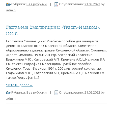
Рубрика:
Без рубрики
|
Опубликовано:
21.03.2022
by
admin
.
География Смоленщины. «Траст-Имаком».
1994 г.
География Смоленщины: Учебное пособие для учащихся
девятых классов школ Смоленской области. Комитет по
образованию администрации Смоленской области. Смоленск.
«Траст- Имаком». 1994 г. 201 стр. Авторский коллектив:
Евдокимов М.Ю., Катровский А.П., Кремень А.С, Шкаликов В.А.
См. также:География Смоленщины: учебное пособие.
Смоленск: Траст-Имаком, 1994 г. 200 с.Авторский коллектив:
Евдокимов М.Ю., Катровский А.П., Кремень А.С, Шкаликов См.
также:География […]
Читать далее→
Рубрика:
Без рубрики
|
Опубликовано:
21.02.2022
by
admin
.