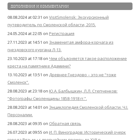
ДОПОЛНЕНИЯ И КОММЕНТАРИИ
08.08.2024 at 02:31
on
VisitSmolensk: Экскурсионный
путеводитель по Смоленской области, 2015.
24.05.2024 at 22:05
on
Регистрация
27.11.2023 at 14:51
on
Знаменитая амфора-корчага из
гнездовского кургана Л-13.
23.10.2023 at 17:18
on
Чем объясняется такое расположение
креста на памятнике Адамини?
13.10.2023 at 13:51
on
Древнее Гнездово – это не “тоже
Смоленск”.
28.08.2023 at 23:18
on
Ю.А. Балбышкин, Л.Л. Степченков:
“Фотографы Смоленщины 1858-1918 гг.”.
28.08.2023 at 14:01
on
Энциклопедия Смоленской области. Ч.I.
Персоналии.
28.08.2023 at 09:35
on
Обратная связь
26.07.2023 at 09:55
on
И. П. Виноградов: Исторический очерк
города Вязьмы с древнейших времен до XVII в.