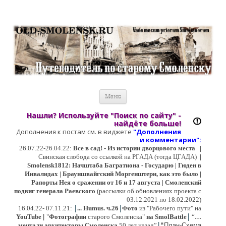
Старый Cмоленск
Историческое краеведение, старые путеводители, фотографии,
открытки, карты …
Перейти к содержимому
Меню
Нашли? Используйте "Поиск по сайту" -
найдёте больше!
Дополнения к постам см. в виджете
"Дополнения
и коммент
арии":
26.07.22-26.04.22:
Все в сад! - Из истории дворцового места
|
Свинская слобода со ссылкой на РГАДА (тогда ЦГАДА)
|
Smolensk1812: Начштаба Багратиона - Государю | Гюден в
Инвалидах | Брауншвайгский Моргенштерн, как это было |
Рапорты Нея о сражении от 16 и 17 августа | Смоленский
подвиг генерала Раевского
(рассылки об обновлениях проекта с
03.12.2021 по 18.02.2022)
|
|
16
.04.22- 07.11.21:
...
Humus. ч.26
Фото
из "Рабочего пути" на
|
YouTube
|
"
Фотографии
старого Смоленска"
на SmolBattle
“
…
|
мечтали архитекторы Смоленска
50 лет назад”
“
План-Схема