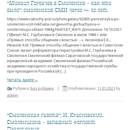
“Михаил Горбачев в Смоленске – как это
было”: смоленские СМИ через > 30 лет.
https://www.rabochy-put.ru/photogalary/62805-perestroyka-po-
smolenski-vizit-mikhaila-sergeevicha-gorbachyeva-v-
smolenskuyu-oblast-1984g.html?LET_IE6=Y Дополнено 14.10.2021
(1)Визит М.С. Горбачева в Смоленск в июле 1984 г. или
«Прямые способы общения с властью …». Аксенова Е.К.,
Иванов А.М. Прямые способы общения с властью в Советском
Союзе: визит реформатора перестройки М.С. Горбачева в
Смоленске.Смоленский филиал Саратовской государственной
юридической академии. Смоленский филиал Российской
академии народного хозяйства и государственной службы
при президенте Российской […]
Читать далее→
Рубрика:
Без рубрики
|
Опубликовано:
11.01.2021
by
admin
.
“Смоленская газета”: И. Красновский.
Смоленщина – западный форпост
Православия.