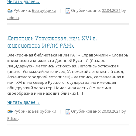
Читать далее→
Рубрика:
Без рубрики
|
Опубликовано:
02.04.2021
by
admin
.
Летопись Устюжская, нач. XVI в.
(библиотека ИРЛИ РАН).
Электронная библиотека ИРЛИ РАН – Справочники – Словарь
книжников и книжности Древней Руси – Л (Лазарь –
Луцидариус) – Летопись Устюжская. Летопись Устюжская
(иначе: Устюжский летописец, Устюжский летописный свод,
Архангелогородский летописец) – летопись, составленная в
нач. XVI в. на севере Русского государства, но имеющая
общерусский характер. Начальная часть Л.У. весьма
своеобразна и не находит близких […]
Читать далее→
Рубрика:
Без рубрики
|
Опубликовано:
20.03.2021
by
Editor
.