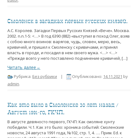
Editor
.
Смоленск в загадках первых русских князей.
А.С. Королев. Загадки Первых Русских Князей.«Вече». Москва.
2002. n.n.1-5: <…> В год 6390 (882) «выступил в поход Олег, взяв
с собою много воинов: варягов, чудь, словен, мерю, весь,
кривичей, и пришел к Смоленску с кривичами, и принял
власть в городе, и посадил в нем своего мужа. <…> <…>
«Прежде всего у него поставлено подчинение кривичей, […]
Читать далее→
Рубрика:
Без рубрики
|
Опубликовано:
14.11.2021
by
admin
.
Как это было в Смоленске 30 лет назад /
Август 1991-го, ГКЧП.
В августе девяносто первого, ГКЧП: Как смоляне хунту
победили. Ч.1. Как это было: хроника событий: Смоленские
новости, 24 августа 1991 года, №102, стр. 1, 4. …. Прим. Ed. к