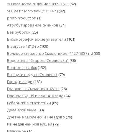
"Смоленское сидение" 1609-1611
(62)
500 лет с Москвой (c 1514 г.)
(92)
protoProduction
(1)
Атрибутирование снимков
(34)
Без рубрики
(25)
Библиографические указатели
(101)
В августе 1812-го
(109)
Великое княжество Смоленское (1127-1387 гг.)
(33)
Видеотека "Cтарого Смоленска"
(38)
Вопросы в сабж
(132)
Все пути ведут в Смоленск
(79)
Город и люди
(163)
Гравюры г.Смоленска, XVIIв.
(26)
Грюнвальд, 15 июля 1410 года
(24)
Губернские статистики
(65)
Дела архивные
(80)
Древние Смоленск и Гнездово
(79)
Из недавней новейшей
(79)
Иллюзион
(14)