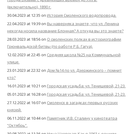
(включительно), 1890 г.
30.04.2023 at 12:35
on
История Смоленского водопровода.
22.04.2023 at 19:39
on
Вы наверняка знаете, что ул. Ленина
некогда носила название Блонная? А откуда вы это знаете?
28.03.2023 at 18:56
on
О смоленских полках в историографии
Грюнвальдской битвы (по работе Р.Б. Гагуа).
12.02.2023 at 22:45
on
Средняя школа №25 на Коммунальной
улице.
23.01.2023 at 22:32
on
Дом №14 по ул. Дзержинского – помнит
кто?
16.01.2023 at 10:21
on
Городская усадьба: ул. Тенишевой, 21-23.
05.01.2023 at 16:28
on
Городская усадьба: ул. Тенишевой, 21-23.
27.12.2022 at 16:07
on
Смоленск в загадках первых русских
князей.
06.11.2022 at 10:44
on
Памятник И.В. Сталину у кинотеатра
“Октябрь”.
30.08.2022 at 11:36
on
Нина Чаевская: Как в 1963 г. решили