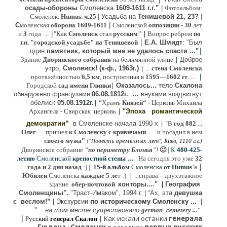
осады-обороны
Смоленска
1609-1611 г.г.”
|
Фотоальбом:
Смоленск.
Humus. ч.25
| Усадьба на
Тенишевой 21, 23?
|
С
моленская
оборона
1609-1611
|
Смоленской
оппозиции
- 30
лет
|
и
3
года ...
"Как
Смоленск
стал
русским"
|
Вопрос ребром
по
|
т.н. "городской усадьбе" на Тенишевой
Е.А. Шмидт
: "Был
|
один
памятник, который мне не удалось спасти ..."
|
Здание
Дворянского собрания
на безымянной улице
Доброе
утро,
Смоленск! (к-ф., 1963г.)
...
стена Смоленска
|
|
протяжённостью
6,5 км
, построенная в
1595—1602 гг
. ...
|
Городской
сад имени Глинки
Оказалось...
тело
Скалона
о
бнаружено французами
06.08.
1812г
.
…
внук
ами
воздвигнут
|
“
обелиск
05.08.
1912г.
Храмъ
Князей“
- Церковь Михаила
|
Архангела - Свирская церковь
"Эпоха
романтической
|
демократии”
в Смоленске
начала 1990-х
"В
год 882
...
Олег
… пришел
к Смоленску
с кривичами
…
и посадил в нем
"
своего мужа
(
овесть временных лет", Киев, 1110 г.г.)
"
П
|
Дворянское собрание
“
по периметру Блонья
”!
🙂
|
К
4
00-425-
летию
Смоленской
крепостной стены …
|
На сегодня это уже
32
|
года и 2 дня назад
:) |
1
5-й альбом
Смоленска
от Humus`
a
|
Юбилеи
Смоленска
каждые 5 ле
т :)
...
справа – двухэтажное
здание
обер-почтовой
конторы...."
|
Гeография
Cмоленщины".
"Траст-Имаком", 1994 г.
|
“Ах, эта
девушка
с веслом!”
|
Экскурсии
п
о историческому Смоленску ...
|
"...
на том месте существовало
german_cemetery ..."
|
|
Как искали останки
генерала
Р
усский
генерал Скалон