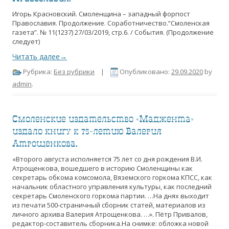
Игорь Красновский. Смоленщина – западный форпост
Православия. Продолжение. Соработничество.“Смоленская
газета”. № 11(1237) 27/03/2019, стр.6. / События. (Продолжение
следует)
Читать далее→
Рубрика:
Без рубрики
|
Опубликовано:
29.09.2020
by
admin
.
Смоленские издательство «Маджента»
издало книгу к 75-летию Валерия
Атрощенкова.
«Второго августа исполняется 75 лет со дня рождения В.И.
Атрощенкова, вошедшего в историю Смоленщины как
секретарь обкома комсомола, Вяземского горкома КПСС, как
начальник областного управления культуры, как последний
секретарь Смоленского горкома партии. …На днях выходит
из печати 500-страничный сборник статей, материалов из
личного архива Валерия Атрощенкова. …». Пётр Привалов,
редактор-составитель сборника.На снимке: обложка новой