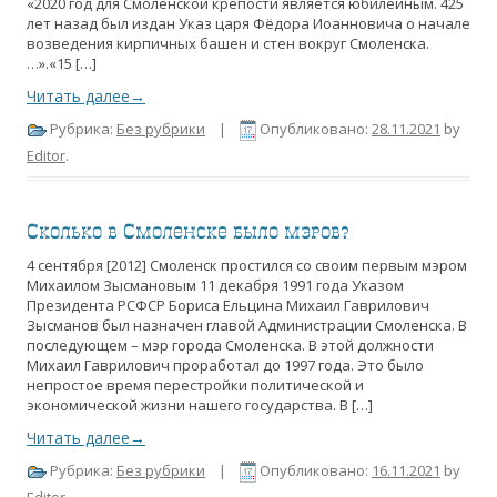
«2020 год для Смоленской крепости является юбилейным. 425
лет назад был издан Указ царя Фёдора Иоанновича о начале
возведения кирпичных башен и стен вокруг Смоленска.
…».«15 […]
Читать далее→
Рубрика:
Без рубрики
|
Опубликовано:
28.11.2021
by
Editor
.
Сколько в Смоленске было мэров?
4 сентября [2012] Смоленск простился со своим первым мэром
Михаилом Зысмановым 11 декабря 1991 года Указом
Президента РСФСР Бориса Ельцина Михаил Гаврилович
Зысманов был назначен главой Администрации Смоленска. В
последующем – мэр города Смоленска. В этой должности
Михаил Гаврилович проработал до 1997 года. Это было
непростое время перестройки политической и
экономической жизни нашего государства. В […]
Читать далее→
Рубрика:
Без рубрики
|
Опубликовано:
16.11.2021
by