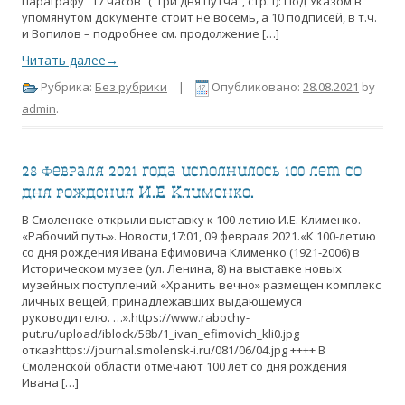
параграфу “17 часов” (“Три дня путча”, стр.1): Под Указом в
упомянутом документе стоит не восемь, а 10 подписей, в т.ч.
и Вопилов – подробнее см. продолжение […]
Читать далее→
Рубрика:
Без рубрики
|
Опубликовано:
28.08.2021
by
admin
.
28 февраля 2021 года исполнилось 100 лет со
дня рождения И.Е. Клименко.
В Смоленске открыли выставку к 100-летию И.Е. Клименко.
«Рабочий путь». Новости,17:01, 09 февраля 2021.«К 100-летию
со дня рождения Ивана Ефимовича Клименко (1921-2006) в
Историческом музее (ул. Ленина, 8) на выставке новых
музейных поступлений «Хранить вечно» размещен комплекс
личных вещей, принадлежавших выдающемуся
руководителю. …».https://www.rabochy-
put.ru/upload/iblock/58b/1_ivan_efimovich_kli0.jpg
отказhttps://journal.smolensk-i.ru/081/06/04.jpg ++++ В
Смоленской области отмечают 100 лет со дня рождения
Ивана […]