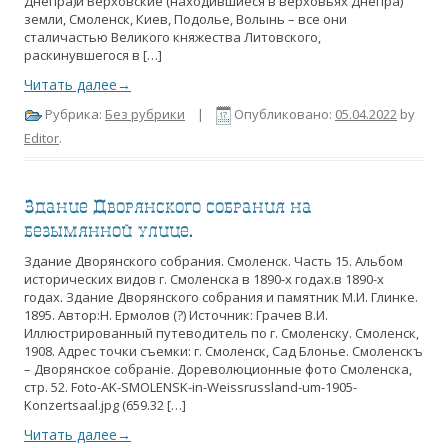
Днепра)и Верховские (находившиеся в верховьях Днепра)
земли, Смоленск, Киев, Подолье, Волынь – все они
сталичастью Великого княжества Литовского,
раскинувшегося в […]
Читать далее→
Рубрика:
Без рубрики
|
Опубликовано:
05.04.2022
by
Editor
.
Здание Дворянского собрания на
безымянной улице.
Здание Дворянского собрания. Смоленск. Часть 15. Альбом
исторических видов г. Смоленска в 1890-х годах.в 1890-х
годах. Здание Дворянского собрания и памятник М.И. Глинке.
1895. Автор:Н. Ермолов (?) Источник: Грачев В.И.
Иллюстрированный путеводитель по г. Смоленску. Смоленск,
1908. Адрес точки съемки: г. Смоленск, Сад Блонье. Смоленскъ
– Дворянское собранiе. Дореволюционные фото Смоленска,
стр. 52. Foto-AK-SMOLENSK-in-Weissrussland-um-1905-
Konzertsaal.jpg (659.32 […]
Читать далее→