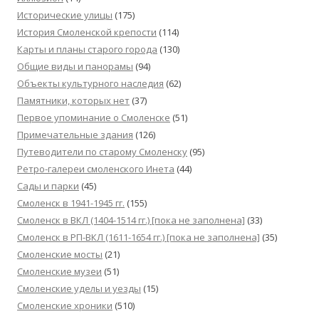
Исторические улицы
(175)
История Смоленской крепости
(114)
Карты и планы старого города
(130)
Общие виды и панорамы
(94)
Объекты культурного наследия
(62)
Памятники, которых нет
(37)
Первое упоминание о Смоленске
(51)
Примечательные здания
(126)
Путеводители по старому Смоленску
(95)
Ретро-галереи смоленского Инета
(44)
Сады и парки
(45)
Смоленск в 1941-1945 гг.
(155)
Смоленск в ВКЛ (1404-1514 гг.) [пока не заполнена]
(33)
Смоленск в РП-ВКЛ (1611-1654 гг.) [пока не заполнена]
(35)
Смоленские мосты
(21)
Смоленские музеи
(51)
Смоленские уделы и уезды
(15)
Смоленские хроники
(510)