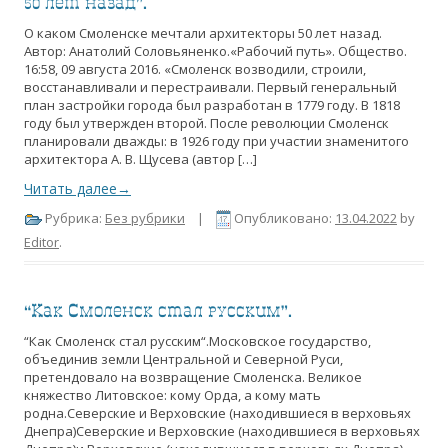
50 лет назад”.
О каком Смоленске мечтали архитекторы 50 лет назад.
Автор: Анатолий Соловьяненко.«Рабочий путь». Общество.
16:58, 09 августа 2016. «Смоленск возводили, строили,
восстанавливали и перестраивали. Первый генеральный
план застройки города был разработан в 1779 году. В 1818
году был утвержден второй. После революции Смоленск
планировали дважды: в 1926 году при участии знаменитого
архитектора А. В. Щусева (автор […]
Читать далее→
Рубрика:
Без рубрики
|
Опубликовано:
13.04.2022
by
Editor
.
“Как Смоленск стал русским”.
“Как Смоленск стал русским“.Московское государство,
объединив земли Центральной и Северной Руси,
претендовало на возвращение Смоленска. Великое
княжество Литовское: кому Орда, а кому мать
родна.Северские и Верховские (находившиеся в верховьях
Днепра)Северские и Верховские (находившиеся в верховьях