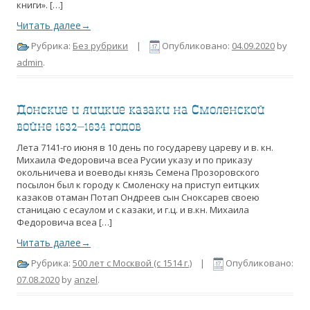
книги». […]
Читать далее→
Рубрика:
Без рубрики
|
Опубликовано:
04.09.2020
by
admin
.
Донские и яицкие казаки на Смоленской
войне 1632–1634 годов
Лета 7141-го июня в 10 день по государеву цареву и в. кн.
Михаила Федоровича всеа Русии указу и по приказу
окольничева и воеводы князь Семена Прозоровского
посылон был к городу к Смоленску на приступ еитцких
казаков отаман Потап Ондреев сын Сноксарев своею
станицаю с есаулом и с казаки, и г.ц. и в.кн. Михаила
Федоровича всеа […]
Читать далее→
Рубрика:
500 лет с Москвой (c 1514 г.)
|
Опубликовано:
07.08.2020
by
anzel
.