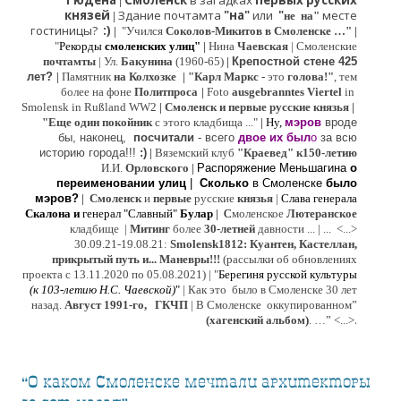
Гюдена
Смоленск
в загадках
первых русских
|
князей
Здание почтамта
"на"
или
"
месте
|
не на"
гостиницы?
:)
|
"Учился
Соколов-Микитов в Смоленске …"
|
"
Рекорды
смоленских улиц"
|
Нина
Ч
аевская
|
Смоленские
почтамты
|
Ул.
Бакунина
(1960-65)
|
Крепостной стене 425
лет?
|
Памятник
на Колхозке
|
"Карл Маркс
- это
голова!"
, тем
более на фоне
Политпроса
|
Foto
ausgebranntes Viertel
in
Smolensk in Rußland WW2
|
Смоленск и первые русские князья
|
"
Е
ще од
и
н покойник
с этого кладбища ..."
| Ну,
мэров
вроде
бы, наконец,
посчитали
- всего
двое их был
о
за всю
историю города!!!
:)
|
Вяземский клуб
"Краевед" к150-летию
И.И.
Орловского
|
Распоряжение Меньшагина
о
переименовании улиц
|
Сколько
в Смоленске
было
мэров?
|
Смоленск
и
первые
русские
князья
|
Слава генерала
Скалона
и
генерал "Славный"
Булар
| С
моленское
Лютерaнское
кладбище |
Митинг
более
30-летней
давности ...
| ...
<...>
30.09.21-19.08.21:
Smolensk1812: Куантен, Кастеллан,
прикрытый путь и... Маневры!!!
(рассылки об обновлениях
проекта с 13.11.2020 по 05.08.2021) | "
Б
ерегиня русской культуры
(к
103-летию Н.С. Чаевской
)
"
|
Как это было в Смоленске 30 лет
назад.
Август 1991-го, ГКЧП
|
В Смоленске
оккупированном
”
.
(хагенский альбом)
. …”
<...>
“О каком Смоленске мечтали архитекторы