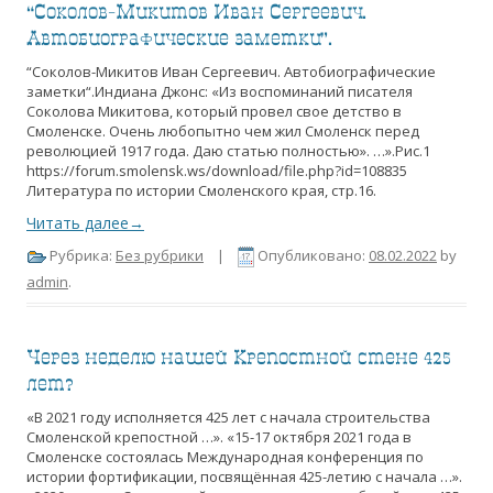
“Соколов-Микитов Иван Сергеевич.
Автобиографические заметки”.
“Соколов-Микитов Иван Сергеевич. Автобиографические
заметки“.Индиана Джонс: «Из воспоминаний писателя
Соколова Микитова, который провел свое детство в
Смоленске. Очень любопытно чем жил Смоленск перед
революцией 1917 года. Даю статью полностью». …».Рис.1
https://forum.smolensk.ws/download/file.php?id=108835
Литература по истории Смоленского края, стр.16.
Читать далее→
Рубрика:
Без рубрики
|
Опубликовано:
08.02.2022
by
admin
.
Через неделю нашей Крепостной стене 425
лет?
«В 2021 году исполняется 425 лет с начала строительства
Смоленской крепостной …». «15-17 октября 2021 года в
Смоленске состоялась Международная конференция по
истории фортификации, посвящённая 425-летию с начала …».