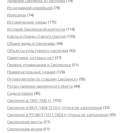
Древние Смоленск и Гнездово
(79)
Из недавней новейшей
(79)
Иллюзион
(14)
Исторические улицы
(175)
История Смоленской крепости
(114)
Карты и планы старого города
(130)
Общие виды и панорамы
(94)
Объекты культурного наследия
(62)
Памятники, которых нет
(37)
Первое упоминание о Смоленске
(51)
Примечательные здания
(126)
Путеводители по старому Смоленску
(95)
Ретро-галереи смоленского Инета
(44)
Сады и парки
(45)
Смоленск в 1941-1945 гг.
(155)
Смоленск в ВКЛ (1404-1514 гг.) [пока не заполнена]
(33)
Смоленск в РП-ВКЛ (1611-1654 гг.) [пока не заполнена]
(35)
Смоленские мосты
(21)
Смоленские музеи
(51)