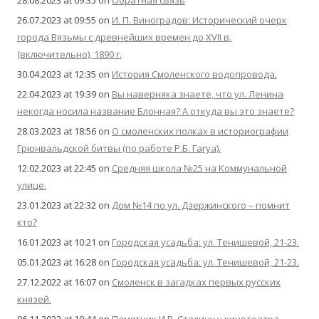
28.08.2023 at 09:35
on
Обратная связь
26.07.2023 at 09:55
on
И. П. Виноградов: Исторический очерк
города Вязьмы с древнейших времен до XVII в.
(включительно), 1890 г.
30.04.2023 at 12:35
on
История Смоленского водопровода.
22.04.2023 at 19:39
on
Вы наверняка знаете, что ул. Ленина
некогда носила название Блонная? А откуда вы это знаете?
28.03.2023 at 18:56
on
О смоленских полках в историографии
Грюнвальдской битвы (по работе Р.Б. Гагуа).
12.02.2023 at 22:45
on
Средняя школа №25 на Коммунальной
улице.
23.01.2023 at 22:32
on
Дом №14 по ул. Дзержинского – помнит
кто?
16.01.2023 at 10:21
on
Городская усадьба: ул. Тенишевой, 21-23.
05.01.2023 at 16:28
on
Городская усадьба: ул. Тенишевой, 21-23.
27.12.2022 at 16:07
on
Смоленск в загадках первых русских
князей.