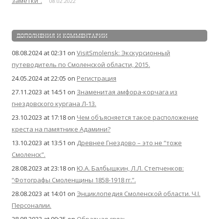
заметки”.
08.02.2022
ДОПОЛНЕНИЯ И КОММЕНТАРИИ
08.08.2024 at 02:31
on
VisitSmolensk: Экскурсионный
путеводитель по Смоленской области, 2015.
24.05.2024 at 22:05
on
Регистрация
27.11.2023 at 14:51
on
Знаменитая амфора-корчага из
гнездовского кургана Л-13.
23.10.2023 at 17:18
on
Чем объясняется такое расположение
креста на памятнике Адамини?
13.10.2023 at 13:51
on
Древнее Гнездово – это не “тоже
Смоленск”.
28.08.2023 at 23:18
on
Ю.А. Балбышкин, Л.Л. Степченков:
“Фотографы Смоленщины 1858-1918 гг.”.
28.08.2023 at 14:01
on
Энциклопедия Смоленской области. Ч.I.
Персоналии.