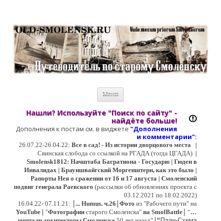
Старый Cмоленск
Историческое краеведение, старые путеводители, фотографии,
открытки, карты …
Перейти к содержимому
Меню
Нашли? Используйте "Поиск по сайту" -
найдёте больше!
Дополнения к постам см. в виджете
"Дополнения
и коммент
арии":
26.07.22-26.04.22:
Все в сад! - Из истории дворцового места
|
Свинская слобода со ссылкой на РГАДА (тогда ЦГАДА)
|
Smolensk1812: Начштаба Багратиона - Государю | Гюден в
Инвалидах | Брауншвайгский Моргенштерн, как это было |
Рапорты Нея о сражении от 16 и 17 августа | Смоленский
подвиг генерала Раевского
(рассылки об обновлениях проекта с
03.12.2021 по 18.02.2022)
|
|
16
.04.22- 07.11.21:
...
Humus. ч.26
Фото
из "Рабочего пути" на
|
YouTube
|
"
Фотографии
старого Смоленска"
на SmolBattle
“
…
|
мечтали архитекторы Смоленска
50 лет назад”
“
План-Схема