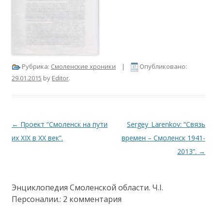
Рубрика:
Смоленские хроники
|
Опубликовано:
29.01.2015
by
Editor
.
Навигация по записям
←
Проект “Смоленск на пути
Sergey_Larenkov: “Связь
их XIX в XX век”.
времен – Смоленск 1941-
2013”.
→
Энциклопедия Смоленской области. Ч.I.
Персоналии.
: 2 комментария