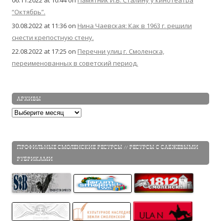
06.11.2022 at 10:44
on
Памятник И.В. Сталину у кинотеатра
“Октябрь”.
30.08.2022 at 11:36
on
Нина Чаевская: Как в 1963 г. решили
снести крепостную стену.
22.08.2022 at 17:25
on
Перечни улиц г. Смоленска,
переименованных в советский период.
АРХИВЫ
Архивы
ПРОФИЛЬНЫЕ СМОЛЕНСКИЕ РЕСУРСЫ // РЕСУРСЫ С САБЖЕВЫМИ
РУБРИКАМИ