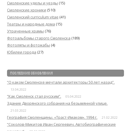
Смоленские уделы и уезды
(15)
Смоленские хроники
(510)
Смоленский сurriculum vitae
(41)
Театры и народные дома
(15)
Утраченные храмы
(76)
Фотоальбомы старого Смоленска
(189)
Фотоляпы и фотожабы
(4)
Юбилеи города
(27)
ПОСЛЕДНИЕ ОБНОВЛЕНИЯ
“О каком Смоленске мечтали архитекторы 50 лет назад”.
13.04.2022
“Как Смоленск стал русским”.
05.04.2022
Здание Дворянского собрания на безымянной улице.
21.03.2022
География Смоленщины. «Траст-Имаком». 1994 г.
21.02.2022
“Соколов-Микитов Иван Сергеевич. Автобиографические