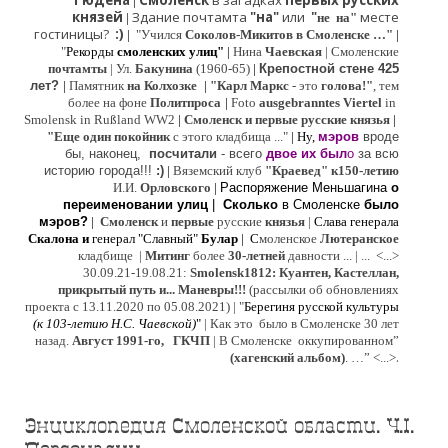
Гюдена
Смоленск
в загадках
первых русских
|
князей
Здание почтамта
"на"
или
"
месте
|
не на"
гостиницы?
:)
|
"Учился
Соколов-Микитов в Смоленске …"
|
"
Рекорды
смоленских улиц"
|
Нина
Ч
аевская
|
Смоленские
почтамты
|
Ул.
Бакунина
(1960-65)
|
Крепостной стене 425
лет?
|
Памятник
на Колхозке
|
"Карл Маркс
- это
голова!"
, тем
более на фоне
Политпроса
|
Foto
ausgebranntes Viertel
in
Smolensk in Rußland WW2
|
Смоленск и первые русские князья
|
"
Е
ще од
и
н покойник
с этого кладбища ..."
| Ну,
мэров
вроде
бы, наконец,
посчитали
- всего
двое их был
о
за всю
историю города!!!
:)
|
Вяземский клуб
"Краевед" к150-летию
И.И.
Орловского
|
Распоряжение Меньшагина
о
переименовании улиц
|
Сколько
в Смоленске
было
мэров?
|
Смоленск
и
первые
русские
князья
|
Слава генерала
Скалона
и
генерал "Славный"
Булар
| С
моленское
Лютерaнское
кладбище |
Митинг
более
30-летней
давности ...
| ...
<...>
30.09.21-19.08.21:
Smolensk1812: Куантен, Кастеллан,
прикрытый путь и... Маневры!!!
(рассылки об обновлениях
проекта с 13.11.2020 по 05.08.2021) | "
Б
ерегиня русской культуры
(к
103-летию Н.С. Чаевской
)
"
|
Как это было в Смоленске 30 лет
назад.
Август 1991-го, ГКЧП
|
В Смоленске
оккупированном
”
.
(хагенский альбом)
. …”
<...>
Энциклопедия Смоленской области. Ч.I.