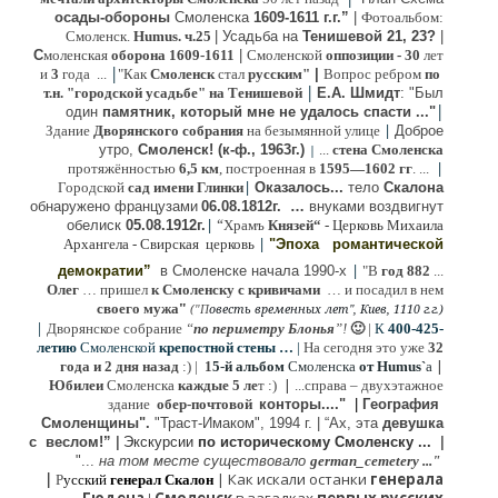
осады-обороны
Смоленска
1609-1611 г.г.”
|
Фотоальбом:
Смоленск.
Humus. ч.25
| Усадьба на
Тенишевой 21, 23?
|
С
моленская
оборона
1609-1611
|
Смоленской
оппозиции
- 30
лет
|
и
3
года ...
"Как
Смоленск
стал
русским"
|
Вопрос ребром
по
|
т.н. "городской усадьбе" на Тенишевой
Е.А. Шмидт
: "Был
|
один
памятник, который мне не удалось спасти ..."
|
Здание
Дворянского собрания
на безымянной улице
Доброе
утро,
Смоленск! (к-ф., 1963г.)
...
стена Смоленска
|
|
протяжённостью
6,5 км
, построенная в
1595—1602 гг
. ...
|
Городской
сад имени Глинки
Оказалось...
тело
Скалона
о
бнаружено французами
06.08.
1812г
.
…
внук
ами
воздвигнут
|
“
обелиск
05.08.
1912г.
Храмъ
Князей“
- Церковь Михаила
|
Архангела - Свирская церковь
"Эпоха
романтической
|
демократии”
в Смоленске
начала 1990-х
"В
год 882
...
Олег
… пришел
к Смоленску
с кривичами
…
и посадил в нем
"
своего мужа
(
овесть временных лет", Киев, 1110 г.г.)
"
П
|
Дворянское собрание
“
по периметру Блонья
”!
🙂
|
К
4
00-425-
летию
Смоленской
крепостной стены …
|
На сегодня это уже
32
|
года и 2 дня назад
:) |
1
5-й альбом
Смоленска
от Humus`
a
|
Юбилеи
Смоленска
каждые 5 ле
т :)
...
справа – двухэтажное
здание
обер-почтовой
конторы...."
|
Гeография
Cмоленщины".
"Траст-Имаком", 1994 г.
|
“Ах, эта
девушка
с веслом!”
|
Экскурсии
п
о историческому Смоленску ...
|
"...
на том месте существовало
german_cemetery ..."
|
|
Как искали останки
генерала
Р
усский
генерал Скалон