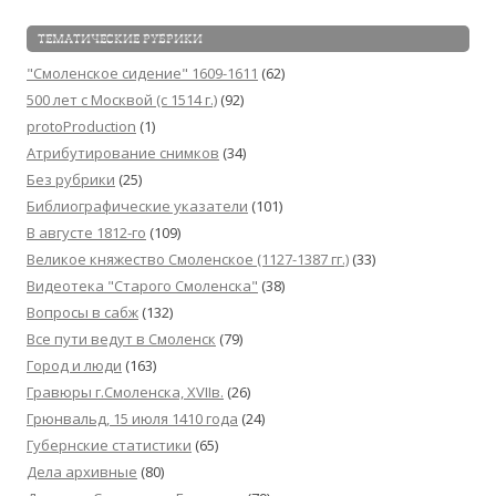
ТЕМАТИЧЕСКИЕ РУБРИКИ
"Смоленское сидение" 1609-1611
(62)
500 лет с Москвой (c 1514 г.)
(92)
protoProduction
(1)
Атрибутирование снимков
(34)
Без рубрики
(25)
Библиографические указатели
(101)
В августе 1812-го
(109)
Великое княжество Смоленское (1127-1387 гг.)
(33)
Видеотека "Cтарого Смоленска"
(38)
Вопросы в сабж
(132)
Все пути ведут в Смоленск
(79)
Город и люди
(163)
Гравюры г.Смоленска, XVIIв.
(26)
Грюнвальд, 15 июля 1410 года
(24)
Губернские статистики
(65)
Дела архивные
(80)