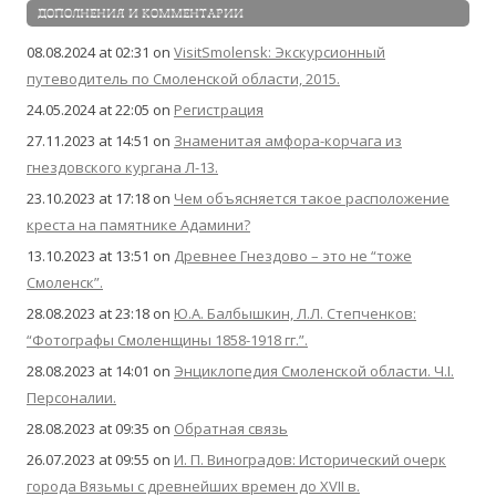
ДОПОЛНЕНИЯ И КОММЕНТАРИИ
08.08.2024 at 02:31
on
VisitSmolensk: Экскурсионный
путеводитель по Смоленской области, 2015.
24.05.2024 at 22:05
on
Регистрация
27.11.2023 at 14:51
on
Знаменитая амфора-корчага из
гнездовского кургана Л-13.
23.10.2023 at 17:18
on
Чем объясняется такое расположение
креста на памятнике Адамини?
13.10.2023 at 13:51
on
Древнее Гнездово – это не “тоже
Смоленск”.
28.08.2023 at 23:18
on
Ю.А. Балбышкин, Л.Л. Степченков:
“Фотографы Смоленщины 1858-1918 гг.”.
28.08.2023 at 14:01
on
Энциклопедия Смоленской области. Ч.I.
Персоналии.
28.08.2023 at 09:35
on
Обратная связь
26.07.2023 at 09:55
on
И. П. Виноградов: Исторический очерк
города Вязьмы с древнейших времен до XVII в.