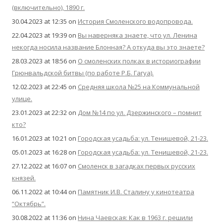
(включительно), 1890 г.
30.04.2023 at 12:35
on
История Смоленского водопровода.
22.04.2023 at 19:39
on
Вы наверняка знаете, что ул. Ленина
некогда носила название Блонная? А откуда вы это знаете?
28.03.2023 at 18:56
on
О смоленских полках в историографии
Грюнвальдской битвы (по работе Р.Б. Гагуа).
12.02.2023 at 22:45
on
Средняя школа №25 на Коммунальной
улице.
23.01.2023 at 22:32
on
Дом №14 по ул. Дзержинского – помнит
кто?
16.01.2023 at 10:21
on
Городская усадьба: ул. Тенишевой, 21-23.
05.01.2023 at 16:28
on
Городская усадьба: ул. Тенишевой, 21-23.
27.12.2022 at 16:07
on
Смоленск в загадках первых русских
князей.
06.11.2022 at 10:44
on
Памятник И.В. Сталину у кинотеатра
“Октябрь”.
30.08.2022 at 11:36
on
Нина Чаевская: Как в 1963 г. решили