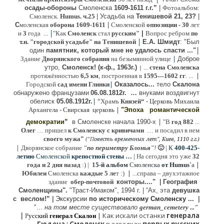
осады-обороны
Смоленска
1609-1611 г.г.”
|
Фотоальбом:
Смоленск.
Humus. ч.25
| Усадьба на
Тенишевой 21, 23?
|
С
моленская
оборона
1609-1611
|
Смоленской
оппозиции
- 30
лет
|
и
3
года ...
"Как
Смоленск
стал
русским"
|
Вопрос ребром
по
|
т.н. "городской усадьбе" на Тенишевой
Е.А. Шмидт
: "Был
|
один
памятник, который мне не удалось спасти ..."
|
Здание
Дворянского собрания
на безымянной улице
Доброе
утро,
Смоленск! (к-ф., 1963г.)
...
стена Смоленска
|
|
протяжённостью
6,5 км
, построенная в
1595—1602 гг
. ...
|
Городской
сад имени Глинки
Оказалось...
тело
Скалона
о
бнаружено французами
06.08.
1812г
.
…
внук
ами
воздвигнут
|
“
обелиск
05.08.
1912г.
Храмъ
Князей“
- Церковь Михаила
|
Архангела - Свирская церковь
"Эпоха
романтической
|
демократии”
в Смоленске
начала 1990-х
"В
год 882
...
Олег
… пришел
к Смоленску
с кривичами
…
и посадил в нем
"
своего мужа
(
овесть временных лет", Киев, 1110 г.г.)
"
П
|
Дворянское собрание
“
по периметру Блонья
”!
🙂
|
К
4
00-425-
летию
Смоленской
крепостной стены …
|
На сегодня это уже
32
|
года и 2 дня назад
:) |
1
5-й альбом
Смоленска
от Humus`
a
|
Юбилеи
Смоленска
каждые 5 ле
т :)
...
справа – двухэтажное
здание
обер-почтовой
конторы...."
|
Гeография
Cмоленщины".
"Траст-Имаком", 1994 г.
|
“Ах, эта
девушка
с веслом!”
|
Экскурсии
п
о историческому Смоленску ...
|
"...
на том месте существовало
german_cemetery ..."
|
|
Как искали останки
генерала
Р
усский
генерал Скалон