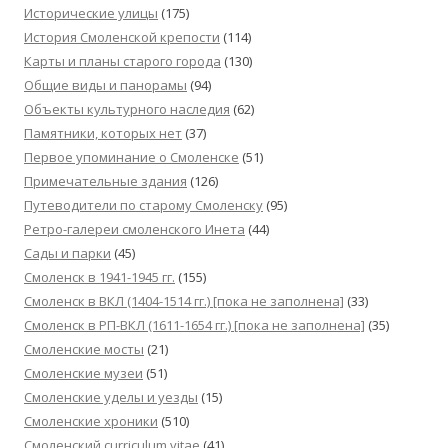
Исторические улицы
(175)
История Смоленской крепости
(114)
Карты и планы старого города
(130)
Общие виды и панорамы
(94)
Объекты культурного наследия
(62)
Памятники, которых нет
(37)
Первое упоминание о Смоленске
(51)
Примечательные здания
(126)
Путеводители по старому Смоленску
(95)
Ретро-галереи смоленского Инета
(44)
Сады и парки
(45)
Смоленск в 1941-1945 гг.
(155)
Смоленск в ВКЛ (1404-1514 гг.) [пока не заполнена]
(33)
Смоленск в РП-ВКЛ (1611-1654 гг.) [пока не заполнена]
(35)
Смоленские мосты
(21)
Смоленские музеи
(51)
Смоленские уделы и уезды
(15)
Смоленские хроники
(510)
Смоленский сurriculum vitae
(41)