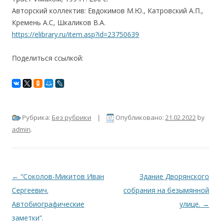
Авторский коллектив: Евдокимов М.Ю., Катровский А.П.,
Кремень А.С, Шкаликов В.А.
https://elibrary.ru/item.asp?id=23750639
Поделиться ссылкой:
Рубрика:
Без рубрики
|
Опубликовано:
21.02.2022
by
admin
.
Навигация по записям
←
“Соколов-Микитов Иван
Здание Дворянского
Сергеевич.
собрания на безымянной
Автобиографические
улице.
→
заметки”.