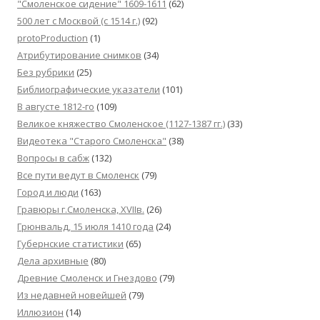
"Смоленское сидение" 1609-1611
(62)
500 лет с Москвой (c 1514 г.)
(92)
protoProduction
(1)
Атрибутирование снимков
(34)
Без рубрики
(25)
Библиографические указатели
(101)
В августе 1812-го
(109)
Великое княжество Смоленское (1127-1387 гг.)
(33)
Видеотека "Cтарого Смоленска"
(38)
Вопросы в сабж
(132)
Все пути ведут в Смоленск
(79)
Город и люди
(163)
Гравюры г.Смоленска, XVIIв.
(26)
Грюнвальд, 15 июля 1410 года
(24)
Губернские статистики
(65)
Дела архивные
(80)
Древние Смоленск и Гнездово
(79)
Из недавней новейшей
(79)
Иллюзион
(14)