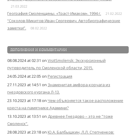
21.03.2022
География Смоленщины. «Траст-Имаком». 1994 г.
21.02.2022
“Соколов-Микитов Иван Сергеевич. Автобиографические
заметки”.
08.02.2022
ДОПОЛНЕНИЯ И КОММЕНТАРИИ
08.08.2024 at 02:31
on
VisitSmolensk: Экскурсионный
путеводитель по Смоленской области, 2015.
24.05.2024 at 22:05
on
Регистрация
27.11.2023 at 14:51
on
Знаменитая амфора-корчага из
гнездовского кургана Л-13.
23.10.2023 at 17:18
on
Чем объясняется такое расположение
креста на памятнике Адамини?
13.10.2023 at 13:51
on
Древнее Гнездово – это не “тоже
Смоленск”.
28.08.2023 at 23:18
on
Ю.А. Балбышкин, Л.Л. Степченков: