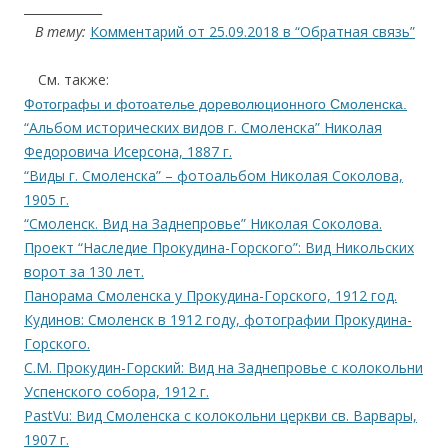
_____________
…
В тему:
Комментарий от 25.09.2018 в “Обратная связь”
…
.
См. также:
Фотографы и фотоателье дореволюционного Смоленска.
“Альбом исторических видов г. Смоленска” Николая
Федоровича Исерсона, 1887 г.
“Виды г. Смоленска” – фотоальбом Николая Соколова,
1905 г.
“Смоленск. Вид на Заднепровье” Николая Соколова.
Проект “Наследие Прокудина-Горского”: Вид Никольских
ворот за 130 лет.
Панорама Смоленска у Прокудина-Горского, 1912 год.
Кудинов: Смоленск в 1912 году, фотографии Прокудина-
Горского.
С.М. Прокудин-Горский: Вид на Заднепровье с колокольни
Успенского собора, 1912 г.
PastVu: Вид Смоленска с колокольни церкви св. Варвары,
1907 г.