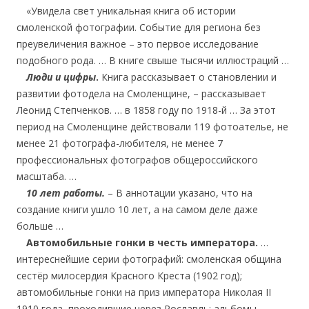
….
«Увидела свет уникальная книга об истории
смоленской фотографии. Событие для региона без
преувеличения важное – это первое исследование
подобного рода. … В книге свыше тысячи иллюстраций …
….
Люди и цифры
.
Книга рассказывает о становлении и
развитии фотодела на Смоленщине, – рассказывает
Леонид Степченков. … в 1858 году по 1918-й … За этот
период на Смоленщине действовали 119 фотоателье, не
менее 21 фотографа-любителя, не менее 7
профессиональных фотографов общероссийского
масштаба. …
….
10 лет работы.
– В аннотации указано, что на
создание книги ушло 10 лет, а на самом деле даже
больше …
….
Автомобильные гонки в честь императора.
…
интереснейшие серии фотографий: смоленская община
сестёр милосердия Красного Креста (1902 год);
автомобильные гонки на приз императора Николая II
1910 года, проходившие через Рославль; альбомы