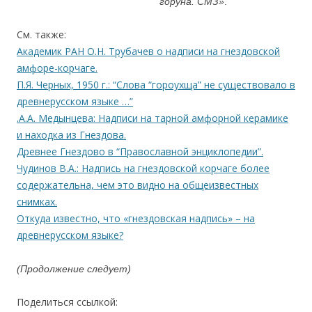
горуна. СМЗ»
.
См. также:
Академик РАН О.Н. Трубачев о надписи на гнездовской
амфоре-корчаге.
П.Я. Черных, 1950 г.: “Слова “гороухща” не существовало в
древнерусском языке …”
.
А.А. Медынцева: Надписи на тарной амфорной керамике
и находка из Гнездова.
Древнее Гнездово в “Православной энциклопедии”.
Чудинов В.А.: Надпись на гнездовской корчаге более
содержательна, чем это видно на общеизвестных
снимках.
Откуда известно, что «гнездовская надпись» – на
древнерусском языке?
(Продолжение следует)
Поделиться ссылкой: