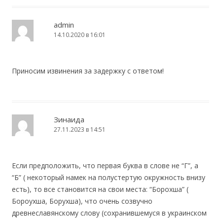
admin
14.10.2020 в 16:01
Приносим извинения за задержку с ответом!
Зинаида
27.11.2023 в 14:51
Если предположить, что первая буква в слове не “Г”, а
“Б” ( некоторый намек на полустертую окружность внизу
есть), то все становится на свои места: “Борохша” (
Бороухша, Борухша), что очень созвучно
древнеславянскому слову (сохранившемуся в украинском