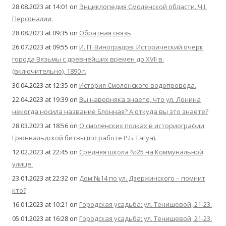
28.08.2023 at 14:01
on
Энциклопедия Смоленской области. Ч.I.
Персоналии.
28.08.2023 at 09:35
on
Обратная связь
26.07.2023 at 09:55
on
И. П. Виноградов: Исторический очерк
города Вязьмы с древнейших времен до XVII в.
(включительно), 1890 г.
30.04.2023 at 12:35
on
История Смоленского водопровода.
22.04.2023 at 19:39
on
Вы наверняка знаете, что ул. Ленина
некогда носила название Блонная? А откуда вы это знаете?
28.03.2023 at 18:56
on
О смоленских полках в историографии
Грюнвальдской битвы (по работе Р.Б. Гагуа).
12.02.2023 at 22:45
on
Средняя школа №25 на Коммунальной
улице.
23.01.2023 at 22:32
on
Дом №14 по ул. Дзержинского – помнит
кто?
16.01.2023 at 10:21
on
Городская усадьба: ул. Тенишевой, 21-23.
05.01.2023 at 16:28
on
Городская усадьба: ул. Тенишевой, 21-23.