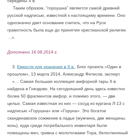
середины Х в.
….
Таким образом, “гороушна” является самой древней
русской надписью, известной к настоящему времени. Оно
однозначно дает основание считать, что на Руси
грамотность была еще до принятия христианской религии.
…».
Дополнено 16.08.2014 г.
3.
Емкости для хранения в Х в.
, Блог проекта «Один в
прошлом», 13 марта 2014, Александр Фетисов, эксперт.
«… Самая большая коллекция амфорной тары Х в.
найдена в Гнездово. На сегодняшний день здесь известно
более 50 фрагментов амфор, и помимо этого, — две
целых. Самая известная из них — сосуд из кургана Л-13 с
надписью «Горушна» или «Горуна». Это богатое
скандинавское сожжение в ладье (мужчина, две женщины,
конь), куда среди погребального инвентаря были
помещены меч, гривна с молоточками Тора, белоглиняный