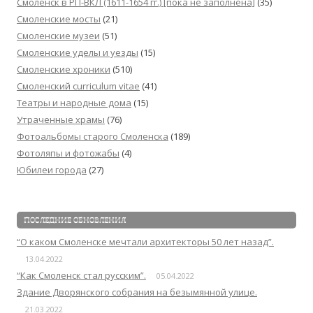
Смоленск в РП-ВКЛ (1611-1654 гг.) [пока не заполнена]
(35)
Смоленские мосты
(21)
Смоленские музеи
(51)
Смоленские уделы и уезды
(15)
Смоленские хроники
(510)
Смоленский сurriculum vitae
(41)
Театры и народные дома
(15)
Утраченные храмы
(76)
Фотоальбомы старого Смоленска
(189)
Фотоляпы и фотожабы
(4)
Юбилеи города
(27)
ПОСЛЕДНИЕ ОБНОВЛЕНИЯ
“О каком Смоленске мечтали архитекторы 50 лет назад”.
13.04.2022
“Как Смоленск стал русским”.
05.04.2022
Здание Дворянского собрания на безымянной улице.
21.03.2022