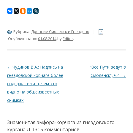
Рубрика:
Древние Смоленск и Гнездово
|
Опубликовано:
01.08.2014
by
Editor
.
Навигация по записям
←
Чудинов В.А.: Надпись на
“Все Пути ведут в
гнездовской корчаге более
Смоленск”, ч.4.
→
содержательна, чем это
видно на общеизвестных
снимках.
Знаменитая амфора-корчага из гнездовского
кургана Л-13.
: 5 комментариев