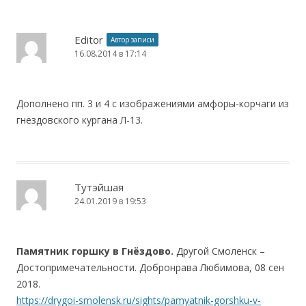
Editor
Автор записи
16.08.2014 в 17:14
Дополнено пп. 3 и 4 с изображениями амфоры-корчаги из
гнездовского кургана Л-13.
Тутэйшая
24.01.2019 в 19:53
Памятник горшку в Гнёздово.
Другой Смоленск –
Достопримечательности. Добронрава Любимова, 08 сен
2018.
https://drygoi-smolensk.ru/sights/pamyatnik-gorshku-v-