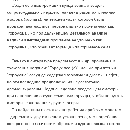
Среди остатков кремации купца-воина и вещей,
сопровождавших умершего, найдена разбитая глиняная
амфора (корчага), на верхней части которой была
процарапана надпись, первоначально прочитанная как
“гороухща”, но при дальнейшем детальном анализе
надписи языковедами прочтение ее уточнено как
“гороушна”, что означает горчица или горчичное семя.
Однако в литературе предлагаются и др. прочтения и
толкования надписи: “Гороух пса (л)”, или же при чтении
“гороухща” сосуд де содержал горючую жидкость – нефть,
но эти последние предположения недостаточно
аргументированы. Надпись сделана владельцем амфоры
при наполнении сосуда семенами горчицы, чтобы не путать
амфоры, содержащие другие товары.
По найденным в остатках погребения арабским монетам
– диргемам и другим вещам установлено, что погребение
совершено по языческим обрядам и курган насыпан около