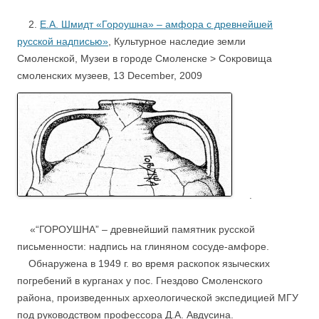
2.
Е.А. Шмидт «Гороушна» – амфора с древнейшей
русской надписью»
, Культурное наследие земли
Смоленской, Музеи в городе Смоленске > Сокровища
смоленских музеев, 13 December, 2009
.
.
….
«“ГОРОУШНА” – древнейший памятник русской
письменности: надпись на глиняном сосуде-амфоре.
Обнаружена в 1949 г. во время раскопок языческих
погребений в курганах у пос. Гнездово Смоленского
района, произведенных археологической экспедицией МГУ
под руководством профессора Д.А. Авдусина.