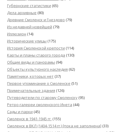
Губернские статистики
(65)
Дела архивные
(80)
Древние Смоленск и Гнездово
(79)
Из недавней новейшей
(79)
Иллюзион
(14)
Исторические улицы
(175)
История Смоленской крепости
(114)
Карты и планы старого города
(130)
Общие виды и панорамы
(94)
Объекты культурного наследия
(62)
Памятники, которых нет
(37)
Первое упоминание о Смоленске
(51)
Примечательные здания
(126)
Путеводители по старому Смоленску
(95)
Ретро-галереи смоленского Инета
(44)
Сады и парки
(45)
Смоленск в 1941-1945 гг.
(155)
Смоленск в ВКЛ (1404-1514 гг.) [пока не заполнена]
(33)