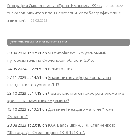
География Смоленщины. «Траст-Имаком». 1994 г.
21.02.2022
“Соколов-Микитов Иван Сергеевич. Автобиографические
заметки”.
08.02.2022
ДОПОЛНЕНИЯ И КОММЕНТАРИИ
08.08.2024 at 02:31
on
VisitSmolensk: Экскурсионный
путеводитель по Смоленской области, 2015.
24.05.2024 at 22:05
on
Регистрация
27.11.2023 at 14:51
on
Знаменитая амфора-корчага из
гнездовского кургана Л-13.
23.10.2023 at 17:18
on
Чем объясняется такое расположение
креста на памятнике Адамини?
13.10.2023 at 13:51
on
Древнее Гнездово – это не “тоже
Смоленск”.
28.08.2023 at 23:18
on
Ю.А. Балбышкин, Л.Л. Степченков:
“Фотографы Смоленщины 1858-1918 гг.”.