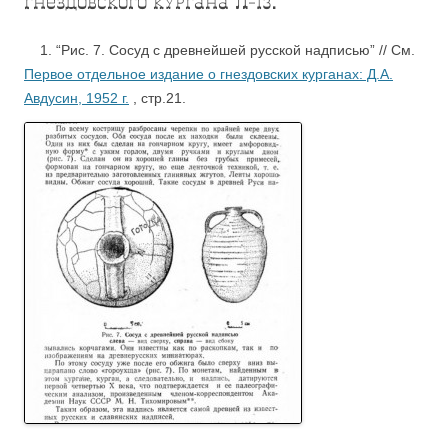
гнездовского кургана Л-13.
1. “Рис. 7. Сосуд с древнейшей русской надписью” // См.
Первое отдельное издание о гнездовских курганах: Д.А.
Авдусин, 1952 г.
, стр.21.
.