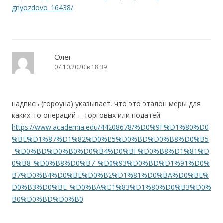
gnyozdovo_16438/
Олег
07.10.2020 в 18:39
надпись (гороуна) указывает, что это эталон меры для
каких-то операций – торговых или податей
https://www.academia.edu/44208678/%D0%9F%D1%80%D0
%BE%D1%87%D1%82%D0%B5%D0%BD%D0%B8%D0%B5
_%D0%BD%D0%B0%D0%B4%D0%BF%D0%B8%D1%81%D
0%B8_%D0%B8%D0%B7_%D0%93%D0%BD%D1%91%D0%
B7%D0%B4%D0%BE%D0%B2%D1%81%D0%BA%D0%BE%
D0%B3%D0%BE_%D0%BA%D1%83%D1%80%D0%B3%D0%
B0%D0%BD%D0%B0