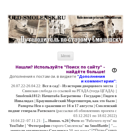
Старый Cмоленск
Историческое краеведение, старые путеводители, фотографии,
открытки, карты …
Перейти к содержимому
Меню
Нашли? Используйте "Поиск по сайту" -
найдёте больше!
Дополнения к постам см. в виджете
"Дополнения
и коммент
арии":
26.07.22-26.04.22:
Все в сад! - Из истории дворцового места
|
Свинская слобода со ссылкой на РГАДА (тогда ЦГАДА)
|
Smolensk1812: Начштаба Багратиона - Государю | Гюден в
Инвалидах | Брауншвайгский Моргенштерн, как это было |
Рапорты Нея о сражении от 16 и 17 августа | Смоленский
подвиг генерала Раевского
(рассылки об обновлениях проекта с
03.12.2021 по 18.02.2022)
|
|
16
.04.22- 07.11.21:
...
Humus. ч.26
Фото
из "Рабочего пути" на
|
YouTube
|
"
Фотографии
старого Смоленска"
на SmolBattle
“
…
|
мечтали архитекторы Смоленска
50 лет назад”
“
План-Схема