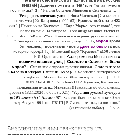
Гюдена
Смоленск
в загадках
первых русских
|
князей
Здание почтамта
"на"
или
"
месте
|
не на"
гостиницы?
:)
|
"Учился
Соколов-Микитов в Смоленске …"
|
"
Рекорды
смоленских улиц"
|
Нина
Ч
аевская
|
Смоленские
почтамты
|
Ул.
Бакунина
(1960-65)
|
Крепостной стене 425
лет?
|
Памятник
на Колхозке
|
"Карл Маркс
- это
голова!"
, тем
более на фоне
Политпроса
|
Foto
ausgebranntes Viertel
in
Smolensk in Rußland WW2
|
Смоленск и первые русские князья
|
"
Е
ще од
и
н покойник
с этого кладбища ..."
| Ну,
мэров
вроде
бы, наконец,
посчитали
- всего
двое их был
о
за всю
историю города!!!
:)
|
Вяземский клуб
"Краевед" к150-летию
И.И.
Орловского
|
Распоряжение Меньшагина
о
переименовании улиц
|
Сколько
в Смоленске
было
мэров?
|
Смоленск
и
первые
русские
князья
|
Слава генерала
Скалона
и
генерал "Славный"
Булар
| С
моленское
Лютерaнское
кладбище |
Митинг
более
30-летней
давности ...
| ...
<...>
30.09.21-19.08.21:
Smolensk1812: Куантен, Кастеллан,
прикрытый путь и... Маневры!!!
(рассылки об обновлениях
проекта с 13.11.2020 по 05.08.2021) | "
Б
ерегиня русской культуры
(к
103-летию Н.С. Чаевской
)
"
|
Как это было в Смоленске 30 лет
назад.
Август 1991-го, ГКЧП
|
В Смоленске
оккупированном
”
.
(хагенский альбом)
. …”
<...>
Знаменитая амфора-корчага из