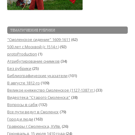
ТЕМАТИЧЕСКИЕ РУБРИКИ
"Смоленское сидение" 1609-1611
(62)
500 лет с Москвой (c 1514 г.)
(92)
protoProduction
(1)
Атрибутирование снимков
(34)
Без рубрики
(25)
Библиографические указатели
(101)
В августе 1812-го
(109)
Великое княжество Смоленское (1127-1387 гг.)
(33)
Видеотека "Cтарого Смоленска"
(38)
Вопросы в сабж
(132)
Все пути ведут в Смоленск
(79)
Город и люди
(163)
Гравюры г.Смоленска, XVIIв.
(26)
Грюнвальд, 15 июля 1410 года
(24)