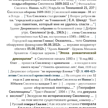
осады-обороны
Смоленска
1609-1611 г.г.”
|
Фотоальбом:
Смоленск.
Humus. ч.25
| Усадьба на
Тенишевой 21, 23?
|
С
моленская
оборона
1609-1611
|
Смоленской
оппозиции
- 30
лет
|
и
3
года ...
"Как
Смоленск
стал
русским"
|
Вопрос ребром
по
|
т.н. "городской усадьбе" на Тенишевой
Е.А. Шмидт
: "Был
|
один
памятник, который мне не удалось спасти ..."
|
Здание
Дворянского собрания
на безымянной улице
Доброе
утро,
Смоленск! (к-ф., 1963г.)
...
стена Смоленска
|
|
протяжённостью
6,5 км
, построенная в
1595—1602 гг
. ...
|
Городской
сад имени Глинки
Оказалось...
тело
Скалона
о
бнаружено французами
06.08.
1812г
.
…
внук
ами
воздвигнут
|
“
обелиск
05.08.
1912г.
Храмъ
Князей“
- Церковь Михаила
|
Архангела - Свирская церковь
"Эпоха
романтической
|
демократии”
в Смоленске
начала 1990-х
"В
год 882
...
Олег
… пришел
к Смоленску
с кривичами
…
и посадил в нем
"
своего мужа
(
овесть временных лет", Киев, 1110 г.г.)
"
П
|
Дворянское собрание
“
по периметру Блонья
”!
🙂
|
К
4
00-425-
летию
Смоленской
крепостной стены …
|
На сегодня это уже
32
|
года и 2 дня назад
:) |
1
5-й альбом
Смоленска
от Humus`
a
|
Юбилеи
Смоленска
каждые 5 ле
т :)
...
справа – двухэтажное
здание
обер-почтовой
конторы...."
|
Гeография
Cмоленщины".
"Траст-Имаком", 1994 г.
|
“Ах, эта
девушка
с веслом!”
|
Экскурсии
п
о историческому Смоленску ...
|
"...
на том месте существовало
german_cemetery ..."
|
|
Как искали останки
генерала
Р
усский
генерал Скалон