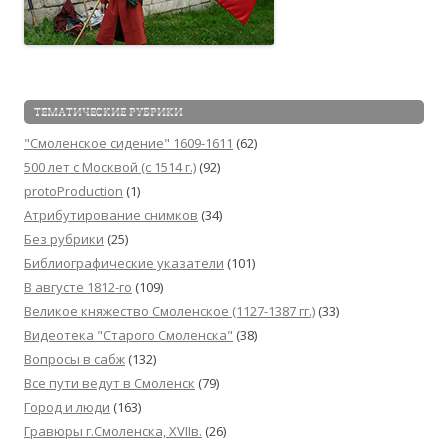
ТЕМАТИЧЕСКИЕ РУБРИКИ
"Смоленское сидение" 1609-1611
(62)
500 лет с Москвой (c 1514 г.)
(92)
protoProduction
(1)
Атрибутирование снимков
(34)
Без рубрики
(25)
Библиографические указатели
(101)
В августе 1812-го
(109)
Великое княжество Смоленское (1127-1387 гг.)
(33)
Видеотека "Cтарого Смоленска"
(38)
Вопросы в сабж
(132)
Все пути ведут в Смоленск
(79)
Город и люди
(163)
Гравюры г.Смоленска, XVIIв.
(26)