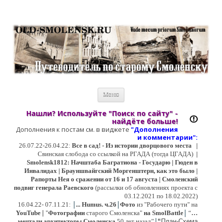
Старый Cмоленск
Историческое краеведение, старые путеводители, фотографии,
открытки, карты …
Перейти к содержимому
Меню
Нашли? Используйте "Поиск по сайту" -
найдёте больше!
Дополнения к постам см. в виджете
"Дополнения
и коммент
арии":
26.07.22-26.04.22:
Все в сад! - Из истории дворцового места
|
Свинская слобода со ссылкой на РГАДА (тогда ЦГАДА)
|
Smolensk1812: Начштаба Багратиона - Государю | Гюден в
Инвалидах | Брауншвайгский Моргенштерн, как это было |
Рапорты Нея о сражении от 16 и 17 августа | Смоленский
подвиг генерала Раевского
(рассылки об обновлениях проекта с
03.12.2021 по 18.02.2022)
|
|
16
.04.22- 07.11.21:
...
Humus. ч.26
Фото
из "Рабочего пути" на
|
YouTube
|
"
Фотографии
старого Смоленска"
на SmolBattle
“
…
|
мечтали архитекторы Смоленска
50 лет назад”
“
План-Схема