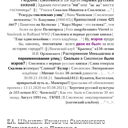
Гюдена
Смоленск
в загадках
первых русских
|
князей
Здание почтамта
"на"
или
"
месте
|
не на"
гостиницы?
:)
|
"Учился
Соколов-Микитов в Смоленске …"
|
"
Рекорды
смоленских улиц"
|
Нина
Ч
аевская
|
Смоленские
почтамты
|
Ул.
Бакунина
(1960-65)
|
Крепостной стене 425
лет?
|
Памятник
на Колхозке
|
"Карл Маркс
- это
голова!"
, тем
более на фоне
Политпроса
|
Foto
ausgebranntes Viertel
in
Smolensk in Rußland WW2
|
Смоленск и первые русские князья
|
"
Е
ще од
и
н покойник
с этого кладбища ..."
| Ну,
мэров
вроде
бы, наконец,
посчитали
- всего
двое их был
о
за всю
историю города!!!
:)
|
Вяземский клуб
"Краевед" к150-летию
И.И.
Орловского
|
Распоряжение Меньшагина
о
переименовании улиц
|
Сколько
в Смоленске
было
мэров?
|
Смоленск
и
первые
русские
князья
|
Слава генерала
Скалона
и
генерал "Славный"
Булар
| С
моленское
Лютерaнское
кладбище |
Митинг
более
30-летней
давности ...
| ...
<...>
30.09.21-19.08.21:
Smolensk1812: Куантен, Кастеллан,
прикрытый путь и... Маневры!!!
(рассылки об обновлениях
проекта с 13.11.2020 по 05.08.2021) | "
Б
ерегиня русской культуры
(к
103-летию Н.С. Чаевской
)
"
|
Как это было в Смоленске 30 лет
назад.
Август 1991-го, ГКЧП
|
В Смоленске
оккупированном
”
.
(хагенский альбом)
. …”
<...>
Е.А. Шмидт: Кривичи Смоленского