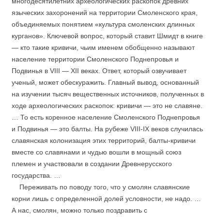
многодесятилетних археологических раскопок древних
языческих захоронений на территории Смоленского края,
объединяемых понятием «культура смоленских длинных
курганов». Ключевой вопрос, который ставит Шмидт в книге
— кто такие кривичи, чьим именем обобщенно называют
население территории Смоленского Поднепровья и
Подвинья в VIII — XII веках. Ответ, который озвучивает
ученый, может обескуражить. Главный вывод, основанный
на изучении тысяч вещественных источников, полученных в
ходе археологических раскопок: кривичи — это не славяне.
… То есть коренное население Смоленского Поднепровья
и Подвинья — это балты. На рубеже VIII-IX веков случилась
славянская колонизация этих территорий, балты-кривичи
вместе со славянами и чудью вошли в мощный союз
племен и участвовали в создании Древнерусского
государства. …
Переживать по поводу того, что у смолян славянские
корни лишь с определенной долей условности, не надо. …
А нас, смолян, можно только поздравить с