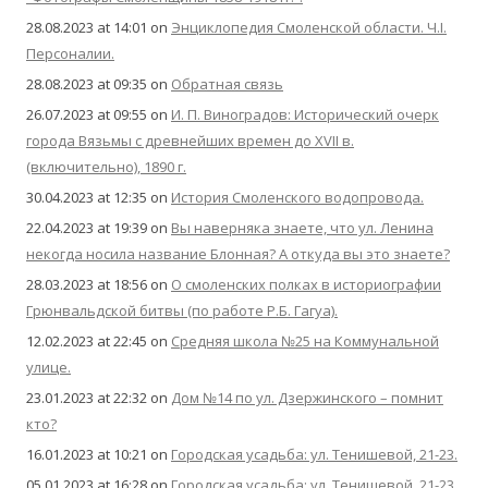
28.08.2023 at 14:01
on
Энциклопедия Смоленской области. Ч.I.
Персоналии.
28.08.2023 at 09:35
on
Обратная связь
26.07.2023 at 09:55
on
И. П. Виноградов: Исторический очерк
города Вязьмы с древнейших времен до XVII в.
(включительно), 1890 г.
30.04.2023 at 12:35
on
История Смоленского водопровода.
22.04.2023 at 19:39
on
Вы наверняка знаете, что ул. Ленина
некогда носила название Блонная? А откуда вы это знаете?
28.03.2023 at 18:56
on
О смоленских полках в историографии
Грюнвальдской битвы (по работе Р.Б. Гагуа).
12.02.2023 at 22:45
on
Средняя школа №25 на Коммунальной
улице.
23.01.2023 at 22:32
on
Дом №14 по ул. Дзержинского – помнит
кто?
16.01.2023 at 10:21
on
Городская усадьба: ул. Тенишевой, 21-23.
05.01.2023 at 16:28
on
Городская усадьба: ул. Тенишевой, 21-23.