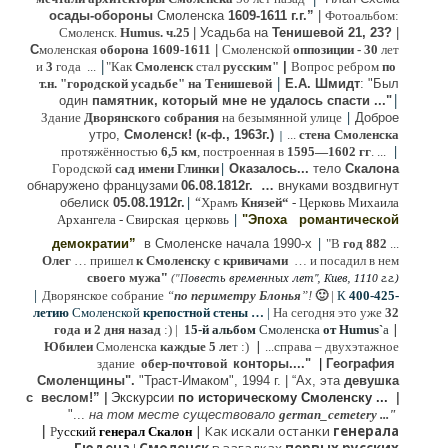
осады-обороны
Смоленска
1609-1611 г.г.”
|
Фотоальбом:
Смоленск.
Humus. ч.25
| Усадьба на
Тенишевой 21, 23?
|
С
моленская
оборона
1609-1611
|
Смоленской
оппозиции
- 30
лет
|
и
3
года ...
"Как
Смоленск
стал
русским"
|
Вопрос ребром
по
|
т.н. "городской усадьбе" на Тенишевой
Е.А. Шмидт
: "Был
|
один
памятник, который мне не удалось спасти ..."
|
Здание
Дворянского собрания
на безымянной улице
Доброе
утро,
Смоленск! (к-ф., 1963г.)
...
стена Смоленска
|
|
протяжённостью
6,5 км
, построенная в
1595—1602 гг
. ...
|
Городской
сад имени Глинки
Оказалось...
тело
Скалона
о
бнаружено французами
06.08.
1812г
.
…
внук
ами
воздвигнут
|
“
обелиск
05.08.
1912г.
Храмъ
Князей“
- Церковь Михаила
|
Архангела - Свирская церковь
"Эпоха
романтической
|
демократии”
в Смоленске
начала 1990-х
"В
год 882
...
Олег
… пришел
к Смоленску
с кривичами
…
и посадил в нем
"
своего мужа
(
овесть временных лет", Киев, 1110 г.г.)
"
П
|
Дворянское собрание
“
по периметру Блонья
”!
🙂
|
К
4
00-425-
летию
Смоленской
крепостной стены …
|
На сегодня это уже
32
|
года и 2 дня назад
:) |
1
5-й альбом
Смоленска
от Humus`
a
|
Юбилеи
Смоленска
каждые 5 ле
т :)
...
справа – двухэтажное
здание
обер-почтовой
конторы...."
|
Гeография
Cмоленщины".
"Траст-Имаком", 1994 г.
|
“Ах, эта
девушка
с веслом!”
|
Экскурсии
п
о историческому Смоленску ...
|
"...
на том месте существовало
german_cemetery ..."
|
|
Как искали останки
генерала
Р
усский
генерал Скалон