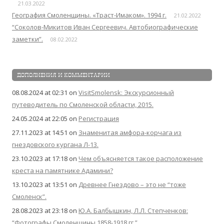
21.03.2022
География Смоленщины. «Траст-Имаком». 1994 г.
21.02.2022
“Соколов-Микитов Иван Сергеевич. Автобиографические
заметки”.
08.02.2022
ДОПОЛНЕНИЯ И КОММЕНТАРИИ
08.08.2024 at 02:31
on
VisitSmolensk: Экскурсионный
путеводитель по Смоленской области, 2015.
24.05.2024 at 22:05
on
Регистрация
27.11.2023 at 14:51
on
Знаменитая амфора-корчага из
гнездовского кургана Л-13.
23.10.2023 at 17:18
on
Чем объясняется такое расположение
креста на памятнике Адамини?
13.10.2023 at 13:51
on
Древнее Гнездово – это не “тоже
Смоленск”.
28.08.2023 at 23:18
on
Ю.А. Балбышкин, Л.Л. Степченков:
“Фотографы Смоленщины 1858-1918 гг.”.