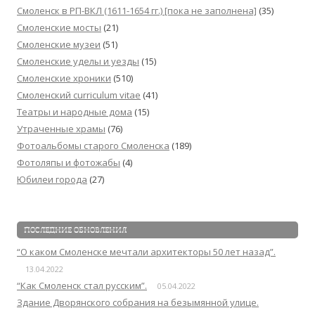
Смоленск в РП-ВКЛ (1611-1654 гг.) [пока не заполнена]
(35)
Смоленские мосты
(21)
Смоленские музеи
(51)
Смоленские уделы и уезды
(15)
Смоленские хроники
(510)
Смоленский сurriculum vitae
(41)
Театры и народные дома
(15)
Утраченные храмы
(76)
Фотоальбомы старого Смоленска
(189)
Фотоляпы и фотожабы
(4)
Юбилеи города
(27)
ПОСЛЕДНИЕ ОБНОВЛЕНИЯ
“О каком Смоленске мечтали архитекторы 50 лет назад”.
13.04.2022
“Как Смоленск стал русским”.
05.04.2022
Здание Дворянского собрания на безымянной улице.