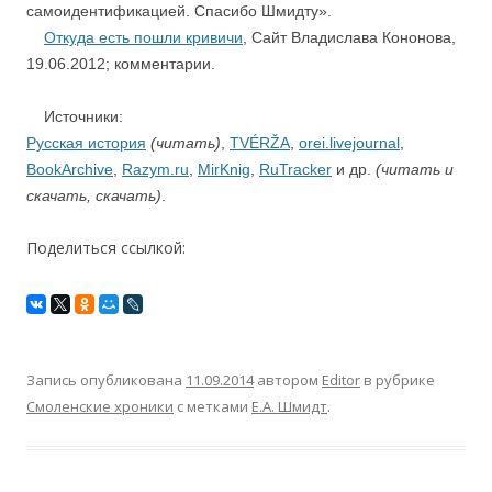
самоидентификацией. Спасибо Шмидту».
Откуда есть пошли кривичи
, Сайт Владислава Кононова,
19.06.2012; комментарии.
Источники:
Русская история
(читать)
,
TVÉRŽA
,
orei.livejournal
,
BookArchive
,
Razym.ru
,
MirKnig
,
RuTracker
и др.
(читать и
скачать, скачать)
.
Поделиться ссылкой:
Запись опубликована
11.09.2014
автором
Editor
в рубрике
Смоленские хроники
с метками
Е.А. Шмидт
.