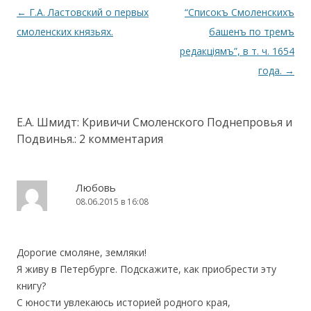
Навигация по записям
←
Г.А. Ластовский о первых
“Списокъ Смоленскихъ
смоленских князьях.
башенъ по тремъ
редакцiямъ”, в т. ч. 1654
года.
→
Е.А. Шмидт: Кривичи Смоленского Поднепровья и
Подвинья.
: 2 комментария
Любовь
08.06.2015 в 16:08
Дорогие смоляне, земляки!
Я живу в Петербурге. Подскажите, как приобрести эту
книгу?
С юности увлекаюсь историей родного края,