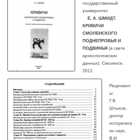
государственный
университет.
Е. А. ШМИДТ.
КРИВИЧИ
СМОЛЕНСКОГО
ПОДНЕПРОВЬЯ И
ПОДВИНЬЯ
(в свете
археологических
данных). Смоленск.
2012.
Рецензент
ы:
Г.В.
Штыхов,
доктор
историческ
их наук;
В.И.