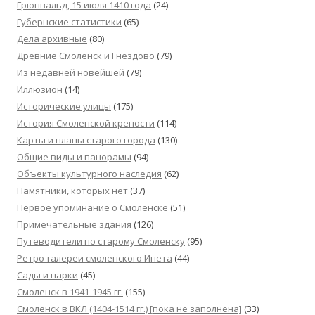
Грюнвальд, 15 июля 1410 года
(24)
Губернские статистики
(65)
Дела архивные
(80)
Древние Смоленск и Гнездово
(79)
Из недавней новейшей
(79)
Иллюзион
(14)
Исторические улицы
(175)
История Смоленской крепости
(114)
Карты и планы старого города
(130)
Общие виды и панорамы
(94)
Объекты культурного наследия
(62)
Памятники, которых нет
(37)
Первое упоминание о Смоленске
(51)
Примечательные здания
(126)
Путеводители по старому Смоленску
(95)
Ретро-галереи смоленского Инета
(44)
Сады и парки
(45)
Смоленск в 1941-1945 гг.
(155)
Смоленск в ВКЛ (1404-1514 гг.) [пока не заполнена]
(33)