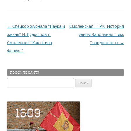
Навигация по записям
←
Спецкор журнала “Наука и
Смоленская ГТРК: История
жизнь” Н. Кудряшов о
улицы Запольная – им.
Смоленске: “Как птица
Твардовского.
→
Феникс”.
ПОИСК ПО САЙТУ
Найти: