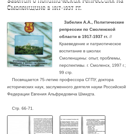
Забелин о политических репрессиях на
Смоленщине в 1917-1937 гг.
Забелин А.А., Политические
р
епрессии по Смоленской
области в 1917-1937 гг.
//
Краеведение и патриотическое
воспитание в школах
Смоленщины: опыт, проблемы,
перспективы. г. Смоленск, 1997 г.;
99 стр.
Посвящается 75-летию професс
о
ра СГПУ, доктора
исторических наук, заслуженного деятеля науки Российской
Федерации Евгения Альфредовича Шмидта.
С
тр.
66-71
.