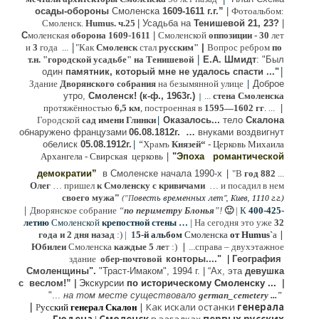
осады-обороны
Смоленска
1609-1611 г.г.”
|
Фотоальбом:
Смоленск.
Humus. ч.25
| Усадьба на
Тенишевой 21, 23?
|
С
моленская
оборона
1609-1611
|
Смоленской
оппозиции
- 30
лет
|
и
3
года ...
"Как
Смоленск
стал
русским"
|
Вопрос ребром
по
|
т.н. "городской усадьбе" на Тенишевой
Е.А. Шмидт
: "Был
|
один
памятник, который мне не удалось спасти ..."
|
Здание
Дворянского собрания
на безымянной улице
Доброе
утро,
Смоленск! (к-ф., 1963г.)
...
стена Смоленска
|
|
протяжённостью
6,5 км
, построенная в
1595—1602 гг
. ...
|
Городской
сад имени Глинки
Оказалось...
тело
Скалона
о
бнаружено французами
06.08.
1812г
.
…
внук
ами
воздвигнут
|
“
обелиск
05.08.
1912г.
Храмъ
Князей“
- Церковь Михаила
|
Архангела - Свирская церковь
"Эпоха
романтической
|
демократии”
в Смоленске
начала 1990-х
"В
год 882
...
Олег
… пришел
к Смоленску
с кривичами
…
и посадил в нем
"
своего мужа
(
овесть временных лет", Киев, 1110 г.г.)
"
П
|
Дворянское собрание
“
по периметру Блонья
”!
🙂
|
К
4
00-425-
летию
Смоленской
крепостной стены …
|
На сегодня это уже
32
|
года и 2 дня назад
:) |
1
5-й альбом
Смоленска
от Humus`
a
|
Юбилеи
Смоленска
каждые 5 ле
т :)
...
справа – двухэтажное
здание
обер-почтовой
конторы...."
|
Гeография
Cмоленщины".
"Траст-Имаком", 1994 г.
|
“Ах, эта
девушка
с веслом!”
|
Экскурсии
п
о историческому Смоленску ...
|
"...
на том месте существовало
german_cemetery ..."
|
|
Как искали останки
генерала
Р
усский
генерал Скалон