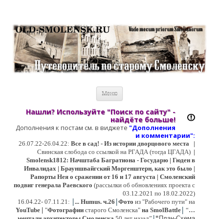
Старый Cмоленск
Историческое краеведение, старые путеводители, фотографии,
открытки, карты …
Перейти к содержимому
Меню
Нашли? Используйте "Поиск по сайту" -
найдёте больше!
Дополнения к постам см. в виджете
"Дополнения
и коммент
арии":
26.07.22-26.04.22:
Все в сад! - Из истории дворцового места
|
Свинская слобода со ссылкой на РГАДА (тогда ЦГАДА)
|
Smolensk1812: Начштаба Багратиона - Государю | Гюден в
Инвалидах | Брауншвайгский Моргенштерн, как это было |
Рапорты Нея о сражении от 16 и 17 августа | Смоленский
подвиг генерала Раевского
(рассылки об обновлениях проекта с
03.12.2021 по 18.02.2022)
|
|
16
.04.22- 07.11.21:
...
Humus. ч.26
Фото
из "Рабочего пути" на
|
YouTube
|
"
Фотографии
старого Смоленска"
на SmolBattle
“
…
|
мечтали архитекторы Смоленска
50 лет назад”
“
План-Схема