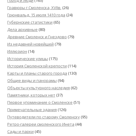
Город и люди
(163)
Гравюры г.Смоленска, XVIIв.
(26)
Грюнвальд, 15 июля 1410 года
(24)
Губернские статистики
(65)
Дела архивные
(80)
Древние Смоленск и Гнездово
(79)
Из недавней новейшей
(79)
Иллюзион
(14)
Исторические улицы
(175)
История Смоленской крепости
(114)
Карты и планы старого города
(130)
Общие виды и панорамы
(94)
Объекты культурного наследия
(62)
Памятники, которых нет
(37)
Первое упоминание о Смоленске
(51)
Примечательные здания
(126)
Путеводители по старому Смоленску
(95)
Ретро-галереи смоленского Инета
(44)
Сады и парки
(45)