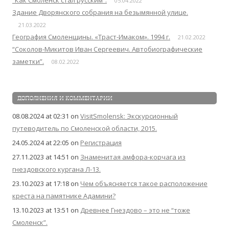
“Как Смоленск стал русским”.
05.04.2022
Здание Дворянского собрания на безымянной улице.
21.03.2022
География Смоленщины. «Траст-Имаком». 1994 г.
21.02.2022
“Соколов-Микитов Иван Сергеевич. Автобиографические
заметки”.
08.02.2022
ДОПОЛНЕНИЯ И КОММЕНТАРИИ
08.08.2024 at 02:31
on
VisitSmolensk: Экскурсионный
путеводитель по Смоленской области, 2015.
24.05.2024 at 22:05
on
Регистрация
27.11.2023 at 14:51
on
Знаменитая амфора-корчага из
гнездовского кургана Л-13.
23.10.2023 at 17:18
on
Чем объясняется такое расположение
креста на памятнике Адамини?
13.10.2023 at 13:51
on
Древнее Гнездово – это не “тоже
Смоленск”.