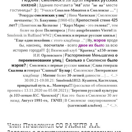
Гюдена
Смоленск
в загадках
первых русских
|
князей
Здание почтамта
"на"
или
"
месте
|
не на"
гостиницы?
:)
|
"Учился
Соколов-Микитов в Смоленске …"
|
"
Рекорды
смоленских улиц"
|
Нина
Ч
аевская
|
Смоленские
почтамты
|
Ул.
Бакунина
(1960-65)
|
Крепостной стене 425
лет?
|
Памятник
на Колхозке
|
"Карл Маркс
- это
голова!"
, тем
более на фоне
Политпроса
|
Foto
ausgebranntes Viertel
in
Smolensk in Rußland WW2
|
Смоленск и первые русские князья
|
"
Е
ще од
и
н покойник
с этого кладбища ..."
| Ну,
мэров
вроде
бы, наконец,
посчитали
- всего
двое их был
о
за всю
историю города!!!
:)
|
Вяземский клуб
"Краевед" к150-летию
И.И.
Орловского
|
Распоряжение Меньшагина
о
переименовании улиц
|
Сколько
в Смоленске
было
мэров?
|
Смоленск
и
первые
русские
князья
|
Слава генерала
Скалона
и
генерал "Славный"
Булар
| С
моленское
Лютерaнское
кладбище |
Митинг
более
30-летней
давности ...
| ...
<...>
30.09.21-19.08.21:
Smolensk1812: Куантен, Кастеллан,
прикрытый путь и... Маневры!!!
(рассылки об обновлениях
проекта с 13.11.2020 по 05.08.2021) | "
Б
ерегиня русской культуры
(к
103-летию Н.С. Чаевской
)
"
|
Как это было в Смоленске 30 лет
назад.
Август 1991-го, ГКЧП
|
В Смоленске
оккупированном
”
.
(хагенский альбом)
. …”
<...>
Член Правления СО РАЖПР А.А.