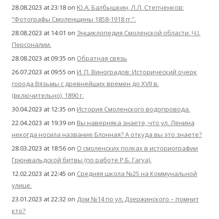
28.08.2023 at 23:18
on
Ю.А. Балбышкин, Л.Л. Степченков:
“Фотографы Смоленщины 1858-1918 гг.”.
28.08.2023 at 14:01
on
Энциклопедия Смоленской области. Ч.I.
Персоналии.
28.08.2023 at 09:35
on
Обратная связь
26.07.2023 at 09:55
on
И. П. Виноградов: Исторический очерк
города Вязьмы с древнейших времен до XVII в.
(включительно), 1890 г.
30.04.2023 at 12:35
on
История Смоленского водопровода.
22.04.2023 at 19:39
on
Вы наверняка знаете, что ул. Ленина
некогда носила название Блонная? А откуда вы это знаете?
28.03.2023 at 18:56
on
О смоленских полках в историографии
Грюнвальдской битвы (по работе Р.Б. Гагуа).
12.02.2023 at 22:45
on
Средняя школа №25 на Коммунальной
улице.
23.01.2023 at 22:32
on
Дом №14 по ул. Дзержинского – помнит
кто?