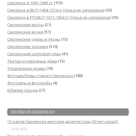
Смоленск в 1941-1945 гг.
(155)
Смоленск в ВКЛ (1404-1514 гг.) [пока не заполнена]
(33)
Смоленск в РП-ВКЛ (1611-1654 гг.) [пока не заполнена]
(35)
Смоленские мосты
(21)
Смоленские музеи
(51)
Смоленские уделы и уезды
(15)
Смоленские хроники
(510)
Смоленский сurriculum vitae
(41)
Театры и народные дома
(15)
Утраченные храмы
(76)
Фотоальбомы старого Смоленска
(189)
Фотоляпы и фотожабы
(4)
Юбилеи города
(27)
ПОСЛЕДНИЕ ОБНОВЛЕНИЯ
“О каком Смоленске мечтали архитекторы 50 лет назад”.
13.04.2022