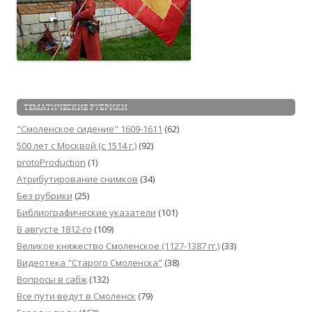
ТЕМАТИЧЕСКИЕ РУБРИКИ
"Смоленское сидение" 1609-1611
(62)
500 лет с Москвой (c 1514 г.)
(92)
protoProduction
(1)
Атрибутирование снимков
(34)
Без рубрики
(25)
Библиографические указатели
(101)
В августе 1812-го
(109)
Великое княжество Смоленское (1127-1387 гг.)
(33)
Видеотека "Cтарого Смоленска"
(38)
Вопросы в сабж
(132)
Все пути ведут в Смоленск
(79)