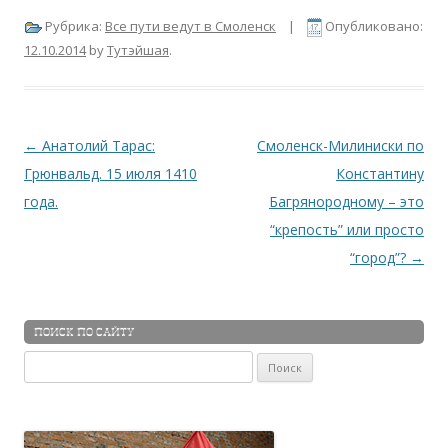
Рубрика:
Все пути ведут в Смоленск
|
Опубликовано:
12.10.2014
by
Тутэйшая
.
Навигация по записям
←
Анатолий Тарас:
Смоленск-Милиниски по
Грюнвальд. 15 июля 1410
Константину
года.
Багрянородному – это
“крепость” или просто
“город”?
→
ПОИСК ПО САЙТУ
Найти: