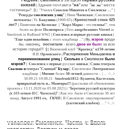
Гюдена
Смоленск
в загадках
первых русских
|
князей
Здание почтамта
"на"
или
"
месте
|
не на"
гостиницы?
:)
|
"Учился
Соколов-Микитов в Смоленске …"
|
"
Рекорды
смоленских улиц"
|
Нина
Ч
аевская
|
Смоленские
почтамты
|
Ул.
Бакунина
(1960-65)
|
Крепостной стене 425
лет?
|
Памятник
на Колхозке
|
"Карл Маркс
- это
голова!"
, тем
более на фоне
Политпроса
|
Foto
ausgebranntes Viertel
in
Smolensk in Rußland WW2
|
Смоленск и первые русские князья
|
"
Е
ще од
и
н покойник
с этого кладбища ..."
| Ну,
мэров
вроде
бы, наконец,
посчитали
- всего
двое их был
о
за всю
историю города!!!
:)
|
Вяземский клуб
"Краевед" к150-летию
И.И.
Орловского
|
Распоряжение Меньшагина
о
переименовании улиц
|
Сколько
в Смоленске
было
мэров?
|
Смоленск
и
первые
русские
князья
|
Слава генерала
Скалона
и
генерал "Славный"
Булар
| С
моленское
Лютерaнское
кладбище |
Митинг
более
30-летней
давности ...
| ...
<...>
30.09.21-19.08.21:
Smolensk1812: Куантен, Кастеллан,
прикрытый путь и... Маневры!!!
(рассылки об обновлениях
проекта с 13.11.2020 по 05.08.2021) | "
Б
ерегиня русской культуры
(к
103-летию Н.С. Чаевской
)
"
|
Как это было в Смоленске 30 лет
назад.
Август 1991-го, ГКЧП
|
В Смоленске
оккупированном
”
.
(хагенский альбом)
. …”
<...>
varandej: Смоленск. Часть 4: Вдоль