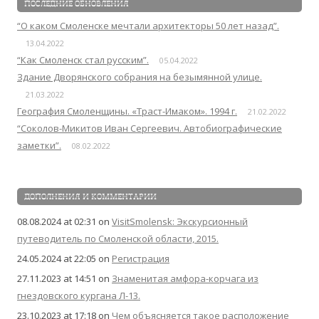
ПОСЛЕДНИЕ ОБНОВЛЕНИЯ
“О каком Смоленске мечтали архитекторы 50 лет назад”.
13.04.2022
“Как Смоленск стал русским”.
05.04.2022
Здание Дворянского собрания на безымянной улице.
21.03.2022
География Смоленщины. «Траст-Имаком». 1994 г.
21.02.2022
“Соколов-Микитов Иван Сергеевич. Автобиографические
заметки”.
08.02.2022
ДОПОЛНЕНИЯ И КОММЕНТАРИИ
08.08.2024 at 02:31
on
VisitSmolensk: Экскурсионный
путеводитель по Смоленской области, 2015.
24.05.2024 at 22:05
on
Регистрация
27.11.2023 at 14:51
on
Знаменитая амфора-корчага из
гнездовского кургана Л-13.
23.10.2023 at 17:18
on
Чем объясняется такое расположение