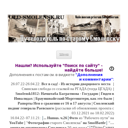
Старый Cмоленск
Историческое краеведение, старые путеводители, фотографии,
открытки, карты …
Перейти к содержимому
Меню
Нашли? Используйте "Поиск по сайту" -
найдёте больше!
Дополнения к постам см. в виджете
"Дополнения
и коммент
арии":
26.07.22-26.04.22:
Все в сад! - Из истории дворцового места
|
Свинская слобода со ссылкой на РГАДА (тогда ЦГАДА)
|
Smolensk1812: Начштаба Багратиона - Государю | Гюден в
Инвалидах | Брауншвайгский Моргенштерн, как это было |
Рапорты Нея о сражении от 16 и 17 августа | Смоленский
подвиг генерала Раевского
(рассылки об обновлениях проекта с
03.12.2021 по 18.02.2022)
|
|
16
.04.22- 07.11.21:
...
Humus. ч.26
Фото
из "Рабочего пути" на
|
YouTube
|
"
Фотографии
старого Смоленска"
на SmolBattle
“
…
|
мечтали архитекторы Смоленска
50 лет назад”
“
План-Схема