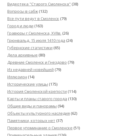
Видеотека "Cтарого Смоленска"
(38)
Вопросы в сабж
(132)
Все пути ведут в Смоленск
(79)
Город и люди
(163)
Гравюры г.Смоленска, XVIIв.
(26)
Грюнвальд, 15 июля 1410 года
(24)
Губернские статистики
(65)
Дела архивные
(80)
Древние Смоленск и Гнездово
(79)
Из недавней новейшей
(79)
Иллюзион
(14)
Исторические улицы
(175)
История Смоленской крепости
(114)
Карты и планы старого города
(130)
Общие виды и панорамы
(94)
Объекты культурного наследия
(62)
Памятники, которых нет
(37)
Первое упоминание о Смоленске
(51)
Примечательные здания
(126)