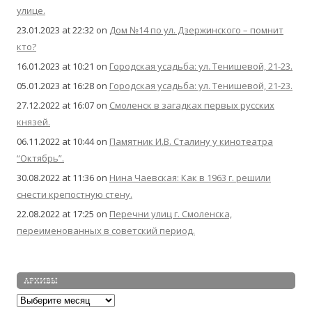
улице.
23.01.2023 at 22:32
on
Дом №14 по ул. Дзержинского – помнит
кто?
16.01.2023 at 10:21
on
Городская усадьба: ул. Тенишевой, 21-23.
05.01.2023 at 16:28
on
Городская усадьба: ул. Тенишевой, 21-23.
27.12.2022 at 16:07
on
Смоленск в загадках первых русских
князей.
06.11.2022 at 10:44
on
Памятник И.В. Сталину у кинотеатра
“Октябрь”.
30.08.2022 at 11:36
on
Нина Чаевская: Как в 1963 г. решили
снести крепостную стену.
22.08.2022 at 17:25
on
Перечни улиц г. Смоленска,
переименованных в советский период.
АРХИВЫ
Архивы