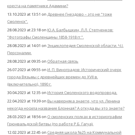
креста на памятнике Адамини?
13.10.2023 at 13:51
on
Древнее Гнездово – это не “тоже
Смоленск”.
28.08.2023 at 23:18
on
Ю.А. Балбышкин, Л.Л. Степченков:
“Фотографы Смоленщины 1858-1918 гг.”.
28.08.2023 at 14:01
on
Энциклопедия Смоленской области. Ч.I.
Персоналии.
28.08.2023 at 09:35
on
Обратная связь
26.07.2023 at 09:55
on
И. П. Виноградов: Исторический очерк
города Вязьмы с древнейших времен до XVII в.
(включительно), 1890 г.
30.04.2023 at 12:35
on
История Смоленского водопровода.
22.04.2023 at 19:39
on
Вы наверняка знаете, что ул. Ленина
некогда носила название Блонная? А откуда вы это знаете?
28.03.2023 at 18:56
on
О смоленских полках в историографии
Грюнвальдской битвы (по работе Р.Б. Гагуа).
12.02.2023 at 22:45
on
Средняя школа №25 на Коммунальной