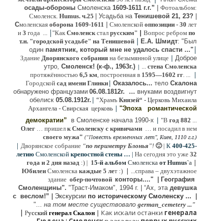
осады-обороны
Смоленска
1609-1611 г.г.”
|
Фотоальбом:
Смоленск.
Humus. ч.25
| Усадьба на
Тенишевой 21, 23?
|
С
моленская
оборона
1609-1611
|
Смоленской
оппозиции
- 30
лет
|
и
3
года ...
"Как
Смоленск
стал
русским"
|
Вопрос ребром
по
|
т.н. "городской усадьбе" на Тенишевой
Е.А. Шмидт
: "Был
|
один
памятник, который мне не удалось спасти ..."
|
Здание
Дворянского собрания
на безымянной улице
Доброе
утро,
Смоленск! (к-ф., 1963г.)
...
стена Смоленска
|
|
протяжённостью
6,5 км
, построенная в
1595—1602 гг
. ...
|
Городской
сад имени Глинки
Оказалось...
тело
Скалона
о
бнаружено французами
06.08.
1812г
.
…
внук
ами
воздвигнут
|
“
обелиск
05.08.
1912г.
Храмъ
Князей“
- Церковь Михаила
|
Архангела - Свирская церковь
"Эпоха
романтической
|
демократии”
в Смоленске
начала 1990-х
"В
год 882
...
Олег
… пришел
к Смоленску
с кривичами
…
и посадил в нем
"
своего мужа
(
овесть временных лет", Киев, 1110 г.г.)
"
П
|
Дворянское собрание
“
по периметру Блонья
”!
🙂
|
К
4
00-425-
летию
Смоленской
крепостной стены …
|
На сегодня это уже
32
|
года и 2 дня назад
:) |
1
5-й альбом
Смоленска
от Humus`
a
|
Юбилеи
Смоленска
каждые 5 ле
т :)
...
справа – двухэтажное
здание
обер-почтовой
конторы...."
|
Гeография
Cмоленщины".
"Траст-Имаком", 1994 г.
|
“Ах, эта
девушка
с веслом!”
|
Экскурсии
п
о историческому Смоленску ...
|
"...
на том месте существовало
german_cemetery ..."
|
|
Как искали останки
генерала
Р
усский
генерал Скалон