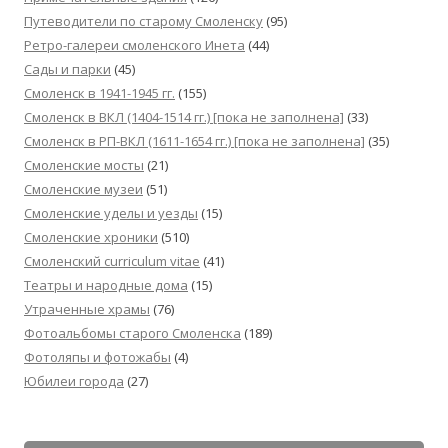
Путеводители по старому Смоленску
(95)
Ретро-галереи смоленского Инета
(44)
Сады и парки
(45)
Смоленск в 1941-1945 гг.
(155)
Смоленск в ВКЛ (1404-1514 гг.) [пока не заполнена]
(33)
Смоленск в РП-ВКЛ (1611-1654 гг.) [пока не заполнена]
(35)
Смоленские мосты
(21)
Смоленские музеи
(51)
Смоленские уделы и уезды
(15)
Смоленские хроники
(510)
Смоленский сurriculum vitae
(41)
Театры и народные дома
(15)
Утраченные храмы
(76)
Фотоальбомы старого Смоленска
(189)
Фотоляпы и фотожабы
(4)
Юбилеи города
(27)