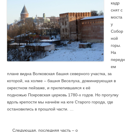
кадр
снят с
моста
у
Собор
ной
горы.
На
передн
ем
плане видна Волковская башня северного участка, за
которой, на холме – башня Веселуха, доминирующая в
окрестном пейзаже, и прилепившаяся к её
подножью Покровская церковь 1780-х годов. Но прогулку
вдоль крепости мы начнём на юге Старого города, где
остановились в прошлой части. …
.
….
Следующая, последняя часть – о