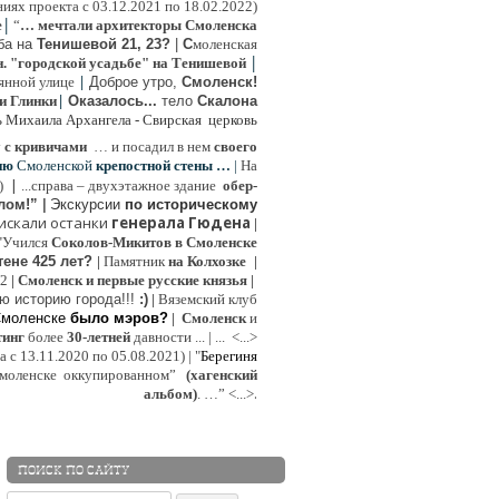
иях проекта с 03.12.2021 по 18.02.2022)
|
e
“
… мечтали архитекторы Смоленска
ьба на
Тенишевой 21, 23?
|
С
моленская
|
н. "городской усадьбе" на Тенишевой
|
янной улице
Доброе утро,
Смоленск!
|
и Глинки
Оказалось...
тело
Скалона
ь Михаила Архангела - Свирская церковь
у
с кривичами
…
и посадил в нем
своего
ию
Смоленской
крепостной стены …
|
На
|
:)
...
справа – двухэтажное здание
обер-
лом!”
|
Экскурсии
п
о историческому
 искали останки
генерала Гюдена
|
"Учился
Соколов-Микитов в Смоленске
тене 425 лет?
|
Памятник
на Колхозке
|
W2
|
Смоленск и первые русские князья
|
ю историю города!!!
:)
|
Вяземский клуб
Смоленске
было мэров?
|
Смоленск
и
инг
более
30-летней
давности ...
| ...
<...>
с 13.11.2020 по 05.08.2021) | "
Б
ерегиня
моленске
оккупированном
”
(хагенский
.
альбом)
. …”
<...>
ПОИСК ПО САЙТУ