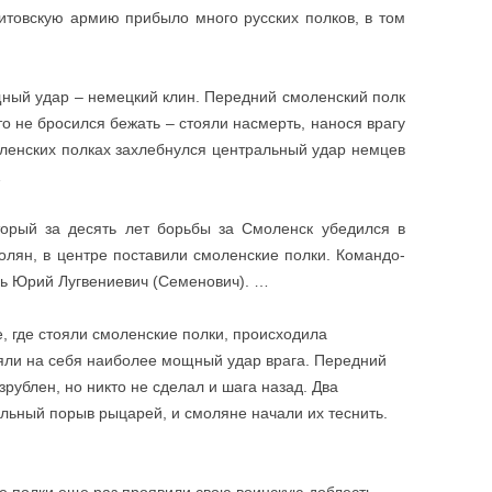
литовскую армию прибыло много русских полков, в том
ый удар – немецкий клин.
Передний смоленский полк
о не бросился бежать – стояли насмерть, нанося врагу
ленских полках захлебнулся центральный удар немцев
…
ый за десять лет борьбы за Смоленск убедился в
олян, в центре поставили смоленские полки. Командо­
зь Юрий Лугвениевич (Семенович). …
 где стояли смо­ленские полки, происходила
няли на себя наиболее мощный удар врага. Передний
руб­лен, но никто не сделал и шага назад. Два
ьный порыв рыцарей, и смо­ляне начали их теснить.