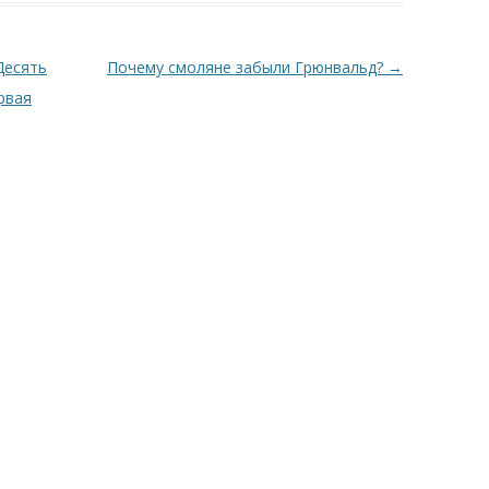
Десять
Почему смоляне забыли Грюнвальд?
→
рвая