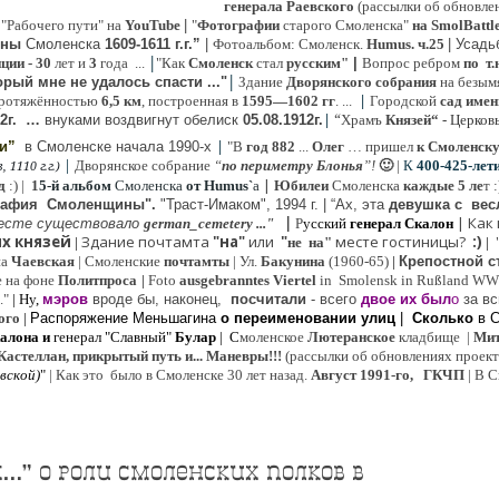
генерала Раевского
(рассылки об обновлен
 "Рабочего пути" на
YouTube
|
"
Фотографии
старого Смоленска"
на SmolBattl
оны
Смоленска
1609-1611 г.г.”
|
Фотоальбом: Смоленск.
Humus. ч.25
| Усад
|
иции
- 30
лет и
3
года ...
"Как
Смоленск
стал
русским"
|
Вопрос ребром
по т.
|
рый мне не удалось спасти ..."
Здание
Дворянского собрания
на безым
|
ротяжённостью
6,5 км
, построенная в
1595—1602 гг
. ...
Городской
сад имен
|
“
2г
.
…
внук
ами
воздвигнут обелиск
05.08.
1912г.
Храмъ
Князей“
- Церков
|
ии”
в Смоленске
начала 1990-х
"В
год 882
...
Олег
… пришел
к Смоленск
|
Дворянское собрание
“
по периметру Блонья
”!
🙂
|
К
4
00-425-лет
 1110 г.г.)
|
д
:) |
1
5-й альбом
Смоленска
от Humus`
a
Юбилеи
Смоленска
каждые 5 ле
т 
рафия Cмоленщины".
"Траст-Имаком", 1994 г.
|
“Ах, эта
девушка с вес
|
|
Как
есте существовало
german_cemetery ..."
Р
усский
генерал Скалон
х князей
Здание почтамта
"на"
или
"
месте гостиницы?
:)
|
не на"
|
на
Ч
аевская
|
Смоленские
почтамты
|
Ул.
Бакунина
(1960-65)
|
Крепостной с
е на фоне
Политпроса
|
Foto
ausgebranntes Viertel
in Smolensk in Rußland W
."
| Ну,
мэров
вроде бы, наконец,
посчитали
- всего
двое их был
о
за вс
ого
|
Распоряжение Меньшагина
о переименовании улиц
|
Сколько
в 
алона
и
генерал "Славный"
Булар
| С
моленское
Лютерaнское
кладбище |
Мит
Кастеллан, прикрытый путь и... Маневры!!!
(рассылки об обновлениях проекта 
евской
)
"
|
Как это было в Смоленске 30 лет назад.
Август 1991-го, ГКЧП
|
В С
…” о роли смоленских полков в