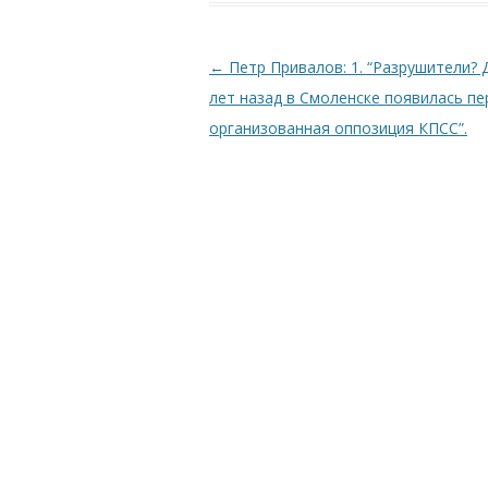
Навигация по записям
←
Петр Привалов: 1. “Разрушители? 
лет назад в Смоленске появилась пе
организованная оппозиция КПСС”.