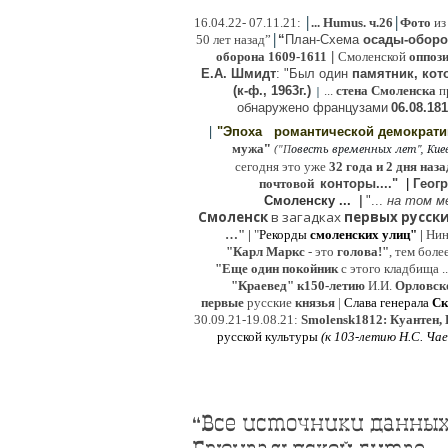
|
|
16
.04.22- 07.11.21:
...
Humus. ч.26
Фото
из
|
50 лет назад”
“
План-Схема
осады-обор
оборона
1609-1611
|
Смоленской
оппоз
Е.А. Шмидт
: "Был один
памятник, кото
(к-ф., 1963г.)
...
стена Смоленска
п
|
о
бнаружено французами
06.08.
181
|
"Эпоха
романтической демократ
"
мужа
(
овесть временных лет", Киев,
"
П
сегодня это уже
32 года и 2 дня наза
почтовой
конторы...."
|
Гeог
Смоленску ...
|
"...
на том м
Смоленск
в загадках
первых русски
…"
|
"
Рекорды
смоленских улиц"
|
Ни
"Карл Маркс
- это
голова!"
, тем боле
"
Е
ще од
и
н покойник
с этого кладбища ..
"Краевед" к150-летию
И.И.
Орловск
первые
русские
князья
|
Слава генерала
Ск
30.09.21-19.08.21:
Smolensk1812: Куантен, 
русской культуры
(к
103-летию Н.С. Ча
“Все источники данных