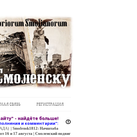
НАЯ СВЯЗЬ
РЕГИСТРАЦИЯ
айту" - найдёте больше!
полнения и коммент
арии":
ЦГАДА)
|
Smolensk1812: Начштаба
т 16 и 17 августа | Смоленский подвиг