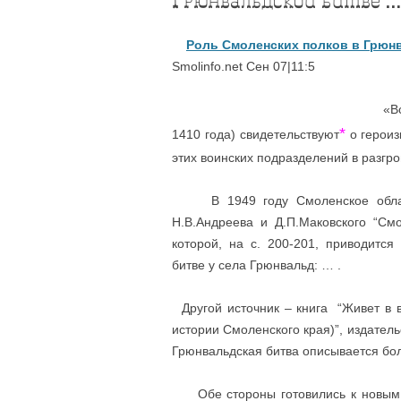
Грюнвальдской битве …
Роль Смоленских полков в Грюн
Smolinfo.net Сен 07|11:5
«Все
*
1410 года) свидетельствуют
о героиз
этих воинских подразделений в разгр
В 1949 году Смоленское областно
Н.В.Андреева и Д.П.Маковского “Смо
которой, на с. 200-201, приводитс
битве у села Грюнвальд: … .
Другой источник – книга “Живет в в
истории Смоленского края)”, издательс
Грюнвальдская битва описывается б
Обе стороны готовились к новым в