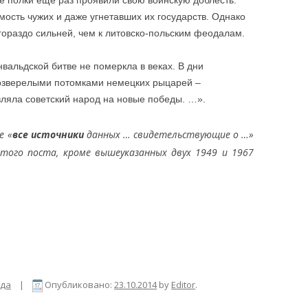
полки еще раз проявили свою воинскую доблесть.
мость чужих и даже угнетавших их государств. Однако
гораздо сильней, чем к литовско-польским феодалам.
альдской битве не померкла в веках. В дни
озверелыми потомками немецких рыцарей –
яла советский на­род на новые победы. …».
е «
все источники
данных … свидетельствующие о …»
того поста, кроме вышеуказанных двух 1949 и 1967
ода
|
Опубликовано:
23.10.2014
by
Editor
.