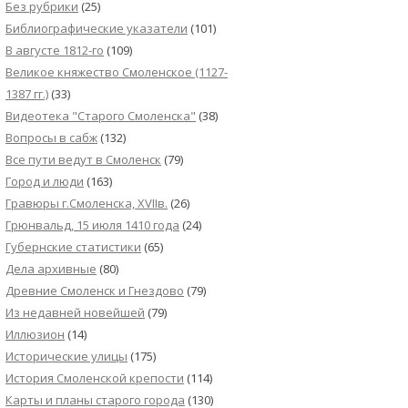
Без рубрики
(25)
Библиографические указатели
(101)
В августе 1812-го
(109)
Великое княжество Смоленское (1127-
1387 гг.)
(33)
Видеотека "Cтарого Смоленска"
(38)
Вопросы в сабж
(132)
Все пути ведут в Смоленск
(79)
Город и люди
(163)
Гравюры г.Смоленска, XVIIв.
(26)
Грюнвальд, 15 июля 1410 года
(24)
Губернские статистики
(65)
Дела архивные
(80)
Древние Смоленск и Гнездово
(79)
Из недавней новейшей
(79)
Иллюзион
(14)
Исторические улицы
(175)
История Смоленской крепости
(114)
Карты и планы старого города
(130)