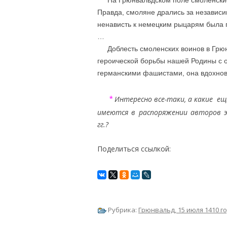
На Грюнвальдском поле смоленские 
Правда, смоляне дрались за независи
ненависть к немецким рыцарям бы­ла 
…
Доблесть смоленских воинов в Грюнв
героической борьбы нашей Родины с 
германскими фашистами, она вдохновл
….
*
Интересно все-таки, а какие ещ
имеются в распоряжении авторов э
гг.?
Поделиться ссылкой:
Рубрика:
Грюнвальд, 15 июля 1410 г