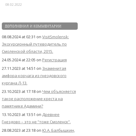
08.02.2022
ДОПОЛНЕНИЯ И КОММЕНТАРИИ
08.08.2024 at 02:31
on
VisitSmolensk:
Экскурсионный путеводитель по
Смоленской области, 2015.
24.05.2024 at 22:05
on
Регистрация
27.11.2023 at 14:51
on
Знаменитая
амфора-корчага из гнездовского
кургана Л-13.
23.10.2023 at 17:18
on
Чем объясняется
такое расположение креста на
памятнике Адамини?
13.10.2023 at 13:51
on
Древнее
Гнездово – это не “тоже Смоленск”.
28.08.2023 at 23:18
on
Ю.А. Балбышкин,