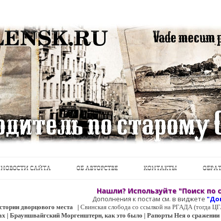
теводители, фотографии, открытки, карты …
Перейти к содержимому
НОВОСТИ САЙТА
ОБ АВТОРСТВЕ
КОНТАКТЫ
ОБРАТ
Нашли? Используйте "Поиск по с
Дополнения к постам см. в виджете
"До
 истории дворцового места
|
Свинская слобода со ссылкой на РГАДА (тогда 
ах | Брауншвайгский Моргенштерн, как это было | Рапорты Нея о сражении о