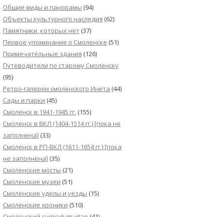
Общие виды и панорамы
(94)
Объекты культурного наследия
(62)
Памятники, которых нет
(37)
Первое упоминание о Смоленске
(51)
Примечательные здания
(126)
Путеводители по старому Смоленску
(95)
Ретро-галереи смоленского Инета
(44)
Сады и парки
(45)
Смоленск в 1941-1945 гг.
(155)
Смоленск в ВКЛ (1404-1514 гг.) [пока не
заполнена]
(33)
Смоленск в РП-ВКЛ (1611-1654 гг.) [пока
не заполнена]
(35)
Смоленские мосты
(21)
Смоленские музеи
(51)
Смоленские уделы и уезды
(15)
Смоленские хроники
(510)
Смоленский сurriculum vitae
(41)