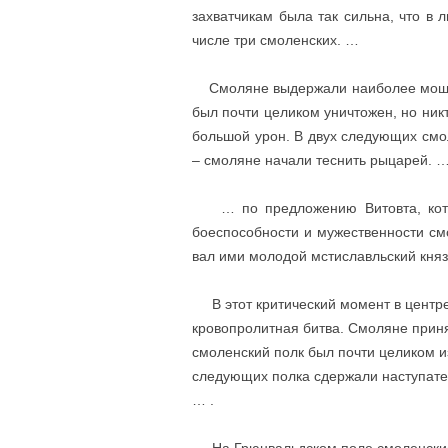
захватчикам была так сильна, что в 
числе три смоленских. …
Смоляне выдержали наиболее мощн
был почти целиком уничтожен, но никт
большой урон. В двух следующих смо
– смоляне начали теснить рыцарей. 
… по предложению Витовта, котор
боеспособности и мужественности см
вал ими молодой мстиславльский кня
В этот критический момент в центре,
кровопролитная битва. Смо­ляне при
смоленский полк был почти целиком из
следующих полка сдержали наступател
… .