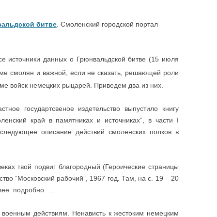
вальдской битве
. Смоленский городской портал
 источники данных о Грюнвальдской битве (15 июля
ме смолян и важной, если не сказать, решающей роли
оме войск немецких рыцарей. Приведем два из них.
е государтсвеное издетельство выпустило книгу
ленский край в памятниках и источниках”, в части I
я следующее описание действий смоленских полков в
еках твой подвиг благородный (Героические страницы
тво “Московский рабочий”, 1967 год. Там, на с. 19 – 20
олее подробно. …
оенным действиям. Ненависть к жестоким немецким