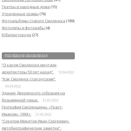
Театры и народные дома
(15)
Утраченные храмы
(76)
Фотоальбомы старого Смоленска
(189)
Фотоляпы и фотожабы
(4)
Юбилеи города
(27)
ПОСЛЕДНИЕ ОБНОВЛЕНИЯ
“О каком Смоленске мечтали
архитекторы 50 лет назад”.
13.04.2022
“Как Смоленск стал русским”.
05.04.2022
Здание Дворянского собрания на
безымянной улице.
21.03.2022
География Смоленщины. «Траст-
Имаком». 1994 г.
21.02.2022
“Соколов-Микитов Иван Сергеевич.
Автобиографические заметки”.