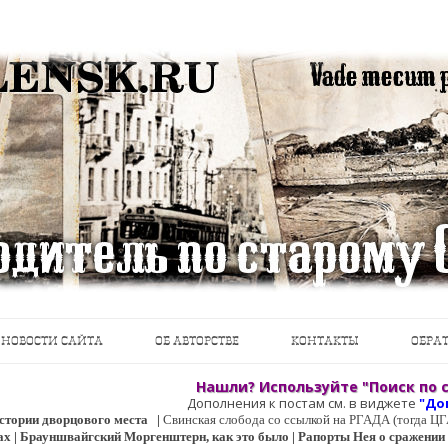
теводители, фотографии, открытки, карты …
Перейти к содержимому
НОВОСТИ САЙТА
ОБ АВТОРСТВЕ
КОНТАКТЫ
ОБРАТ
Нашли? Используйте "Поиск по с
Дополнения к постам см. в виджете
"До
 истории дворцового места
|
Свинская слобода со ссылкой на РГАДА (тогда 
ах | Брауншвайгский Моргенштерн, как это было | Рапорты Нея о сражении о