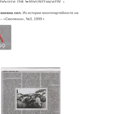
ости на Смоленщине”.
тановка сил.
Из истории многопартийности на
– «Смоленск», №3, 1999 г.