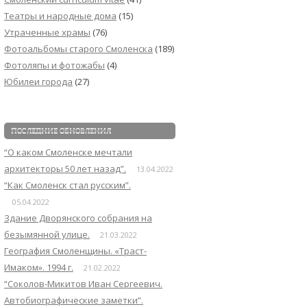
Театры и народные дома
(15)
Утраченные храмы
(76)
Фотоальбомы старого Смоленска
(189)
Фотоляпы и фотожабы
(4)
Юбилеи города
(27)
ПОСЛЕДНИЕ ОБНОВЛЕНИЯ
“О каком Смоленске мечтали
архитекторы 50 лет назад”.
13.04.2022
“Как Смоленск стал русским”.
05.04.2022
Здание Дворянского собрания на
безымянной улице.
21.03.2022
География Смоленщины. «Траст-
Имаком». 1994 г.
21.02.2022
“Соколов-Микитов Иван Сергеевич.
Автобиографические заметки”.