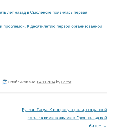
ять лет назад в Смоленске появилась первая
ной проблемой. К десятилетию первой организованной
|
Опубликовано:
04.11.2014
by
Editor
.
Руслан Гагуа: К вопросу о роли, сыгранной
смоленскими полками в Грюнвальдской
битве.
→