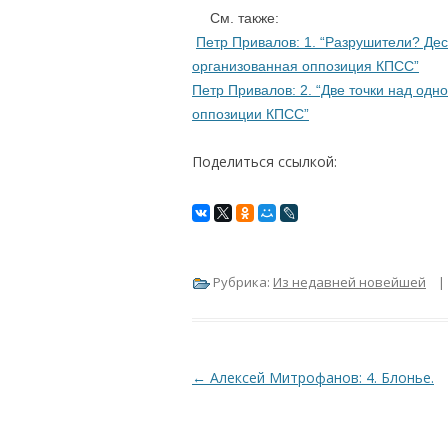
….
См. также:
Петр Привалов: 1. “Разрушители? Дес
организованная оппозиция КПСС”
Петр Привалов: 2. “Две точки над од
оппозиции КПСС”
Поделиться ссылкой:
Рубрика:
Из недавней новейшей
Навигация по записям
←
Алексей Митрофанов: 4. Блонье.