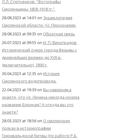
Л.Л. Степченков: “Фотографы
Смоленщины 1858-1918 гг.”.
28.08.2023 at 14:01
on
Энциклопедия
Смоленской области. Ч.I. Персоналии.
28.08.2023 at 09:35
on
Обратная связь
26.07.2023 at 09:55
on
И. П. Виноградов:
Исторический очерк города Вязьмы с
древнейших времен до XVII в.
(включительно), 1890 г.
30.04.2023 at 12:35
on
История
Смоленского водопровода.
22.04.2023 at 19:39
on
Вы наверняка
знаете, что ул. Ленина некогда носила
название Блонная? А откуда вы это
знаете?
28.03.2023 at 18:56
on
О смоленских
полках в историографии
Грюнвальдской битвы (по работе Р.Б.