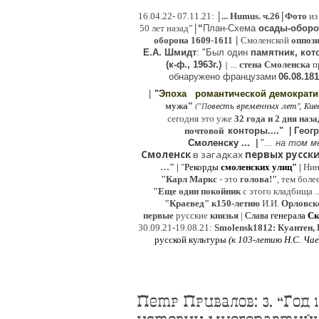
|
|
16
.04.22- 07.11.21:
...
Humus. ч.26
Фото
из
|
50 лет назад”
“
План-Схема
осады-обор
оборона
1609-1611
|
Смоленской
оппоз
Е.А. Шмидт
: "Был один
памятник, кото
(к-ф., 1963г.)
...
стена Смоленска
п
|
о
бнаружено французами
06.08.
181
|
"Эпоха
романтической демократ
"
мужа
(
овесть временных лет", Киев,
"
П
сегодня это уже
32 года и 2 дня наза
почтовой
конторы...."
|
Гeог
Смоленску ...
|
"...
на том м
Смоленск
в загадках
первых русски
…"
|
"
Рекорды
смоленских улиц"
|
Ни
"Карл Маркс
- это
голова!"
, тем боле
"
Е
ще од
и
н покойник
с этого кладбища ..
"Краевед" к150-летию
И.И.
Орловск
первые
русские
князья
|
Слава генерала
Ск
30.09.21-19.08.21:
Smolensk1812: Куантен, 
русской культуры
(к
103-летию Н.С. Ча
Петр Привалов: 3. “Год 