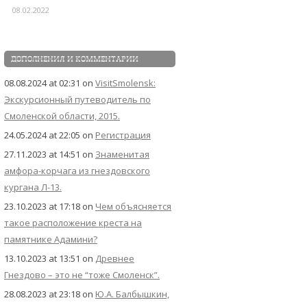
08.02.2022
ДОПОЛНЕНИЯ И КОММЕНТАРИИ
08.08.2024 at 02:31
on
VisitSmolensk:
Экскурсионный путеводитель по
Смоленской области, 2015.
24.05.2024 at 22:05
on
Регистрация
27.11.2023 at 14:51
on
Знаменитая
амфора-корчага из гнездовского
кургана Л-13.
23.10.2023 at 17:18
on
Чем объясняется
такое расположение креста на
памятнике Адамини?
13.10.2023 at 13:51
on
Древнее
Гнездово – это не “тоже Смоленск”.
28.08.2023 at 23:18
on
Ю.А. Балбышкин,