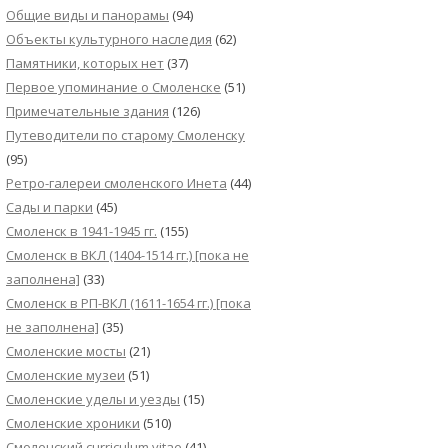
Общие виды и панорамы
(94)
Объекты культурного наследия
(62)
Памятники, которых нет
(37)
Первое упоминание о Смоленске
(51)
Примечательные здания
(126)
Путеводители по старому Смоленску
(95)
Ретро-галереи смоленского Инета
(44)
Сады и парки
(45)
Смоленск в 1941-1945 гг.
(155)
Смоленск в ВКЛ (1404-1514 гг.) [пока не
заполнена]
(33)
Смоленск в РП-ВКЛ (1611-1654 гг.) [пока
не заполнена]
(35)
Смоленские мосты
(21)
Смоленские музеи
(51)
Смоленские уделы и уезды
(15)
Смоленские хроники
(510)
Смоленский сurriculum vitae
(41)