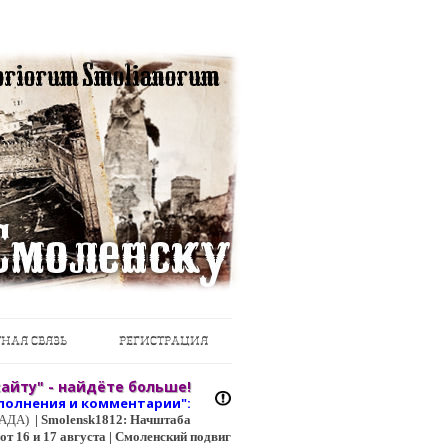
НАЯ СВЯЗЬ
РЕГИСТРАЦИЯ
айту" - найдёте больше!
полнения и коммент
арии":
ЦГАДА)
|
Smolensk1812: Начштаба
т 16 и 17 августа | Смоленский подвиг