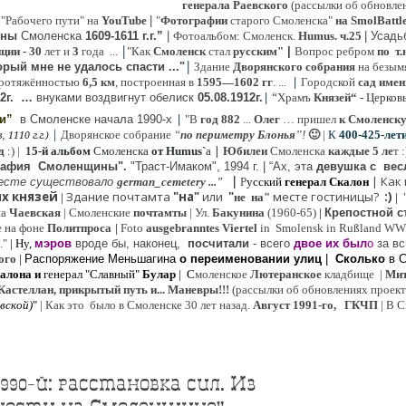
генерала Раевского
(рассылки об обновлен
 "Рабочего пути" на
YouTube
|
"
Фотографии
старого Смоленска"
на SmolBattl
оны
Смоленска
1609-1611 г.г.”
|
Фотоальбом: Смоленск.
Humus. ч.25
| Усад
|
иции
- 30
лет и
3
года ...
"Как
Смоленск
стал
русским"
|
Вопрос ребром
по т.
|
рый мне не удалось спасти ..."
Здание
Дворянского собрания
на безым
|
ротяжённостью
6,5 км
, построенная в
1595—1602 гг
. ...
Городской
сад имен
|
“
2г
.
…
внук
ами
воздвигнут обелиск
05.08.
1912г.
Храмъ
Князей“
- Церков
|
ии”
в Смоленске
начала 1990-х
"В
год 882
...
Олег
… пришел
к Смоленск
|
Дворянское собрание
“
по периметру Блонья
”!
🙂
|
К
4
00-425-лет
 1110 г.г.)
|
д
:) |
1
5-й альбом
Смоленска
от Humus`
a
Юбилеи
Смоленска
каждые 5 ле
т 
рафия Cмоленщины".
"Траст-Имаком", 1994 г.
|
“Ах, эта
девушка с вес
|
|
Как
есте существовало
german_cemetery ..."
Р
усский
генерал Скалон
х князей
Здание почтамта
"на"
или
"
месте гостиницы?
:)
|
не на"
|
на
Ч
аевская
|
Смоленские
почтамты
|
Ул.
Бакунина
(1960-65)
|
Крепостной с
е на фоне
Политпроса
|
Foto
ausgebranntes Viertel
in Smolensk in Rußland W
."
| Ну,
мэров
вроде бы, наконец,
посчитали
- всего
двое их был
о
за вс
ого
|
Распоряжение Меньшагина
о переименовании улиц
|
Сколько
в 
алона
и
генерал "Славный"
Булар
| С
моленское
Лютерaнское
кладбище |
Мит
Кастеллан, прикрытый путь и... Маневры!!!
(рассылки об обновлениях проекта 
евской
)
"
|
Как это было в Смоленске 30 лет назад.
Август 1991-го, ГКЧП
|
В С
1990-й: расстановка сил. Из