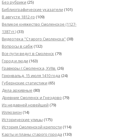
Без рубрики
(25)
Библиографические указатели
(101)
В августе 1812-го
(109)
Великое княжество Смоленское (1127-
1387 гг.)
(33)
Видеотека "Cтарого Смоленска"
(38)
Вопросы в сабж
(132)
Все пути ведут в Смоленск
(79)
Город и люди
(163)
Гравюры г.Смоленска, XVIIв.
(26)
Грюнвальд, 15 июля 1410 года
(24)
Губернские статистики
(65)
Дела архивные
(80)
Древние Смоленск и Гнездово
(79)
Из недавней новейшей
(79)
Иллюзион
(14)
Исторические улицы
(175)
История Смоленской крепости
(114)
Карты и планы старого города
(130)