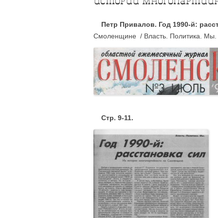
истории многопартийн
Петр Привалов. Год 1990-й: расс
Смоленщине / Власть. Политика. Мы. 
Стр.
9-11.