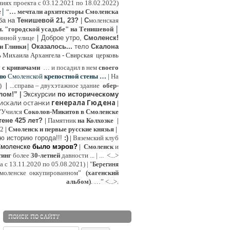
иях проекта с 03.12.2021 по 18.02.2022)
|
e
“
… мечтали архитекторы Смоленска
ьба на
Тенишевой 21, 23?
|
С
моленская
|
н. "городской усадьбе" на Тенишевой
|
янной улице
Доброе утро,
Смоленск!
|
и Глинки
Оказалось...
тело
Скалона
ь Михаила Архангела - Свирская церковь
у
с кривичами
…
и посадил в нем
своего
ию
Смоленской
крепостной стены …
|
На
|
:)
...
справа – двухэтажное здание
обер-
лом!”
|
Экскурсии
п
о историческому
 искали останки
генерала Гюдена
|
"Учился
Соколов-Микитов в Смоленске
тене 425 лет?
|
Памятник
на Колхозке
|
W2
|
Смоленск и первые русские князья
|
ю историю города!!!
:)
|
Вяземский клуб
Смоленске
было мэров?
|
Смоленск
и
инг
более
30-летней
давности ...
| ...
<...>
с 13.11.2020 по 05.08.2021) | "
Б
ерегиня
моленске
оккупированном
”
(хагенский
.
альбом)
. …”
<...>
ПОИСК ПО САЙТУ