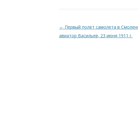
Навигация по записям
←
Первый полет самолета в Смоленс
авиатор Васильев, 23 июня 1911 г.