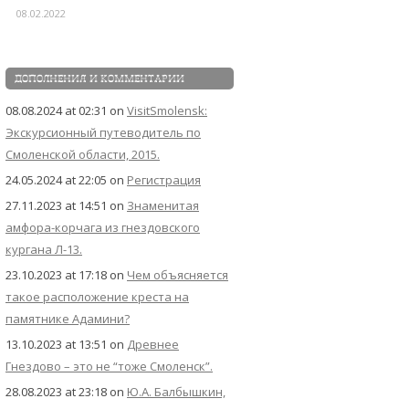
08.02.2022
ДОПОЛНЕНИЯ И КОММЕНТАРИИ
08.08.2024 at 02:31
on
VisitSmolensk:
Экскурсионный путеводитель по
Смоленской области, 2015.
24.05.2024 at 22:05
on
Регистрация
27.11.2023 at 14:51
on
Знаменитая
амфора-корчага из гнездовского
кургана Л-13.
23.10.2023 at 17:18
on
Чем объясняется
такое расположение креста на
памятнике Адамини?
13.10.2023 at 13:51
on
Древнее
Гнездово – это не “тоже Смоленск”.
28.08.2023 at 23:18
on
Ю.А. Балбышкин,