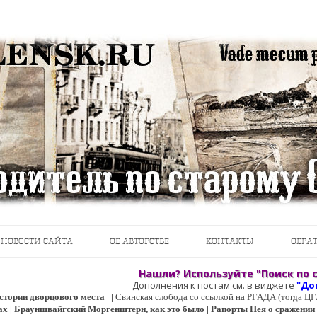
теводители, фотографии, открытки, карты …
Перейти к содержимому
НОВОСТИ САЙТА
ОБ АВТОРСТВЕ
КОНТАКТЫ
ОБРАТ
Нашли? Используйте "Поиск по с
Дополнения к постам см. в виджете
"До
 истории дворцового места
|
Свинская слобода со ссылкой на РГАДА (тогда 
ах | Брауншвайгский Моргенштерн, как это было | Рапорты Нея о сражении о