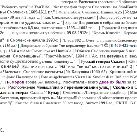
генерала Раевского
(рассылки об обновлен
 "Рабочего пути" на
YouTube
|
"
Фотографии
старого Смоленска"
на SmolBattl
оны
Смоленска
1609-1611 г.г.”
|
Фотоальбом: Смоленск.
Humus. ч.25
| Усад
|
иции
- 30
лет и
3
года ...
"Как
Смоленск
стал
русским"
|
Вопрос ребром
по т.
|
рый мне не удалось спасти ..."
Здание
Дворянского собрания
на безым
|
ротяжённостью
6,5 км
, построенная в
1595—1602 гг
. ...
Городской
сад имен
|
“
2г
.
…
внук
ами
воздвигнут обелиск
05.08.
1912г.
Храмъ
Князей“
- Церков
|
ии”
в Смоленске
начала 1990-х
"В
год 882
...
Олег
… пришел
к Смоленск
|
Дворянское собрание
“
по периметру Блонья
”!
🙂
|
К
4
00-425-лет
 1110 г.г.)
|
д
:) |
1
5-й альбом
Смоленска
от Humus`
a
Юбилеи
Смоленска
каждые 5 ле
т 
рафия Cмоленщины".
"Траст-Имаком", 1994 г.
|
“Ах, эта
девушка с вес
|
|
Как
есте существовало
german_cemetery ..."
Р
усский
генерал Скалон
х князей
Здание почтамта
"на"
или
"
месте гостиницы?
:)
|
не на"
|
на
Ч
аевская
|
Смоленские
почтамты
|
Ул.
Бакунина
(1960-65)
|
Крепостной с
е на фоне
Политпроса
|
Foto
ausgebranntes Viertel
in Smolensk in Rußland W
."
| Ну,
мэров
вроде бы, наконец,
посчитали
- всего
двое их был
о
за вс
ого
|
Распоряжение Меньшагина
о переименовании улиц
|
Сколько
в 
алона
и
генерал "Славный"
Булар
| С
моленское
Лютерaнское
кладбище |
Мит
Кастеллан, прикрытый путь и... Маневры!!!
(рассылки об обновлениях проекта 
евской
)
"
|
Как это было в Смоленске 30 лет назад.
Август 1991-го, ГКЧП
|
В С
к.