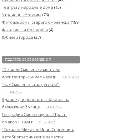
Театры и народные дома
(15)
Утраченные храмы
(76)
Фотоальбомы старого Смоленска
(189)
Фотоляпы и фотожабы
(4)
Юбилеи города
(27)
ПОСЛЕДНИЕ ОБНОВЛЕНИЯ
“О каком Смоленске мечтали
архитекторы 50 лет назад”.
13.04.2022
“Как Смоленск стал русским”.
05.04.2022
Здание Дворянского собрания на
безымянной улице.
21.03.2022
География Смоленщины. «Траст-
Имаком». 1994 г.
21.02.2022
“Соколов-Микитов Иван Сергеевич.
Автобиографические заметки”.