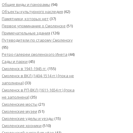
Общие виды и панорамы
(94)
Объекты культурного наследия
(62)
Памятники, которых нет
(37)
Первое упоминание о Смоленске
(51)
Примечательные здания
(126)
Путеводители по старому Смоленску
(95)
Ретро-галереи смоленского Инета
(44)
Сады и парки
(45)
Смоленск в 1941-1945 гг.
(155)
Смоленск в ВКЛ (1404-1514 гг.) [пока не
заполнена]
(33)
Смоленск в РП-ВКЛ (1611-1654 гг.) [пока
не заполнена]
(35)
Смоленские мосты
(21)
Смоленские музеи
(51)
Смоленские уделы и уезды
(15)
Смоленские хроники
(510)
Смоленский сurriculum vitae
(41)