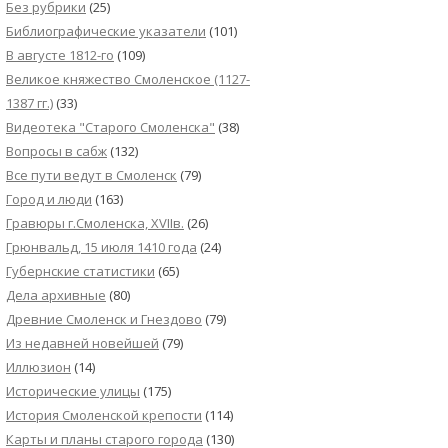
Без рубрики
(25)
Библиографические указатели
(101)
В августе 1812-го
(109)
Великое княжество Смоленское (1127-
1387 гг.)
(33)
Видеотека "Cтарого Смоленска"
(38)
Вопросы в сабж
(132)
Все пути ведут в Смоленск
(79)
Город и люди
(163)
Гравюры г.Смоленска, XVIIв.
(26)
Грюнвальд, 15 июля 1410 года
(24)
Губернские статистики
(65)
Дела архивные
(80)
Древние Смоленск и Гнездово
(79)
Из недавней новейшей
(79)
Иллюзион
(14)
Исторические улицы
(175)
История Смоленской крепости
(114)
Карты и планы старого города
(130)