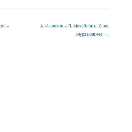
ке –
А. Ильюхов – П. Михайловъ: Дело
Мурзакевича.
→