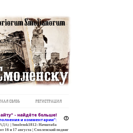
НАЯ СВЯЗЬ
РЕГИСТРАЦИЯ
айту" - найдёте больше!
полнения и коммент
арии":
ЦГАДА)
|
Smolensk1812: Начштаба
т 16 и 17 августа | Смоленский подвиг