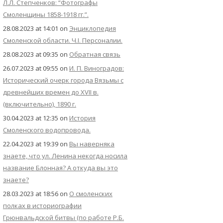
Л.Л. Степченков: “Фотографы
Смоленщины 1858-1918 гг.”.
28.08.2023 at 14:01
on
Энциклопедия
Смоленской области. Ч.I. Персоналии.
28.08.2023 at 09:35
on
Обратная связь
26.07.2023 at 09:55
on
И. П. Виноградов:
Исторический очерк города Вязьмы с
древнейших времен до XVII в.
(включительно), 1890 г.
30.04.2023 at 12:35
on
История
Смоленского водопровода.
22.04.2023 at 19:39
on
Вы наверняка
знаете, что ул. Ленина некогда носила
название Блонная? А откуда вы это
знаете?
28.03.2023 at 18:56
on
О смоленских
полках в историографии
Грюнвальдской битвы (по работе Р.Б.