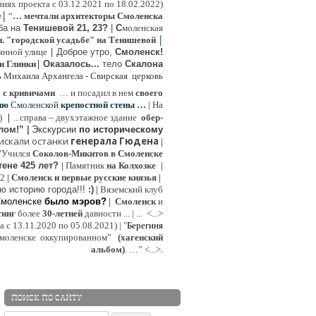
иях проекта с 03.12.2021 по 18.02.2022)
|
e
“
… мечтали архитекторы Смоленска
ьба на
Тенишевой 21, 23?
|
С
моленская
|
н. "городской усадьбе" на Тенишевой
|
янной улице
Доброе утро,
Смоленск!
|
и Глинки
Оказалось...
тело
Скалона
ь Михаила Архангела - Свирская церковь
у
с кривичами
…
и посадил в нем
своего
ию
Смоленской
крепостной стены …
|
На
|
:)
...
справа – двухэтажное здание
обер-
лом!”
|
Экскурсии
п
о историческому
 искали останки
генерала Гюдена
|
"Учился
Соколов-Микитов в Смоленске
тене 425 лет?
|
Памятник
на Колхозке
|
W2
|
Смоленск и первые русские князья
|
ю историю города!!!
:)
|
Вяземский клуб
Смоленске
было мэров?
|
Смоленск
и
инг
более
30-летней
давности ...
| ...
<...>
с 13.11.2020 по 05.08.2021) | "
Б
ерегиня
моленске
оккупированном
”
(хагенский
.
альбом)
. …”
<...>
ПОИСК ПО САЙТУ