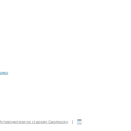
ылки
.
Путеводители по старому Смоленску
|