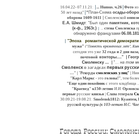
|
|
16
.04.22- 07.11.21:
...
Humus. ч.26
Фото
из
|
50 лет назад”
“
План-Схема
осады-обор
оборона
1609-1611
|
Смоленской
оппоз
Е.А. Шмидт
: "Был один
памятник, кото
(к-ф., 1963г.)
...
стена Смоленска
п
|
о
бнаружено французами
06.08.
181
|
"Эпоха
романтической демократ
"
мужа
(
овесть временных лет", Киев,
"
П
сегодня это уже
32 года и 2 дня наза
почтовой
конторы...."
|
Гeог
Смоленску ...
|
"...
на том м
Смоленск
в загадках
первых русски
…"
|
"
Рекорды
смоленских улиц"
|
Ни
"Карл Маркс
- это
голова!"
, тем боле
"
Е
ще од
и
н покойник
с этого кладбища ..
"Краевед" к150-летию
И.И.
Орловск
первые
русские
князья
|
Слава генерала
Ск
30.09.21-19.08.21:
Smolensk1812: Куантен, 
русской культуры
(к
103-летию Н.С. Ча
Города России: Смоленс