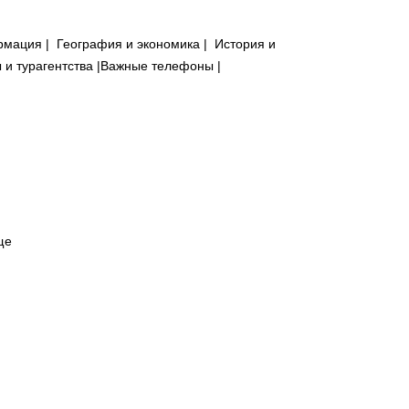
ция | География и экономика | История и
ы и турагентства
|Важные телефоны |
ще