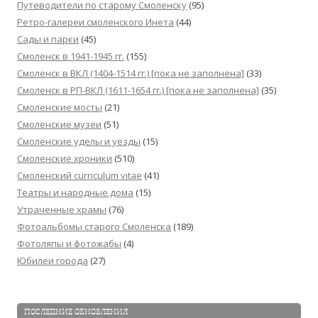
Путеводители по старому Смоленску
(95)
Ретро-галереи смоленского Инета
(44)
Сады и парки
(45)
Смоленск в 1941-1945 гг.
(155)
Смоленск в ВКЛ (1404-1514 гг.) [пока не заполнена]
(33)
Смоленск в РП-ВКЛ (1611-1654 гг.) [пока не заполнена]
(35)
Смоленские мосты
(21)
Смоленские музеи
(51)
Смоленские уделы и уезды
(15)
Смоленские хроники
(510)
Смоленский сurriculum vitae
(41)
Театры и народные дома
(15)
Утраченные храмы
(76)
Фотоальбомы старого Смоленска
(189)
Фотоляпы и фотожабы
(4)
Юбилеи города
(27)
ПОСЛЕДНИЕ ОБНОВЛЕНИЯ