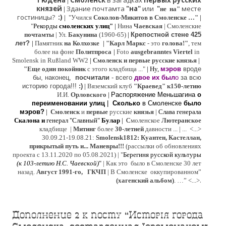
Гюдена
Смоленск
в загадках
первых русских
|
князей
Здание почтамта
"на"
или
"
месте
|
не на"
гостиницы?
:)
|
"Учился
Соколов-Микитов в Смоленске …"
|
"
Рекорды
смоленских улиц"
|
Нина
Ч
аевская
|
Смоленские
почтамты
|
Ул.
Бакунина
(1960-65)
|
Крепостной стене 425
лет?
|
Памятник
на Колхозке
|
"Карл Маркс
- это
голова!"
, тем
более на фоне
Политпроса
|
Foto
ausgebranntes Viertel
in
Smolensk in Rußland WW2
|
Смоленск и первые русские князья
|
"
Е
ще од
и
н покойник
с этого кладбища ..."
| Ну,
мэров
вроде
бы, наконец,
посчитали
- всего
двое их был
о
за всю
историю города!!!
:)
|
Вяземский клуб
"Краевед" к150-летию
И.И.
Орловского
|
Распоряжение Меньшагина
о
переименовании улиц
|
Сколько
в Смоленске
было
мэров?
|
Смоленск
и
первые
русские
князья
|
Слава генерала
Скалона
и
генерал "Славный"
Булар
| С
моленское
Лютерaнское
кладбище |
Митинг
более
30-летней
давности ...
| ...
<...>
30.09.21-19.08.21:
Smolensk1812: Куантен, Кастеллан,
прикрытый путь и... Маневры!!!
(рассылки об обновлениях
проекта с 13.11.2020 по 05.08.2021) | "
Б
ерегиня русской культуры
(к
103-летию Н.С. Чаевской
)
"
|
Как это было в Смоленске 30 лет
назад.
Август 1991-го, ГКЧП
|
В Смоленске
оккупированном
”
.
(хагенский альбом)
. …”
<...>
Дополнение 2 к посту “Исторiя города