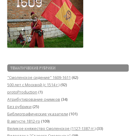
ТЕМАТИЧЕСКИЕ РУБРИКИ
"Смоленское сидение" 1609-1611
(62)
500 лет с Москвой (c 1514 г.)
(92)
protoProduction
(1)
Атрибутирование снимков
(34)
Без рубрики
(25)
Библиографические указатели
(101)
В августе 1812-го
(109)
Великое княжество Смоленское (1127-1387 гг.)
(33)
Видеотека "Cтарого Смоленска"
(38)