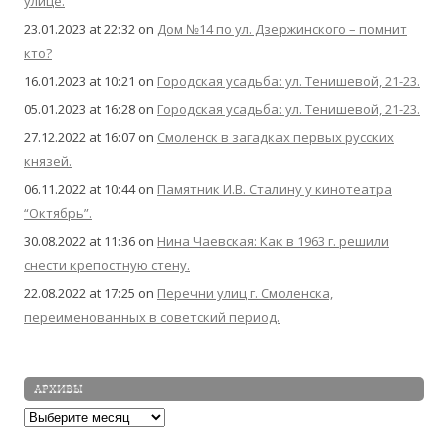
улице.
23.01.2023 at 22:32
on
Дом №14 по ул. Дзержинского – помнит
кто?
16.01.2023 at 10:21
on
Городская усадьба: ул. Тенишевой, 21-23.
05.01.2023 at 16:28
on
Городская усадьба: ул. Тенишевой, 21-23.
27.12.2022 at 16:07
on
Смоленск в загадках первых русских
князей.
06.11.2022 at 10:44
on
Памятник И.В. Сталину у кинотеатра
“Октябрь”.
30.08.2022 at 11:36
on
Нина Чаевская: Как в 1963 г. решили
снести крепостную стену.
22.08.2022 at 17:25
on
Перечни улиц г. Смоленска,
переименованных в советский период.
АРХИВЫ
Архивы