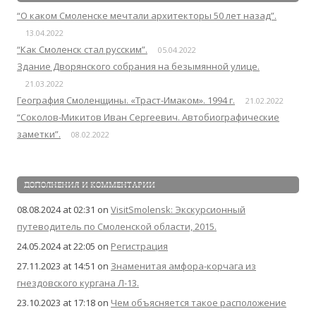
“О каком Смоленске мечтали архитекторы 50 лет назад”.
13.04.2022
“Как Смоленск стал русским”.
05.04.2022
Здание Дворянского собрания на безымянной улице.
21.03.2022
География Смоленщины. «Траст-Имаком». 1994 г.
21.02.2022
“Соколов-Микитов Иван Сергеевич. Автобиографические
заметки”.
08.02.2022
ДОПОЛНЕНИЯ И КОММЕНТАРИИ
08.08.2024 at 02:31
on
VisitSmolensk: Экскурсионный
путеводитель по Смоленской области, 2015.
24.05.2024 at 22:05
on
Регистрация
27.11.2023 at 14:51
on
Знаменитая амфора-корчага из
гнездовского кургана Л-13.
23.10.2023 at 17:18
on
Чем объясняется такое расположение