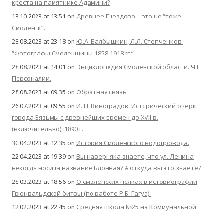
креста на памятнике Адамини?
13.10.2023 at 13:51
on
Древнее Гнездово – это не “тоже
Смоленск”.
28.08.2023 at 23:18
on
Ю.А. Балбышкин, Л.Л. Степченков:
“Фотографы Смоленщины 1858-1918 гг.”.
28.08.2023 at 14:01
on
Энциклопедия Смоленской области. Ч.I.
Персоналии.
28.08.2023 at 09:35
on
Обратная связь
26.07.2023 at 09:55
on
И. П. Виноградов: Исторический очерк
города Вязьмы с древнейших времен до XVII в.
(включительно), 1890 г.
30.04.2023 at 12:35
on
История Смоленского водопровода.
22.04.2023 at 19:39
on
Вы наверняка знаете, что ул. Ленина
некогда носила название Блонная? А откуда вы это знаете?
28.03.2023 at 18:56
on
О смоленских полках в историографии
Грюнвальдской битвы (по работе Р.Б. Гагуа).
12.02.2023 at 22:45
on
Средняя школа №25 на Коммунальной