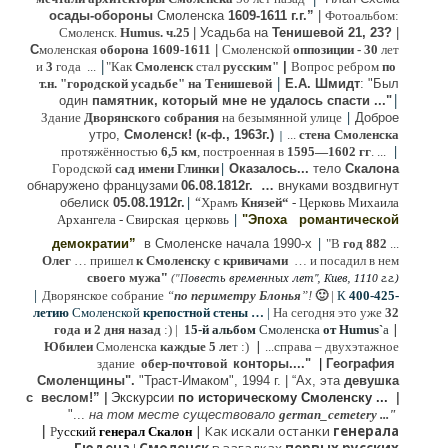
осады-обороны
Смоленска
1609-1611 г.г.”
|
Фотоальбом:
Смоленск.
Humus. ч.25
| Усадьба на
Тенишевой 21, 23?
|
С
моленская
оборона
1609-1611
|
Смоленской
оппозиции
- 30
лет
|
и
3
года ...
"Как
Смоленск
стал
русским"
|
Вопрос ребром
по
|
т.н. "городской усадьбе" на Тенишевой
Е.А. Шмидт
: "Был
|
один
памятник, который мне не удалось спасти ..."
|
Здание
Дворянского собрания
на безымянной улице
Доброе
утро,
Смоленск! (к-ф., 1963г.)
...
стена Смоленска
|
|
протяжённостью
6,5 км
, построенная в
1595—1602 гг
. ...
|
Городской
сад имени Глинки
Оказалось...
тело
Скалона
о
бнаружено французами
06.08.
1812г
.
…
внук
ами
воздвигнут
|
“
обелиск
05.08.
1912г.
Храмъ
Князей“
- Церковь Михаила
|
Архангела - Свирская церковь
"Эпоха
романтической
|
демократии”
в Смоленске
начала 1990-х
"В
год 882
...
Олег
… пришел
к Смоленску
с кривичами
…
и посадил в нем
"
своего мужа
(
овесть временных лет", Киев, 1110 г.г.)
"
П
|
Дворянское собрание
“
по периметру Блонья
”!
🙂
|
К
4
00-425-
летию
Смоленской
крепостной стены …
|
На сегодня это уже
32
|
года и 2 дня назад
:) |
1
5-й альбом
Смоленска
от Humus`
a
|
Юбилеи
Смоленска
каждые 5 ле
т :)
...
справа – двухэтажное
здание
обер-почтовой
конторы...."
|
Гeография
Cмоленщины".
"Траст-Имаком", 1994 г.
|
“Ах, эта
девушка
с веслом!”
|
Экскурсии
п
о историческому Смоленску ...
|
"...
на том месте существовало
german_cemetery ..."
|
|
Как искали останки
генерала
Р
усский
генерал Скалон