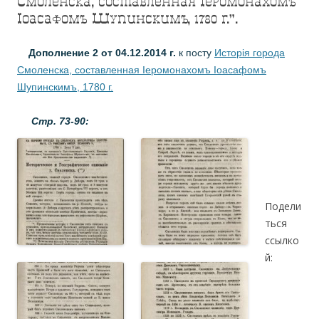
Смоленска, составленная Iеромонахомъ
Iоасафомъ Шупинскимъ, 1780 г.”.
Дополнение 2 от 04.12.2014 г.
к посту
Исторiя города
Смоленска, составленная Iеромонахомъ Iоасафомъ
Шупинскимъ, 1780 г.
Стр. 73-90:
.
Подели
ться
ссылко
й: