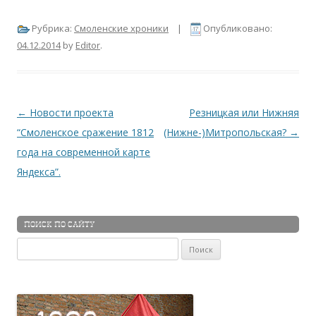
Рубрика:
Смоленские хроники
|
Опубликовано:
04.12.2014
by
Editor
.
Навигация по записям
←
Новости проекта
Резницкая или Нижняя
“Смоленское сражение 1812
(Нижне-)Митропольская?
→
года на современной карте
Яндекса”.
ПОИСК ПО САЙТУ
Найти: