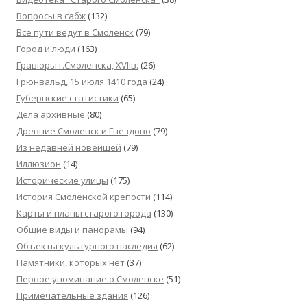
Вопросы в сабж
(132)
Все пути ведут в Смоленск
(79)
Город и люди
(163)
Гравюры г.Смоленска, XVIIв.
(26)
Грюнвальд, 15 июля 1410 года
(24)
Губернские статистики
(65)
Дела архивные
(80)
Древние Смоленск и Гнездово
(79)
Из недавней новейшей
(79)
Иллюзион
(14)
Исторические улицы
(175)
История Смоленской крепости
(114)
Карты и планы старого города
(130)
Общие виды и панорамы
(94)
Объекты культурного наследия
(62)
Памятники, которых нет
(37)
Первое упоминание о Смоленске
(51)
Примечательные здания
(126)