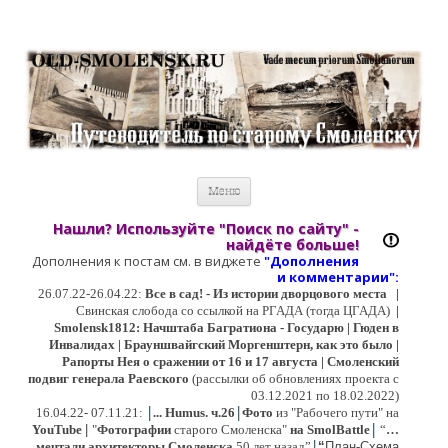
Старый Cмоленск
Историческое краеведение, старые путеводители, фотографии,
открытки, карты …
Перейти к содержимому
Меню
Нашли? Используйте "Поиск по сайту" -
найдёте больше!
Дополнения к постам см. в виджете
"Дополнения
и коммент
арии":
26.07.22-26.04.22:
Все в сад! - Из истории дворцового места
|
Свинская слобода со ссылкой на РГАДА (тогда ЦГАДА)
|
Smolensk1812: Начштаба Багратиона - Государю | Гюден в
Инвалидах | Брауншвайгский Моргенштерн, как это было |
Рапорты Нея о сражении от 16 и 17 августа | Смоленский
подвиг генерала Раевского
(рассылки об обновлениях проекта с
03.12.2021 по 18.02.2022)
|
|
16
.04.22- 07.11.21:
...
Humus. ч.26
Фото
из "Рабочего пути" на
|
YouTube
|
"
Фотографии
старого Смоленска"
на SmolBattle
“
…
|
мечтали архитекторы Смоленска
50 лет назад”
“
План-Схема