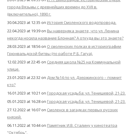
города Вязьмы с древнейших времен до XVII в.
(включительно), 1890 г.
30.04.2023 at 12:35
on
История Смоленского водопровода.
22.04.2023 at 19:39
on
Вы наверняка знаете, что ул. Ленина
некогда носила название Блонная? А откуда вы это знаете?
28.03.2023 at 18:56
on
О смоленских полках в историографии
Грюнвальдской битвы (по работе Р.Б. Гагуа).
12.02.2023 at 22:45
on
Средняя школа №25 на Коммунальной
улице.
23.01.2023 at 22:32
on
Дом №14 по ул. Дзержинского – помнит
кто?
16.01.2023 at 10:21
on
Городская усадьба: ул. Тенишевой, 21-23.
05.01.2023 at 16:28
on
Городская усадьба: ул. Тенишевой, 21-23.
27.12.2022 at 16:07
on
Смоленск в загадках первых русских
князей.
06.11.2022 at 10:44
on
Памятник И.В. Сталину у кинотеатра
“Октябрь”.