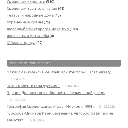
Смоленские хроники
(510)
Смоленский сurriculum vitae
(41)
Театры и народные дома
(15)
Утраченные храмы
(76)
Фотоальбомы старого Смоленска
(189)
Фотоляпы и фотожабы
(4)
Юбилеи города
(27)
ПОСЛЕДНИЕ ОБНОВЛЕНИЯ
“О каком Смоленске мечтали архитекторы 50 лет назад”.
13.04.2022
“Как Смоленск стал русским”.
05.04.2022
Здание Дворянского собрания на безымянной улице.
21.03.2022
География Смоленщины. «Траст-Имаком». 1994 г.
21.02.2022
“Соколов-Микитов Иван Сергеевич. Автобиографические
заметки”.
08.02.2022