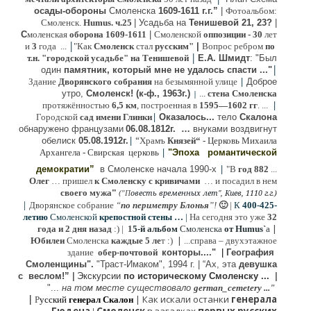
осады-обороны
Смоленска
1609-1611 г.г.”
|
Фотоальбом:
Смоленск.
Humus. ч.25
| Усадьба на
Тенишевой 21, 23?
|
С
моленская
оборона
1609-1611
|
Смоленской
оппозиции
- 30
лет
|
и
3
года ...
"Как
Смоленск
стал
русским"
|
Вопрос ребром
по
|
т.н. "городской усадьбе" на Тенишевой
Е.А. Шмидт
: "Был
|
один
памятник, который мне не удалось спасти ..."
|
Здание
Дворянского собрания
на безымянной улице
Доброе
утро,
Смоленск! (к-ф., 1963г.)
...
стена Смоленска
|
|
протяжённостью
6,5 км
, построенная в
1595—1602 гг
. ...
|
Городской
сад имени Глинки
Оказалось...
тело
Скалона
о
бнаружено французами
06.08.
1812г
.
…
внук
ами
воздвигнут
|
“
обелиск
05.08.
1912г.
Храмъ
Князей“
- Церковь Михаила
|
Архангела - Свирская церковь
"Эпоха
романтической
|
демократии”
в Смоленске
начала 1990-х
"В
год 882
...
Олег
… пришел
к Смоленску
с кривичами
…
и посадил в нем
"
своего мужа
(
овесть временных лет", Киев, 1110 г.г.)
"
П
|
Дворянское собрание
“
по периметру Блонья
”!
🙂
|
К
4
00-425-
летию
Смоленской
крепостной стены …
|
На сегодня это уже
32
|
года и 2 дня назад
:) |
1
5-й альбом
Смоленска
от Humus`
a
|
Юбилеи
Смоленска
каждые 5 ле
т :)
...
справа – двухэтажное
здание
обер-почтовой
конторы...."
|
Гeография
Cмоленщины".
"Траст-Имаком", 1994 г.
|
“Ах, эта
девушка
с веслом!”
|
Экскурсии
п
о историческому Смоленску ...
|
"...
на том месте существовало
german_cemetery ..."
|
|
Как искали останки
генерала
Р
усский
генерал Скалон