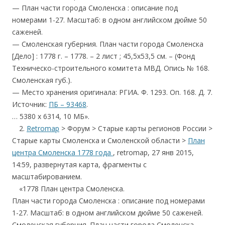
— План части города Смоленска : описание под
номерами 1-27. Масштаб: в одном английском дюйме 50
саженей.
— Смоленская губерния. План части города Смоленска
[Дело] : 1778 г. – 1778. – 2 лист ; 45,5х53,5 см. – (Фонд
Техническо-строительного комитета МВД. Опись № 168.
Смоленская губ.).
— Место хранения оригинала: РГИА. Ф. 1293. Оп. 168. Д. 7.
Источник:
ПБ – 93468
.
… 5380 x 6314, 10 МБ».
….
2.
Retromap
> Форум > Старые карты регионов России >
Старые карты Смоленска и Смоленской области >
План
центра Смоленска 1778 года
, retromap, 27 янв 2015,
14:59, развернутая карта, фрагменты с
масштабированием.
….
«1778 План центра Смоленска.
План части города Смоленска : описание под номерами
1-27. Масштаб: в одном английском дюйме 50 саженей.
Смоленская губерния. План части города Смоленска