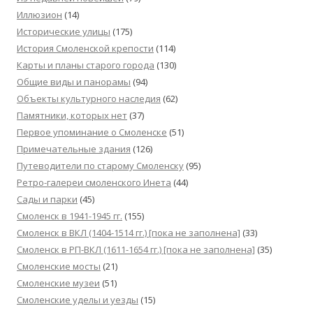
Иллюзион
(14)
Исторические улицы
(175)
История Смоленской крепости
(114)
Карты и планы старого города
(130)
Общие виды и панорамы
(94)
Объекты культурного наследия
(62)
Памятники, которых нет
(37)
Первое упоминание о Смоленске
(51)
Примечательные здания
(126)
Путеводители по старому Смоленску
(95)
Ретро-галереи смоленского Инета
(44)
Сады и парки
(45)
Смоленск в 1941-1945 гг.
(155)
Смоленск в ВКЛ (1404-1514 гг.) [пока не заполнена]
(33)
Смоленск в РП-ВКЛ (1611-1654 гг.) [пока не заполнена]
(35)
Смоленские мосты
(21)
Смоленские музеи
(51)
Смоленские уделы и уезды
(15)