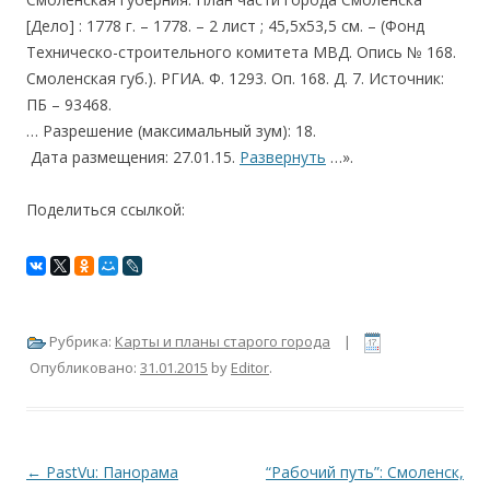
[Дело] : 1778 г. – 1778. – 2 лист ; 45,5х53,5 см. – (Фонд
Техническо-строительного комитета МВД. Опись № 168.
Смоленская губ.). РГИА. Ф. 1293. Оп. 168. Д. 7. Источник:
ПБ – 93468.
… Разрешение (максимальный зум): 18.
Дата размещения: 27.01.15.
Развернуть
…».
Поделиться ссылкой:
Рубрика:
Карты и планы старого города
|
Опубликовано:
31.01.2015
by
Editor
.
Навигация по записям
←
PastVu: Панорама
“Рабочий путь”: Смоленск,