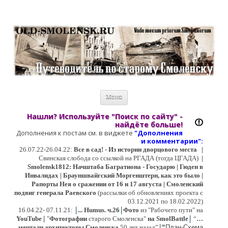
Старый Cмоленск
Историческое краеведение, старые путеводители, фотографии,
открытки, карты …
Перейти к содержимому
Меню
Нашли? Используйте "Поиск по сайту" -
найдёте больше!
Дополнения к постам см. в виджете
"Дополнения
и коммент
арии":
26.07.22-26.04.22:
Все в сад! - Из истории дворцового места
|
Свинская слобода со ссылкой на РГАДА (тогда ЦГАДА)
|
Smolensk1812: Начштаба Багратиона - Государю | Гюден в
Инвалидах | Брауншвайгский Моргенштерн, как это было |
Рапорты Нея о сражении от 16 и 17 августа | Смоленский
подвиг генерала Раевского
(рассылки об обновлениях проекта с
03.12.2021 по 18.02.2022)
|
|
16
.04.22- 07.11.21:
...
Humus. ч.26
Фото
из "Рабочего пути" на
|
YouTube
|
"
Фотографии
старого Смоленска"
на SmolBattle
“
…
|
мечтали архитекторы Смоленска
50 лет назад”
“
План-Схема