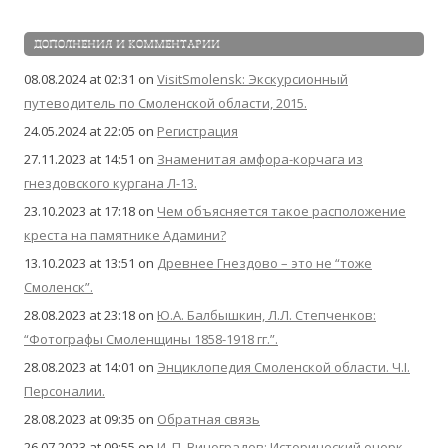
ДОПОЛНЕНИЯ И КОММЕНТАРИИ
08.08.2024 at 02:31
on
VisitSmolensk: Экскурсионный
путеводитель по Смоленской области, 2015.
24.05.2024 at 22:05
on
Регистрация
27.11.2023 at 14:51
on
Знаменитая амфора-корчага из
гнездовского кургана Л-13.
23.10.2023 at 17:18
on
Чем объясняется такое расположение
креста на памятнике Адамини?
13.10.2023 at 13:51
on
Древнее Гнездово – это не “тоже
Смоленск”.
28.08.2023 at 23:18
on
Ю.А. Балбышкин, Л.Л. Степченков:
“Фотографы Смоленщины 1858-1918 гг.”.
28.08.2023 at 14:01
on
Энциклопедия Смоленской области. Ч.I.
Персоналии.
28.08.2023 at 09:35
on
Обратная связь
26.07.2023 at 09:55
on
И. П. Виноградов: Исторический очерк