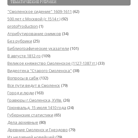
ТЕМАТИЧЕСКИЕ РУБРИКИ
"Смоленское сидение" 1609-1611
(62)
500 лет с Москвой (c 1514 г.)
(92)
protoProduction
(1)
Атрибутирование снимков
(34)
Без рубрики
(25)
Библиографические указатели
(101)
В августе 1812-го
(109)
Великое княжество Смоленское (1127-1387 гг.)
(33)
Видеотека "Cтарого Смоленска"
(38)
Вопросы в сабж
(132)
Все пути ведут в Смоленск
(79)
Город и люди
(163)
Гравюры г.Смоленска, XVIIв.
(26)
Грюнвальд, 15 июля 1410 года
(24)
Губернские статистики
(65)
Дела архивные
(80)
Древние Смоленск и Гнездово
(79)
Из недавней новейшей
(79)