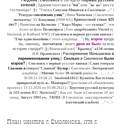
Гюдена
Смоленск
в загадках
первых русских
|
князей
Здание почтамта
"на"
или
"
месте
|
не на"
гостиницы?
:)
|
"Учился
Соколов-Микитов в Смоленске …"
|
"
Рекорды
смоленских улиц"
|
Нина
Ч
аевская
|
Смоленские
почтамты
|
Ул.
Бакунина
(1960-65)
|
Крепостной стене 425
лет?
|
Памятник
на Колхозке
|
"Карл Маркс
- это
голова!"
, тем
более на фоне
Политпроса
|
Foto
ausgebranntes Viertel
in
Smolensk in Rußland WW2
|
Смоленск и первые русские князья
|
"
Е
ще од
и
н покойник
с этого кладбища ..."
| Ну,
мэров
вроде
бы, наконец,
посчитали
- всего
двое их был
о
за всю
историю города!!!
:)
|
Вяземский клуб
"Краевед" к150-летию
И.И.
Орловского
|
Распоряжение Меньшагина
о
переименовании улиц
|
Сколько
в Смоленске
было
мэров?
|
Смоленск
и
первые
русские
князья
|
Слава генерала
Скалона
и
генерал "Славный"
Булар
| С
моленское
Лютерaнское
кладбище |
Митинг
более
30-летней
давности ...
| ...
<...>
30.09.21-19.08.21:
Smolensk1812: Куантен, Кастеллан,
прикрытый путь и... Маневры!!!
(рассылки об обновлениях
проекта с 13.11.2020 по 05.08.2021) | "
Б
ерегиня русской культуры
(к
103-летию Н.С. Чаевской
)
"
|
Как это было в Смоленске 30 лет
назад.
Август 1991-го, ГКЧП
|
В Смоленске
оккупированном
”
.
(хагенский альбом)
. …”
<...>
План центра г. Смоленска, 1778 г.