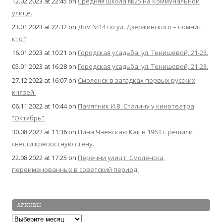
12.02.2023 at 22:45
on
Средняя школа №25 на Коммунальной
улице.
23.01.2023 at 22:32
on
Дом №14 по ул. Дзержинского – помнит
кто?
16.01.2023 at 10:21
on
Городская усадьба: ул. Тенишевой, 21-23.
05.01.2023 at 16:28
on
Городская усадьба: ул. Тенишевой, 21-23.
27.12.2022 at 16:07
on
Смоленск в загадках первых русских
князей.
06.11.2022 at 10:44
on
Памятник И.В. Сталину у кинотеатра
“Октябрь”.
30.08.2022 at 11:36
on
Нина Чаевская: Как в 1963 г. решили
снести крепостную стену.
22.08.2022 at 17:25
on
Перечни улиц г. Смоленска,
переименованных в советский период.
АРХИВЫ
Архивы