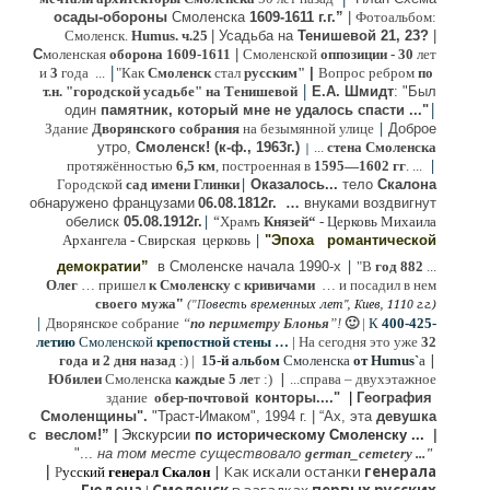
осады-обороны
Смоленска
1609-1611 г.г.”
|
Фотоальбом:
Смоленск.
Humus. ч.25
| Усадьба на
Тенишевой 21, 23?
|
С
моленская
оборона
1609-1611
|
Смоленской
оппозиции
- 30
лет
|
и
3
года ...
"Как
Смоленск
стал
русским"
|
Вопрос ребром
по
|
т.н. "городской усадьбе" на Тенишевой
Е.А. Шмидт
: "Был
|
один
памятник, который мне не удалось спасти ..."
|
Здание
Дворянского собрания
на безымянной улице
Доброе
утро,
Смоленск! (к-ф., 1963г.)
...
стена Смоленска
|
|
протяжённостью
6,5 км
, построенная в
1595—1602 гг
. ...
|
Городской
сад имени Глинки
Оказалось...
тело
Скалона
о
бнаружено французами
06.08.
1812г
.
…
внук
ами
воздвигнут
|
“
обелиск
05.08.
1912г.
Храмъ
Князей“
- Церковь Михаила
|
Архангела - Свирская церковь
"Эпоха
романтической
|
демократии”
в Смоленске
начала 1990-х
"В
год 882
...
Олег
… пришел
к Смоленску
с кривичами
…
и посадил в нем
"
своего мужа
(
овесть временных лет", Киев, 1110 г.г.)
"
П
|
Дворянское собрание
“
по периметру Блонья
”!
🙂
|
К
4
00-425-
летию
Смоленской
крепостной стены …
|
На сегодня это уже
32
|
года и 2 дня назад
:) |
1
5-й альбом
Смоленска
от Humus`
a
|
Юбилеи
Смоленска
каждые 5 ле
т :)
...
справа – двухэтажное
здание
обер-почтовой
конторы...."
|
Гeография
Cмоленщины".
"Траст-Имаком", 1994 г.
|
“Ах, эта
девушка
с веслом!”
|
Экскурсии
п
о историческому Смоленску ...
|
"...
на том месте существовало
german_cemetery ..."
|
|
Как искали останки
генерала
Р
усский
генерал Скалон