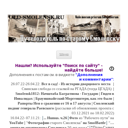
Старый Cмоленск
Историческое краеведение, старые путеводители, фотографии,
открытки, карты …
Перейти к содержимому
Меню
Нашли? Используйте "Поиск по сайту" -
найдёте больше!
Дополнения к постам см. в виджете
"Дополнения
и коммент
арии":
26.07.22-26.04.22:
Все в сад! - Из истории дворцового места
|
Свинская слобода со ссылкой на РГАДА (тогда ЦГАДА)
|
Smolensk1812: Начштаба Багратиона - Государю | Гюден в
Инвалидах | Брауншвайгский Моргенштерн, как это было |
Рапорты Нея о сражении от 16 и 17 августа | Смоленский
подвиг генерала Раевского
(рассылки об обновлениях проекта с
03.12.2021 по 18.02.2022)
|
|
16
.04.22- 07.11.21:
...
Humus. ч.26
Фото
из "Рабочего пути" на
|
YouTube
|
"
Фотографии
старого Смоленска"
на SmolBattle
“
…
|
мечтали архитекторы Смоленска
50 лет назад”
“
План-Схема