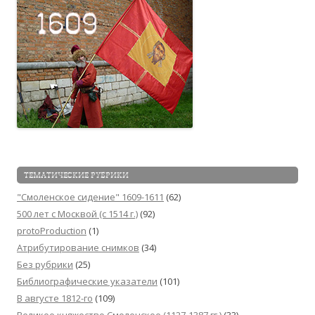
ТЕМАТИЧЕСКИЕ РУБРИКИ
"Смоленское сидение" 1609-1611
(62)
500 лет с Москвой (c 1514 г.)
(92)
protoProduction
(1)
Атрибутирование снимков
(34)
Без рубрики
(25)
Библиографические указатели
(101)
В августе 1812-го
(109)
Великое княжество Смоленское (1127-1387 гг.)
(33)