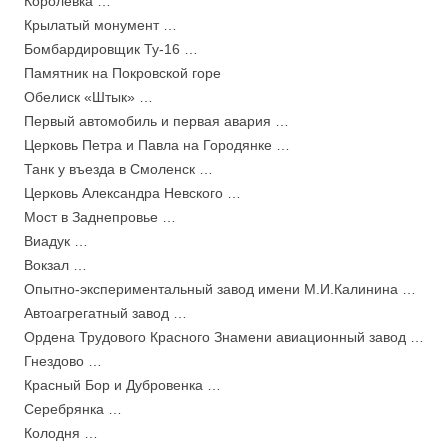
Королевка …
Крылатый монумент …
Бомбардировщик Ту-16 …
Памятник на Покровской горе
Обелиск «Штык» …
Первый автомобиль и первая авария …
Церковь Петра и Павла на Городянке …
Танк у въезда в Смоленск …
Церковь Александра Невского …
Мост в Заднепровье …
Виадук …
Вокзал …
Опытно-экспериментальный завод имени М.И.Калинина …
Автоагрегатный завод …
Ордена Трудового Красного Знамени авиационный завод …
Гнездово …
Красный Бор и Дубровенка …
Серебрянка …
Колодня …