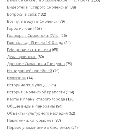
Видеотека "Cтарого Смоленска"
(38)
Вопросы в сабж
(132)
Все пути ведут в Смоленск
(79)
Город и люди
(163)
Гравюры г.Смоленска, XVIIв.
(26)
Грюнвальд, 15 июля 1410 года
(24)
Губернские статистики
(65)
Дела архивные
(80)
Древние Смоленск и Гнездово
(79)
Из недавней новейшей
(79)
Иллюзион
(14)
Исторические улицы
(175)
История Смоленской крепости
(114)
Карты и планы старого города
(130)
Общие виды и панорамы
(94)
Объекты культурного наследия
(62)
Памятники, которых нет
(37)
Первое упоминание о Смоленске
(51)