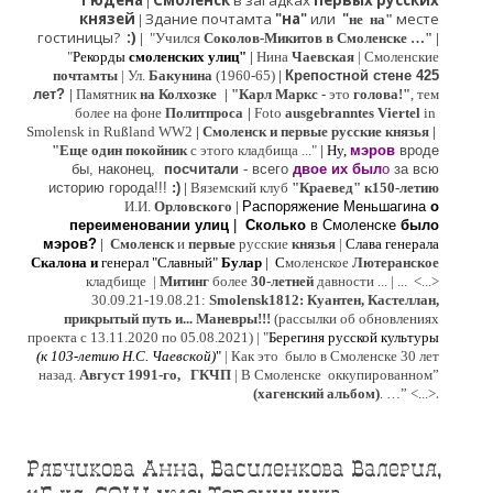
Гюдена
Смоленск
в загадках
первых русских
|
князей
Здание почтамта
"на"
или
"
месте
|
не на"
гостиницы?
:)
|
"Учился
Соколов-Микитов в Смоленске …"
|
"
Рекорды
смоленских улиц"
|
Нина
Ч
аевская
|
Смоленские
почтамты
|
Ул.
Бакунина
(1960-65)
|
Крепостной стене 425
лет?
|
Памятник
на Колхозке
|
"Карл Маркс
- это
голова!"
, тем
более на фоне
Политпроса
|
Foto
ausgebranntes Viertel
in
Smolensk in Rußland WW2
|
Смоленск и первые русские князья
|
"
Е
ще од
и
н покойник
с этого кладбища ..."
| Ну,
мэров
вроде
бы, наконец,
посчитали
- всего
двое их был
о
за всю
историю города!!!
:)
|
Вяземский клуб
"Краевед" к150-летию
И.И.
Орловского
|
Распоряжение Меньшагина
о
переименовании улиц
|
Сколько
в Смоленске
было
мэров?
|
Смоленск
и
первые
русские
князья
|
Слава генерала
Скалона
и
генерал "Славный"
Булар
| С
моленское
Лютерaнское
кладбище |
Митинг
более
30-летней
давности ...
| ...
<...>
30.09.21-19.08.21:
Smolensk1812: Куантен, Кастеллан,
прикрытый путь и... Маневры!!!
(рассылки об обновлениях
проекта с 13.11.2020 по 05.08.2021) | "
Б
ерегиня русской культуры
(к
103-летию Н.С. Чаевской
)
"
|
Как это было в Смоленске 30 лет
назад.
Август 1991-го, ГКЧП
|
В Смоленске
оккупированном
”
.
(хагенский альбом)
. …”
<...>
Рябчикова Анна, Василенкова Валерия,