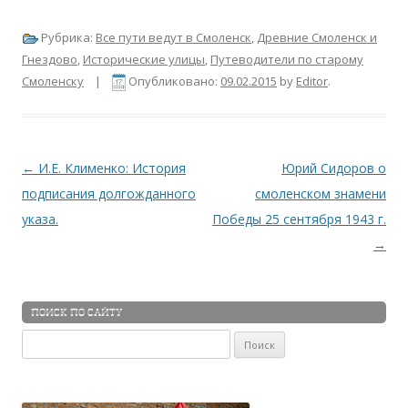
Рубрика:
Все пути ведут в Смоленск
,
Древние Смоленск и
Гнездово
,
Исторические улицы
,
Путеводители по старому
Смоленску
|
Опубликовано:
09.02.2015
by
Editor
.
Навигация по записям
←
И.Е. Клименко: История
Юрий Сидоров о
подписания долгожданного
смоленском знамени
указа.
Победы 25 сентября 1943 г.
→
ПОИСК ПО САЙТУ
Найти: