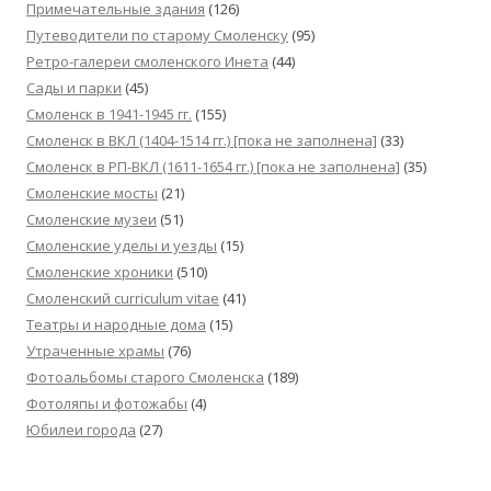
Примечательные здания
(126)
Путеводители по старому Смоленску
(95)
Ретро-галереи смоленского Инета
(44)
Сады и парки
(45)
Смоленск в 1941-1945 гг.
(155)
Смоленск в ВКЛ (1404-1514 гг.) [пока не заполнена]
(33)
Смоленск в РП-ВКЛ (1611-1654 гг.) [пока не заполнена]
(35)
Смоленские мосты
(21)
Смоленские музеи
(51)
Смоленские уделы и уезды
(15)
Смоленские хроники
(510)
Смоленский сurriculum vitae
(41)
Театры и народные дома
(15)
Утраченные храмы
(76)
Фотоальбомы старого Смоленска
(189)
Фотоляпы и фотожабы
(4)
Юбилеи города
(27)