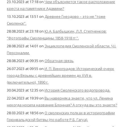
23.10.2023 at 17:18
on
Чем объясняется такое расположение
креста на памятнике Адамини?
13.10.2023 at 13:51
on
Древнее Гнездово – это не “тоже
Смоленск”.
28.08.2023 at 23:18
on
Ю.А. Балбышкин, Л.Л. Степченков:
“Фотографы Смоленщины 1858-1918 гг.”.
28.08.2023 at 14:01
on
Энциклопедия Смоленской области. Ч.I.
Персоналии.
28.08.2023 at 09:35
on
Обратная связь
26.07.2023 at 09:55
on
И. П. Виноградов: Исторический очерк
города Вязьмы с древнейших времен до XVII в.
(включительно), 1890 г.
30.04.2023 at 12:35
on
История Смоленского водопровода.
22.04.2023 at 19:39
on
Вы наверняка знаете, что ул. Ленина
некогда носила название Блонная? А откуда вы это знаете?
28.03.2023 at 18:56
on
О смоленских полках в историографии
Грюнвальдской битвы (по работе Р.Б. Гагуа).