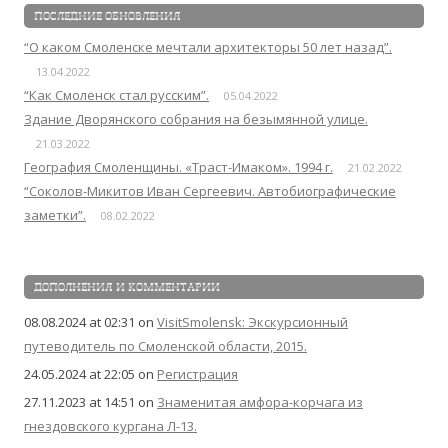
ПОСЛЕДНИЕ ОБНОВЛЕНИЯ
“О каком Смоленске мечтали архитекторы 50 лет назад”.
13.04.2022
“Как Смоленск стал русским”.
05.04.2022
Здание Дворянского собрания на безымянной улице.
21.03.2022
География Смоленщины. «Траст-Имаком». 1994 г.
21.02.2022
“Соколов-Микитов Иван Сергеевич. Автобиографические
заметки”.
08.02.2022
ДОПОЛНЕНИЯ И КОММЕНТАРИИ
08.08.2024 at 02:31
on
VisitSmolensk: Экскурсионный
путеводитель по Смоленской области, 2015.
24.05.2024 at 22:05
on
Регистрация
27.11.2023 at 14:51
on
Знаменитая амфора-корчага из
гнездовского кургана Л-13.