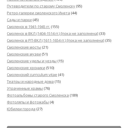
Путеводители по старому Смоленску
(95)
Ретро-галереи смоленского Инета
(44)
Сады и парки
(45)
Смоленск в 1941-1945 гг.
(155)
Смоленск в ВКЛ (1404-1514 гг.) [пока не заполнена]
(33)
Смоленск в РП-ВКЛ (1611-1654 гг.) [пока не заполнена]
(35)
Смоленские мосты
(21)
Смоленские музеи
(51)
Смоленские уделы и уезды
(15)
Смоленские хроники
(510)
Смоленский сurriculum vitae
(41)
Театры и народные дома
(15)
Утраченные храмы
(76)
Фотоальбомы старого Смоленска
(189)
Фотоляпы и фотожабы
(4)
Юбилеи города
(27)