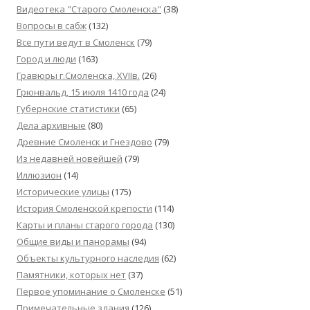
Видеотека "Cтарого Смоленска"
(38)
Вопросы в сабж
(132)
Все пути ведут в Смоленск
(79)
Город и люди
(163)
Гравюры г.Смоленска, XVIIв.
(26)
Грюнвальд, 15 июля 1410 года
(24)
Губернские статистики
(65)
Дела архивные
(80)
Древние Смоленск и Гнездово
(79)
Из недавней новейшей
(79)
Иллюзион
(14)
Исторические улицы
(175)
История Смоленской крепости
(114)
Карты и планы старого города
(130)
Общие виды и панорамы
(94)
Объекты культурного наследия
(62)
Памятники, которых нет
(37)
Первое упоминание о Смоленске
(51)
Примечательные здания
(126)