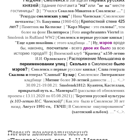
Гюдена
Смоленск
в загадках
первых русских
|
князей
Здание почтамта
"на"
или
"
месте
|
не на"
гостиницы?
:)
|
"Учился
Соколов-Микитов в Смоленске …"
|
"
Рекорды
смоленских улиц"
|
Нина
Ч
аевская
|
Смоленские
почтамты
|
Ул.
Бакунина
(1960-65)
|
Крепостной стене 425
лет?
|
Памятник
на Колхозке
|
"Карл Маркс
- это
голова!"
, тем
более на фоне
Политпроса
|
Foto
ausgebranntes Viertel
in
Smolensk in Rußland WW2
|
Смоленск и первые русские князья
|
"
Е
ще од
и
н покойник
с этого кладбища ..."
| Ну,
мэров
вроде
бы, наконец,
посчитали
- всего
двое их был
о
за всю
историю города!!!
:)
|
Вяземский клуб
"Краевед" к150-летию
И.И.
Орловского
|
Распоряжение Меньшагина
о
переименовании улиц
|
Сколько
в Смоленске
было
мэров?
|
Смоленск
и
первые
русские
князья
|
Слава генерала
Скалона
и
генерал "Славный"
Булар
| С
моленское
Лютерaнское
кладбище |
Митинг
более
30-летней
давности ...
| ...
<...>
30.09.21-19.08.21:
Smolensk1812: Куантен, Кастеллан,
прикрытый путь и... Маневры!!!
(рассылки об обновлениях
проекта с 13.11.2020 по 05.08.2021) | "
Б
ерегиня русской культуры
(к
103-летию Н.С. Чаевской
)
"
|
Как это было в Смоленске 30 лет
назад.
Август 1991-го, ГКЧП
|
В Смоленске
оккупированном
”
.
(хагенский альбом)
. …”
<...>
Первый демократический