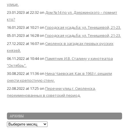
улице.
23.01.2023 at 22:32
on
Дом №14 по ул. Дзержинского – помнит
кто?
16.01.2023 at 10:21
on
Городская усадьба: ул. Тенишевой, 21-23.
05.01.2023 at 16:28
on
Городская усадьба: ул. Тенишевой, 21-23.
27.12.2022 at 16:07
on
Смоленск в загадках первых русских
князей.
06.11.2022 at 10:44
on
Памятник И.В. Сталину у кинотеатра
“Октябрь”.
30.08.2022 at 11:36
on
Нина Чаевская: Как в 1963 г. решили
снести крепостную стену.
22.08.2022 at 17:25
on
Перечни улиц г. Смоленска,
переименованных в советский период.
АРХИВЫ
Архивы