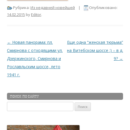
Рубрика:
Из недавней новейшей
|
Опубликовано:
14.02.2015
by
Editor
.
Навигация по записям
←
Новая панорама: пл.
Еще одна “женская тюрьма”
Смирнова с отходящими ул.
на Витебском шоссе :) – в д.
Дзержинского, Смирнова и
9?
→
Рославльским шоссе, лето
1941 г.
ПОИСК ПО САЙТУ
Найти: