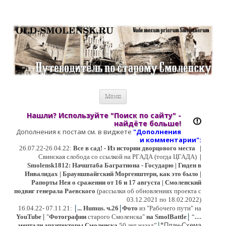
Старый Cмоленск
Историческое краеведение, старые путеводители, фотографии,
открытки, карты …
Перейти к содержимому
Меню
Нашли? Используйте "Поиск по сайту" -
найдёте больше!
Дополнения к постам см. в виджете
"Дополнения
и коммент
арии":
26.07.22-26.04.22:
Все в сад! - Из истории дворцового места
|
Свинская слобода со ссылкой на РГАДА (тогда ЦГАДА)
|
Smolensk1812: Начштаба Багратиона - Государю | Гюден в
Инвалидах | Брауншвайгский Моргенштерн, как это было |
Рапорты Нея о сражении от 16 и 17 августа | Смоленский
подвиг генерала Раевского
(рассылки об обновлениях проекта с
03.12.2021 по 18.02.2022)
|
|
16
.04.22- 07.11.21:
...
Humus. ч.26
Фото
из "Рабочего пути" на
|
YouTube
|
"
Фотографии
старого Смоленска"
на SmolBattle
“
…
|
мечтали архитекторы Смоленска
50 лет назад”
“
План-Схема