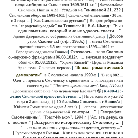
осады-обороны
Смоленска
1609-1611 г.г.”
|
Фотоальбом:
Смоленск.
Humus. ч.25
| Усадьба на
Тенишевой 21, 23?
|
С
моленская
оборона
1609-1611
|
Смоленской
оппозиции
- 30
лет
|
и
3
года ...
"Как
Смоленск
стал
русским"
|
Вопрос ребром
по
|
т.н. "городской усадьбе" на Тенишевой
Е.А. Шмидт
: "Был
|
один
памятник, который мне не удалось спасти ..."
|
Здание
Дворянского собрания
на безымянной улице
Доброе
утро,
Смоленск! (к-ф., 1963г.)
...
стена Смоленска
|
|
протяжённостью
6,5 км
, построенная в
1595—1602 гг
. ...
|
Городской
сад имени Глинки
Оказалось...
тело
Скалона
о
бнаружено французами
06.08.
1812г
.
…
внук
ами
воздвигнут
|
“
обелиск
05.08.
1912г.
Храмъ
Князей“
- Церковь Михаила
|
Архангела - Свирская церковь
"Эпоха
романтической
|
демократии”
в Смоленске
начала 1990-х
"В
год 882
...
Олег
… пришел
к Смоленску
с кривичами
…
и посадил в нем
"
своего мужа
(
овесть временных лет", Киев, 1110 г.г.)
"
П
|
Дворянское собрание
“
по периметру Блонья
”!
🙂
|
К
4
00-425-
летию
Смоленской
крепостной стены …
|
На сегодня это уже
32
|
года и 2 дня назад
:) |
1
5-й альбом
Смоленска
от Humus`
a
|
Юбилеи
Смоленска
каждые 5 ле
т :)
...
справа – двухэтажное
здание
обер-почтовой
конторы...."
|
Гeография
Cмоленщины".
"Траст-Имаком", 1994 г.
|
“Ах, эта
девушка
с веслом!”
|
Экскурсии
п
о историческому Смоленску ...
|
"...
на том месте существовало
german_cemetery ..."
|
|
Как искали останки
генерала
Р
усский
генерал Скалон