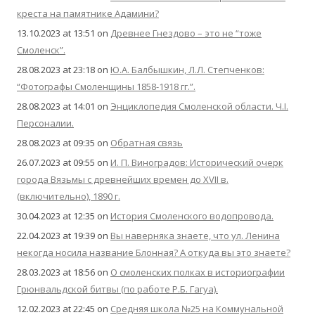
креста на памятнике Адамини?
13.10.2023 at 13:51
on
Древнее Гнездово – это не “тоже
Смоленск”.
28.08.2023 at 23:18
on
Ю.А. Балбышкин, Л.Л. Степченков:
“Фотографы Смоленщины 1858-1918 гг.”.
28.08.2023 at 14:01
on
Энциклопедия Смоленской области. Ч.I.
Персоналии.
28.08.2023 at 09:35
on
Обратная связь
26.07.2023 at 09:55
on
И. П. Виноградов: Исторический очерк
города Вязьмы с древнейших времен до XVII в.
(включительно), 1890 г.
30.04.2023 at 12:35
on
История Смоленского водопровода.
22.04.2023 at 19:39
on
Вы наверняка знаете, что ул. Ленина
некогда носила название Блонная? А откуда вы это знаете?
28.03.2023 at 18:56
on
О смоленских полках в историографии
Грюнвальдской битвы (по работе Р.Б. Гагуа).
12.02.2023 at 22:45
on
Средняя школа №25 на Коммунальной