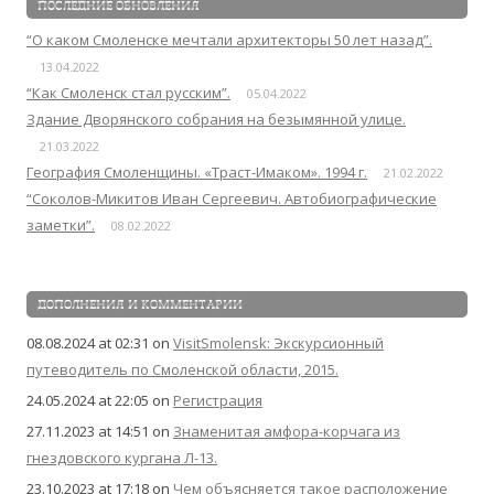
ПОСЛЕДНИЕ ОБНОВЛЕНИЯ
“О каком Смоленске мечтали архитекторы 50 лет назад”.
13.04.2022
“Как Смоленск стал русским”.
05.04.2022
Здание Дворянского собрания на безымянной улице.
21.03.2022
География Смоленщины. «Траст-Имаком». 1994 г.
21.02.2022
“Соколов-Микитов Иван Сергеевич. Автобиографические
заметки”.
08.02.2022
ДОПОЛНЕНИЯ И КОММЕНТАРИИ
08.08.2024 at 02:31
on
VisitSmolensk: Экскурсионный
путеводитель по Смоленской области, 2015.
24.05.2024 at 22:05
on
Регистрация
27.11.2023 at 14:51
on
Знаменитая амфора-корчага из
гнездовского кургана Л-13.
23.10.2023 at 17:18
on
Чем объясняется такое расположение