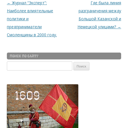
Навигация по записям
←
Журнал “Эксперт”:
Где была линия
Наиболее влиятельные
разграничения между
политики и
Большой Казанской и
предприниматели
Немецкой улицами?
→
Смоленщины в 2000 году.
ПОИСК ПО САЙТУ
Найти: