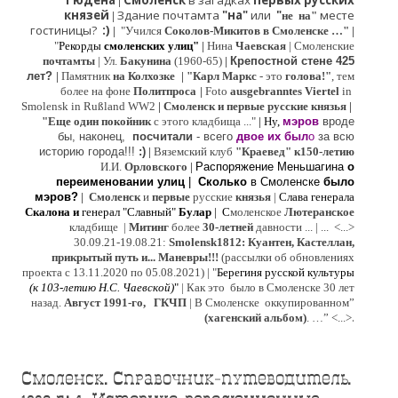
Гюдена
Смоленск
в загадках
первых русских
|
князей
Здание почтамта
"на"
или
"
месте
|
не на"
гостиницы?
:)
|
"Учился
Соколов-Микитов в Смоленске …"
|
"
Рекорды
смоленских улиц"
|
Нина
Ч
аевская
|
Смоленские
почтамты
|
Ул.
Бакунина
(1960-65)
|
Крепостной стене 425
лет?
|
Памятник
на Колхозке
|
"Карл Маркс
- это
голова!"
, тем
более на фоне
Политпроса
|
Foto
ausgebranntes Viertel
in
Smolensk in Rußland WW2
|
Смоленск и первые русские князья
|
"
Е
ще од
и
н покойник
с этого кладбища ..."
| Ну,
мэров
вроде
бы, наконец,
посчитали
- всего
двое их был
о
за всю
историю города!!!
:)
|
Вяземский клуб
"Краевед" к150-летию
И.И.
Орловского
|
Распоряжение Меньшагина
о
переименовании улиц
|
Сколько
в Смоленске
было
мэров?
|
Смоленск
и
первые
русские
князья
|
Слава генерала
Скалона
и
генерал "Славный"
Булар
| С
моленское
Лютерaнское
кладбище |
Митинг
более
30-летней
давности ...
| ...
<...>
30.09.21-19.08.21:
Smolensk1812: Куантен, Кастеллан,
прикрытый путь и... Маневры!!!
(рассылки об обновлениях
проекта с 13.11.2020 по 05.08.2021) | "
Б
ерегиня русской культуры
(к
103-летию Н.С. Чаевской
)
"
|
Как это было в Смоленске 30 лет
назад.
Август 1991-го, ГКЧП
|
В Смоленске
оккупированном
”
.
(хагенский альбом)
. …”
<...>
Смоленск. Справочник-путеводитель.