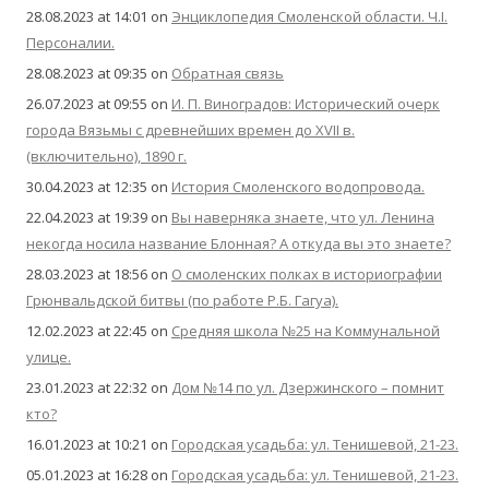
28.08.2023 at 14:01
on
Энциклопедия Смоленской области. Ч.I.
Персоналии.
28.08.2023 at 09:35
on
Обратная связь
26.07.2023 at 09:55
on
И. П. Виноградов: Исторический очерк
города Вязьмы с древнейших времен до XVII в.
(включительно), 1890 г.
30.04.2023 at 12:35
on
История Смоленского водопровода.
22.04.2023 at 19:39
on
Вы наверняка знаете, что ул. Ленина
некогда носила название Блонная? А откуда вы это знаете?
28.03.2023 at 18:56
on
О смоленских полках в историографии
Грюнвальдской битвы (по работе Р.Б. Гагуа).
12.02.2023 at 22:45
on
Средняя школа №25 на Коммунальной
улице.
23.01.2023 at 22:32
on
Дом №14 по ул. Дзержинского – помнит
кто?
16.01.2023 at 10:21
on
Городская усадьба: ул. Тенишевой, 21-23.
05.01.2023 at 16:28
on
Городская усадьба: ул. Тенишевой, 21-23.