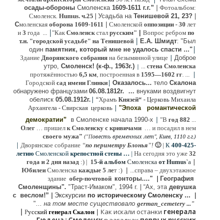
осады-обороны
Смоленска
1609-1611 г.г.”
|
Фотоальбом:
Смоленск.
Humus. ч.25
| Усадьба на
Тенишевой 21, 23?
|
С
моленская
оборона
1609-1611
|
Смоленской
оппозиции
- 30
лет
|
и
3
года ...
"Как
Смоленск
стал
русским"
|
Вопрос ребром
по
|
т.н. "городской усадьбе" на Тенишевой
Е.А. Шмидт
: "Был
|
один
памятник, который мне не удалось спасти ..."
|
Здание
Дворянского собрания
на безымянной улице
Доброе
утро,
Смоленск! (к-ф., 1963г.)
...
стена Смоленска
|
|
протяжённостью
6,5 км
, построенная в
1595—1602 гг
. ...
|
Городской
сад имени Глинки
Оказалось...
тело
Скалона
о
бнаружено французами
06.08.
1812г
.
…
внук
ами
воздвигнут
|
“
обелиск
05.08.
1912г.
Храмъ
Князей“
- Церковь Михаила
|
Архангела - Свирская церковь
"Эпоха
романтической
|
демократии”
в Смоленске
начала 1990-х
"В
год 882
...
Олег
… пришел
к Смоленску
с кривичами
…
и посадил в нем
"
своего мужа
(
овесть временных лет", Киев, 1110 г.г.)
"
П
|
Дворянское собрание
“
по периметру Блонья
”!
🙂
|
К
4
00-425-
летию
Смоленской
крепостной стены …
|
На сегодня это уже
32
|
года и 2 дня назад
:) |
1
5-й альбом
Смоленска
от Humus`
a
|
Юбилеи
Смоленска
каждые 5 ле
т :)
...
справа – двухэтажное
здание
обер-почтовой
конторы...."
|
Гeография
Cмоленщины".
"Траст-Имаком", 1994 г.
|
“Ах, эта
девушка
с веслом!”
|
Экскурсии
п
о историческому Смоленску ...
|
"...
на том месте существовало
german_cemetery ..."
|
|
Как искали останки
генерала
Р
усский
генерал Скалон