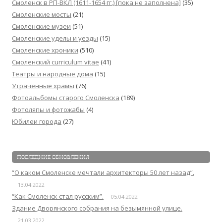
Смоленск в РП-ВКЛ (1611-1654 гг.) [пока не заполнена]
(35)
Смоленские мосты
(21)
Смоленские музеи
(51)
Смоленские уделы и уезды
(15)
Смоленские хроники
(510)
Смоленский сurriculum vitae
(41)
Театры и народные дома
(15)
Утраченные храмы
(76)
Фотоальбомы старого Смоленска
(189)
Фотоляпы и фотожабы
(4)
Юбилеи города
(27)
ПОСЛЕДНИЕ ОБНОВЛЕНИЯ
“О каком Смоленске мечтали архитекторы 50 лет назад”.
13.04.2022
“Как Смоленск стал русским”.
05.04.2022
Здание Дворянского собрания на безымянной улице.
21.03.2022