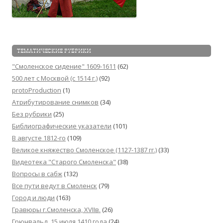
ТЕМАТИЧЕСКИЕ РУБРИКИ
"Смоленское сидение" 1609-1611
(62)
500 лет с Москвой (c 1514 г.)
(92)
protoProduction
(1)
Атрибутирование снимков
(34)
Без рубрики
(25)
Библиографические указатели
(101)
В августе 1812-го
(109)
Великое княжество Смоленское (1127-1387 гг.)
(33)
Видеотека "Cтарого Смоленска"
(38)
Вопросы в сабж
(132)
Все пути ведут в Смоленск
(79)
Город и люди
(163)
Гравюры г.Смоленска, XVIIв.
(26)
Грюнвальд, 15 июля 1410 года
(24)