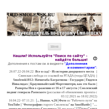
Старый Cмоленск
Историческое краеведение, старые путеводители, фотографии,
открытки, карты …
Перейти к содержимому
Меню
Нашли? Используйте "Поиск по сайту" -
найдёте больше!
Дополнения к постам см. в виджете
"Дополнения
и коммент
арии":
26.07.22-26.04.22:
Все в сад! - Из истории дворцового места
|
Свинская слобода со ссылкой на РГАДА (тогда ЦГАДА)
|
Smolensk1812: Начштаба Багратиона - Государю | Гюден в
Инвалидах | Брауншвайгский Моргенштерн, как это было |
Рапорты Нея о сражении от 16 и 17 августа | Смоленский
подвиг генерала Раевского
(рассылки об обновлениях проекта с
03.12.2021 по 18.02.2022)
|
|
16
.04.22- 07.11.21:
...
Humus. ч.26
Фото
из "Рабочего пути" на
|
YouTube
|
"
Фотографии
старого Смоленска"
на SmolBattle
“
…
|
мечтали архитекторы Смоленска
50 лет назад”
“
План-Схема