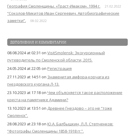
География Смоленщины. «Траст-Имаком». 1994 г.
21.02.2022
“Соколов-Микитов Иван Сергеевич. Автобиографические
заметки”.
08.02.2022
ДОПОЛНЕНИЯ И КОММЕНТАРИИ
08.08.2024 at 02:31
on
VisitSmolensk: Экскурсионный
путеводитель по Смоленской области, 2015.
24.05.2024 at 22:05
on
Регистрация
27.11.2023 at 14:51
on
Знаменитая амфора-корчага из
гнездовского кургана Л-13.
23.10.2023 at 17:18
on
Чем объясняется такое расположение
креста на памятнике Адамини?
13.10.2023 at 13:51
on
Древнее Гнездово – это не “тоже
Смоленск”.
28.08.2023 at 23:18
on
Ю.А. Балбышкин, Л.Л. Степченков:
“Фотографы Смоленщины 1858-1918 гг.”.