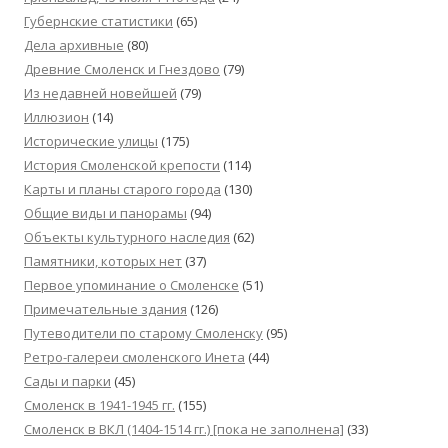
Губернские статистики
(65)
Дела архивные
(80)
Древние Смоленск и Гнездово
(79)
Из недавней новейшей
(79)
Иллюзион
(14)
Исторические улицы
(175)
История Смоленской крепости
(114)
Карты и планы старого города
(130)
Общие виды и панорамы
(94)
Объекты культурного наследия
(62)
Памятники, которых нет
(37)
Первое упоминание о Смоленске
(51)
Примечательные здания
(126)
Путеводители по старому Смоленску
(95)
Ретро-галереи смоленского Инета
(44)
Сады и парки
(45)
Смоленск в 1941-1945 гг.
(155)
Смоленск в ВКЛ (1404-1514 гг.) [пока не заполнена]
(33)