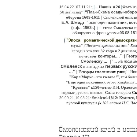
|
|
16
.04.22- 07.11.21:
...
Humus. ч.26
Фото
из
|
50 лет назад”
“
План-Схема
осады-обор
оборона
1609-1611
|
Смоленской
оппоз
Е.А. Шмидт
: "Был один
памятник, кото
(к-ф., 1963г.)
...
стена Смоленска
п
|
о
бнаружено французами
06.08.
181
|
"Эпоха
романтической демократ
"
мужа
(
овесть временных лет", Киев,
"
П
сегодня это уже
32 года и 2 дня наза
почтовой
конторы...."
|
Гeог
Смоленску ...
|
"...
на том м
Смоленск
в загадках
первых русски
…"
|
"
Рекорды
смоленских улиц"
|
Ни
"Карл Маркс
- это
голова!"
, тем боле
"
Е
ще од
и
н покойник
с этого кладбища ..
"Краевед" к150-летию
И.И.
Орловск
первые
русские
князья
|
Слава генерала
Ск
30.09.21-19.08.21:
Smolensk1812: Куантен, 
русской культуры
(к
103-летию Н.С. Ча
Смоленский край в истор