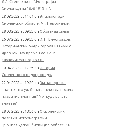
Л.Л. Степченков: “Фотографы
Смоленщины 1858-1918 гг.”.
28.08.2023 at 14:01
on
Энциклопедия
Смоленской области. Ч.I. Персоналии.
28.08.2023 at 09:35
on
Обратная связь
26.07.2023 at 09:55
on
И. П. Виноградов:
Исторический очерк города Вязьмы с
древнейших времен до XVII в.
(включительно), 1890 г.
30.04.2023 at 12:35
on
История
Смоленского водопровода.
22.04.2023 at 19:39
on
Вы наверняка
знаете, что ул. Ленина некогда носила
название Блонная? А откуда вы это
знаете?
28.03.2023 at 18:56
on
О смоленских
полках в историографии
Грюнвальдской битвы (по работе Р.Б.