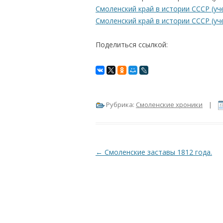
Смоленский край в истории СССР (уче
Смоленский край в истории СССР (уче
Поделиться ссылкой:
Рубрика:
Смоленские хроники
|
Навигация по записям
←
Смоленские заставы 1812 года.