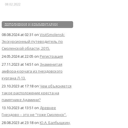
08.02.2022
ДОПОЛНЕНИЯ И КОММЕНТАРИИ
08.08.2024 at 02:31
on
VisitSmolensk:
Экскурсионный путеводитель по
Смоленской области, 2015.
24.05.2024 at 22:05
on
Регистрация
27.11.2023 at 14:51
on
Знаменитая
амфора-корчага из гнездовского
кургана Л-13.
23.10.2023 at 17:18
on
Чем объясняется
такое расположение креста на
памятнике Адамини?
13.10.2023 at 13:51
on
Древнее
Гнездово – это не “тоже Смоленск”.
28.08.2023 at 23:18
on
Ю.А. Балбышкин,