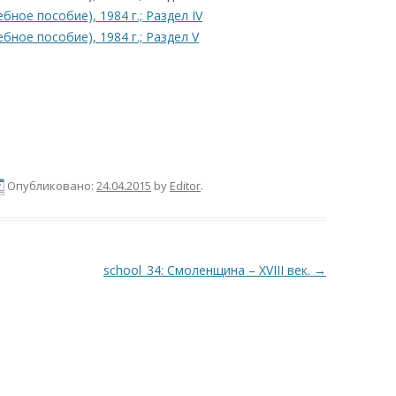
бное пособие), 1984 г.; Раздел IV
бное пособие), 1984 г.; Раздел V
Опубликовано:
24.04.2015
by
Editor
.
school_34: Смоленщина – XVIII век.
→