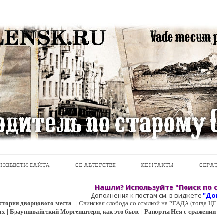
теводители, фотографии, открытки, карты …
Перейти к содержимому
НОВОСТИ САЙТА
ОБ АВТОРСТВЕ
КОНТАКТЫ
ОБРАТ
Нашли? Используйте "Поиск по с
Дополнения к постам см. в виджете
"До
 истории дворцового места
|
Свинская слобода со ссылкой на РГАДА (тогда 
ах | Брауншвайгский Моргенштерн, как это было | Рапорты Нея о сражении о