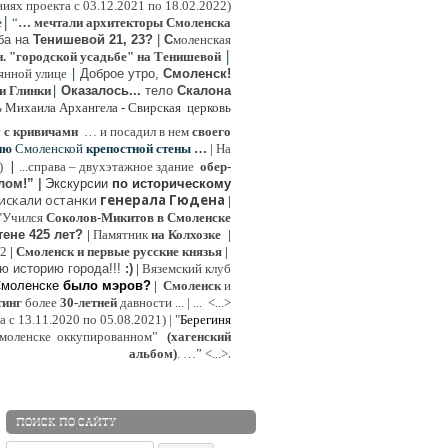
иях проекта с 03.12.2021 по 18.02.2022)
|
e
“
… мечтали архитекторы Смоленска
ьба на
Тенишевой 21, 23?
|
С
моленская
|
н. "городской усадьбе" на Тенишевой
|
янной улице
Доброе утро,
Смоленск!
|
и Глинки
Оказалось...
тело
Скалона
ь Михаила Архангела - Свирская церковь
у
с кривичами
…
и посадил в нем
своего
ию
Смоленской
крепостной стены …
|
На
|
:)
...
справа – двухэтажное здание
обер-
лом!”
|
Экскурсии
п
о историческому
 искали останки
генерала Гюдена
|
"Учился
Соколов-Микитов в Смоленске
тене 425 лет?
|
Памятник
на Колхозке
|
W2
|
Смоленск и первые русские князья
|
ю историю города!!!
:)
|
Вяземский клуб
Смоленске
было мэров?
|
Смоленск
и
инг
более
30-летней
давности ...
| ...
<...>
с 13.11.2020 по 05.08.2021) | "
Б
ерегиня
моленске
оккупированном
”
(хагенский
.
альбом)
. …”
<...>
ПОИСК ПО САЙТУ