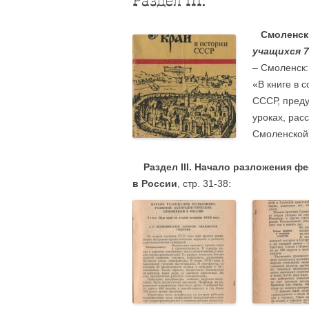
Раздел III.
Смоленск
учащихся 7
– Смоленск: 
«В книге в 
СССР, пред
уроках, рас
Смоленской 
Раздел III. Начало разложения 
в России
, стр. 31-38: