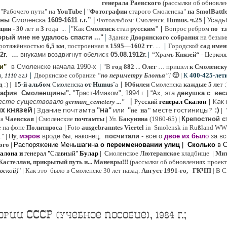
генерала Раевского
(рассылки об обновлен
 "Рабочего пути" на
YouTube
|
"
Фотографии
старого Смоленска"
на SmolBattl
оны
Смоленска
1609-1611 г.г.”
|
Фотоальбом: Смоленск.
Humus. ч.25
| Усад
|
иции
- 30
лет и
3
года ...
"Как
Смоленск
стал
русским"
|
Вопрос ребром
по т.
|
рый мне не удалось спасти ..."
Здание
Дворянского собрания
на безым
|
ротяжённостью
6,5 км
, построенная в
1595—1602 гг
. ...
Городской
сад имен
|
“
2г
.
…
внук
ами
воздвигнут обелиск
05.08.
1912г.
Храмъ
Князей“
- Церков
|
ии”
в Смоленске
начала 1990-х
"В
год 882
...
Олег
… пришел
к Смоленск
|
Дворянское собрание
“
по периметру Блонья
”!
🙂
|
К
4
00-425-лет
 1110 г.г.)
|
д
:) |
1
5-й альбом
Смоленска
от Humus`
a
Юбилеи
Смоленска
каждые 5 ле
т 
рафия Cмоленщины".
"Траст-Имаком", 1994 г.
|
“Ах, эта
девушка с вес
|
|
Как
есте существовало
german_cemetery ..."
Р
усский
генерал Скалон
х князей
Здание почтамта
"на"
или
"
месте гостиницы?
:)
|
не на"
|
на
Ч
аевская
|
Смоленские
почтамты
|
Ул.
Бакунина
(1960-65)
|
Крепостной с
е на фоне
Политпроса
|
Foto
ausgebranntes Viertel
in Smolensk in Rußland W
."
| Ну,
мэров
вроде бы, наконец,
посчитали
- всего
двое их был
о
за вс
ого
|
Распоряжение Меньшагина
о переименовании улиц
|
Сколько
в 
алона
и
генерал "Славный"
Булар
| С
моленское
Лютерaнское
кладбище |
Мит
Кастеллан, прикрытый путь и... Маневры!!!
(рассылки об обновлениях проекта 
евской
)
"
|
Как это было в Смоленске 30 лет назад.
Август 1991-го, ГКЧП
|
В С
ии СССР (учебное пособие), 1984 г.;