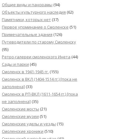
Общие виды и панорамы
(94)
Объекты культурного наследия
(62)
Памятники, которых нет
(37)
Первое упоминание о Смоленске
(51)
Примечательные здания
(126)
Путеводители по старому Смоленску
(95)
Ретро-галереи смоленского Инета
(44)
Сады и парки
(45)
Смоленск в 1941-1945 гг.
(155)
Смоленск в ВКЛ (1404-1514 гг.) [пока не
заполнена]
(33)
Смоленск в РП-ВКЛ (1611-1654 гг.) [пока
не заполнена]
(35)
Смоленские мосты
(21)
Смоленские музеи
(51)
Смоленские уделы и уезды
(15)
Смоленские хроники
(510)
Смоленский сurriculum vitae
(41)