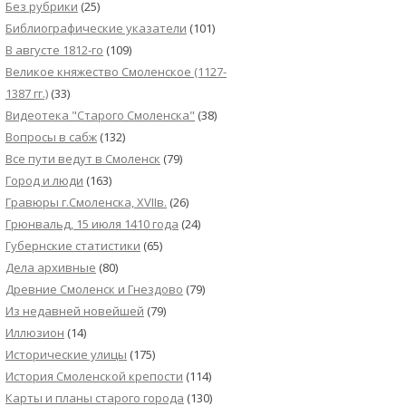
Без рубрики
(25)
Библиографические указатели
(101)
В августе 1812-го
(109)
Великое княжество Смоленское (1127-
1387 гг.)
(33)
Видеотека "Cтарого Смоленска"
(38)
Вопросы в сабж
(132)
Все пути ведут в Смоленск
(79)
Город и люди
(163)
Гравюры г.Смоленска, XVIIв.
(26)
Грюнвальд, 15 июля 1410 года
(24)
Губернские статистики
(65)
Дела архивные
(80)
Древние Смоленск и Гнездово
(79)
Из недавней новейшей
(79)
Иллюзион
(14)
Исторические улицы
(175)
История Смоленской крепости
(114)
Карты и планы старого города
(130)