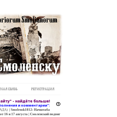
НАЯ СВЯЗЬ
РЕГИСТРАЦИЯ
айту" - найдёте больше!
полнения и коммент
арии":
ЦГАДА)
|
Smolensk1812: Начштаба
т 16 и 17 августа | Смоленский подвиг