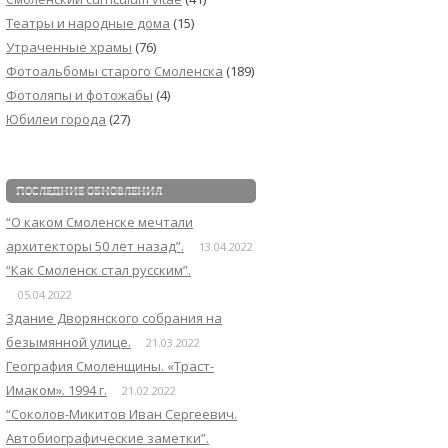
Театры и народные дома
(15)
Утраченные храмы
(76)
Фотоальбомы старого Смоленска
(189)
Фотоляпы и фотожабы
(4)
Юбилеи города
(27)
ПОСЛЕДНИЕ ОБНОВЛЕНИЯ
“О каком Смоленске мечтали
архитекторы 50 лет назад”.
13.04.2022
“Как Смоленск стал русским”.
05.04.2022
Здание Дворянского собрания на
безымянной улице.
21.03.2022
География Смоленщины. «Траст-
Имаком». 1994 г.
21.02.2022
“Соколов-Микитов Иван Сергеевич.
Автобиографические заметки”.