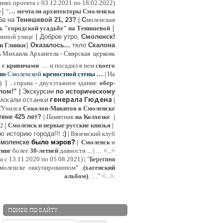
иях проекта с 03.12.2021 по 18.02.2022)
|
e
“
… мечтали архитекторы Смоленска
ьба на
Тенишевой 21, 23?
|
С
моленская
|
н. "городской усадьбе" на Тенишевой
|
янной улице
Доброе утро,
Смоленск!
|
и Глинки
Оказалось...
тело
Скалона
ь Михаила Архангела - Свирская церковь
у
с кривичами
…
и посадил в нем
своего
ию
Смоленской
крепостной стены …
|
На
|
:)
...
справа – двухэтажное здание
обер-
лом!”
|
Экскурсии
п
о историческому
 искали останки
генерала Гюдена
|
"Учился
Соколов-Микитов в Смоленске
тене 425 лет?
|
Памятник
на Колхозке
|
W2
|
Смоленск и первые русские князья
|
ю историю города!!!
:)
|
Вяземский клуб
Смоленске
было мэров?
|
Смоленск
и
инг
более
30-летней
давности ...
| ...
<...>
с 13.11.2020 по 05.08.2021) | "
Б
ерегиня
моленске
оккупированном
”
(хагенский
.
альбом)
. …”
<...>
ПОИСК ПО САЙТУ