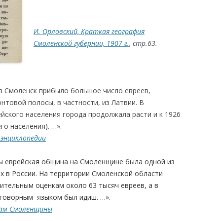
И. Орловский, Краткая география
Смоленской губернии, 1907 г.
, стр.63.
.
в Смоленск прибыло большое число евреев,
товой полосы, в частности, из Латвии. В
йского населения города продолжала расти и к 1926
его населения). …».
 энциклопедии
ы еврейская община на Смоленщине была одной из
 в России. На территории Смоленской области
ительным оценкам около 63 тысяч евреев, а в
говорным языком был идиш. …».
там Смоленщины