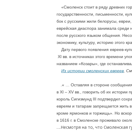
«Смоленск стоит в ряду древних гор
государственности, письменности, кул
бок с русскими жили белорусы, евреи,
еврейская диаспора занимала среди 
после русского языком общения. Нес
экономику, культуру, историю этого кра
Дату первого появления евреев-купцо
XI вв. в источниках этого времени уп
названием «Козары», где останавлива
Из истории смоленских евреев
,
См
…
.« … Оставляя в стороне сообщения
в XI – XV вв., говорить об их истории 
король Сигизмунд III подтвердил сохр
евреям и татарам запрещается жить в 
кроме ярмонков и торжищь». Но вскор
в 1616 г. в Смоленске проживало окол
….Несмотря на то, что Смоленская г