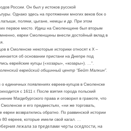
одов России. Он был у истоков русской
ьтуры. Однако здесь на протяжении многих веков бок о
 латыши, поляки, цыгане, немцы и др. При этом
них первое место. Идиш на Смоленщине был вторым
омненно, евреи Смоленщины внесли достойный вклад в
я.
в в Смоленске некоторые историки относят к X –
оминается об основании пристани на Днепре под
лись еврейские купцы («хозары», «козары»). …”.
оленский еврейский общинный центр “Бейт Малкин”.
 о единичных появлениях евреев-купцов в Смоленске
приходится с 1611 г. После взятия города польский
анение Магдебургского права и оговорил в грамоте, что
Смоленске и его предместьях, «ни же торговать,
е евреи возвратились обратно. По раввинской истории
о 80 евреев, которые имели свой кагал. …
уберния лежала за пределами черты оседлости, на