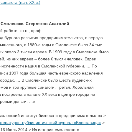
инагога (нач. XX в.)
 Смоленске. Стерлягов Анатолий
 работе, к.т.н., проф.
бурного развития предпринимательства, в первую
ышленного, в 1880-е годы в Смоленске было 34 тыс.
их около 3 тысяч евреев. В 1909 году в Смоленске было
ей, из них евреев – более 6 тысяч человек. Евреи −
 численности нация в Смоленской губернии. … По
иси 1997 года большая часть еврейского населения
городах. … В Смоленске было шесть иудейских
мов и три крупные синагоги. Третья, Хоральная
 построена в начале XX века в центре города на
реями деньги. …».
.
моленский институт бизнеса и предпринимательства >
итературно-публицистический журнал «Блескавица»
>
№
16 Июль 2014
>
Из истории смоленского