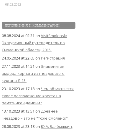
08.02.2022
ДОПОЛНЕНИЯ И КОММЕНТАРИИ
08.08.2024 at 02:31
on
VisitSmolensk:
Экскурсионный путеводитель по
Смоленской области, 2015.
24.05.2024 at 22:05
on
Регистрация
27.11.2023 at 14:51
on
Знаменитая
амфора-корчага из гнездовского
кургана Л-13.
23.10.2023 at 17:18
on
Чем объясняется
такое расположение креста на
памятнике Адамини?
13.10.2023 at 13:51
on
Древнее
Гнездово – это не “тоже Смоленск”.
28.08.2023 at 23:18
on
Ю.А. Балбышкин,