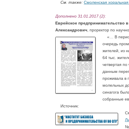
….
См. также:
Смоленская хоральная с
Дополнено 31.01.2017 (2):
Еврейское предпринимательство в
Александрович
,
проректор по научной
«… В период 
очередь пром
жителей, из н
64 тыс. жител
четвертая по
данным переп
проживала в 
молельных до
синагога была
собранные ев
….
Источник:
С
Л