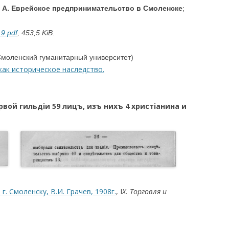
. А. Еврейское предпринимательство в Смоленске
;
9.pdf
, 453,5 KiB.
моленский гуманитарный университет)
как историческое наследство.
рвой гильдiи 59 лицъ, изъ нихъ 4 христiанина и
. Смоленску, В.И. Грачев, 1908г.
, I
X. Торговля и