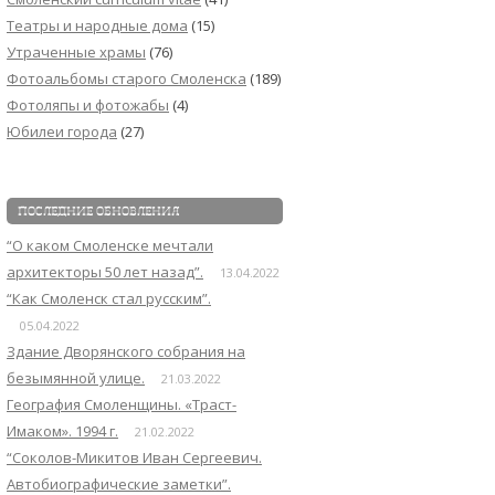
Театры и народные дома
(15)
Утраченные храмы
(76)
Фотоальбомы старого Смоленска
(189)
Фотоляпы и фотожабы
(4)
Юбилеи города
(27)
ПОСЛЕДНИЕ ОБНОВЛЕНИЯ
“О каком Смоленске мечтали
архитекторы 50 лет назад”.
13.04.2022
“Как Смоленск стал русским”.
05.04.2022
Здание Дворянского собрания на
безымянной улице.
21.03.2022
География Смоленщины. «Траст-
Имаком». 1994 г.
21.02.2022
“Соколов-Микитов Иван Сергеевич.
Автобиографические заметки”.