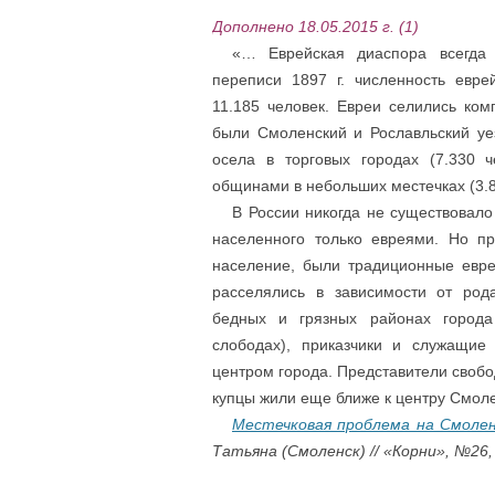
Дополнено 18.05.2015 г. (1)
….
«… Еврейская диаспора всегда
переписи 1897 г. численность евре
11.185 человек. Евреи селились ко
были Смоленский и Рославльский уе
осела в торговых городах (7.330 ч
общинами в небольших местечках (3.8
….
В России никогда не существовало
населенного только евреями. Но пр
население, были традиционные евр
расселялись в зависимости от род
бедных и грязных районах города
слободах), приказчики и служащие
центром города. Представители свобо
купцы жили еще ближе к центру Смол
….
Местечковая проблема на Смолен
Татьяна (Смоленск) // «Корни», №26,