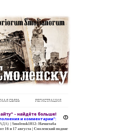
НАЯ СВЯЗЬ
РЕГИСТРАЦИЯ
айту" - найдёте больше!
полнения и коммент
арии":
ЦГАДА)
|
Smolensk1812: Начштаба
т 16 и 17 августа | Смоленский подвиг