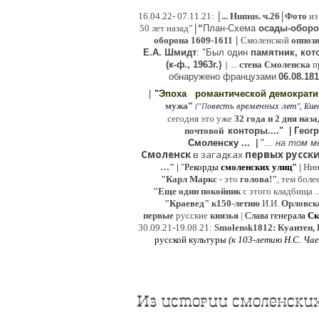
|
|
16
.04.22- 07.11.21:
...
Humus. ч.26
Фото
из
|
50 лет назад”
“
План-Схема
осады-обор
оборона
1609-1611
|
Смоленской
оппоз
Е.А. Шмидт
: "Был один
памятник, кото
(к-ф., 1963г.)
...
стена Смоленска
п
|
о
бнаружено французами
06.08.
181
|
"Эпоха
романтической демократ
"
мужа
(
овесть временных лет", Киев,
"
П
сегодня это уже
32 года и 2 дня наза
почтовой
конторы...."
|
Гeог
Смоленску ...
|
"...
на том м
Смоленск
в загадках
первых русски
…"
|
"
Рекорды
смоленских улиц"
|
Ни
"Карл Маркс
- это
голова!"
, тем боле
"
Е
ще од
и
н покойник
с этого кладбища ..
"Краевед" к150-летию
И.И.
Орловск
первые
русские
князья
|
Слава генерала
Ск
30.09.21-19.08.21:
Smolensk1812: Куантен, 
русской культуры
(к
103-летию Н.С. Ча
Из истории смоленских