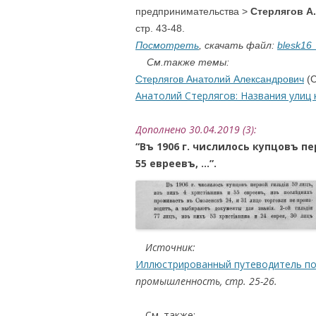
предпринимательства
>
Стерлягов А
стр. 43-48.
Посмотреть
, скачать файл:
blesk16_
См.также темы:
Стерлягов Анатолий Александрович
(С
Анатолий Стерлягов: Названия улиц 
Дополнено 30.04.2019 (3):
“Въ 1906 г. числилось купцовъ пе
55 евреевъ, …”.
Ш
Источник:
Иллюстрированный путеводитель по г
промышленность, стр. 25-26.
….
См. также: