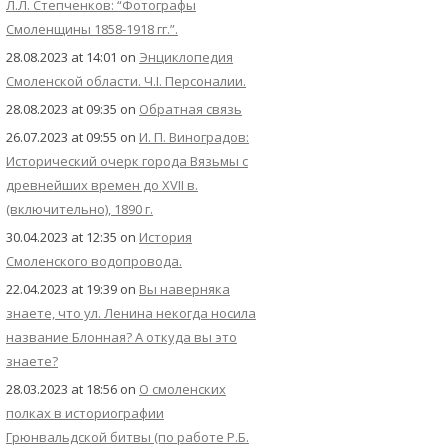
Л.Л. Степченков: “Фотографы
Смоленщины 1858-1918 гг.”.
28.08.2023 at 14:01
on
Энциклопедия
Смоленской области. Ч.I. Персоналии.
28.08.2023 at 09:35
on
Обратная связь
26.07.2023 at 09:55
on
И. П. Виноградов:
Исторический очерк города Вязьмы с
древнейших времен до XVII в.
(включительно), 1890 г.
30.04.2023 at 12:35
on
История
Смоленского водопровода.
22.04.2023 at 19:39
on
Вы наверняка
знаете, что ул. Ленина некогда носила
название Блонная? А откуда вы это
знаете?
28.03.2023 at 18:56
on
О смоленских
полках в историографии
Грюнвальдской битвы (по работе Р.Б.