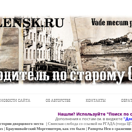
теводители, фотографии, открытки, карты …
Перейти к содержимому
НОВОСТИ САЙТА
ОБ АВТОРСТВЕ
КОНТАКТЫ
ОБРАТ
Нашли? Используйте "Поиск по с
Дополнения к постам см. в виджете
"До
 истории дворцового места
|
Свинская слобода со ссылкой на РГАДА (тогда 
ах | Брауншвайгский Моргенштерн, как это было | Рапорты Нея о сражении о