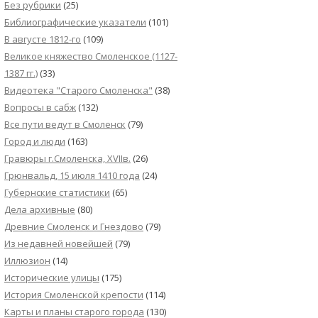
Без рубрики
(25)
Библиографические указатели
(101)
В августе 1812-го
(109)
Великое княжество Смоленское (1127-
1387 гг.)
(33)
Видеотека "Cтарого Смоленска"
(38)
Вопросы в сабж
(132)
Все пути ведут в Смоленск
(79)
Город и люди
(163)
Гравюры г.Смоленска, XVIIв.
(26)
Грюнвальд, 15 июля 1410 года
(24)
Губернские статистики
(65)
Дела архивные
(80)
Древние Смоленск и Гнездово
(79)
Из недавней новейшей
(79)
Иллюзион
(14)
Исторические улицы
(175)
История Смоленской крепости
(114)
Карты и планы старого города
(130)