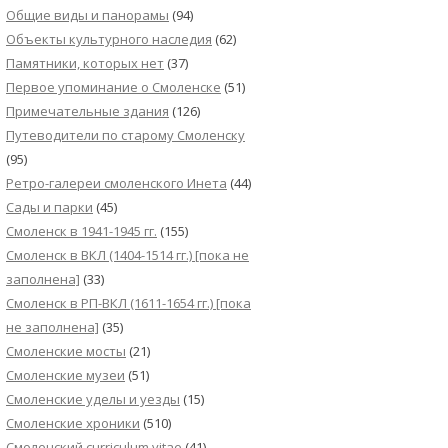
Общие виды и панорамы
(94)
Объекты культурного наследия
(62)
Памятники, которых нет
(37)
Первое упоминание о Смоленске
(51)
Примечательные здания
(126)
Путеводители по старому Смоленску
(95)
Ретро-галереи смоленского Инета
(44)
Сады и парки
(45)
Смоленск в 1941-1945 гг.
(155)
Смоленск в ВКЛ (1404-1514 гг.) [пока не
заполнена]
(33)
Смоленск в РП-ВКЛ (1611-1654 гг.) [пока
не заполнена]
(35)
Смоленские мосты
(21)
Смоленские музеи
(51)
Смоленские уделы и уезды
(15)
Смоленские хроники
(510)
Смоленский сurriculum vitae
(41)