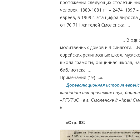
протяжении следующих столетий числ
человек, 1880-1881 гг. – 2474, 1897 
евреев, в 1909 г. эта цифра выросла
от 70 711 жителей Смоленска. …
.
… В одно
молитвенных домов и 3 синагоги. …В
еврейских религиозных школ, мужск
школа грамоты, общинная школа, ча
библиотека. …
Примечания (19) …».
Дореволюционная история еврейс
кандидат исторических наук, доце
«РГУТиС» в г. Смоленске // «Край Смо
5.
….
«
Стр. 63: