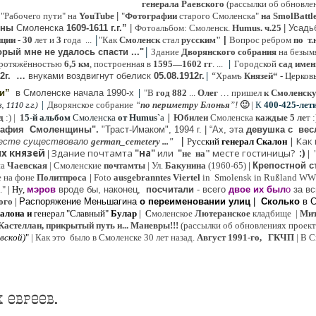
генерала Раевского
(рассылки об обновлен
 "Рабочего пути" на
YouTube
|
"
Фотографии
старого Смоленска"
на SmolBattl
оны
Смоленска
1609-1611 г.г.”
|
Фотоальбом: Смоленск.
Humus. ч.25
| Усад
|
иции
- 30
лет и
3
года ...
"Как
Смоленск
стал
русским"
|
Вопрос ребром
по т.
|
рый мне не удалось спасти ..."
Здание
Дворянского собрания
на безым
|
ротяжённостью
6,5 км
, построенная в
1595—1602 гг
. ...
Городской
сад имен
|
“
2г
.
…
внук
ами
воздвигнут обелиск
05.08.
1912г.
Храмъ
Князей“
- Церков
|
ии”
в Смоленске
начала 1990-х
"В
год 882
...
Олег
… пришел
к Смоленск
|
Дворянское собрание
“
по периметру Блонья
”!
🙂
|
К
4
00-425-лет
 1110 г.г.)
|
д
:) |
1
5-й альбом
Смоленска
от Humus`
a
Юбилеи
Смоленска
каждые 5 ле
т 
рафия Cмоленщины".
"Траст-Имаком", 1994 г.
|
“Ах, эта
девушка с вес
|
|
Как
есте существовало
german_cemetery ..."
Р
усский
генерал Скалон
х князей
Здание почтамта
"на"
или
"
месте гостиницы?
:)
|
не на"
|
на
Ч
аевская
|
Смоленские
почтамты
|
Ул.
Бакунина
(1960-65)
|
Крепостной с
е на фоне
Политпроса
|
Foto
ausgebranntes Viertel
in Smolensk in Rußland W
."
| Ну,
мэров
вроде бы, наконец,
посчитали
- всего
двое их был
о
за вс
ого
|
Распоряжение Меньшагина
о переименовании улиц
|
Сколько
в 
алона
и
генерал "Славный"
Булар
| С
моленское
Лютерaнское
кладбище |
Мит
Кастеллан, прикрытый путь и... Маневры!!!
(рассылки об обновлениях проекта 
евской
)
"
|
Как это было в Смоленске 30 лет назад.
Август 1991-го, ГКЧП
|
В С
 евреев.