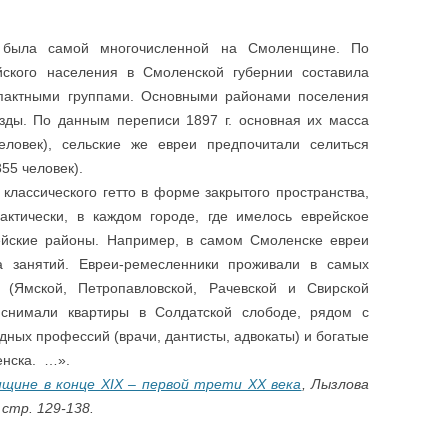
 была самой многочисленной на Смоленщине. По
йского населения в Смоленской губернии составила
мпактными группами. Основными районами поселения
зды. По данным переписи 1897 г. основная их масса
еловек), сельские же евреи предпочитали селиться
55 человек).
 классического гетто в форме закрытого пространства,
актически, в каждом городе, где имелось еврейское
ейские районы. Например, в самом Смоленске евреи
а занятий. Евреи-ремесленники проживали в самых
 (Ямской, Петропавловской, Рачевской и Свирской
 снимали квартиры в Солдатской слободе, рядом с
дных профессий (врачи, дантисты, адвокаты) и богатые
енска. …».
щине в конце ХIХ – первой трети ХХ века
, Лызлова
 стр. 129-138.