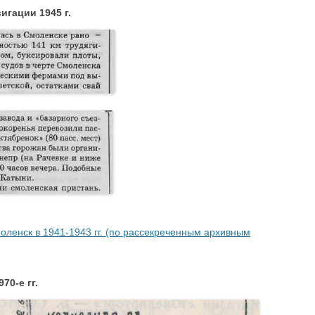
игации 1945 г.
.
.
.
оленск в 1941-1943 гг. (по рассекреченным архивным
70-е гг.