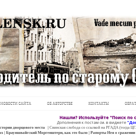
теводители, фотографии, открытки, карты …
Перейти к содержимому
НОВОСТИ САЙТА
ОБ АВТОРСТВЕ
КОНТАКТЫ
ОБРАТ
Нашли? Используйте "Поиск по с
Дополнения к постам см. в виджете
"До
 истории дворцового места
|
Свинская слобода со ссылкой на РГАДА (тогда 
ах | Брауншвайгский Моргенштерн, как это было | Рапорты Нея о сражении о