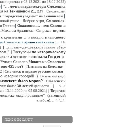
иях проекта с 03.12.2021 по 18.02.2022)
|
e
“
… мечтали архитекторы Смоленска
ьба на
Тенишевой 21, 23?
|
С
моленская
|
н. "городской усадьбе" на Тенишевой
|
янной улице
Доброе утро,
Смоленск!
|
и Глинки
Оказалось...
тело
Скалона
ь Михаила Архангела - Свирская церковь
у
с кривичами
…
и посадил в нем
своего
ию
Смоленской
крепостной стены …
|
На
|
:)
...
справа – двухэтажное здание
обер-
лом!”
|
Экскурсии
п
о историческому
 искали останки
генерала Гюдена
|
"Учился
Соколов-Микитов в Смоленске
тене 425 лет?
|
Памятник
на Колхозке
|
W2
|
Смоленск и первые русские князья
|
ю историю города!!!
:)
|
Вяземский клуб
Смоленске
было мэров?
|
Смоленск
и
инг
более
30-летней
давности ...
| ...
<...>
с 13.11.2020 по 05.08.2021) | "
Б
ерегиня
моленске
оккупированном
”
(хагенский
.
альбом)
. …”
<...>
ПОИСК ПО САЙТУ