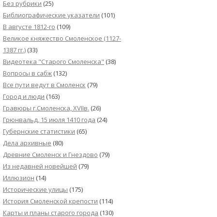
Без рубрики
(25)
Библиографические указатели
(101)
В августе 1812-го
(109)
Великое княжество Смоленское (1127-
1387 гг.)
(33)
Видеотека "Cтарого Смоленска"
(38)
Вопросы в сабж
(132)
Все пути ведут в Смоленск
(79)
Город и люди
(163)
Гравюры г.Смоленска, XVIIв.
(26)
Грюнвальд, 15 июля 1410 года
(24)
Губернские статистики
(65)
Дела архивные
(80)
Древние Смоленск и Гнездово
(79)
Из недавней новейшей
(79)
Иллюзион
(14)
Исторические улицы
(175)
История Смоленской крепости
(114)
Карты и планы старого города
(130)