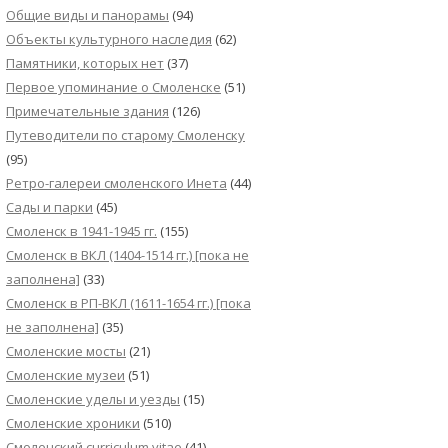
Общие виды и панорамы
(94)
Объекты культурного наследия
(62)
Памятники, которых нет
(37)
Первое упоминание о Смоленске
(51)
Примечательные здания
(126)
Путеводители по старому Смоленску
(95)
Ретро-галереи смоленского Инета
(44)
Сады и парки
(45)
Смоленск в 1941-1945 гг.
(155)
Смоленск в ВКЛ (1404-1514 гг.) [пока не
заполнена]
(33)
Смоленск в РП-ВКЛ (1611-1654 гг.) [пока
не заполнена]
(35)
Смоленские мосты
(21)
Смоленские музеи
(51)
Смоленские уделы и уезды
(15)
Смоленские хроники
(510)
Смоленский сurriculum vitae
(41)