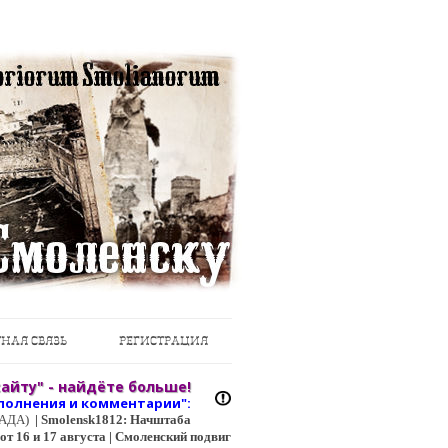
НАЯ СВЯЗЬ
РЕГИСТРАЦИЯ
айту" - найдёте больше!
полнения и коммент
арии":
ЦГАДА)
|
Smolensk1812: Начштаба
т 16 и 17 августа | Смоленский подвиг