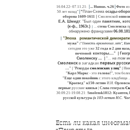
|
|
16
.04.22- 07.11.21:
...
Humus. ч.26
Фото
из
|
50 лет назад”
“
План-Схема
осады-обор
оборона
1609-1611
|
Смоленской
оппоз
Е.А. Шмидт
: "Был один
памятник, кото
(к-ф., 1963г.)
...
стена Смоленска
п
|
о
бнаружено французами
06.08.
181
|
"Эпоха
романтической демократ
"
мужа
(
овесть временных лет", Киев,
"
П
сегодня это уже
32 года и 2 дня наза
почтовой
конторы...."
|
Гeог
Смоленску ...
|
"...
на том м
Смоленск
в загадках
первых русски
…"
|
"
Рекорды
смоленских улиц"
|
Ни
"Карл Маркс
- это
голова!"
, тем боле
"
Е
ще од
и
н покойник
с этого кладбища ..
"Краевед" к150-летию
И.И.
Орловск
первые
русские
князья
|
Слава генерала
Ск
30.09.21-19.08.21:
Smolensk1812: Куантен, 
русской культуры
(к
103-летию Н.С. Ча
Есть ли какая информа