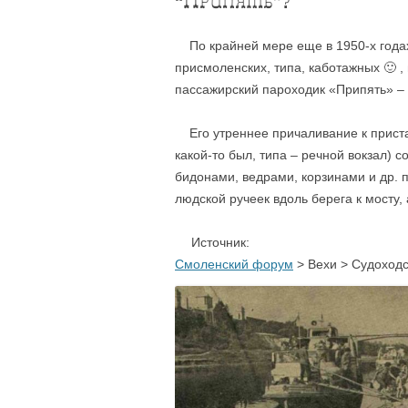
“Припять”?
По крайней мере еще в 1950-х годах 
присмоленских, типа, каботажных 🙂 
пассажирский пароходик «Припять» – е
Его утреннее причаливание к приста
какой-то был, типа – речной вокзал)
бидонами, ведрами, корзинами и др. 
людской ручеек вдоль берега к мосту,
….
Источник:
Смоленский форум
> Вехи > Судоходс