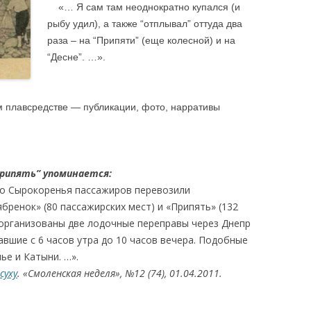
«…
Я сам там неоднократно купался (и
рыбу удил), а также “отплывал” оттуда два
раза – на “Припяти” (еще колесной) и на
“Десне”. …».
.
 плавсредстве — публикации, фото, нарративы
Припять” упоминается:
о Сырокоренья пассажиров перевозили
ренок» (80 пассажирских мест) и «Припять» (132
 организованы две лодочные переправы через Днепр
авшие с 6 часов утра до 10 часов вечера. Подобные
ье и Катыни. …».
суху
. «Смоленская неделя», №12 (74), 01.04.2011.