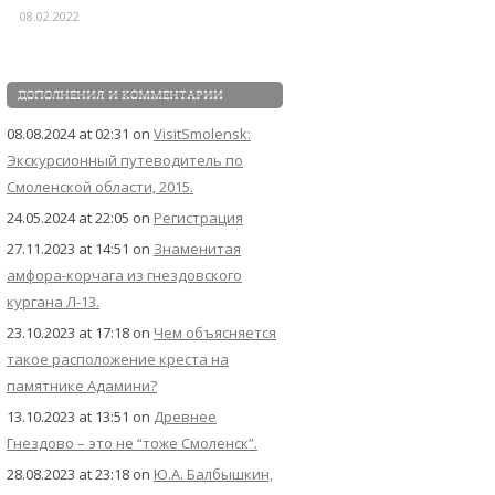
08.02.2022
ДОПОЛНЕНИЯ И КОММЕНТАРИИ
08.08.2024 at 02:31
on
VisitSmolensk:
Экскурсионный путеводитель по
Смоленской области, 2015.
24.05.2024 at 22:05
on
Регистрация
27.11.2023 at 14:51
on
Знаменитая
амфора-корчага из гнездовского
кургана Л-13.
23.10.2023 at 17:18
on
Чем объясняется
такое расположение креста на
памятнике Адамини?
13.10.2023 at 13:51
on
Древнее
Гнездово – это не “тоже Смоленск”.
28.08.2023 at 23:18
on
Ю.А. Балбышкин,