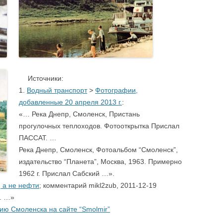
.
….
Источники:
1.
Водный транспорт
>
Фотографии,
добавленные 20 апреля 2013 г.
:
«… Река Днепр, Смоленск, Пристань
прогулочных теплоходов. Фотооткрытка Прислал
ПАССАТ. …
Река Днепр, Смоленск, Фотоальбом “Смоленск”,
издательство “Планета”, Москва, 1963. Примерно
1962 г. Прислал Сабский …».
 а не нефти
; комментарий mikl2zub, 2011-12-19
. …»
ю Смоленска на сайте “Smolmir”