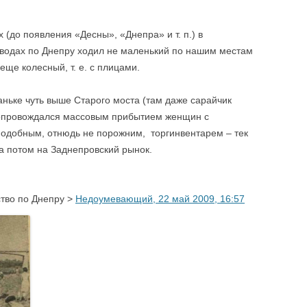
(до появления «Десны», «Днепра» и т. п.) в
, водах по Днепру ходил не маленький по нашим местам
ще колесный, т. е. с плицами.
ньке чуть выше Старого моста (там даже сарайчик
 сопровождался массовым прибытием женщин с
подобным, отнюдь не порожним, торгинвентарем – тек
 а потом на Заднепровский рынок.
тво по Днепру >
Недоумевающий, 22 май 2009, 16:57