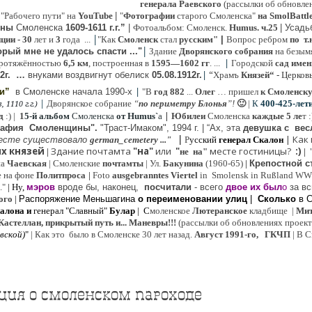
генерала Раевского
(рассылки об обновлен
 "Рабочего пути" на
YouTube
|
"
Фотографии
старого Смоленска"
на SmolBattl
оны
Смоленска
1609-1611 г.г.”
|
Фотоальбом: Смоленск.
Humus. ч.25
| Усад
|
иции
- 30
лет и
3
года ...
"Как
Смоленск
стал
русским"
|
Вопрос ребром
по т.
|
рый мне не удалось спасти ..."
Здание
Дворянского собрания
на безым
|
ротяжённостью
6,5 км
, построенная в
1595—1602 гг
. ...
Городской
сад имен
|
“
2г
.
…
внук
ами
воздвигнут обелиск
05.08.
1912г.
Храмъ
Князей“
- Церков
|
ии”
в Смоленске
начала 1990-х
"В
год 882
...
Олег
… пришел
к Смоленск
|
Дворянское собрание
“
по периметру Блонья
”!
🙂
|
К
4
00-425-лет
 1110 г.г.)
|
д
:) |
1
5-й альбом
Смоленска
от Humus`
a
Юбилеи
Смоленска
каждые 5 ле
т 
рафия Cмоленщины".
"Траст-Имаком", 1994 г.
|
“Ах, эта
девушка с вес
|
|
Как
есте существовало
german_cemetery ..."
Р
усский
генерал Скалон
х князей
Здание почтамта
"на"
или
"
месте гостиницы?
:)
|
не на"
|
на
Ч
аевская
|
Смоленские
почтамты
|
Ул.
Бакунина
(1960-65)
|
Крепостной с
е на фоне
Политпроса
|
Foto
ausgebranntes Viertel
in Smolensk in Rußland W
."
| Ну,
мэров
вроде бы, наконец,
посчитали
- всего
двое их был
о
за вс
ого
|
Распоряжение Меньшагина
о переименовании улиц
|
Сколько
в 
алона
и
генерал "Славный"
Булар
| С
моленское
Лютерaнское
кладбище |
Мит
Кастеллан, прикрытый путь и... Маневры!!!
(рассылки об обновлениях проекта 
евской
)
"
|
Как это было в Смоленске 30 лет назад.
Август 1991-го, ГКЧП
|
В С
ция о смоленском пароходе