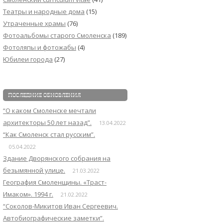
Театры и народные дома
(15)
Утраченные храмы
(76)
Фотоальбомы старого Смоленска
(189)
Фотоляпы и фотожабы
(4)
Юбилеи города
(27)
ПОСЛЕДНИЕ ОБНОВЛЕНИЯ
“О каком Смоленске мечтали
архитекторы 50 лет назад”.
13.04.2022
“Как Смоленск стал русским”.
05.04.2022
Здание Дворянского собрания на
безымянной улице.
21.03.2022
География Смоленщины. «Траст-
Имаком». 1994 г.
21.02.2022
“Соколов-Микитов Иван Сергеевич.
Автобиографические заметки”.