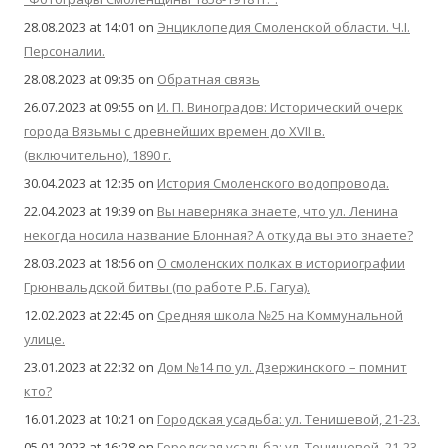
28.08.2023 at 14:01
on
Энциклопедия Смоленской области. Ч.I.
Персоналии.
28.08.2023 at 09:35
on
Обратная связь
26.07.2023 at 09:55
on
И. П. Виноградов: Исторический очерк
города Вязьмы с древнейших времен до XVII в.
(включительно), 1890 г.
30.04.2023 at 12:35
on
История Смоленского водопровода.
22.04.2023 at 19:39
on
Вы наверняка знаете, что ул. Ленина
некогда носила название Блонная? А откуда вы это знаете?
28.03.2023 at 18:56
on
О смоленских полках в историографии
Грюнвальдской битвы (по работе Р.Б. Гагуа).
12.02.2023 at 22:45
on
Средняя школа №25 на Коммунальной
улице.
23.01.2023 at 22:32
on
Дом №14 по ул. Дзержинского – помнит
кто?
16.01.2023 at 10:21
on
Городская усадьба: ул. Тенишевой, 21-23.
05.01.2023 at 16:28
on
Городская усадьба: ул. Тенишевой, 21-23.