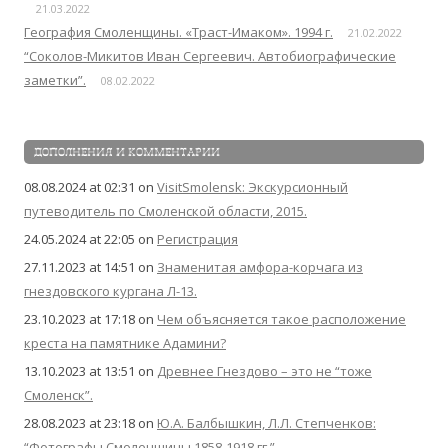
21.03.2022
География Смоленщины. «Траст-Имаком». 1994 г.
21.02.2022
“Соколов-Микитов Иван Сергеевич. Автобиографические
заметки”.
08.02.2022
ДОПОЛНЕНИЯ И КОММЕНТАРИИ
08.08.2024 at 02:31
on
VisitSmolensk: Экскурсионный
путеводитель по Смоленской области, 2015.
24.05.2024 at 22:05
on
Регистрация
27.11.2023 at 14:51
on
Знаменитая амфора-корчага из
гнездовского кургана Л-13.
23.10.2023 at 17:18
on
Чем объясняется такое расположение
креста на памятнике Адамини?
13.10.2023 at 13:51
on
Древнее Гнездово – это не “тоже
Смоленск”.
28.08.2023 at 23:18
on
Ю.А. Балбышкин, Л.Л. Степченков:
“Фотографы Смоленщины 1858-1918 гг.”.