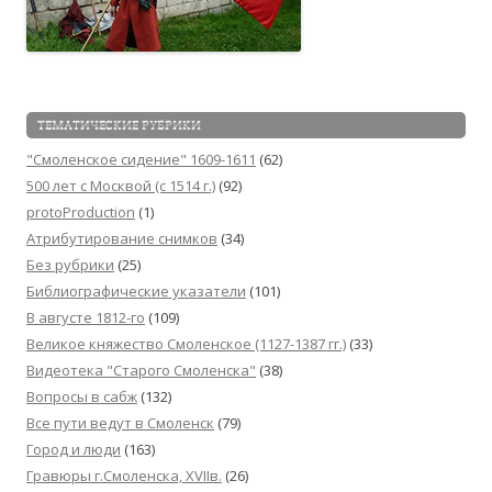
ТЕМАТИЧЕСКИЕ РУБРИКИ
"Смоленское сидение" 1609-1611
(62)
500 лет с Москвой (c 1514 г.)
(92)
protoProduction
(1)
Атрибутирование снимков
(34)
Без рубрики
(25)
Библиографические указатели
(101)
В августе 1812-го
(109)
Великое княжество Смоленское (1127-1387 гг.)
(33)
Видеотека "Cтарого Смоленска"
(38)
Вопросы в сабж
(132)
Все пути ведут в Смоленск
(79)
Город и люди
(163)
Гравюры г.Смоленска, XVIIв.
(26)