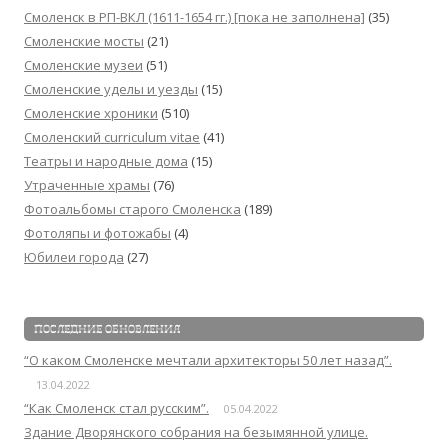
Смоленск в РП-ВКЛ (1611-1654 гг.) [пока не заполнена]
(35)
Смоленские мосты
(21)
Смоленские музеи
(51)
Смоленские уделы и уезды
(15)
Смоленские хроники
(510)
Смоленский сurriculum vitae
(41)
Театры и народные дома
(15)
Утраченные храмы
(76)
Фотоальбомы старого Смоленска
(189)
Фотоляпы и фотожабы
(4)
Юбилеи города
(27)
ПОСЛЕДНИЕ ОБНОВЛЕНИЯ
“О каком Смоленске мечтали архитекторы 50 лет назад”.
13.04.2022
“Как Смоленск стал русским”.
05.04.2022
Здание Дворянского собрания на безымянной улице.