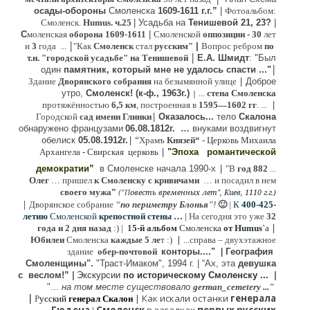
осады-обороны
Смоленска
1609-1611 г.г.”
|
Фотоальбом:
Смоленск.
Humus. ч.25
| Усадьба на
Тенишевой 21, 23?
|
С
моленская
оборона
1609-1611
|
Смоленской
оппозиции
- 30
лет
|
и
3
года ...
"Как
Смоленск
стал
русским"
|
Вопрос ребром
по
|
т.н. "городской усадьбе" на Тенишевой
Е.А. Шмидт
: "Был
|
один
памятник, который мне не удалось спасти ..."
|
Здание
Дворянского собрания
на безымянной улице
Доброе
утро,
Смоленск! (к-ф., 1963г.)
...
стена Смоленска
|
|
протяжённостью
6,5 км
, построенная в
1595—1602 гг
. ...
|
Городской
сад имени Глинки
Оказалось...
тело
Скалона
о
бнаружено французами
06.08.
1812г
.
…
внук
ами
воздвигнут
|
“
обелиск
05.08.
1912г.
Храмъ
Князей“
- Церковь Михаила
|
Архангела - Свирская церковь
"Эпоха
романтической
|
демократии”
в Смоленске
начала 1990-х
"В
год 882
...
Олег
… пришел
к Смоленску
с кривичами
…
и посадил в нем
"
своего мужа
(
овесть временных лет", Киев, 1110 г.г.)
"
П
|
Дворянское собрание
“
по периметру Блонья
”!
🙂
|
К
4
00-425-
летию
Смоленской
крепостной стены …
|
На сегодня это уже
32
|
года и 2 дня назад
:) |
1
5-й альбом
Смоленска
от Humus`
a
|
Юбилеи
Смоленска
каждые 5 ле
т :)
...
справа – двухэтажное
здание
обер-почтовой
конторы...."
|
Гeография
Cмоленщины".
"Траст-Имаком", 1994 г.
|
“Ах, эта
девушка
с веслом!”
|
Экскурсии
п
о историческому Смоленску ...
|
"...
на том месте существовало
german_cemetery ..."
|
|
Как искали останки
генерала
Р
усский
генерал Скалон