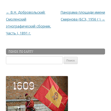
Навигация по записям
←
В.Н. Добровольский:
Панорама площади имени
Смоленский
Смирнова (БСЭ, 1956 г.)
→
этнографический сборник.
Часть I, 1891 г.
ПОИСК ПО САЙТУ
Найти: