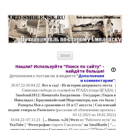
Старый Cмоленск
Историческое краеведение, старые путеводители, фотографии,
открытки, карты …
Перейти к содержимому
Меню
Нашли? Используйте "Поиск по сайту" -
найдёте больше!
Дополнения к постам см. в виджете
"Дополнения
и коммент
арии":
26.07.22-26.04.22:
Все в сад! - Из истории дворцового места
|
Свинская слобода со ссылкой на РГАДА (тогда ЦГАДА)
|
Smolensk1812: Начштаба Багратиона - Государю | Гюден в
Инвалидах | Брауншвайгский Моргенштерн, как это было |
Рапорты Нея о сражении от 16 и 17 августа | Смоленский
подвиг генерала Раевского
(рассылки об обновлениях проекта с
03.12.2021 по 18.02.2022)
|
|
16
.04.22- 07.11.21:
...
Humus. ч.26
Фото
из "Рабочего пути" на
|
YouTube
|
"
Фотографии
старого Смоленска"
на SmolBattle
“
…
|
мечтали архитекторы Смоленска
50 лет назад”
“
План-Схема