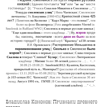
Гюдена
Смоленск
в загадках
первых русских
|
князей
Здание почтамта
"на"
или
"
месте
|
не на"
гостиницы?
:)
|
"Учился
Соколов-Микитов в Смоленске …"
|
"
Рекорды
смоленских улиц"
|
Нина
Ч
аевская
|
Смоленские
почтамты
|
Ул.
Бакунина
(1960-65)
|
Крепостной стене 425
лет?
|
Памятник
на Колхозке
|
"Карл Маркс
- это
голова!"
, тем
более на фоне
Политпроса
|
Foto
ausgebranntes Viertel
in
Smolensk in Rußland WW2
|
Смоленск и первые русские князья
|
"
Е
ще од
и
н покойник
с этого кладбища ..."
| Ну,
мэров
вроде
бы, наконец,
посчитали
- всего
двое их был
о
за всю
историю города!!!
:)
|
Вяземский клуб
"Краевед" к150-летию
И.И.
Орловского
|
Распоряжение Меньшагина
о
переименовании улиц
|
Сколько
в Смоленске
было
мэров?
|
Смоленск
и
первые
русские
князья
|
Слава генерала
Скалона
и
генерал "Славный"
Булар
| С
моленское
Лютерaнское
кладбище |
Митинг
более
30-летней
давности ...
| ...
<...>
30.09.21-19.08.21:
Smolensk1812: Куантен, Кастеллан,
прикрытый путь и... Маневры!!!
(рассылки об обновлениях
проекта с 13.11.2020 по 05.08.2021) | "
Б
ерегиня русской культуры
(к
103-летию Н.С. Чаевской
)
"
|
Как это было в Смоленске 30 лет
назад.
Август 1991-го, ГКЧП
|
В Смоленске
оккупированном
”
.
(хагенский альбом)
. …”
<...>
Владислав Кононов: Признаки древнего