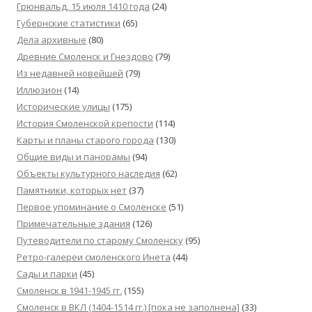
Грюнвальд, 15 июля 1410 года
(24)
Губернские статистики
(65)
Дела архивные
(80)
Древние Смоленск и Гнездово
(79)
Из недавней новейшей
(79)
Иллюзион
(14)
Исторические улицы
(175)
История Смоленской крепости
(114)
Карты и планы старого города
(130)
Общие виды и панорамы
(94)
Объекты культурного наследия
(62)
Памятники, которых нет
(37)
Первое упоминание о Смоленске
(51)
Примечательные здания
(126)
Путеводители по старому Смоленску
(95)
Ретро-галереи смоленского Инета
(44)
Сады и парки
(45)
Смоленск в 1941-1945 гг.
(155)
Смоленск в ВКЛ (1404-1514 гг.) [пока не заполнена]
(33)