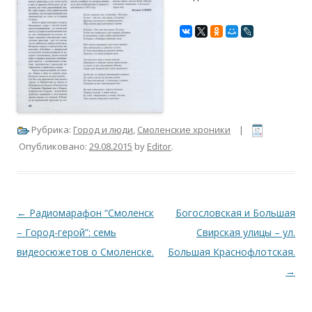
Рубрика:
Город и люди
,
Смоленские хроники
|
Опубликовано:
29.08.2015
by
Editor
.
Навигация по записям
←
Радиомарафон “Смоленск
Богословская и Большая
– Город-герой”: семь
Свирская улицы – ул.
видеосюжетов о Смоленске.
Большая Краснофлотская.
→