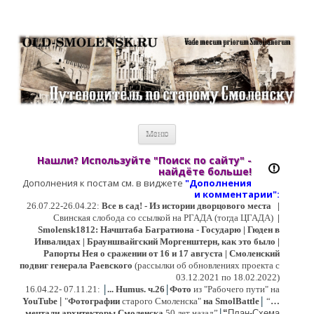
Старый Cмоленск
Историческое краеведение, старые путеводители, фотографии,
открытки, карты …
Перейти к содержимому
Меню
Нашли? Используйте "Поиск по сайту" -
найдёте больше!
Дополнения к постам см. в виджете
"Дополнения
и коммент
арии":
26.07.22-26.04.22:
Все в сад! - Из истории дворцового места
|
Свинская слобода со ссылкой на РГАДА (тогда ЦГАДА)
|
Smolensk1812: Начштаба Багратиона - Государю | Гюден в
Инвалидах | Брауншвайгский Моргенштерн, как это было |
Рапорты Нея о сражении от 16 и 17 августа | Смоленский
подвиг генерала Раевского
(рассылки об обновлениях проекта с
03.12.2021 по 18.02.2022)
|
|
16
.04.22- 07.11.21:
...
Humus. ч.26
Фото
из "Рабочего пути" на
|
YouTube
|
"
Фотографии
старого Смоленска"
на SmolBattle
“
…
|
мечтали архитекторы Смоленска
50 лет назад”
“
План-Схема