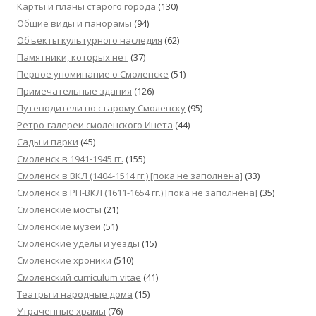
Карты и планы старого города
(130)
Общие виды и панорамы
(94)
Объекты культурного наследия
(62)
Памятники, которых нет
(37)
Первое упоминание о Смоленске
(51)
Примечательные здания
(126)
Путеводители по старому Смоленску
(95)
Ретро-галереи смоленского Инета
(44)
Сады и парки
(45)
Смоленск в 1941-1945 гг.
(155)
Смоленск в ВКЛ (1404-1514 гг.) [пока не заполнена]
(33)
Смоленск в РП-ВКЛ (1611-1654 гг.) [пока не заполнена]
(35)
Смоленские мосты
(21)
Смоленские музеи
(51)
Смоленские уделы и уезды
(15)
Смоленские хроники
(510)
Смоленский сurriculum vitae
(41)
Театры и народные дома
(15)
Утраченные храмы
(76)