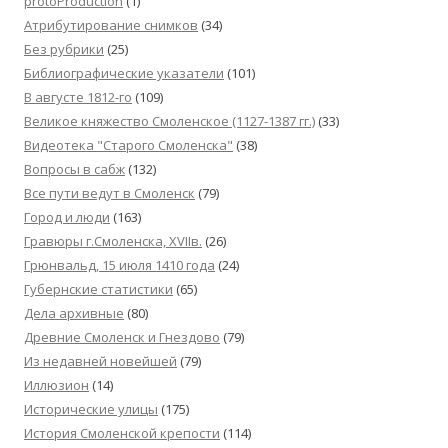
protoProduction
(1)
Атрибутирование снимков
(34)
Без рубрики
(25)
Библиографические указатели
(101)
В августе 1812-го
(109)
Великое княжество Смоленское (1127-1387 гг.)
(33)
Видеотека "Cтарого Смоленска"
(38)
Вопросы в сабж
(132)
Все пути ведут в Смоленск
(79)
Город и люди
(163)
Гравюры г.Смоленска, XVIIв.
(26)
Грюнвальд, 15 июля 1410 года
(24)
Губернские статистики
(65)
Дела архивные
(80)
Древние Смоленск и Гнездово
(79)
Из недавней новейшей
(79)
Иллюзион
(14)
Исторические улицы
(175)
История Смоленской крепости
(114)