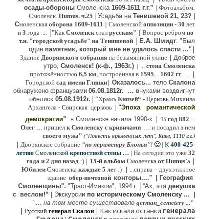
осады-обороны
Смоленска
1609-1611 г.г.”
|
Фотоальбом:
Смоленск.
Humus. ч.25
| Усадьба на
Тенишевой 21, 23?
|
С
моленская
оборона
1609-1611
|
Смоленской
оппозиции
- 30
лет
|
и
3
года ...
"Как
Смоленск
стал
русским"
|
Вопрос ребром
по
|
т.н. "городской усадьбе" на Тенишевой
Е.А. Шмидт
: "Был
|
один
памятник, который мне не удалось спасти ..."
|
Здание
Дворянского собрания
на безымянной улице
Доброе
утро,
Смоленск! (к-ф., 1963г.)
...
стена Смоленска
|
|
протяжённостью
6,5 км
, построенная в
1595—1602 гг
. ...
|
Городской
сад имени Глинки
Оказалось...
тело
Скалона
о
бнаружено французами
06.08.
1812г
.
…
внук
ами
воздвигнут
|
“
обелиск
05.08.
1912г.
Храмъ
Князей“
- Церковь Михаила
|
Архангела - Свирская церковь
"Эпоха
романтической
|
демократии”
в Смоленске
начала 1990-х
"В
год 882
...
Олег
… пришел
к Смоленску
с кривичами
…
и посадил в нем
"
своего мужа
(
овесть временных лет", Киев, 1110 г.г.)
"
П
|
Дворянское собрание
“
по периметру Блонья
”!
🙂
|
К
4
00-425-
летию
Смоленской
крепостной стены …
|
На сегодня это уже
32
|
года и 2 дня назад
:) |
1
5-й альбом
Смоленска
от Humus`
a
|
Юбилеи
Смоленска
каждые 5 ле
т :)
...
справа – двухэтажное
здание
обер-почтовой
конторы...."
|
Гeография
Cмоленщины".
"Траст-Имаком", 1994 г.
|
“Ах, эта
девушка
с веслом!”
|
Экскурсии
п
о историческому Смоленску ...
|
"...
на том месте существовало
german_cemetery ..."
|
|
Как искали останки
генерала
Р
усский
генерал Скалон