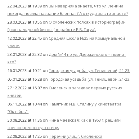
22.04.2023 at 19:39
on
Вы наверняка знаете, что ул. Ленина
некогда носила название Блонная? А откуда вы это знаете?
28.03.2023 at 18:56
on
О смоленских полках в историографии
Грюнвальдской битвы (по работе Р.Б. Гагуа).
12.02.2023 at 22:45
on
Средняя школа №25 на Коммунальной
улице.
23.01.2023 at 22:32
on
Дом №14 по ул. Дзержинского – помнит
кто?
16.01.2023 at 10:21
on
Городская усадьба: ул. Тенишевой, 21-23.
05.01.2023 at 16:28
on
Городская усадьба: ул. Тенишевой, 21-23.
27.12.2022 at 16:07
on
Смоленск в загадках первых русских
князей.
06.11.2022 at 10:44
on
Памятник И.В. Сталину у кинотеатра
“Октябрь”.
30.08.2022 at 11:36
on
Нина Чаевская: Как в 1963 г. решили
снести крепостную стену.
22.08.2022 at 17:25
on
Перечни улиц г. Смоленска,