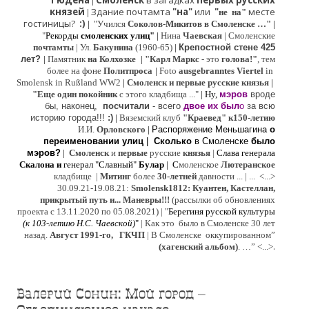
Гюдена
Смоленск
в загадках
первых русских
|
князей
Здание почтамта
"на"
или
"
месте
|
не на"
гостиницы?
:)
|
"Учился
Соколов-Микитов в Смоленске …"
|
"
Рекорды
смоленских улиц"
|
Нина
Ч
аевская
|
Смоленские
почтамты
|
Ул.
Бакунина
(1960-65)
|
Крепостной стене 425
лет?
|
Памятник
на Колхозке
|
"Карл Маркс
- это
голова!"
, тем
более на фоне
Политпроса
|
Foto
ausgebranntes Viertel
in
Smolensk in Rußland WW2
|
Смоленск и первые русские князья
|
"
Е
ще од
и
н покойник
с этого кладбища ..."
| Ну,
мэров
вроде
бы, наконец,
посчитали
- всего
двое их был
о
за всю
историю города!!!
:)
|
Вяземский клуб
"Краевед" к150-летию
И.И.
Орловского
|
Распоряжение Меньшагина
о
переименовании улиц
|
Сколько
в Смоленске
было
мэров?
|
Смоленск
и
первые
русские
князья
|
Слава генерала
Скалона
и
генерал "Славный"
Булар
| С
моленское
Лютерaнское
кладбище |
Митинг
более
30-летней
давности ...
| ...
<...>
30.09.21-19.08.21:
Smolensk1812: Куантен, Кастеллан,
прикрытый путь и... Маневры!!!
(рассылки об обновлениях
проекта с 13.11.2020 по 05.08.2021) | "
Б
ерегиня русской культуры
(к
103-летию Н.С. Чаевской
)
"
|
Как это было в Смоленске 30 лет
назад.
Август 1991-го, ГКЧП
|
В Смоленске
оккупированном
”
.
(хагенский альбом)
. …”
<...>
Валерий Сонин: Мой город –