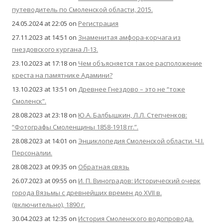
путеводитель по Смоленской области, 2015.
24.05.2024 at 22:05
on
Регистрация
27.11.2023 at 14:51
on
Знаменитая амфора-корчага из
гнездовского кургана Л-13.
23.10.2023 at 17:18
on
Чем объясняется такое расположение
креста на памятнике Адамини?
13.10.2023 at 13:51
on
Древнее Гнездово – это не “тоже
Смоленск”.
28.08.2023 at 23:18
on
Ю.А. Балбышкин, Л.Л. Степченков:
“Фотографы Смоленщины 1858-1918 гг.”.
28.08.2023 at 14:01
on
Энциклопедия Смоленской области. Ч.I.
Персоналии.
28.08.2023 at 09:35
on
Обратная связь
26.07.2023 at 09:55
on
И. П. Виноградов: Исторический очерк
города Вязьмы с древнейших времен до XVII в.
(включительно), 1890 г.
30.04.2023 at 12:35
on
История Смоленского водопровода.