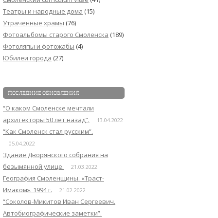
Театры и народные дома
(15)
Утраченные храмы
(76)
Фотоальбомы старого Смоленска
(189)
Фотоляпы и фотожабы
(4)
Юбилеи города
(27)
ПОСЛЕДНИЕ ОБНОВЛЕНИЯ
“О каком Смоленске мечтали
архитекторы 50 лет назад”.
13.04.2022
“Как Смоленск стал русским”.
05.04.2022
Здание Дворянского собрания на
безымянной улице.
21.03.2022
География Смоленщины. «Траст-
Имаком». 1994 г.
21.02.2022
“Соколов-Микитов Иван Сергеевич.
Автобиографические заметки”.