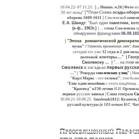
|
|
16
.04.22- 07.11.21:
...
Humus. ч.26
Фото
из
|
50 лет назад”
“
План-Схема
осады-обор
оборона
1609-1611
|
Смоленской
оппоз
Е.А. Шмидт
: "Был один
памятник, кото
(к-ф., 1963г.)
...
стена Смоленска
п
|
о
бнаружено французами
06.08.
181
|
"Эпоха
романтической демократ
"
мужа
(
овесть временных лет", Киев,
"
П
сегодня это уже
32 года и 2 дня наза
почтовой
конторы...."
|
Гeог
Смоленску ...
|
"...
на том м
Смоленск
в загадках
первых русски
…"
|
"
Рекорды
смоленских улиц"
|
Ни
"Карл Маркс
- это
голова!"
, тем боле
"
Е
ще од
и
н покойник
с этого кладбища ..
"Краевед" к150-летию
И.И.
Орловск
первые
русские
князья
|
Слава генерала
Ск
30.09.21-19.08.21:
Smolensk1812: Куантен, 
русской культуры
(к
103-летию Н.С. Ча
Преосвященный Парфирий