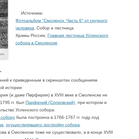
.
….
Источники:
Фотоальбом “Смоленск. Часть 6″ от скучного
человека
, Собор и лестница.
Храмы России,
Главная лестница Успенского
собора в Смоленске
.
”
чаний к приведенным в скриншотах сообщениям
ой истории:
рия (и даже П
о
рфирия) в XVIII веке в Смоленске не
1795 гг. был
Парфений (Сопковский)
, при котором и
льство Успенского собора.
 собору
была построена в 1766-1767 гг. году под
ва
,
осуществлявшего достройку собора
.
ва в Смоленске тоже не существовало, а в конце XVIII