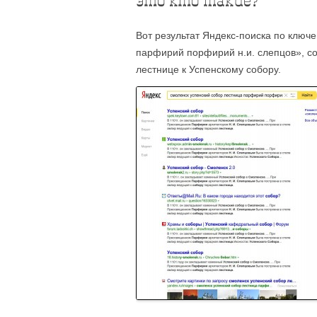
это кто такие?
Вот результат Яндекс-поиска по ключ
парфирий порфирий н.и. слепцов», с
лестнице к Успенскому собору.