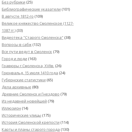
Без рубрики
(25)
Библиографические указатели
(101)
В августе 1812-го
(109)
Великое княжество Смоленское (1127-
1387 гг.)
(33)
Видеотека "Cтарого Смоленска"
(38)
Вопросы в сабж
(132)
Все пути ведут в Смоленск
(79)
Город и люди
(163)
Гравюры г.Смоленска, XVIIв.
(26)
Грюнвальд, 15 июля 1410 года
(24)
Губернские статистики
(65)
Дела архивные
(80)
Древние Смоленск и Гнездово
(79)
Из недавней новейшей
(79)
Иллюзион
(14)
Исторические улицы
(175)
История Смоленской крепости
(114)
Карты и планы старого города
(130)