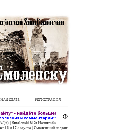
НАЯ СВЯЗЬ
РЕГИСТРАЦИЯ
айту" - найдёте больше!
полнения и коммент
арии":
ЦГАДА)
|
Smolensk1812: Начштаба
т 16 и 17 августа | Смоленский подвиг