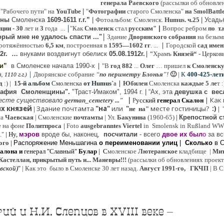
генерала Раевского
(рассылки об обновлен
 "Рабочего пути" на
YouTube
|
"
Фотографии
старого Смоленска"
на SmolBattl
оны
Смоленска
1609-1611 г.г.”
|
Фотоальбом: Смоленск.
Humus. ч.25
| Усад
|
иции
- 30
лет и
3
года ...
"Как
Смоленск
стал
русским"
|
Вопрос ребром
по т.
|
рый мне не удалось спасти ..."
Здание
Дворянского собрания
на безым
|
ротяжённостью
6,5 км
, построенная в
1595—1602 гг
. ...
Городской
сад имен
|
“
2г
.
…
внук
ами
воздвигнут обелиск
05.08.
1912г.
Храмъ
Князей“
- Церков
|
ии”
в Смоленске
начала 1990-х
"В
год 882
...
Олег
… пришел
к Смоленск
|
Дворянское собрание
“
по периметру Блонья
”!
🙂
|
К
4
00-425-лет
 1110 г.г.)
|
д
:) |
1
5-й альбом
Смоленска
от Humus`
a
Юбилеи
Смоленска
каждые 5 ле
т 
рафия Cмоленщины".
"Траст-Имаком", 1994 г.
|
“Ах, эта
девушка с вес
|
|
Как
есте существовало
german_cemetery ..."
Р
усский
генерал Скалон
х князей
Здание почтамта
"на"
или
"
месте гостиницы?
:)
|
не на"
|
на
Ч
аевская
|
Смоленские
почтамты
|
Ул.
Бакунина
(1960-65)
|
Крепостной с
е на фоне
Политпроса
|
Foto
ausgebranntes Viertel
in Smolensk in Rußland W
."
| Ну,
мэров
вроде бы, наконец,
посчитали
- всего
двое их был
о
за вс
ого
|
Распоряжение Меньшагина
о переименовании улиц
|
Сколько
в 
алона
и
генерал "Славный"
Булар
| С
моленское
Лютерaнское
кладбище |
Мит
Кастеллан, прикрытый путь и... Маневры!!!
(рассылки об обновлениях проекта 
евской
)
"
|
Как это было в Смоленске 30 лет назад.
Август 1991-го, ГКЧП
|
В С
 и Н.И. Слепцов в XVIII веке –