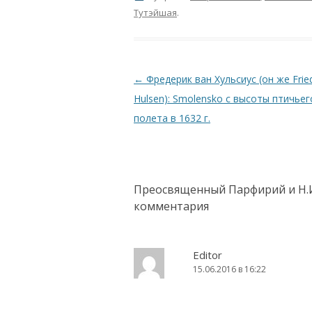
Тутэйшая
.
Навигация по записям
←
Фредерик ван Хульсиус (он же Fried
Hulsen): Smolensko с высоты птичьег
полета в 1632 г.
Преосвященный Парфирий и Н.И. 
комментария
Editor
15.06.2016 в 16:22