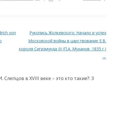
rich von
Рукопись Жолкевского: Начало и успех
о
Московской войны в царствование Е.В.
короля Сигизмунда III (П.А. Муханов, 1835 г.)
→
Слепцов в XVIII веке – это кто такие?
: 3