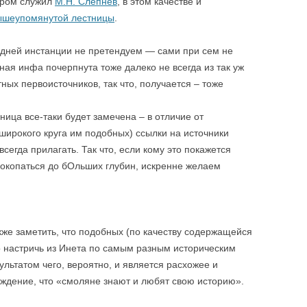
тором служил
М.Н. Слепнев
, в этом качестве и
ышеупомянутой лестницы
.
дней инстанции не претендуем — сами при сем не
ая инфа почерпнута тоже далеко не всегда из так уж
тных первоисточников, так что, получается – тоже
ица все-таки будет замечена – в отличие от
ирокого круга им подобных) ссылки на источники
сегда прилагать. Так что, если кому это покажется
окопаться до бОльших глубин, искренне желаем
акже заметить, что подобных (по качеству содержащейся
 настричь из Инета по самым разным историческим
ультатом чего, вероятно, и является расхожее и
ждение, что «смоляне знают и любят свою историю».