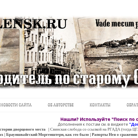
теводители, фотографии, открытки, карты …
Перейти к содержимому
НОВОСТИ САЙТА
ОБ АВТОРСТВЕ
КОНТАКТЫ
ОБРАТ
Нашли? Используйте "Поиск по с
Дополнения к постам см. в виджете
"До
 истории дворцового места
|
Свинская слобода со ссылкой на РГАДА (тогда 
ах | Брауншвайгский Моргенштерн, как это было | Рапорты Нея о сражении о