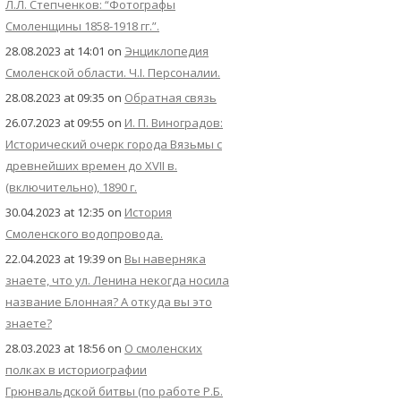
Л.Л. Степченков: “Фотографы
Смоленщины 1858-1918 гг.”.
28.08.2023 at 14:01
on
Энциклопедия
Смоленской области. Ч.I. Персоналии.
28.08.2023 at 09:35
on
Обратная связь
26.07.2023 at 09:55
on
И. П. Виноградов:
Исторический очерк города Вязьмы с
древнейших времен до XVII в.
(включительно), 1890 г.
30.04.2023 at 12:35
on
История
Смоленского водопровода.
22.04.2023 at 19:39
on
Вы наверняка
знаете, что ул. Ленина некогда носила
название Блонная? А откуда вы это
знаете?
28.03.2023 at 18:56
on
О смоленских
полках в историографии
Грюнвальдской битвы (по работе Р.Б.