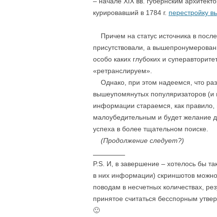
– начале XIX вв. губернским архитек
курировавший в 1784 г.
перестройку в
Причем на статус источника в после
присутствовали, а вышепронумерованн
особо каких глубоких и суперавторите
«ретранслируем».
Однако, при этом надеемся, что разн
вышеупомянутых популяризаторов (и ш
информации стараемся, как правило, в
малоубедительным и будет желание д
успеха в более тщательном поиске.
(Продолжение следует?)
___________
P.S. И, в завершение – хотелось бы т
в них информации) скриншотов можно
поводам в несчетных количествах, рез
принятое считаться бесспорным утвер
🙂