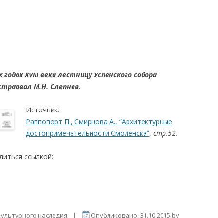
х годах X
VII
I века лестницу Успенского собора
страивал М.Н. Слепнев
.
Источник:
Раппопорт П., Смирнова А., “Архитектурные
достопримечательности Смоленска”
,
стр.52.
литься ссылкой:
ультурного наследия
|
Опубликовано:
31.10.2015
by