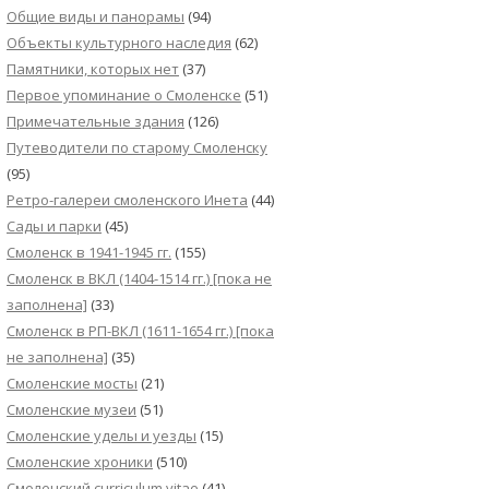
Общие виды и панорамы
(94)
Объекты культурного наследия
(62)
Памятники, которых нет
(37)
Первое упоминание о Смоленске
(51)
Примечательные здания
(126)
Путеводители по старому Смоленску
(95)
Ретро-галереи смоленского Инета
(44)
Сады и парки
(45)
Смоленск в 1941-1945 гг.
(155)
Смоленск в ВКЛ (1404-1514 гг.) [пока не
заполнена]
(33)
Смоленск в РП-ВКЛ (1611-1654 гг.) [пока
не заполнена]
(35)
Смоленские мосты
(21)
Смоленские музеи
(51)
Смоленские уделы и уезды
(15)
Смоленские хроники
(510)
Смоленский сurriculum vitae
(41)