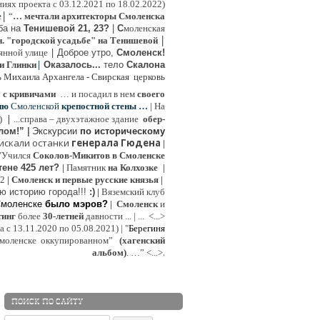
иях проекта с 03.12.2021 по 18.02.2022)
|
e
“
… мечтали архитекторы Смоленска
ьба на
Тенишевой 21, 23?
|
С
моленская
|
н. "городской усадьбе" на Тенишевой
|
янной улице
Доброе утро,
Смоленск!
|
и Глинки
Оказалось...
тело
Скалона
ь Михаила Архангела - Свирская церковь
у
с кривичами
…
и посадил в нем
своего
ию
Смоленской
крепостной стены …
|
На
|
:)
...
справа – двухэтажное здание
обер-
лом!”
|
Экскурсии
п
о историческому
 искали останки
генерала Гюдена
|
"Учился
Соколов-Микитов в Смоленске
тене 425 лет?
|
Памятник
на Колхозке
|
W2
|
Смоленск и первые русские князья
|
ю историю города!!!
:)
|
Вяземский клуб
Смоленске
было мэров?
|
Смоленск
и
инг
более
30-летней
давности ...
| ...
<...>
с 13.11.2020 по 05.08.2021) | "
Б
ерегиня
моленске
оккупированном
”
(хагенский
.
альбом)
. …”
<...>
ПОИСК ПО САЙТУ