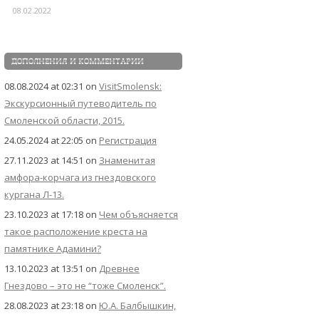
08.02.2022
ДОПОЛНЕНИЯ И КОММЕНТАРИИ
08.08.2024 at 02:31
on
VisitSmolensk:
Экскурсионный путеводитель по
Смоленской области, 2015.
24.05.2024 at 22:05
on
Регистрация
27.11.2023 at 14:51
on
Знаменитая
амфора-корчага из гнездовского
кургана Л-13.
23.10.2023 at 17:18
on
Чем объясняется
такое расположение креста на
памятнике Адамини?
13.10.2023 at 13:51
on
Древнее
Гнездово – это не “тоже Смоленск”.
28.08.2023 at 23:18
on
Ю.А. Балбышкин,