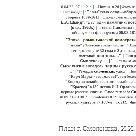
|
|
16
.04.22- 07.11.21:
...
Humus. ч.26
Фото
из
|
50 лет назад”
“
План-Схема
осады-обор
оборона
1609-1611
|
Смоленской
оппоз
Е.А. Шмидт
: "Был один
памятник, кото
(к-ф., 1963г.)
...
стена Смоленска
п
|
о
бнаружено французами
06.08.
181
|
"Эпоха
романтической демократ
"
мужа
(
овесть временных лет", Киев,
"
П
сегодня это уже
32 года и 2 дня наза
почтовой
конторы...."
|
Гeог
Смоленску ...
|
"...
на том м
Смоленск
в загадках
первых русски
…"
|
"
Рекорды
смоленских улиц"
|
Ни
"Карл Маркс
- это
голова!"
, тем боле
"
Е
ще од
и
н покойник
с этого кладбища ..
"Краевед" к150-летию
И.И.
Орловск
первые
русские
князья
|
Слава генерала
Ск
30.09.21-19.08.21:
Smolensk1812: Куантен, 
русской культуры
(к
103-летию Н.С. Ча
План г. Смоленска, И.И. 