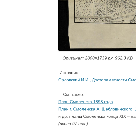
….
Оригинал: 2000×1739 px, 962,3 KB.
Источник:
Орловский
И.И., Достопамятности См
См. также:
План Смоленска 1898 года
План г. Смоленска А. Шебловинского, 1
и др. планы Смоленска конца XIX – на
(всего 97 поз.)