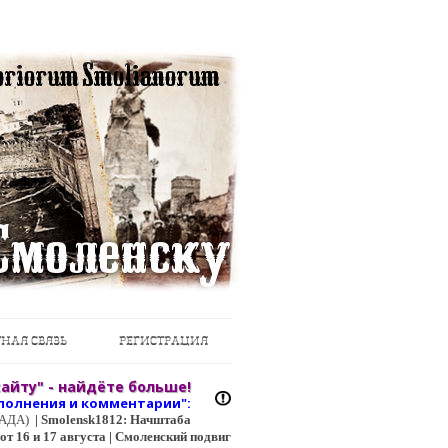
НАЯ СВЯЗЬ
РЕГИСТРАЦИЯ
айту" - найдёте больше!
полнения и коммент
арии":
ЦГАДА)
|
Smolensk1812: Начштаба
т 16 и 17 августа | Смоленский подвиг