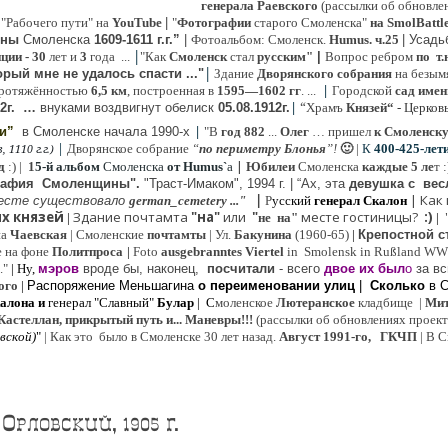
генерала Раевского
(рассылки об обновлен
 "Рабочего пути" на
YouTube
|
"
Фотографии
старого Смоленска"
на SmolBattl
оны
Смоленска
1609-1611 г.г.”
|
Фотоальбом: Смоленск.
Humus. ч.25
| Усад
|
иции
- 30
лет и
3
года ...
"Как
Смоленск
стал
русским"
|
Вопрос ребром
по т.
|
рый мне не удалось спасти ..."
Здание
Дворянского собрания
на безым
|
ротяжённостью
6,5 км
, построенная в
1595—1602 гг
. ...
Городской
сад имен
|
“
2г
.
…
внук
ами
воздвигнут обелиск
05.08.
1912г.
Храмъ
Князей“
- Церков
|
ии”
в Смоленске
начала 1990-х
"В
год 882
...
Олег
… пришел
к Смоленск
|
Дворянское собрание
“
по периметру Блонья
”!
🙂
|
К
4
00-425-лет
 1110 г.г.)
|
д
:) |
1
5-й альбом
Смоленска
от Humus`
a
Юбилеи
Смоленска
каждые 5 ле
т 
рафия Cмоленщины".
"Траст-Имаком", 1994 г.
|
“Ах, эта
девушка с вес
|
|
Как
есте существовало
german_cemetery ..."
Р
усский
генерал Скалон
х князей
Здание почтамта
"на"
или
"
месте гостиницы?
:)
|
не на"
|
на
Ч
аевская
|
Смоленские
почтамты
|
Ул.
Бакунина
(1960-65)
|
Крепостной с
е на фоне
Политпроса
|
Foto
ausgebranntes Viertel
in Smolensk in Rußland W
."
| Ну,
мэров
вроде бы, наконец,
посчитали
- всего
двое их был
о
за вс
ого
|
Распоряжение Меньшагина
о переименовании улиц
|
Сколько
в 
алона
и
генерал "Славный"
Булар
| С
моленское
Лютерaнское
кладбище |
Мит
Кастеллан, прикрытый путь и... Маневры!!!
(рассылки об обновлениях проекта 
евской
)
"
|
Как это было в Смоленске 30 лет назад.
Август 1991-го, ГКЧП
|
В С
Орловский, 1905 г.