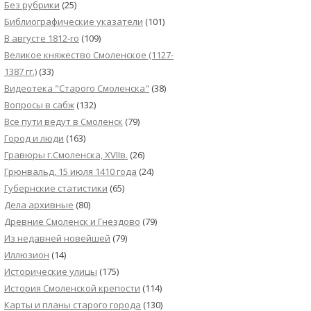
Без рубрики
(25)
Библиографические указатели
(101)
В августе 1812-го
(109)
Великое княжество Смоленское (1127-
1387 гг.)
(33)
Видеотека "Cтарого Смоленска"
(38)
Вопросы в сабж
(132)
Все пути ведут в Смоленск
(79)
Город и люди
(163)
Гравюры г.Смоленска, XVIIв.
(26)
Грюнвальд, 15 июля 1410 года
(24)
Губернские статистики
(65)
Дела архивные
(80)
Древние Смоленск и Гнездово
(79)
Из недавней новейшей
(79)
Иллюзион
(14)
Исторические улицы
(175)
История Смоленской крепости
(114)
Карты и планы старого города
(130)