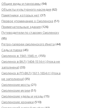
Общие виды и панорамы
(94)
Объекты культурного наследия
(62)
Памятники, которых нет
(37)
Первое упоминание о Смоленске
(51)
Примечательные здания
(126)
Путеводители по старому Смоленску
(95)
Ретро-галереи смоленского Инета
(44)
Сады и парки
(45)
Смоленск в 1941-1945 гг.
(155)
Смоленск в ВКЛ (1404-1514 гг.) [пока не
заполнена]
(33)
Смоленск в РП-ВКЛ (1611-1654 гг.) [пока
не заполнена]
(35)
Смоленские мосты
(21)
Смоленские музеи
(51)
Смоленские уделы и уезды
(15)
Смоленские хроники
(510)
Смоленский сurriculum vitae
(41)