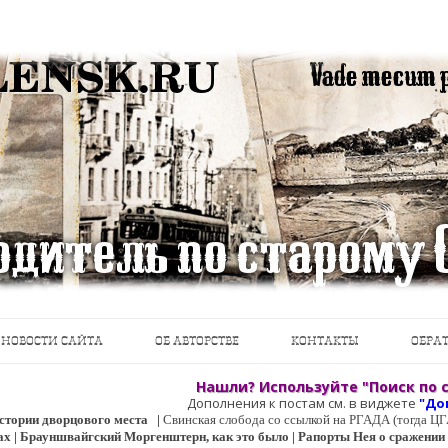
теводители, фотографии, открытки, карты …
Перейти к содержимому
НОВОСТИ САЙТА
ОБ АВТОРСТВЕ
КОНТАКТЫ
ОБРАТ
Нашли? Используйте "Поиск по с
Дополнения к постам см. в виджете
"До
 истории дворцового места
|
Свинская слобода со ссылкой на РГАДА (тогда 
ах | Брауншвайгский Моргенштерн, как это было | Рапорты Нея о сражении о