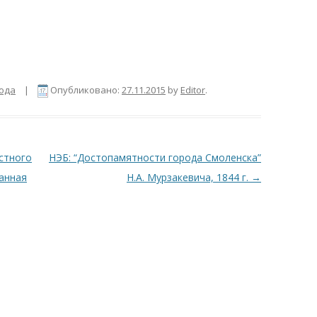
рода
|
Опубликовано:
27.11.2015
by
Editor
.
стного
НЭБ: “Достопамятности города Смоленска”
данная
Н.А. Мурзакевича, 1844 г.
→