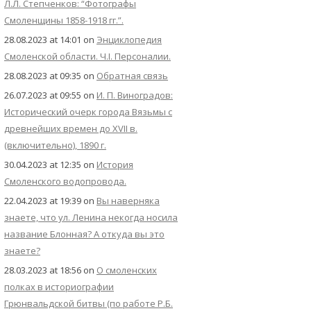
Л.Л. Степченков: “Фотографы
Смоленщины 1858-1918 гг.”.
28.08.2023 at 14:01
on
Энциклопедия
Смоленской области. Ч.I. Персоналии.
28.08.2023 at 09:35
on
Обратная связь
26.07.2023 at 09:55
on
И. П. Виноградов:
Исторический очерк города Вязьмы с
древнейших времен до XVII в.
(включительно), 1890 г.
30.04.2023 at 12:35
on
История
Смоленского водопровода.
22.04.2023 at 19:39
on
Вы наверняка
знаете, что ул. Ленина некогда носила
название Блонная? А откуда вы это
знаете?
28.03.2023 at 18:56
on
О смоленских
полках в историографии
Грюнвальдской битвы (по работе Р.Б.