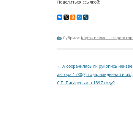
Поделиться ссылкой:
Рубрика:
Карты и планы старого го
Навигация по записям
←
А сохранилась ли рукопись неизве
автора 1780(?) года, найденная и из
С.П. Писаревым в 1897 году?