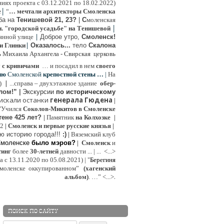
иях проекта с 03.12.2021 по 18.02.2022)
|
e
“
… мечтали архитекторы Смоленска
ьба на
Тенишевой 21, 23?
|
С
моленская
|
н. "городской усадьбе" на Тенишевой
|
янной улице
Доброе утро,
Смоленск!
|
и Глинки
Оказалось...
тело
Скалона
ь Михаила Архангела - Свирская церковь
у
с кривичами
…
и посадил в нем
своего
ию
Смоленской
крепостной стены …
|
На
|
:)
...
справа – двухэтажное здание
обер-
лом!”
|
Экскурсии
п
о историческому
 искали останки
генерала Гюдена
|
"Учился
Соколов-Микитов в Смоленске
тене 425 лет?
|
Памятник
на Колхозке
|
W2
|
Смоленск и первые русские князья
|
ю историю города!!!
:)
|
Вяземский клуб
Смоленске
было мэров?
|
Смоленск
и
инг
более
30-летней
давности ...
| ...
<...>
с 13.11.2020 по 05.08.2021) | "
Б
ерегиня
моленске
оккупированном
”
(хагенский
.
альбом)
. …”
<...>
ПОИСК ПО САЙТУ