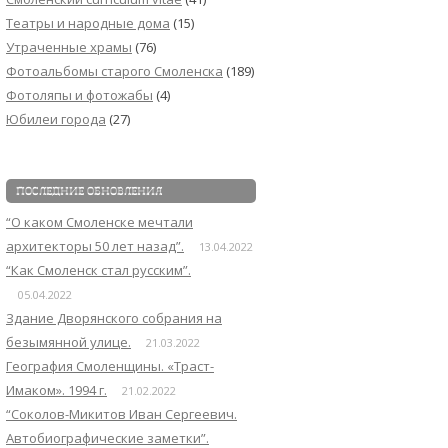
Театры и народные дома
(15)
Утраченные храмы
(76)
Фотоальбомы старого Смоленска
(189)
Фотоляпы и фотожабы
(4)
Юбилеи города
(27)
ПОСЛЕДНИЕ ОБНОВЛЕНИЯ
“О каком Смоленске мечтали
архитекторы 50 лет назад”.
13.04.2022
“Как Смоленск стал русским”.
05.04.2022
Здание Дворянского собрания на
безымянной улице.
21.03.2022
География Смоленщины. «Траст-
Имаком». 1994 г.
21.02.2022
“Соколов-Микитов Иван Сергеевич.
Автобиографические заметки”.