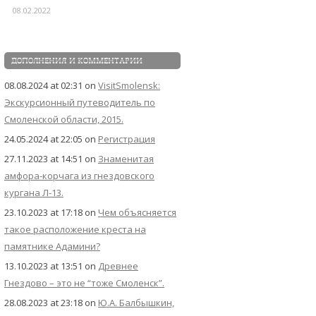
08.02.2022
ДОПОЛНЕНИЯ И КОММЕНТАРИИ
08.08.2024 at 02:31
on
VisitSmolensk:
Экскурсионный путеводитель по
Смоленской области, 2015.
24.05.2024 at 22:05
on
Регистрация
27.11.2023 at 14:51
on
Знаменитая
амфора-корчага из гнездовского
кургана Л-13.
23.10.2023 at 17:18
on
Чем объясняется
такое расположение креста на
памятнике Адамини?
13.10.2023 at 13:51
on
Древнее
Гнездово – это не “тоже Смоленск”.
28.08.2023 at 23:18
on
Ю.А. Балбышкин,