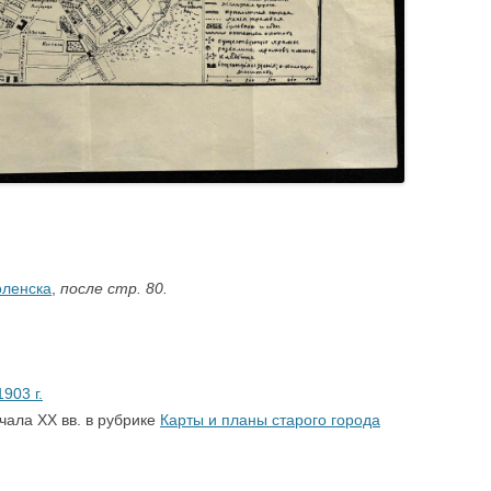
оленска
,
после стр. 80.
903 г.
чала XX вв. в рубрике
Карты и планы старого города