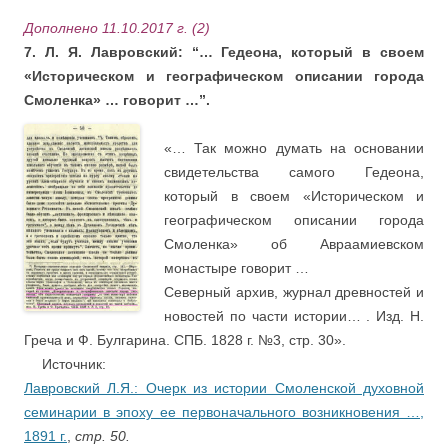
Дополнено 11.10.2017 г. (2)
7. Л. Я. Лавровский: “… Гедеона, который в своем
«Историческом и географическом описании города
Смоленка» … говорит …”.
.
«… Так можно думать на основании
свидетельства самого Гедеона,
который в своем «Историческом и
географическом описании города
Смоленка» об Авраамиевском
монастыре говорит …
Северный архив, журнал древностей и
новостей по части истории… . Изд. Н.
Греча и Ф. Булгарина. СПБ. 1828 г. №3, стр. 30».
…
.
Источник:
Лавровский Л.Я.: Очерк из истории Смоленской духовной
семинарии в эпоху ее первоначального возникновения …,
1891 г.
,
стр. 50.