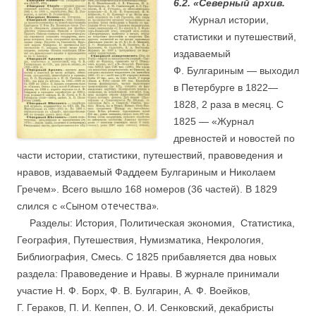
6.2. «Северный архив.
….
Журнал истории,
статистики и путешествий,
издаваемый
Ф. Булгариным — выходил
в Петербурге в 1822—
1828, 2 раза в месяц. С
1825 — «Журнал
древностей и новостей по
части истории, статистики, путешествий, правоведения и
нравов, издаваемый Фаддеем Булгариным и Николаем
Гречем». Всего вышло 168 номеров (36 частей). В 1829
Сыном отечества».
слился с «
….
Разделы: История, Политическая экономия, Статистика,
География, Путешествия, Нумизматика, Некрология,
Библиография, Смесь. С 1825 прибавляется два новых
раздела: Правоведение и Нравы. В журнале принимали
участие Н. Ф. Борх, Ф. В. Булгарин, А. Ф. Воейков,
Г. Гераков, П. И. Кеппен, О. И. Сенковский, декабристы