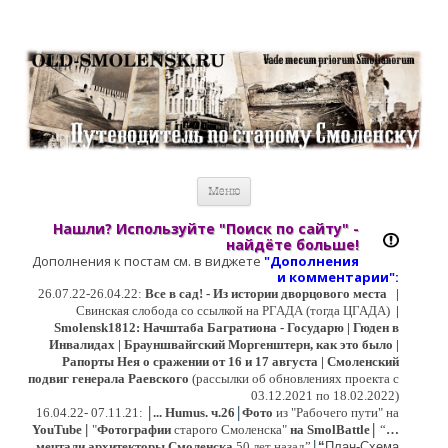
Старый Cмоленск
Историческое краеведение, старые путеводители, фотографии,
открытки, карты …
Перейти к содержимому
Меню
Нашли? Используйте "Поиск по сайту" -
найдёте больше!
Дополнения к постам см. в виджете
"Дополнения
и коммент
арии":
26.07.22-26.04.22:
Все в сад! - Из истории дворцового места
|
Свинская слобода со ссылкой на РГАДА (тогда ЦГАДА)
|
Smolensk1812: Начштаба Багратиона - Государю | Гюден в
Инвалидах | Брауншвайгский Моргенштерн, как это было |
Рапорты Нея о сражении от 16 и 17 августа | Смоленский
подвиг генерала Раевского
(рассылки об обновлениях проекта с
03.12.2021 по 18.02.2022)
|
|
16
.04.22- 07.11.21:
...
Humus. ч.26
Фото
из "Рабочего пути" на
|
YouTube
|
"
Фотографии
старого Смоленска"
на SmolBattle
“
…
|
мечтали архитекторы Смоленска
50 лет назад”
“
План-Схема