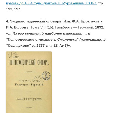
времен до 1804 года” диакона Н. Мурзакевича, 1804 г.
стр.
193, 197.
4. Энциклопедическiй словарь. Изд. Ф.А. Брокгаузъ и
И.А. Ефронъ.
Томъ VIII (15). Гальбергъ — Германiй.
1892.
«… Из его сочинений наиболее известны: … и
“Историческое описание г. Смоленска” (напечатано в
“Сев. архиве” за 1828 г. ч. 32, № 3)».