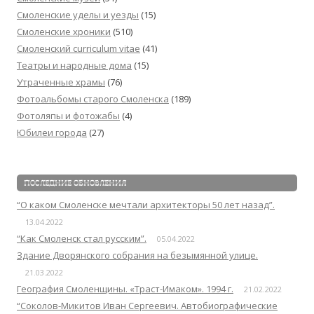
Смоленские уделы и уезды
(15)
Смоленские хроники
(510)
Смоленский сurriculum vitae
(41)
Театры и народные дома
(15)
Утраченные храмы
(76)
Фотоальбомы старого Смоленска
(189)
Фотоляпы и фотожабы
(4)
Юбилеи города
(27)
ПОСЛЕДНИЕ ОБНОВЛЕНИЯ
“О каком Смоленске мечтали архитекторы 50 лет назад”.
13.04.2022
“Как Смоленск стал русским”.
05.04.2022
Здание Дворянского собрания на безымянной улице.
21.03.2022
География Смоленщины. «Траст-Имаком». 1994 г.
21.02.2022
“Соколов-Микитов Иван Сергеевич. Автобиографические