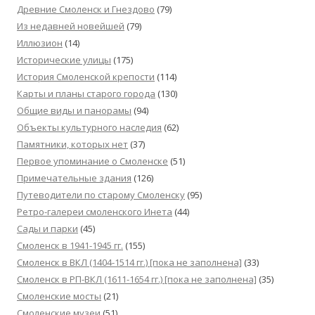
Древние Смоленск и Гнездово
(79)
Из недавней новейшей
(79)
Иллюзион
(14)
Исторические улицы
(175)
История Смоленской крепости
(114)
Карты и планы старого города
(130)
Общие виды и панорамы
(94)
Объекты культурного наследия
(62)
Памятники, которых нет
(37)
Первое упоминание о Смоленске
(51)
Примечательные здания
(126)
Путеводители по старому Смоленску
(95)
Ретро-галереи смоленского Инета
(44)
Сады и парки
(45)
Смоленск в 1941-1945 гг.
(155)
Смоленск в ВКЛ (1404-1514 гг.) [пока не заполнена]
(33)
Смоленск в РП-ВКЛ (1611-1654 гг.) [пока не заполнена]
(35)
Смоленские мосты
(21)
Смоленские музеи
(51)