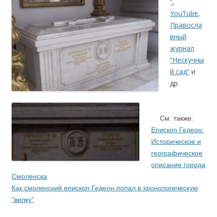
”
,
YouTube
,
Правосла
вный
журнал
“Нескучны
й сад”
и
др.
.
….
См. также:
Епископ Гедеон:
Историческое и
географическое
описание города
Смоленска
Как смоленский епископ Гедеон попал в хронологическую
“вилку”