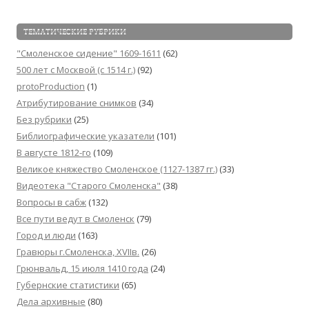
ТЕМАТИЧЕСКИЕ РУБРИКИ
"Смоленское сидение" 1609-1611
(62)
500 лет с Москвой (c 1514 г.)
(92)
protoProduction
(1)
Атрибутирование снимков
(34)
Без рубрики
(25)
Библиографические указатели
(101)
В августе 1812-го
(109)
Великое княжество Смоленское (1127-1387 гг.)
(33)
Видеотека "Cтарого Смоленска"
(38)
Вопросы в сабж
(132)
Все пути ведут в Смоленск
(79)
Город и люди
(163)
Гравюры г.Смоленска, XVIIв.
(26)
Грюнвальд, 15 июля 1410 года
(24)
Губернские статистики
(65)
Дела архивные
(80)