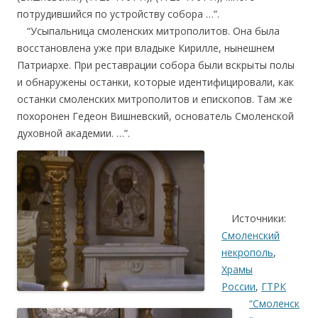
потрудившийся по устройству собора …”.
…
.
“Усыпальница смоленских митрополитов. Она была
восстановлена уже при владыке Кирилле, нынешнем
Патриархе. При реставрации собора были вскрыты полы
и обнаружены останки, которые идентифицировали, как
останки смоленских митрополитов и епископов. Там же
похоронен Гедеон Вишневский, основатель Смоленской
духовной академии. …”.
.
…
….
Источники:
Смоленский
некрополь
,
Храмы
России
,
ГТРК
“Смоленск