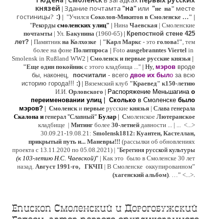
Гюдена
Смоленск
в загадках
первых русских
|
князей
Здание почтамта
"на"
или
"
месте
|
не на"
гостиницы?
:)
|
"Учился
Соколов-Микитов в Смоленске …"
|
"
Рекорды
смоленских улиц"
|
Нина
Ч
аевская
|
Смоленские
почтамты
|
Ул.
Бакунина
(1960-65)
|
Крепостной стене 425
лет?
|
Памятник
на Колхозке
|
"Карл Маркс
- это
голова!"
, тем
более на фоне
Политпроса
|
Foto
ausgebranntes Viertel
in
Smolensk in Rußland WW2
|
Смоленск и первые русские князья
|
"
Е
ще од
и
н покойник
с этого кладбища ..."
| Ну,
мэров
вроде
бы, наконец,
посчитали
- всего
двое их был
о
за всю
историю города!!!
:)
|
Вяземский клуб
"Краевед" к150-летию
И.И.
Орловского
|
Распоряжение Меньшагина
о
переименовании улиц
|
Сколько
в Смоленске
было
мэров?
|
Смоленск
и
первые
русские
князья
|
Слава генерала
Скалона
и
генерал "Славный"
Булар
| С
моленское
Лютерaнское
кладбище |
Митинг
более
30-летней
давности ...
| ...
<...>
30.09.21-19.08.21:
Smolensk1812: Куантен, Кастеллан,
прикрытый путь и... Маневры!!!
(рассылки об обновлениях
проекта с 13.11.2020 по 05.08.2021) | "
Б
ерегиня русской культуры
(к
103-летию Н.С. Чаевской
)
"
|
Как это было в Смоленске 30 лет
назад.
Август 1991-го, ГКЧП
|
В Смоленске
оккупированном
”
.
(хагенский альбом)
. …”
<...>
Епископ Смоленский и Дорогобужский