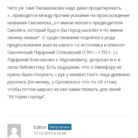
Чего уж там! Палашенкова надо даже процитировать.
«…приводится между прочим указание на происхождение
названия Смоленска „от имени некоего предводителя
Смолига, который будто бы город населил и по имени
своему назвал”. О существовании подобного рода
предположения знал из какого-то источника и епископ
Смоленский Парфений Сопковский (1761—1795 г. ).»
Парфений благоволил к Мурзакевичу, допускал его в
свою библиотеку. Есть ощущение, что о.Никифору не
нужно было покупать с рук у неизвестного лица древнюю
рукопись (по-моему, у Орловского что-то об этом),
чтобы потом широко из нее заимствовать для своей
“Истории города”.
Editor
Автор записи
12.12.2015 в 18:49