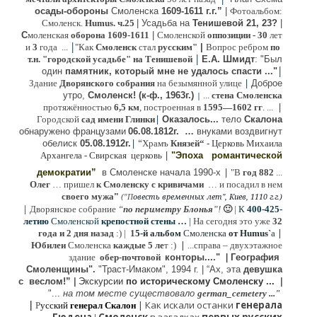
осады-обороны
Смоленска
1609-1611 г.г.”
|
Фотоальбом:
Смоленск.
Humus. ч.25
| Усадьба на
Тенишевой 21, 23?
|
С
моленская
оборона
1609-1611
|
Смоленской
оппозиции
- 30
лет
|
и
3
года ...
"Как
Смоленск
стал
русским"
|
Вопрос ребром
по
|
т.н. "городской усадьбе" на Тенишевой
Е.А. Шмидт
: "Был
|
один
памятник, который мне не удалось спасти ..."
|
Здание
Дворянского собрания
на безымянной улице
Доброе
утро,
Смоленск! (к-ф., 1963г.)
...
стена Смоленска
|
|
протяжённостью
6,5 км
, построенная в
1595—1602 гг
. ...
|
Городской
сад имени Глинки
Оказалось...
тело
Скалона
о
бнаружено французами
06.08.
1812г
.
…
внук
ами
воздвигнут
|
“
обелиск
05.08.
1912г.
Храмъ
Князей“
- Церковь Михаила
|
Архангела - Свирская церковь
"Эпоха
романтической
|
демократии”
в Смоленске
начала 1990-х
"В
год 882
...
Олег
… пришел
к Смоленску
с кривичами
…
и посадил в нем
"
своего мужа
(
овесть временных лет", Киев, 1110 г.г.)
"
П
|
Дворянское собрание
“
по периметру Блонья
”!
🙂
|
К
4
00-425-
летию
Смоленской
крепостной стены …
|
На сегодня это уже
32
|
года и 2 дня назад
:) |
1
5-й альбом
Смоленска
от Humus`
a
|
Юбилеи
Смоленска
каждые 5 ле
т :)
...
справа – двухэтажное
здание
обер-почтовой
конторы...."
|
Гeография
Cмоленщины".
"Траст-Имаком", 1994 г.
|
“Ах, эта
девушка
с веслом!”
|
Экскурсии
п
о историческому Смоленску ...
|
"...
на том месте существовало
german_cemetery ..."
|
|
Как искали останки
генерала
Р
усский
генерал Скалон