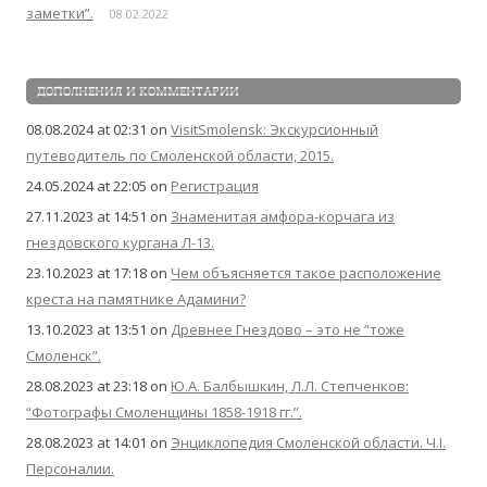
заметки”.
08.02.2022
ДОПОЛНЕНИЯ И КОММЕНТАРИИ
08.08.2024 at 02:31
on
VisitSmolensk: Экскурсионный
путеводитель по Смоленской области, 2015.
24.05.2024 at 22:05
on
Регистрация
27.11.2023 at 14:51
on
Знаменитая амфора-корчага из
гнездовского кургана Л-13.
23.10.2023 at 17:18
on
Чем объясняется такое расположение
креста на памятнике Адамини?
13.10.2023 at 13:51
on
Древнее Гнездово – это не “тоже
Смоленск”.
28.08.2023 at 23:18
on
Ю.А. Балбышкин, Л.Л. Степченков:
“Фотографы Смоленщины 1858-1918 гг.”.
28.08.2023 at 14:01
on
Энциклопедия Смоленской области. Ч.I.
Персоналии.