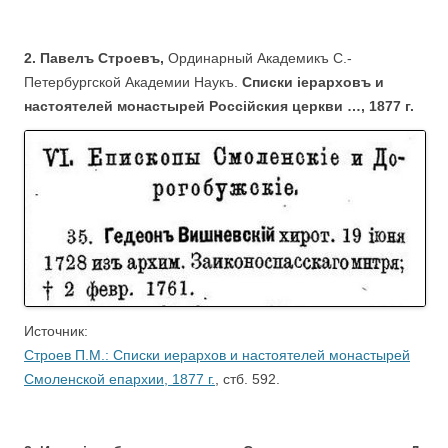
.
2. Павелъ Строевъ,
Ординарный Академикъ С.-
Петербургской Академии Наукъ.
Списки iерарховъ и
настоятелей монастырей Россiйския церкви …, 1877 г.
Источник:
Строев П.М.: Списки иерархов и настоятелей монастырей
Смоленской епархии, 1877 г.
, стб. 592.
.