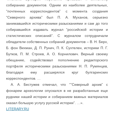
собиранию документов. Одним из наиболее деятельных,
“почтенных корреспондентов” с момента создания
“Северного архива” был П. А. Муханов, серьезно
занимавшийся историческими разысканиями и сам до того
собиравшийся издавать журнал “российской истории и
статистических описаний”. С журналом сотрудничали
обладатели собственных собраний документов – В. Н. Берх,
Б. фон Вихман, Д. П. Рунич, П. К. Сухтелен, историки П. Г.
Бутков, П. М. Строев, А. О. Корнилович. Верный своему
обещанию, содействовал пополнению редакторского
портфеля историческими разысканиями Н. П. Румянцев,
благодаря ему расширялся круг булгаринских
корреспондентов. …
….
А. А. Бестужев отмечал, что “”Северный архив” с
фонарем археологии опускался в не разработанные еще
рудники нашей истории и собиранием важных материалов
оказал большую услугу русской истории”. …».
LITERARY.RU