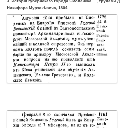
3. Исторiя губернскаго города Смоленска …, трудами Д.
Никифора Мурзакѣвича, 1804.