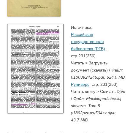
Источники:
Российская
государственная
библиотека (РГБ)
,
стр.231(256).
Читать > Загрузить
документ (скачать) /
Файл:
01003924245.pdf, 524,0 MB.
Руниверс
, стр. 231(253)
Читать книгу > Скачать DjVu
/
Файл: Elnciklopedicheskij
slovarm. Tom 8
y1892pzruxu504sx.djvu,
43,7 MiB.