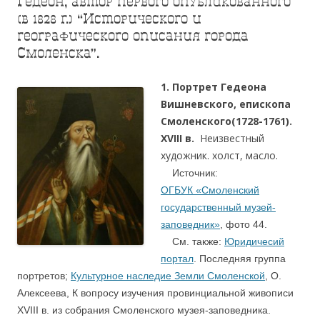
Гедеон, автор первого опубликованного
(в 1828 г.) “Исторического и
географического описания города
Смоленска”.
1. Портрет Гедеона
Вишневского, епископа
Смоленского(1728-1761).
XVIII в.
Неизвестный
художник. холст, масло.
Источник:
ОГБУК «Смоленский
государственный музей-
заповедник»
, фото 44.
См. также:
Юридичесий
портал
. Последняя группа
портретов;
Культурное наследие Земли Смоленской
, О.
Алексеева, К вопросу изучения провинциальной живописи
XVIII в. из собрания Смоленского музея-заповедника.