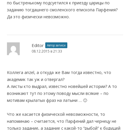
по быстренькому подсуетился к приезду царицы по
заданию тогдашнего смоленского епископа Парфения?
Да это физически невозможно.
Editor
Автор записи
08.12.2015 в 21:33
Коллега anzel, а откуда же Вам тогда известно, что
академик так уж и отвергал?
А листы кто выдрал, известно новейшей истории? А то
возникают тут по этому поводу мысли всякие – по
мотивам крылатых фраз на латыни … 🙂
Что же касается физической невозможности, то
напоминаю – считается, что Парфений дал чернецу не
только задание, а задание с какой-то “рыбой” к будущей