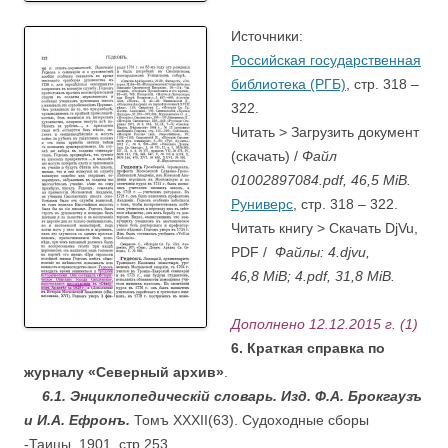
.
Источники:
Российская государственная
библиотека (РГБ)
, стр. 318 –
322.
Читать > Загрузить документ
(скачать) /
Файл
01002897084.pdf, 46,5 MiB.
Руниверс
, стр. 318 – 322.
Читать книгу > Скачать DjVu,
PDF /
Файлы: 4.djvu,
46,8 MiB; 4.pdf, 31,8 MiB.
Дополнено 12.12.2015 г. (1)
6. Краткая справка по
журналу «Северный архив»
.
….
6.1. Энциклопедическiй словарь. Изд. Ф.А. Брокгаузъ
и И.А. Ефронъ.
Томъ XXXII(63). Судоходные сборы
-Таицы. 1901, стр.253.