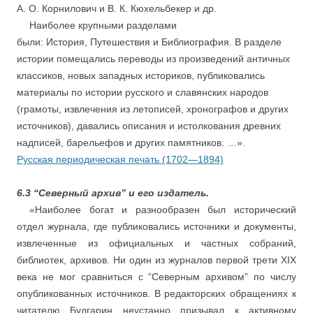
А. О. Корнилович и В. К. Кюхельбекер и др.
….
Наиболее крупными разделами
были: История, Путешествия и Библиография. В разделе
истории помещались переводы из произведений античных
классиков, новых западных историков, публиковались
материалы по истории русского и славянских народов
(грамоты, извлечения из летописей, хронографов и других
источников), давались описания и истолкования древних
надписей, барельефов и других памятников. …».
Русская периодическая печать (1702—1894)
6.3 “Северный архив” и его издатель.
….
«Наиболее богат и разнообразен был исторический
отдел журнала, где публиковались источники и документы,
извлеченные из официальных и частных собраний,
библиотек, архивов. Ни один из журналов первой трети XIX
века не мог сравниться с “Северным архивом” по числу
опубликованных источников. В редакторских обращениях к
читателю Булгарин неустанно призывал к активному