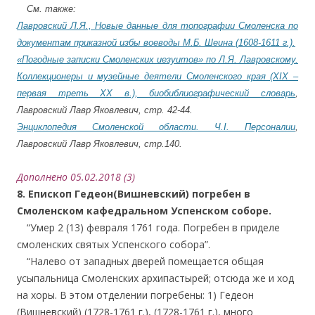
…
.
См. также:
Лавровский Л.Я., Новые данные для топографии Смоленска по
документам приказной избы воеводы М.Б. Шеина (1608-1611 г.).
«Погодные записки Смоленских иезуитов» по Л.Я. Лавровскому.
Коллекционеры и музейные деятели Смоленского края (XIX –
первая треть XX в.), биобиблиографический словарь
,
Лавровский Лавр Яковлевич, стр. 42-44.
Энциклопедия Смоленской области. Ч.I. Персоналии
,
Лавровский Лавр Яковлевич, стр.140.
Дополнено 05.02.2018 (3)
8. Епископ Гедеон(Вишневский) погребен в
Смоленском кафедральном Успенском соборе.
…
.
“Умер 2 (13) февраля 1761 года. Погребен в приделе
смоленских святых Успенского собора”.
…
.
“Налево от западных дверей помещается общая
усыпальница Смоленских архипастырей; отсюда же и ход
на хоры. В этом отделении погребены: 1) Гедеон
(Вишневский) (1728-1761 г.), (1728-1761 г.), много