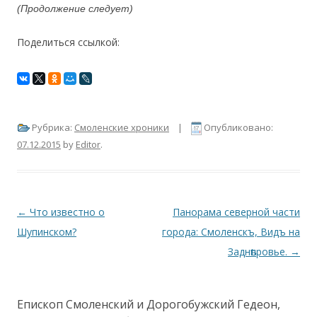
(Продолжение следует)
Поделиться ссылкой:
Рубрика:
Смоленские хроники
|
Опубликовано:
07.12.2015
by
Editor
.
Навигация по записям
←
Что известно о
Панорама северной части
Шупинском?
города: Смоленскъ, Видъ на
Заднѣпровье.
→
Епископ Смоленский и Дорогобужский Гедеон,