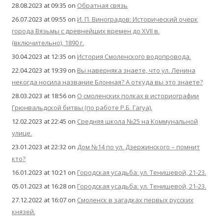
28.08.2023 at 09:35
on
Обратная связь
26.07.2023 at 09:55
on
И. П. Виноградов: Исторический очерк
города Вязьмы с древнейших времен до XVII в.
(включительно), 1890 г.
30.04.2023 at 12:35
on
История Смоленского водопровода.
22.04.2023 at 19:39
on
Вы наверняка знаете, что ул. Ленина
некогда носила название Блонная? А откуда вы это знаете?
28.03.2023 at 18:56
on
О смоленских полках в историографии
Грюнвальдской битвы (по работе Р.Б. Гагуа).
12.02.2023 at 22:45
on
Средняя школа №25 на Коммунальной
улице.
23.01.2023 at 22:32
on
Дом №14 по ул. Дзержинского – помнит
кто?
16.01.2023 at 10:21
on
Городская усадьба: ул. Тенишевой, 21-23.
05.01.2023 at 16:28
on
Городская усадьба: ул. Тенишевой, 21-23.
27.12.2022 at 16:07
on
Смоленск в загадках первых русских
князей.