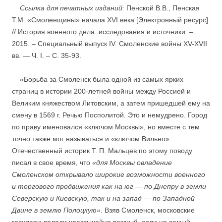
Ссылка для печатных изданий:
Пенской В.В., Пенская
Т.М. «Смоленщины» начала XVI века [Электронный ресурс]
// История военного дела: исследования и источники. –
2015. – Специальный выпуск IV. Смоленские войны XV-XVII
вв. — Ч. I. – C. 35-93.
«Борьба за Смоленск была одной из самых ярких
страниц в истории 200-летней войны между Россией и
Великим княжеством Литовским, а затем пришедшей ему на
смену в 1569 г. Речью Посполитой. Это и немудрено. Город
по праву именовался «ключом Москвы», но вместе с тем
точно также мог называться и «ключом Вильно».
Отечественный историк Т. П. Мальцев по этому поводу
писал в свое время, что
«для Москвы овладение
Смоленском открывало широкие возможности военного
и торгового продвижения как на юг — по Днепру в земли
Северскую и Киевскую, так и на запад — по Западной
Двине в землю Полоцкую»
. Взяв Смоленск, московские