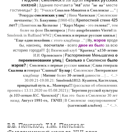
Гюдена
Смоленск
в загадках
первых русских
|
князей
Здание почтамта
"на"
или
"
месте
|
не на"
гостиницы?
:)
|
"Учился
Соколов-Микитов в Смоленске …"
|
"
Рекорды
смоленских улиц"
|
Нина
Ч
аевская
|
Смоленские
почтамты
|
Ул.
Бакунина
(1960-65)
|
Крепостной стене 425
лет?
|
Памятник
на Колхозке
|
"Карл Маркс
- это
голова!"
, тем
более на фоне
Политпроса
|
Foto
ausgebranntes Viertel
in
Smolensk in Rußland WW2
|
Смоленск и первые русские князья
|
"
Е
ще од
и
н покойник
с этого кладбища ..."
| Ну,
мэров
вроде
бы, наконец,
посчитали
- всего
двое их был
о
за всю
историю города!!!
:)
|
Вяземский клуб
"Краевед" к150-летию
И.И.
Орловского
|
Распоряжение Меньшагина
о
переименовании улиц
|
Сколько
в Смоленске
было
мэров?
|
Смоленск
и
первые
русские
князья
|
Слава генерала
Скалона
и
генерал "Славный"
Булар
| С
моленское
Лютерaнское
кладбище |
Митинг
более
30-летней
давности ...
| ...
<...>
30.09.21-19.08.21:
Smolensk1812: Куантен, Кастеллан,
прикрытый путь и... Маневры!!!
(рассылки об обновлениях
проекта с 13.11.2020 по 05.08.2021) | "
Б
ерегиня русской культуры
(к
103-летию Н.С. Чаевской
)
"
|
Как это было в Смоленске 30 лет
назад.
Август 1991-го, ГКЧП
|
В Смоленске
оккупированном
”
.
(хагенский альбом)
. …”
<...>
В.В. Пенской, Т.М. Пенская: