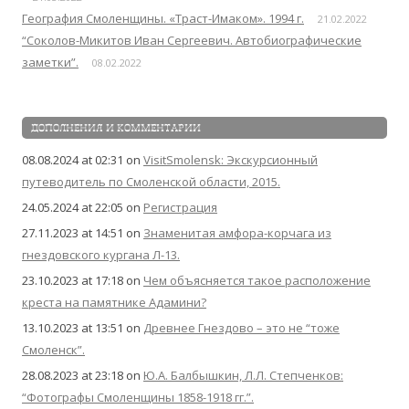
География Смоленщины. «Траст-Имаком». 1994 г.
21.02.2022
“Соколов-Микитов Иван Сергеевич. Автобиографические
заметки”.
08.02.2022
ДОПОЛНЕНИЯ И КОММЕНТАРИИ
08.08.2024 at 02:31
on
VisitSmolensk: Экскурсионный
путеводитель по Смоленской области, 2015.
24.05.2024 at 22:05
on
Регистрация
27.11.2023 at 14:51
on
Знаменитая амфора-корчага из
гнездовского кургана Л-13.
23.10.2023 at 17:18
on
Чем объясняется такое расположение
креста на памятнике Адамини?
13.10.2023 at 13:51
on
Древнее Гнездово – это не “тоже
Смоленск”.
28.08.2023 at 23:18
on
Ю.А. Балбышкин, Л.Л. Степченков:
“Фотографы Смоленщины 1858-1918 гг.”.