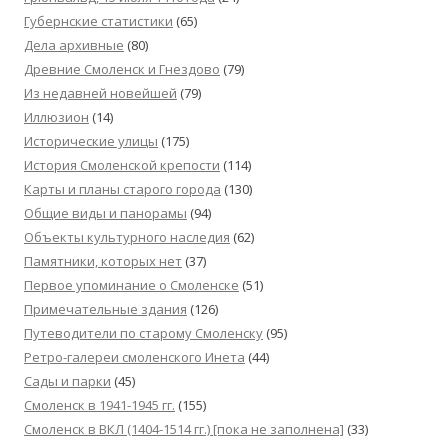
Губернские статистики
(65)
Дела архивные
(80)
Древние Смоленск и Гнездово
(79)
Из недавней новейшей
(79)
Иллюзион
(14)
Исторические улицы
(175)
История Смоленской крепости
(114)
Карты и планы старого города
(130)
Общие виды и панорамы
(94)
Объекты культурного наследия
(62)
Памятники, которых нет
(37)
Первое упоминание о Смоленске
(51)
Примечательные здания
(126)
Путеводители по старому Смоленску
(95)
Ретро-галереи смоленского Инета
(44)
Сады и парки
(45)
Смоленск в 1941-1945 гг.
(155)
Смоленск в ВКЛ (1404-1514 гг.) [пока не заполнена]
(33)