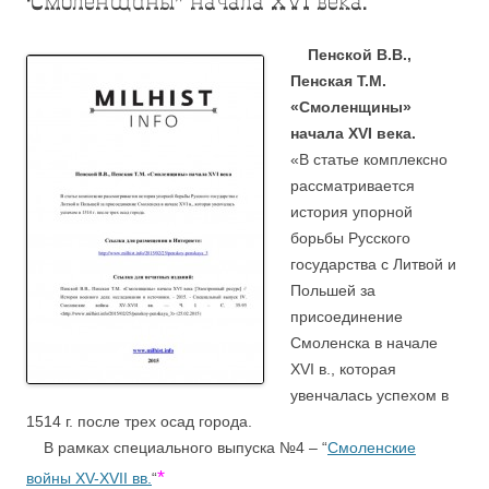
‘Смоленщины” начала XVI века.
Пенской В.В.,
Пенская Т.М.
«Смоленщины»
начала XVI века.
«В статье комплексно
рассматривается
история упорной
борьбы Русского
государства с Литвой и
Польшей за
присоединение
Смоленска в начале
XVI в., которая
увенчалась успехом в
1514 г. после трех осад города.
В рамках специального выпуска №4 – “
Смоленские
*
войны XV-XVII вв.
“