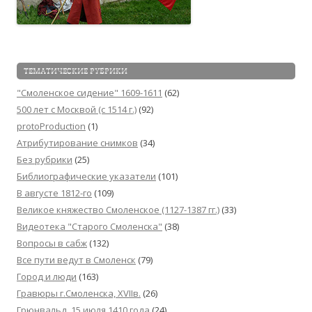
ТЕМАТИЧЕСКИЕ РУБРИКИ
"Смоленское сидение" 1609-1611
(62)
500 лет с Москвой (c 1514 г.)
(92)
protoProduction
(1)
Атрибутирование снимков
(34)
Без рубрики
(25)
Библиографические указатели
(101)
В августе 1812-го
(109)
Великое княжество Смоленское (1127-1387 гг.)
(33)
Видеотека "Cтарого Смоленска"
(38)
Вопросы в сабж
(132)
Все пути ведут в Смоленск
(79)
Город и люди
(163)
Гравюры г.Смоленска, XVIIв.
(26)
Грюнвальд, 15 июля 1410 года
(24)