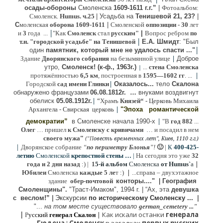
осады-обороны
Смоленска
1609-1611 г.г.”
|
Фотоальбом:
Смоленск.
Humus. ч.25
| Усадьба на
Тенишевой 21, 23?
|
С
моленская
оборона
1609-1611
|
Смоленской
оппозиции
- 30
лет
|
и
3
года ...
"Как
Смоленск
стал
русским"
|
Вопрос ребром
по
|
т.н. "городской усадьбе" на Тенишевой
Е.А. Шмидт
: "Был
|
один
памятник, который мне не удалось спасти ..."
|
Здание
Дворянского собрания
на безымянной улице
Доброе
утро,
Смоленск! (к-ф., 1963г.)
...
стена Смоленска
|
|
протяжённостью
6,5 км
, построенная в
1595—1602 гг
. ...
|
Городской
сад имени Глинки
Оказалось...
тело
Скалона
о
бнаружено французами
06.08.
1812г
.
…
внук
ами
воздвигнут
|
“
обелиск
05.08.
1912г.
Храмъ
Князей“
- Церковь Михаила
|
Архангела - Свирская церковь
"Эпоха
романтической
|
демократии”
в Смоленске
начала 1990-х
"В
год 882
...
Олег
… пришел
к Смоленску
с кривичами
…
и посадил в нем
"
своего мужа
(
овесть временных лет", Киев, 1110 г.г.)
"
П
|
Дворянское собрание
“
по периметру Блонья
”!
🙂
|
К
4
00-425-
летию
Смоленской
крепостной стены …
|
На сегодня это уже
32
|
года и 2 дня назад
:) |
1
5-й альбом
Смоленска
от Humus`
a
|
Юбилеи
Смоленска
каждые 5 ле
т :)
...
справа – двухэтажное
здание
обер-почтовой
конторы...."
|
Гeография
Cмоленщины".
"Траст-Имаком", 1994 г.
|
“Ах, эта
девушка
с веслом!”
|
Экскурсии
п
о историческому Смоленску ...
|
"...
на том месте существовало
german_cemetery ..."
|
|
Как искали останки
генерала
Р
усский
генерал Скалон