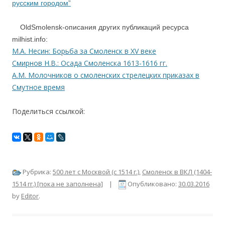
русским городом”
OldSmolensk-описания других публикаций ресурса
milhist.info:
М.А. Несин: Борьба за Смоленск в XV веке
Смирнов Н.В.: Осада Смоленска 1613-1616 гг.
А.М. Молочников о смоленских стрелецких приказах в
Смутное время
Поделиться ссылкой:
Рубрика:
500 лет с Москвой (c 1514 г.)
,
Смоленск в ВКЛ (1404-
1514 гг.) [пока не заполнена]
|
Опубликовано:
30.03.2016
by
Editor
.