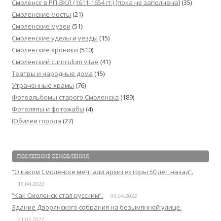
Смоленск в РП-ВКЛ (1611-1654 гг.) [пока не заполнена]
(35)
Смоленские мосты
(21)
Смоленские музеи
(51)
Смоленские уделы и уезды
(15)
Смоленские хроники
(510)
Смоленский сurriculum vitae
(41)
Театры и народные дома
(15)
Утраченные храмы
(76)
Фотоальбомы старого Смоленска
(189)
Фотоляпы и фотожабы
(4)
Юбилеи города
(27)
ПОСЛЕДНИЕ ОБНОВЛЕНИЯ
“О каком Смоленске мечтали архитекторы 50 лет назад”.
13.04.2022
“Как Смоленск стал русским”.
05.04.2022
Здание Дворянского собрания на безымянной улице.
21.03.2022