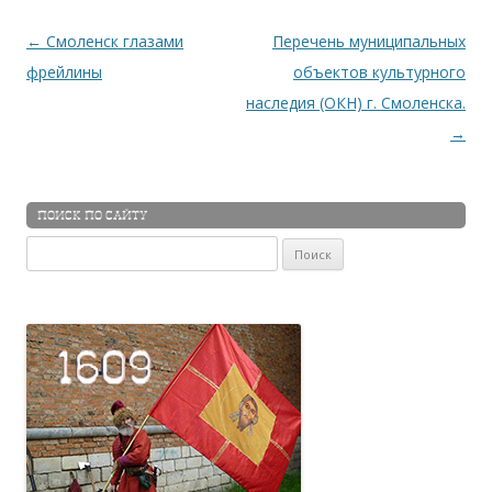
Навигация по записям
←
Смоленск глазами
Перечень муниципальных
фрейлины
объектов культурного
наследия (ОКН) г. Смоленска.
→
ПОИСК ПО САЙТУ
Найти: