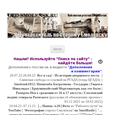
Старый Cмоленск
Историческое краеведение, старые путеводители, фотографии,
открытки, карты …
Перейти к содержимому
Меню
Нашли? Используйте "Поиск по сайту" -
найдёте больше!
Дополнения к постам см. в виджете
"Дополнения
и коммент
арии":
26.07.22-26.04.22:
Все в сад! - Из истории дворцового места
|
Свинская слобода со ссылкой на РГАДА (тогда ЦГАДА)
|
Smolensk1812: Начштаба Багратиона - Государю | Гюден в
Инвалидах | Брауншвайгский Моргенштерн, как это было |
Рапорты Нея о сражении от 16 и 17 августа | Смоленский
подвиг генерала Раевского
(рассылки об обновлениях проекта с
03.12.2021 по 18.02.2022)
|
|
16
.04.22- 07.11.21:
...
Humus. ч.26
Фото
из "Рабочего пути" на
|
YouTube
|
"
Фотографии
старого Смоленска"
на SmolBattle
“
…
|
мечтали архитекторы Смоленска
50 лет назад”
“
План-Схема