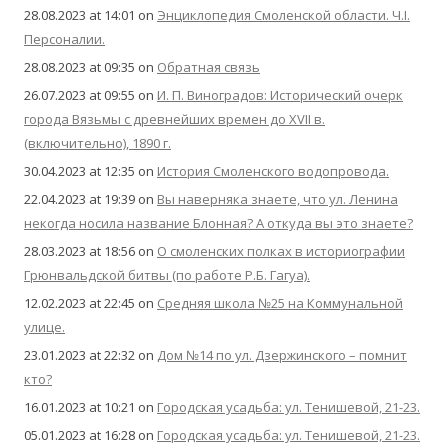
28.08.2023 at 14:01
on
Энциклопедия Смоленской области. Ч.I.
Персоналии.
28.08.2023 at 09:35
on
Обратная связь
26.07.2023 at 09:55
on
И. П. Виноградов: Исторический очерк
города Вязьмы с древнейших времен до XVII в.
(включительно), 1890 г.
30.04.2023 at 12:35
on
История Смоленского водопровода.
22.04.2023 at 19:39
on
Вы наверняка знаете, что ул. Ленина
некогда носила название Блонная? А откуда вы это знаете?
28.03.2023 at 18:56
on
О смоленских полках в историографии
Грюнвальдской битвы (по работе Р.Б. Гагуа).
12.02.2023 at 22:45
on
Средняя школа №25 на Коммунальной
улице.
23.01.2023 at 22:32
on
Дом №14 по ул. Дзержинского – помнит
кто?
16.01.2023 at 10:21
on
Городская усадьба: ул. Тенишевой, 21-23.
05.01.2023 at 16:28
on
Городская усадьба: ул. Тенишевой, 21-23.