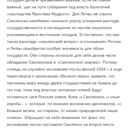
государи делали чрезвычайно важный, если не самый
важный, шаг на пути собирания под власть Калитичей
«наследства Ярослава Мудрого». Для Литвы же утрата
Смоленска неизбежно означало угрозу ускорения распада
государственности и поглощения по частям неуклонно
усиливающимся восточным соседом. Естественно, что при
таком раскладе «смоленский вопрос» в отношениях России
и Литвы приобретал особую значимость для обоих
государств. Обе стороны полагали для себя делом чести
обладание Смоленском и
«Смоленской землей»
. Потому
отнюдь не случайно московские послы весной 1504 г. в ходе
переговоров о заключении «Вечного мира» заявили, что
прочному миру между двумя государствами не бывать до
тех пор, пока под властью литовских князей будут
оставаться
«вся Русская земля, Киев, и Смоленеск, и иные
городы…»
, которые, по мнению московских дипломатов, «с
Божьею волею, из старины, от наших прародителей наша
отчина». Обращает на себя внимание тот факт, что
московские послы поставили Смоленск на второе место