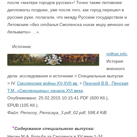
после «матери городов русских»! Точно также литовские
дипломаты позднее, уже после того, как город перешел в
русские руки, полагали, что между Русским государством и
Литовским
«без отданья Смоленска никак миру вечного не
делывати»
…».
Источник:
milhist.info
,
История
военного
дела: исследования и источники > Специальные выпуски
> IV.
Смоленские войны XV-XVII вв.
>
Пенской В.В., Пенская
Т.М. «Смоленщины» начала XVI века
.
Опубликовано: 25.02.2015 10:15:41 PDF (600 Кб.),
EPUB (105 Кб.).
Файл: Penscoy_Penscaya_3.pdf_02.pdf, 598,4 KiB.
*
Содержание специального выпуска:
Несин М.А. Борьба за Смоленск в XV веке 1-34