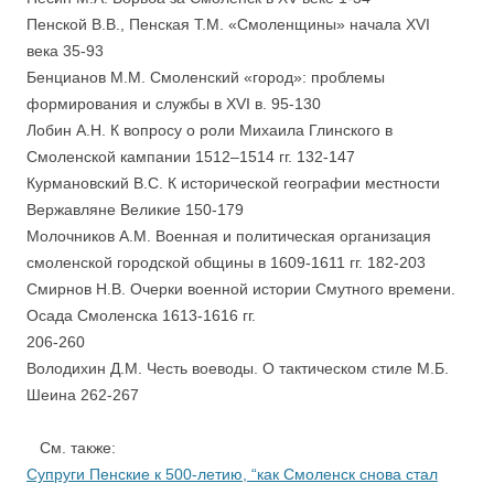
Пенской В.В., Пенская Т.М. «Смоленщины» начала XVI
века 35-93
Бенцианов М.М. Смоленский «город»: проблемы
формирования и службы в XVI в. 95-130
Лобин А.Н. К вопросу о роли Михаила Глинского в
Смоленской кампании 1512–1514 гг. 132-147
Курмановский В.С. К исторической географии местности
Вержавляне Великие 150-179
Молочников А.М. Военная и политическая организация
смоленской городской общины в 1609-1611 гг. 182-203
Смирнов Н.В. Очерки военной истории Смутного времени.
Осада Смоленска 1613-1616 гг.
206-260
Володихин Д.М. Честь воеводы. О тактическом стиле М.Б.
Шеина 262-267
См. также:
Супруги Пенские к 500-летию, “как Смоленск снова стал