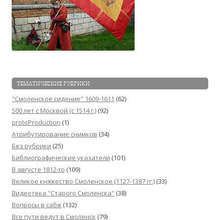
ТЕМАТИЧЕСКИЕ РУБРИКИ
"Смоленское сидение" 1609-1611
(62)
500 лет с Москвой (c 1514 г.)
(92)
protoProduction
(1)
Атрибутирование снимков
(34)
Без рубрики
(25)
Библиографические указатели
(101)
В августе 1812-го
(109)
Великое княжество Смоленское (1127-1387 гг.)
(33)
Видеотека "Cтарого Смоленска"
(38)
Вопросы в сабж
(132)
Все пути ведут в Смоленск
(79)