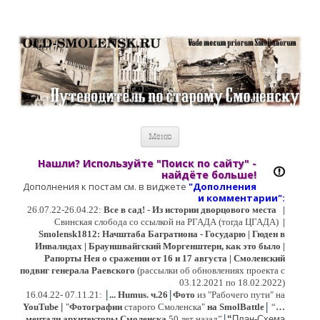
Старый Cмоленск
Историческое краеведение, старые путеводители, фотографии,
открытки, карты …
Перейти к содержимому
Меню
Нашли? Используйте "Поиск по сайту" -
найдёте больше!
Дополнения к постам см. в виджете
"Дополнения
и коммент
арии":
26.07.22-26.04.22:
Все в сад! - Из истории дворцового места
|
Свинская слобода со ссылкой на РГАДА (тогда ЦГАДА)
|
Smolensk1812: Начштаба Багратиона - Государю | Гюден в
Инвалидах | Брауншвайгский Моргенштерн, как это было |
Рапорты Нея о сражении от 16 и 17 августа | Смоленский
подвиг генерала Раевского
(рассылки об обновлениях проекта с
03.12.2021 по 18.02.2022)
|
|
16
.04.22- 07.11.21:
...
Humus. ч.26
Фото
из "Рабочего пути" на
|
YouTube
|
"
Фотографии
старого Смоленска"
на SmolBattle
“
…
|
мечтали архитекторы Смоленска
50 лет назад”
“
План-Схема