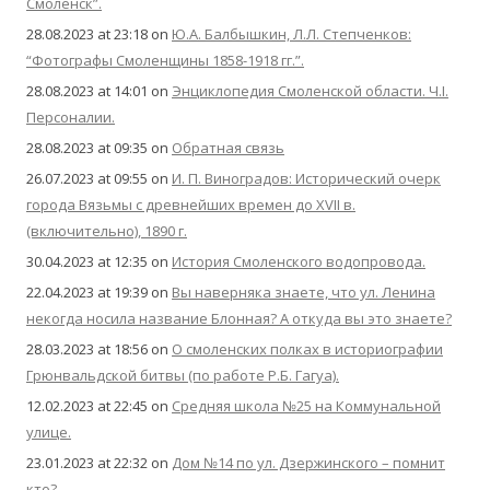
Смоленск”.
28.08.2023 at 23:18
on
Ю.А. Балбышкин, Л.Л. Степченков:
“Фотографы Смоленщины 1858-1918 гг.”.
28.08.2023 at 14:01
on
Энциклопедия Смоленской области. Ч.I.
Персоналии.
28.08.2023 at 09:35
on
Обратная связь
26.07.2023 at 09:55
on
И. П. Виноградов: Исторический очерк
города Вязьмы с древнейших времен до XVII в.
(включительно), 1890 г.
30.04.2023 at 12:35
on
История Смоленского водопровода.
22.04.2023 at 19:39
on
Вы наверняка знаете, что ул. Ленина
некогда носила название Блонная? А откуда вы это знаете?
28.03.2023 at 18:56
on
О смоленских полках в историографии
Грюнвальдской битвы (по работе Р.Б. Гагуа).
12.02.2023 at 22:45
on
Средняя школа №25 на Коммунальной
улице.
23.01.2023 at 22:32
on
Дом №14 по ул. Дзержинского – помнит
кто?