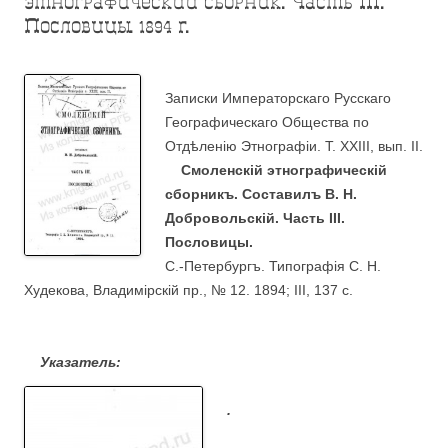
этнографический сборник. Часть III.
Пословицы. 1894 г.
Записки Императорскаго Русскаго
Географическаго Общества по
Отдѣленiю Этнографiи. Т. XXIII, вып. II.
Смоленскiй этнографическiй
сборникъ. Составилъ В. Н.
Добровольскiй. Часть III.
Пословицы.
С.-Петербургъ. Типографiя С. Н.
Худекова, Владимiрскiй пр., № 12. 1894; III, 137 с.
.
Указатель:
.