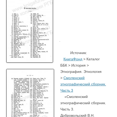
.
….
Источник:
КнигаФонд
> Каталог
ББК > История >
Этнография. Этнология
>
Смоленский
этнографический сборник.
Часть 3
«Смоленский
этнографический сборник.
Часть 3.
Добровольский В.Н.