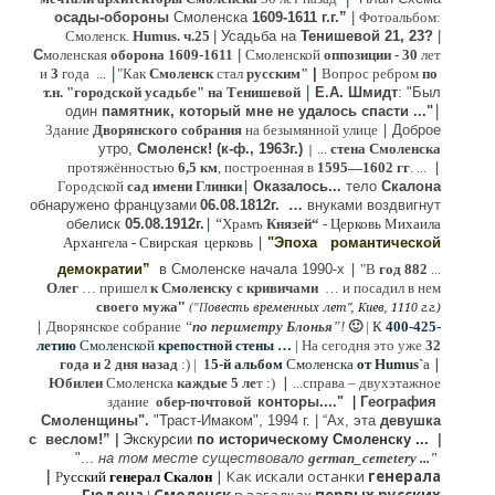
осады-обороны
Смоленска
1609-1611 г.г.”
|
Фотоальбом:
Смоленск.
Humus. ч.25
| Усадьба на
Тенишевой 21, 23?
|
С
моленская
оборона
1609-1611
|
Смоленской
оппозиции
- 30
лет
|
и
3
года ...
"Как
Смоленск
стал
русским"
|
Вопрос ребром
по
|
т.н. "городской усадьбе" на Тенишевой
Е.А. Шмидт
: "Был
|
один
памятник, который мне не удалось спасти ..."
|
Здание
Дворянского собрания
на безымянной улице
Доброе
утро,
Смоленск! (к-ф., 1963г.)
...
стена Смоленска
|
|
протяжённостью
6,5 км
, построенная в
1595—1602 гг
. ...
|
Городской
сад имени Глинки
Оказалось...
тело
Скалона
о
бнаружено французами
06.08.
1812г
.
…
внук
ами
воздвигнут
|
“
обелиск
05.08.
1912г.
Храмъ
Князей“
- Церковь Михаила
|
Архангела - Свирская церковь
"Эпоха
романтической
|
демократии”
в Смоленске
начала 1990-х
"В
год 882
...
Олег
… пришел
к Смоленску
с кривичами
…
и посадил в нем
"
своего мужа
(
овесть временных лет", Киев, 1110 г.г.)
"
П
|
Дворянское собрание
“
по периметру Блонья
”!
🙂
|
К
4
00-425-
летию
Смоленской
крепостной стены …
|
На сегодня это уже
32
|
года и 2 дня назад
:) |
1
5-й альбом
Смоленска
от Humus`
a
|
Юбилеи
Смоленска
каждые 5 ле
т :)
...
справа – двухэтажное
здание
обер-почтовой
конторы...."
|
Гeография
Cмоленщины".
"Траст-Имаком", 1994 г.
|
“Ах, эта
девушка
с веслом!”
|
Экскурсии
п
о историческому Смоленску ...
|
"...
на том месте существовало
german_cemetery ..."
|
|
Как искали останки
генерала
Р
усский
генерал Скалон