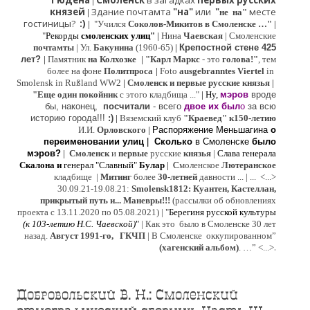
Гюдена
Смоленск
в загадках
первых русских
|
князей
Здание почтамта
"на"
или
"
месте
|
не на"
гостиницы?
:)
|
"Учился
Соколов-Микитов в Смоленске …"
|
"
Рекорды
смоленских улиц"
|
Нина
Ч
аевская
|
Смоленские
почтамты
|
Ул.
Бакунина
(1960-65)
|
Крепостной стене 425
лет?
|
Памятник
на Колхозке
|
"Карл Маркс
- это
голова!"
, тем
более на фоне
Политпроса
|
Foto
ausgebranntes Viertel
in
Smolensk in Rußland WW2
|
Смоленск и первые русские князья
|
"
Е
ще од
и
н покойник
с этого кладбища ..."
| Ну,
мэров
вроде
бы, наконец,
посчитали
- всего
двое их был
о
за всю
историю города!!!
:)
|
Вяземский клуб
"Краевед" к150-летию
И.И.
Орловского
|
Распоряжение Меньшагина
о
переименовании улиц
|
Сколько
в Смоленске
было
мэров?
|
Смоленск
и
первые
русские
князья
|
Слава генерала
Скалона
и
генерал "Славный"
Булар
| С
моленское
Лютерaнское
кладбище |
Митинг
более
30-летней
давности ...
| ...
<...>
30.09.21-19.08.21:
Smolensk1812: Куантен, Кастеллан,
прикрытый путь и... Маневры!!!
(рассылки об обновлениях
проекта с 13.11.2020 по 05.08.2021) | "
Б
ерегиня русской культуры
(к
103-летию Н.С. Чаевской
)
"
|
Как это было в Смоленске 30 лет
назад.
Август 1991-го, ГКЧП
|
В Смоленске
оккупированном
”
.
(хагенский альбом)
. …”
<...>
Добровольский В. Н.: Смоленский