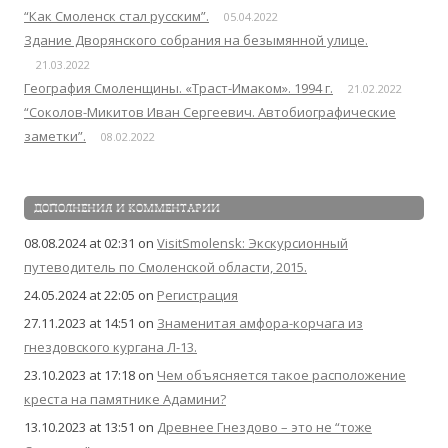
“Как Смоленск стал русским”.
05.04.2022
Здание Дворянского собрания на безымянной улице.
21.03.2022
География Смоленщины. «Траст-Имаком». 1994 г.
21.02.2022
“Соколов-Микитов Иван Сергеевич. Автобиографические
заметки”.
08.02.2022
ДОПОЛНЕНИЯ И КОММЕНТАРИИ
08.08.2024 at 02:31
on
VisitSmolensk: Экскурсионный
путеводитель по Смоленской области, 2015.
24.05.2024 at 22:05
on
Регистрация
27.11.2023 at 14:51
on
Знаменитая амфора-корчага из
гнездовского кургана Л-13.
23.10.2023 at 17:18
on
Чем объясняется такое расположение
креста на памятнике Адамини?
13.10.2023 at 13:51
on
Древнее Гнездово – это не “тоже