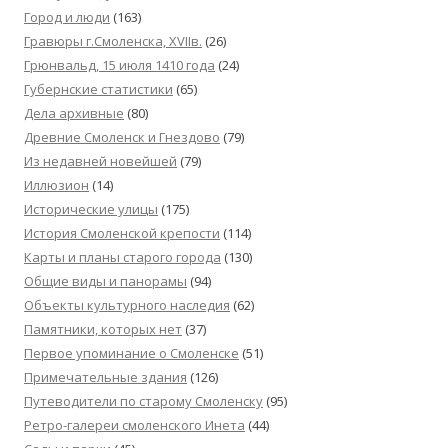
Город и люди
(163)
Гравюры г.Смоленска, XVIIв.
(26)
Грюнвальд, 15 июля 1410 года
(24)
Губернские статистики
(65)
Дела архивные
(80)
Древние Смоленск и Гнездово
(79)
Из недавней новейшей
(79)
Иллюзион
(14)
Исторические улицы
(175)
История Смоленской крепости
(114)
Карты и планы старого города
(130)
Общие виды и панорамы
(94)
Объекты культурного наследия
(62)
Памятники, которых нет
(37)
Первое упоминание о Смоленске
(51)
Примечательные здания
(126)
Путеводители по старому Смоленску
(95)
Ретро-галереи смоленского Инета
(44)