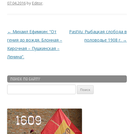
07.04.2016
by
Editor
.
Навигация по записям
←
Михаил Ефимкин: “От
PastVu: Рыбацкая слобода в
гения до вождя. Блонная –
половодье 1908 г.
→
Кирочная – Пушкинская –
Ленина”.
ПОИСК ПО САЙТУ
Найти: