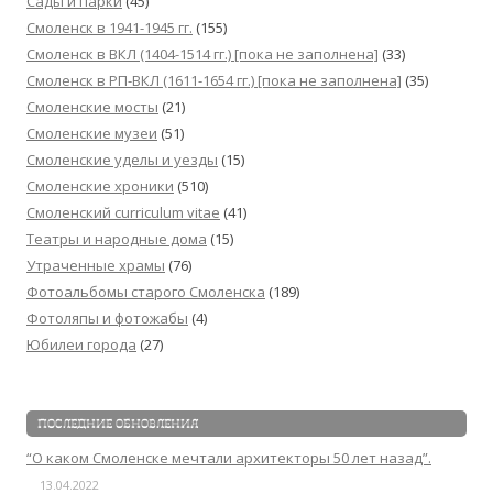
Сады и парки
(45)
Смоленск в 1941-1945 гг.
(155)
Смоленск в ВКЛ (1404-1514 гг.) [пока не заполнена]
(33)
Смоленск в РП-ВКЛ (1611-1654 гг.) [пока не заполнена]
(35)
Смоленские мосты
(21)
Смоленские музеи
(51)
Смоленские уделы и уезды
(15)
Смоленские хроники
(510)
Смоленский сurriculum vitae
(41)
Театры и народные дома
(15)
Утраченные храмы
(76)
Фотоальбомы старого Смоленска
(189)
Фотоляпы и фотожабы
(4)
Юбилеи города
(27)
ПОСЛЕДНИЕ ОБНОВЛЕНИЯ
“О каком Смоленске мечтали архитекторы 50 лет назад”.
13.04.2022