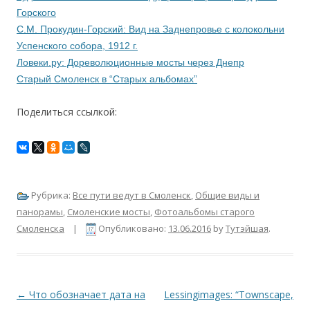
Горского
С.М. Прокудин-Горский: Вид на Заднепровье с колокольни
Успенского собора, 1912 г.
Ловеки.ру: Дореволюционные мосты через Днепр
Старый Смоленск в “Старых альбомах”
Поделиться ссылкой:
Рубрика:
Все пути ведут в Смоленск
,
Общие виды и
панорамы
,
Смоленские мосты
,
Фотоальбомы старого
Смоленска
|
Опубликовано:
13.06.2016
by
Тутэйшая
.
Навигация по записям
←
Что обозначает дата на
Lessingimages: “Townscape,