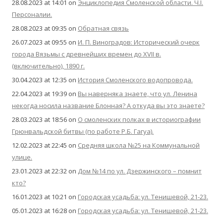
28.08.2023 at 14:01
on
Энциклопедия Смоленской области. Ч.I.
Персоналии.
28.08.2023 at 09:35
on
Обратная связь
26.07.2023 at 09:55
on
И. П. Виноградов: Исторический очерк
города Вязьмы с древнейших времен до XVII в.
(включительно), 1890 г.
30.04.2023 at 12:35
on
История Смоленского водопровода.
22.04.2023 at 19:39
on
Вы наверняка знаете, что ул. Ленина
некогда носила название Блонная? А откуда вы это знаете?
28.03.2023 at 18:56
on
О смоленских полках в историографии
Грюнвальдской битвы (по работе Р.Б. Гагуа).
12.02.2023 at 22:45
on
Средняя школа №25 на Коммунальной
улице.
23.01.2023 at 22:32
on
Дом №14 по ул. Дзержинского – помнит
кто?
16.01.2023 at 10:21
on
Городская усадьба: ул. Тенишевой, 21-23.
05.01.2023 at 16:28
on
Городская усадьба: ул. Тенишевой, 21-23.