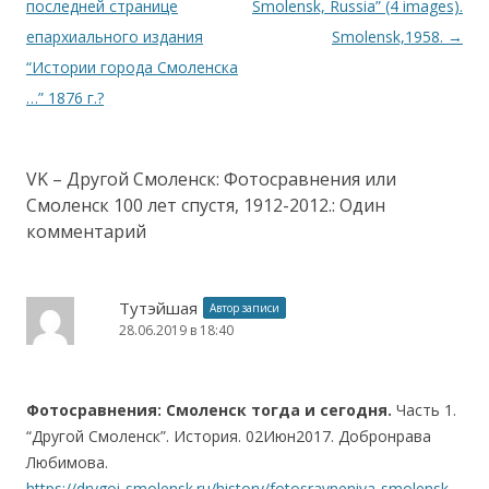
последней странице
Smolensk, Russia” (4 images).
епархиального издания
Smolensk,1958.
→
“Истории города Смоленска
…” 1876 г.?
VK – Другой Смоленск: Фотосравнения или
Смоленск 100 лет спустя, 1912-2012.
: Один
комментарий
Тутэйшая
Автор записи
28.06.2019 в 18:40
Фотосравнения: Смоленск тогда и сегодня.
Часть 1.
“Другой Смоленск”. История. 02Июн2017. Добронрава
Любимова.
https://drygoi-smolensk.ru/history/fotosravneniya-smolensk-