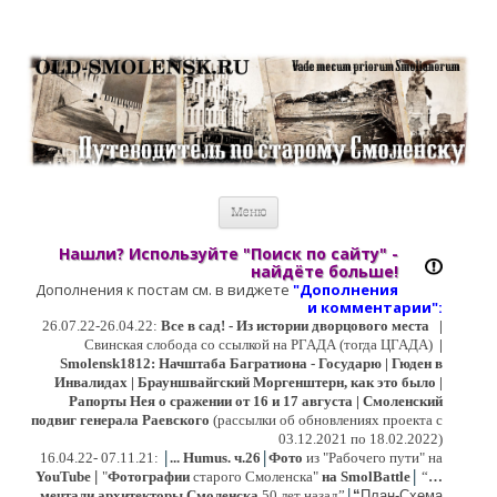
Старый Cмоленск
Историческое краеведение, старые путеводители, фотографии,
открытки, карты …
Перейти к содержимому
Меню
Нашли? Используйте "Поиск по сайту" -
найдёте больше!
Дополнения к постам см. в виджете
"Дополнения
и коммент
арии":
26.07.22-26.04.22:
Все в сад! - Из истории дворцового места
|
Свинская слобода со ссылкой на РГАДА (тогда ЦГАДА)
|
Smolensk1812: Начштаба Багратиона - Государю | Гюден в
Инвалидах | Брауншвайгский Моргенштерн, как это было |
Рапорты Нея о сражении от 16 и 17 августа | Смоленский
подвиг генерала Раевского
(рассылки об обновлениях проекта с
03.12.2021 по 18.02.2022)
|
|
16
.04.22- 07.11.21:
...
Humus. ч.26
Фото
из "Рабочего пути" на
|
YouTube
|
"
Фотографии
старого Смоленска"
на SmolBattle
“
…
|
мечтали архитекторы Смоленска
50 лет назад”
“
План-Схема