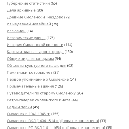
Губернские статистики
(65)
Дела архивные
(80)
Древние Смоленск и Гнездово
(79)
Из недавней новейшей
(79)
Иллюзион
(14)
Исторические улицы
(175)
История Смоленской крепости
(114)
Карты и планы старого города
(130)
Общие виды и панорамы
(94)
Объекты культурного наследия
(62)
Памятники, которых нет
(37)
Первое упоминание о Смоленске
(51)
Примечательные здания
(126)
Путеводители по старому Смоленску
(95)
Ретро-галереи смоленского Инета
(44)
Сады и парки
(45)
Смоленск в 1941-1945 гг.
(155)
Смоленск в ВКЛ (1404-1514 гг.) [пока не заполнена]
(33)
Смоленск в РП-ВКЛ (1611-1654 гг.) [пока не заполнена]
(35)