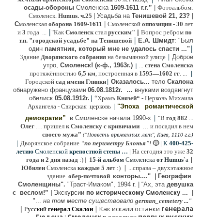
осады-обороны
Смоленска
1609-1611 г.г.”
|
Фотоальбом:
Смоленск.
Humus. ч.25
| Усадьба на
Тенишевой 21, 23?
|
С
моленская
оборона
1609-1611
|
Смоленской
оппозиции
- 30
лет
|
и
3
года ...
"Как
Смоленск
стал
русским"
|
Вопрос ребром
по
|
т.н. "городской усадьбе" на Тенишевой
Е.А. Шмидт
: "Был
|
один
памятник, который мне не удалось спасти ..."
|
Здание
Дворянского собрания
на безымянной улице
Доброе
утро,
Смоленск! (к-ф., 1963г.)
...
стена Смоленска
|
|
протяжённостью
6,5 км
, построенная в
1595—1602 гг
. ...
|
Городской
сад имени Глинки
Оказалось...
тело
Скалона
о
бнаружено французами
06.08.
1812г
.
…
внук
ами
воздвигнут
|
“
обелиск
05.08.
1912г.
Храмъ
Князей“
- Церковь Михаила
|
Архангела - Свирская церковь
"Эпоха
романтической
|
демократии”
в Смоленске
начала 1990-х
"В
год 882
...
Олег
… пришел
к Смоленску
с кривичами
…
и посадил в нем
"
своего мужа
(
овесть временных лет", Киев, 1110 г.г.)
"
П
|
Дворянское собрание
“
по периметру Блонья
”!
🙂
|
К
4
00-425-
летию
Смоленской
крепостной стены …
|
На сегодня это уже
32
|
года и 2 дня назад
:) |
1
5-й альбом
Смоленска
от Humus`
a
|
Юбилеи
Смоленска
каждые 5 ле
т :)
...
справа – двухэтажное
здание
обер-почтовой
конторы...."
|
Гeография
Cмоленщины".
"Траст-Имаком", 1994 г.
|
“Ах, эта
девушка
с веслом!”
|
Экскурсии
п
о историческому Смоленску ...
|
"...
на том месте существовало
german_cemetery ..."
|
|
Как искали останки
генерала
Р
усский
генерал Скалон