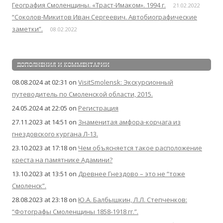
География Смоленщины. «Траст-Имаком». 1994 г.
21.02.2022
“Соколов-Микитов Иван Сергеевич. Автобиографические
заметки”.
08.02.2022
ДОПОЛНЕНИЯ И КОММЕНТАРИИ
08.08.2024 at 02:31
on
VisitSmolensk: Экскурсионный
путеводитель по Смоленской области, 2015.
24.05.2024 at 22:05
on
Регистрация
27.11.2023 at 14:51
on
Знаменитая амфора-корчага из
гнездовского кургана Л-13.
23.10.2023 at 17:18
on
Чем объясняется такое расположение
креста на памятнике Адамини?
13.10.2023 at 13:51
on
Древнее Гнездово – это не “тоже
Смоленск”.
28.08.2023 at 23:18
on
Ю.А. Балбышкин, Л.Л. Степченков:
“Фотографы Смоленщины 1858-1918 гг.”.