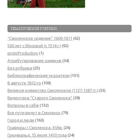
ТЕМАТИЧЕСКИЕ РУБРИКИ
"Смоленское сидение" 1609-1611
(62)
500 лет с Москвой (c 1514 г.)
(92)
protoProduction
(1)
Атрибутирование снимков
(34)
Без рубрики
(25)
Библиографические указатели
(101)
В августе 1812-го
(109)
Великое княжество Смоленское (1127-1387 гг.)
(33)
Видеотека "Cтарого Смоленска"
(38)
Вопросы в сабж
(132)
Все пути ведут в Смоленск
(79)
Город и люди
(163)
Гравюры г.Смоленска, XVIIв.
(26)
Грюнвальд, 15 июля 1410 года
(24)