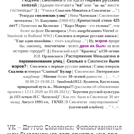
Гюдена
Смоленск
в загадках
первых русских
|
князей
Здание почтамта
"на"
или
"
месте
|
не на"
гостиницы?
:)
|
"Учился
Соколов-Микитов в Смоленске …"
|
"
Рекорды
смоленских улиц"
|
Нина
Ч
аевская
|
Смоленские
почтамты
|
Ул.
Бакунина
(1960-65)
|
Крепостной стене 425
лет?
|
Памятник
на Колхозке
|
"Карл Маркс
- это
голова!"
, тем
более на фоне
Политпроса
|
Foto
ausgebranntes Viertel
in
Smolensk in Rußland WW2
|
Смоленск и первые русские князья
|
"
Е
ще од
и
н покойник
с этого кладбища ..."
| Ну,
мэров
вроде
бы, наконец,
посчитали
- всего
двое их был
о
за всю
историю города!!!
:)
|
Вяземский клуб
"Краевед" к150-летию
И.И.
Орловского
|
Распоряжение Меньшагина
о
переименовании улиц
|
Сколько
в Смоленске
было
мэров?
|
Смоленск
и
первые
русские
князья
|
Слава генерала
Скалона
и
генерал "Славный"
Булар
| С
моленское
Лютерaнское
кладбище |
Митинг
более
30-летней
давности ...
| ...
<...>
30.09.21-19.08.21:
Smolensk1812: Куантен, Кастеллан,
прикрытый путь и... Маневры!!!
(рассылки об обновлениях
проекта с 13.11.2020 по 05.08.2021) | "
Б
ерегиня русской культуры
(к
103-летию Н.С. Чаевской
)
"
|
Как это было в Смоленске 30 лет
назад.
Август 1991-го, ГКЧП
|
В Смоленске
оккупированном
”
.
(хагенский альбом)
. …”
<...>
VK – Другой Смоленск: Фотосравнения