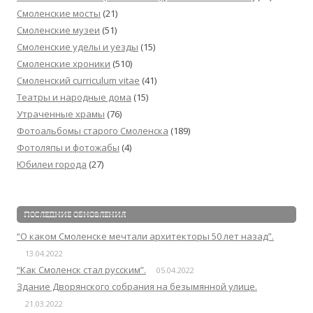
Смоленские мосты
(21)
Смоленские музеи
(51)
Смоленские уделы и уезды
(15)
Смоленские хроники
(510)
Смоленский сurriculum vitae
(41)
Театры и народные дома
(15)
Утраченные храмы
(76)
Фотоальбомы старого Смоленска
(189)
Фотоляпы и фотожабы
(4)
Юбилеи города
(27)
ПОСЛЕДНИЕ ОБНОВЛЕНИЯ
“О каком Смоленске мечтали архитекторы 50 лет назад”.
13.04.2022
“Как Смоленск стал русским”.
05.04.2022
Здание Дворянского собрания на безымянной улице.
21.03.2022