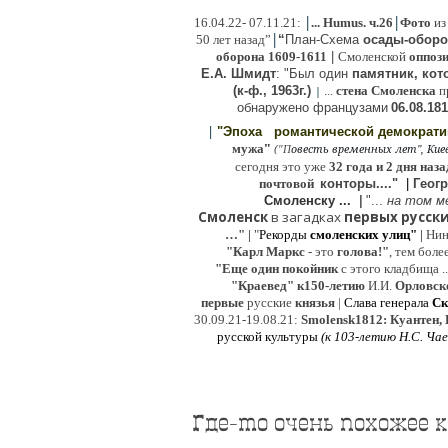
|
|
16
.04.22- 07.11.21:
...
Humus. ч.26
Фото
из
|
50 лет назад”
“
План-Схема
осады-обор
оборона
1609-1611
|
Смоленской
оппоз
Е.А. Шмидт
: "Был один
памятник, кото
(к-ф., 1963г.)
...
стена Смоленска
п
|
о
бнаружено французами
06.08.
181
|
"Эпоха
романтической демократ
"
мужа
(
овесть временных лет", Киев,
"
П
сегодня это уже
32 года и 2 дня наза
почтовой
конторы...."
|
Гeог
Смоленску ...
|
"...
на том м
Смоленск
в загадках
первых русски
…"
|
"
Рекорды
смоленских улиц"
|
Ни
"Карл Маркс
- это
голова!"
, тем боле
"
Е
ще од
и
н покойник
с этого кладбища ..
"Краевед" к150-летию
И.И.
Орловск
первые
русские
князья
|
Слава генерала
Ск
30.09.21-19.08.21:
Smolensk1812: Куантен, 
русской культуры
(к
103-летию Н.С. Ча
Где-то очень похожее к