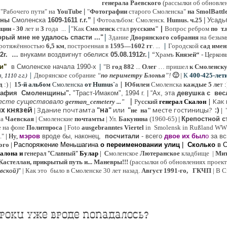
генерала Раевского
(рассылки об обновлен
 "Рабочего пути" на
YouTube
|
"
Фотографии
старого Смоленска"
на SmolBattl
оны
Смоленска
1609-1611 г.г.”
|
Фотоальбом: Смоленск.
Humus. ч.25
| Усад
|
иции
- 30
лет и
3
года ...
"Как
Смоленск
стал
русским"
|
Вопрос ребром
по т.
|
рый мне не удалось спасти ..."
Здание
Дворянского собрания
на безым
|
ротяжённостью
6,5 км
, построенная в
1595—1602 гг
. ...
Городской
сад имен
|
“
2г
.
…
внук
ами
воздвигнут обелиск
05.08.
1912г.
Храмъ
Князей“
- Церков
|
ии”
в Смоленске
начала 1990-х
"В
год 882
...
Олег
… пришел
к Смоленск
|
Дворянское собрание
“
по периметру Блонья
”!
🙂
|
К
4
00-425-лет
 1110 г.г.)
|
д
:) |
1
5-й альбом
Смоленска
от Humus`
a
Юбилеи
Смоленска
каждые 5 ле
т 
рафия Cмоленщины".
"Траст-Имаком", 1994 г.
|
“Ах, эта
девушка с вес
|
|
Как
есте существовало
german_cemetery ..."
Р
усский
генерал Скалон
х князей
Здание почтамта
"на"
или
"
месте гостиницы?
:)
|
не на"
|
на
Ч
аевская
|
Смоленские
почтамты
|
Ул.
Бакунина
(1960-65)
|
Крепостной с
е на фоне
Политпроса
|
Foto
ausgebranntes Viertel
in Smolensk in Rußland W
."
| Ну,
мэров
вроде бы, наконец,
посчитали
- всего
двое их был
о
за вс
ого
|
Распоряжение Меньшагина
о переименовании улиц
|
Сколько
в 
алона
и
генерал "Славный"
Булар
| С
моленское
Лютерaнское
кладбище |
Мит
Кастеллан, прикрытый путь и... Маневры!!!
(рассылки об обновлениях проекта 
евской
)
"
|
Как это было в Смоленске 30 лет назад.
Август 1991-го, ГКЧП
|
В С
роки уже вроде попадалось?