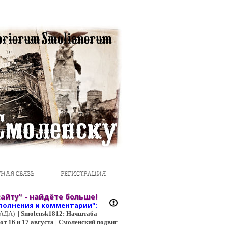
НАЯ СВЯЗЬ
РЕГИСТРАЦИЯ
айту" - найдёте больше!
полнения и коммент
арии":
ЦГАДА)
|
Smolensk1812: Начштаба
т 16 и 17 августа | Смоленский подвиг