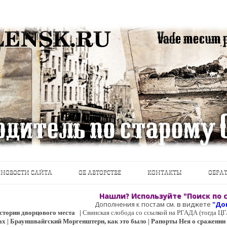
теводители, фотографии, открытки, карты …
Перейти к содержимому
НОВОСТИ САЙТА
ОБ АВТОРСТВЕ
КОНТАКТЫ
ОБРАТ
Нашли? Используйте "Поиск по с
Дополнения к постам см. в виджете
"До
 истории дворцового места
|
Свинская слобода со ссылкой на РГАДА (тогда 
ах | Брауншвайгский Моргенштерн, как это было | Рапорты Нея о сражении о