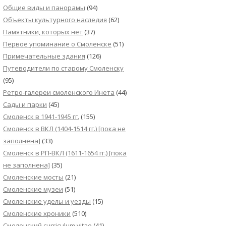
Общие виды и панорамы
(94)
Объекты культурного наследия
(62)
Памятники, которых нет
(37)
Первое упоминание о Смоленске
(51)
Примечательные здания
(126)
Путеводители по старому Смоленску
(95)
Ретро-галереи смоленского Инета
(44)
Сады и парки
(45)
Смоленск в 1941-1945 гг.
(155)
Смоленск в ВКЛ (1404-1514 гг.) [пока не
заполнена]
(33)
Смоленск в РП-ВКЛ (1611-1654 гг.) [пока
не заполнена]
(35)
Смоленские мосты
(21)
Смоленские музеи
(51)
Смоленские уделы и уезды
(15)
Смоленские хроники
(510)
Смоленский сurriculum vitae
(41)