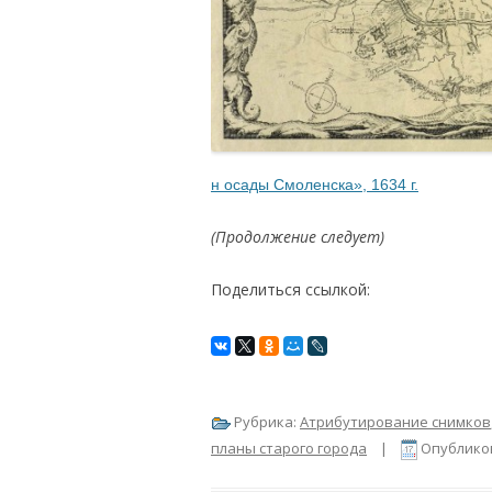
н осады Смоленска», 1634 г.
(Продолжение следует)
Поделиться ссылкой:
Рубрика:
Атрибутирование снимков
планы старого города
|
Опублико