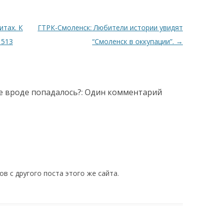
итах. К
ГТРК-Смоленск: Любители истории увидят
1513
“Смоленск в оккупации”.
→
е вроде попадалось?
: Один комментарий
 с другого поста этого же сайта.