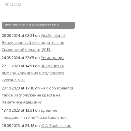
08.02.2022
ДОПОЛНЕНИЯ И КОММЕНТАРИИ
08.08.2024 at 02:31
on
VisitSmolensk:
Экскурсионный путеводитель по
Смоленской области, 2015.
24.05.2024 at 22:05
on
Регистрация
27.11.2023 at 14:51
on
Знаменитая
амфора-корчага из гнездовского
кургана Л-13.
23.10.2023 at 17:18
on
Чем объясняется
такое расположение креста на
памятнике Адамини?
13.10.2023 at 13:51
on
Древнее
Гнездово – это не “тоже Смоленск”.
28.08.2023 at 23:18
on
Ю.А. Балбышкин,