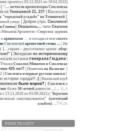
иях проекта с 03.12.2021 по 18.02.2022)
|
e
“
… мечтали архитекторы Смоленска
ьба на
Тенишевой 21, 23?
|
С
моленская
|
н. "городской усадьбе" на Тенишевой
|
янной улице
Доброе утро,
Смоленск!
|
и Глинки
Оказалось...
тело
Скалона
ь Михаила Архангела - Свирская церковь
у
с кривичами
…
и посадил в нем
своего
ию
Смоленской
крепостной стены …
|
На
|
:)
...
справа – двухэтажное здание
обер-
лом!”
|
Экскурсии
п
о историческому
 искали останки
генерала Гюдена
|
"Учился
Соколов-Микитов в Смоленске
тене 425 лет?
|
Памятник
на Колхозке
|
W2
|
Смоленск и первые русские князья
|
ю историю города!!!
:)
|
Вяземский клуб
Смоленске
было мэров?
|
Смоленск
и
инг
более
30-летней
давности ...
| ...
<...>
с 13.11.2020 по 05.08.2021) | "
Б
ерегиня
моленске
оккупированном
”
(хагенский
.
альбом)
. …”
<...>
ПОИСК ПО САЙТУ