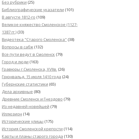
Без рубрики
(25)
Библиографические указатели
(101)
В августе 1812-го
(109)
Великое княжество Смоленское (1127-
1387 гг.)
(33)
Видеотека "Cтарого Смоленска"
(38)
Вопросы в сабж
(132)
Все пути ведут в Смоленск
(79)
Город и люди
(163)
Гравюры г.Смоленска, XVIIв.
(26)
Грюнвальд, 15 июля 1410 года
(24)
Губернские статистики
(65)
Дела архивные
(80)
Древние Смоленск и Гнездово
(79)
Из недавней новейшей
(79)
Иллюзион
(14)
Исторические улицы
(175)
История Смоленской крепости
(114)
Карты и планы старого города
(130)