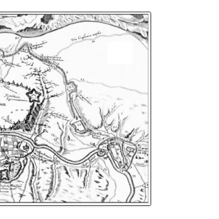
.
.
.
.
.
.
.
.
.
.