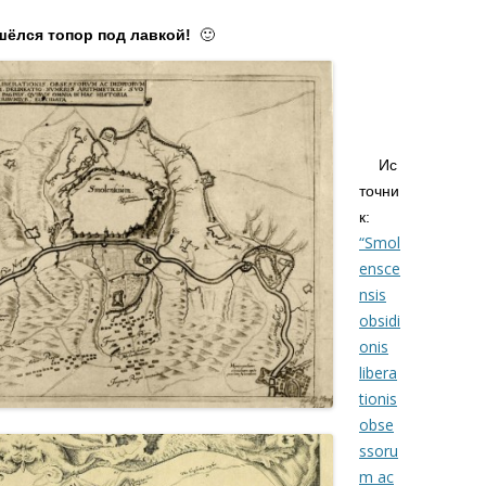
ашёлся топор под лавкой!
🙂
.
.
….
Ис
точни
к:
“Smol
ensce
nsis
obsidi
onis
libera
tionis
obse
ssoru
m ac