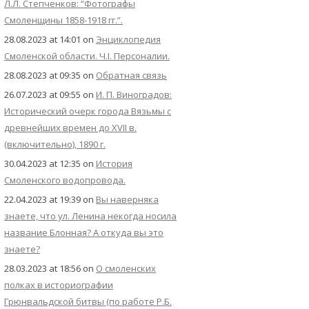
Л.Л. Степченков: “Фотографы
Смоленщины 1858-1918 гг.”.
28.08.2023 at 14:01
on
Энциклопедия
Смоленской области. Ч.I. Персоналии.
28.08.2023 at 09:35
on
Обратная связь
26.07.2023 at 09:55
on
И. П. Виноградов:
Исторический очерк города Вязьмы с
древнейших времен до XVII в.
(включительно), 1890 г.
30.04.2023 at 12:35
on
История
Смоленского водопровода.
22.04.2023 at 19:39
on
Вы наверняка
знаете, что ул. Ленина некогда носила
название Блонная? А откуда вы это
знаете?
28.03.2023 at 18:56
on
О смоленских
полках в историографии
Грюнвальдской битвы (по работе Р.Б.