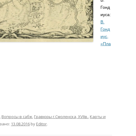
В.
Гонд
иуса:
В.
Гонд
иус,
«Пла
,
Вопросы в сабж
,
Гравюры г.Смоленска, XVIIв.
,
Карты и
вано:
13.08.2016
by
Editor
.