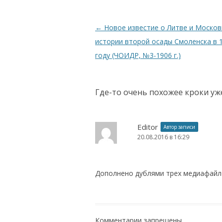
Навигация по записям
←
Новое известие о Литве и Москов
истории второй осады Смоленска в 
году (ЧОИДР, №3-1906 г.)
Где-то очень похожее кроки уж
Editor
Автор записи
20.08.2016 в 16:29
Дополнено дублями трех медиафайлов
Комментарии запрещены.