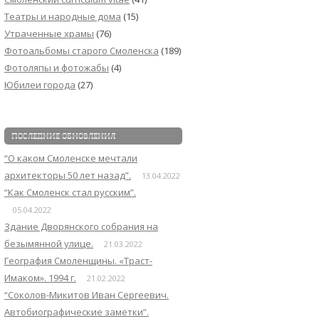
Театры и народные дома
(15)
Утраченные храмы
(76)
Фотоальбомы старого Смоленска
(189)
Фотоляпы и фотожабы
(4)
Юбилеи города
(27)
ПОСЛЕДНИЕ ОБНОВЛЕНИЯ
“О каком Смоленске мечтали
архитекторы 50 лет назад”.
13.04.2022
“Как Смоленск стал русским”.
05.04.2022
Здание Дворянского собрания на
безымянной улице.
21.03.2022
География Смоленщины. «Траст-
Имаком». 1994 г.
21.02.2022
“Соколов-Микитов Иван Сергеевич.
Автобиографические заметки”.