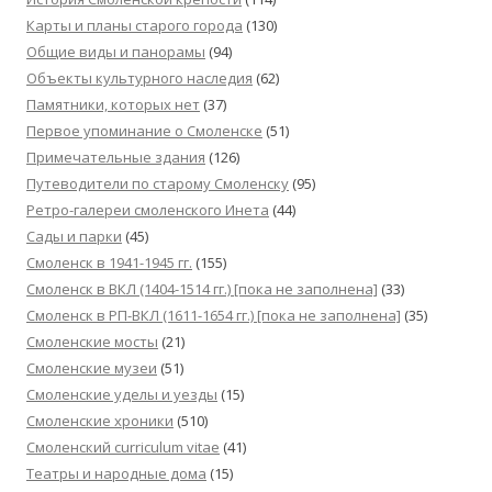
Карты и планы старого города
(130)
Общие виды и панорамы
(94)
Объекты культурного наследия
(62)
Памятники, которых нет
(37)
Первое упоминание о Смоленске
(51)
Примечательные здания
(126)
Путеводители по старому Смоленску
(95)
Ретро-галереи смоленского Инета
(44)
Сады и парки
(45)
Смоленск в 1941-1945 гг.
(155)
Смоленск в ВКЛ (1404-1514 гг.) [пока не заполнена]
(33)
Смоленск в РП-ВКЛ (1611-1654 гг.) [пока не заполнена]
(35)
Смоленские мосты
(21)
Смоленские музеи
(51)
Смоленские уделы и уезды
(15)
Смоленские хроники
(510)
Смоленский сurriculum vitae
(41)
Театры и народные дома
(15)