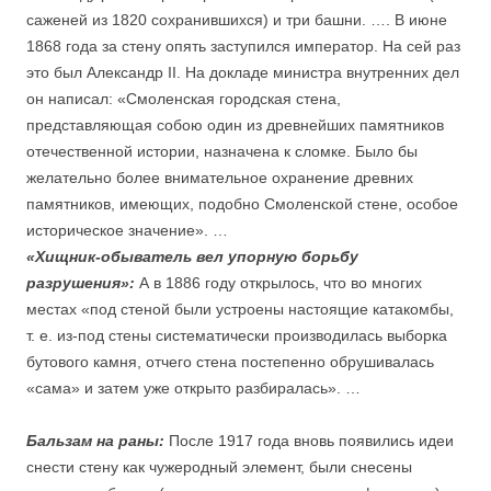
саженей из 1820 сохранившихся) и три башни. …. В июне
1868 года за стену опять заступился император. На сей раз
это был Александр II. На докладе министра внутренних дел
он написал: «Смоленская городская стена,
представляющая собою один из древнейших памятников
отечественной истории, назначена к сломке. Было бы
желательно более внимательное охранение древних
памятников, имеющих, подобно Смоленской стене, особое
историческое значение». …
«Хищник-обыватель вел упорную борьбу
разрушения»:
А в 1886 году открылось, что во многих
местах «под стеной были устроены настоящие катакомбы,
т. е. из-под стены систематически производилась выборка
бутового камня, отчего стена постепенно обрушивалась
«сама» и затем уже открыто разбиралась». …
Бальзам на раны:
После 1917 года вновь появились идеи
снести стену как чужеродный элемент, были снесены