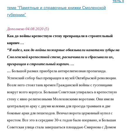
тель к
теме “Памятные и справочные книжки Смоленской
губернии”
Дополнено
04
.0
8
.20
20
(
5
)
Как до войны крепостную стену превращали
в строительный
кирпич …
“Я видел, как до войны
пожарные
обвязывали канатами зубцы на
Смоленской крепостной стене, раскачивали и сбрасывали их
,
превращая в строительный кирпич.
…
…
Большой размах приобрела антирелигиозная пропаганда.
Успенский собор был превращен в музей Октябрьской революции.
Возле него стоял танк времен Гражданской войны с гусеницами
вокруг всего корпуса. Большая Советская упиралась в крепостную
стену с явно религиозными Молоховскими воротами. Они имели
центральную арку с двумя колеями для проезда трамваев и две
боковые арки для пешеходов. Венчал ворота церковный купол с
крестом. Все это в середине 30-х годов было взорвано, и Большая
Советская улица стала завершаться площадью Смирнова с Домом