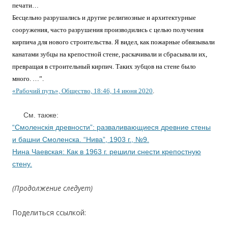
печати…
Бесцельно разрушались и другие религиозные и архитектурные
сооружения, часто разрушения производились с целью получения
кирпича для нового строительства. Я видел, как пожарные обвязывали
канатами зубцы на крепостной стене, раскачивали и сбрасывали их,
превращая в строительный кирпич. Таких зубцов на стене было
много. …”
.
«Рабочий путь», Общество, 18:46, 14 июня 2020
.
…
См. также:
“Смоленскiя древности”: разваливающиеся древние стены
и башни Смоленска. “Нива”, 1903 г., №9.
Нина Чаевская: Как в 1963 г. решили снести крепостную
стену.
(Продолжение следует)
Поделиться ссылкой: