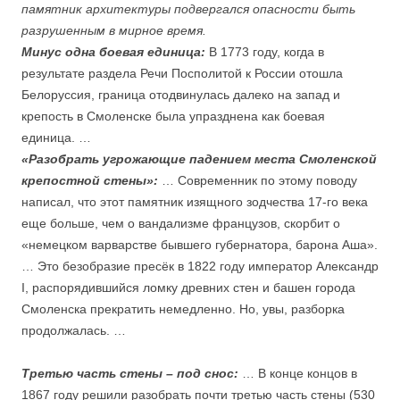
памятник архитектуры подвергался опасности быть
разрушенным в мирное время.
Минус одна боевая единица:
В 1773 году, когда в
результате раздела Речи Посполитой к России отошла
Белоруссия, граница отодвинулась далеко на запад и
крепость в Смоленске была упразднена как боевая
единица. …
«Разобрать угрожающие падением места Смоленской
крепостной стены»:
… Современник по этому поводу
написал, что этот памятник изящного зодчества 17-го века
еще больше, чем о вандализме французов, скорбит о
«немецком варварстве бывшего губернатора, барона Аша».
… Это безобразие пресёк в 1822 году император Александр
I, распорядившийся ломку древних стен и башен города
Смоленска прекратить немедленно. Но, увы, разборка
продолжалась. …
Третью часть стены – под снос:
… В конце концов в
1867 году решили разобрать почти третью часть стены (530