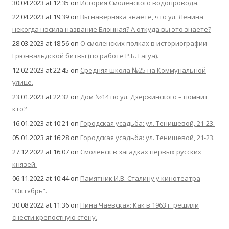
30.04.2023 at 12:35
on
История Смоленского водопровода.
22.04.2023 at 19:39
on
Вы наверняка знаете, что ул. Ленина
некогда носила название Блонная? А откуда вы это знаете?
28.03.2023 at 18:56
on
О смоленских полках в историографии
Грюнвальдской битвы (по работе Р.Б. Гагуа).
12.02.2023 at 22:45
on
Средняя школа №25 на Коммунальной
улице.
23.01.2023 at 22:32
on
Дом №14 по ул. Дзержинского – помнит
кто?
16.01.2023 at 10:21
on
Городская усадьба: ул. Тенишевой, 21-23.
05.01.2023 at 16:28
on
Городская усадьба: ул. Тенишевой, 21-23.
27.12.2022 at 16:07
on
Смоленск в загадках первых русских
князей.
06.11.2022 at 10:44
on
Памятник И.В. Сталину у кинотеатра
“Октябрь”.
30.08.2022 at 11:36
on
Нина Чаевская: Как в 1963 г. решили
снести крепостную стену.