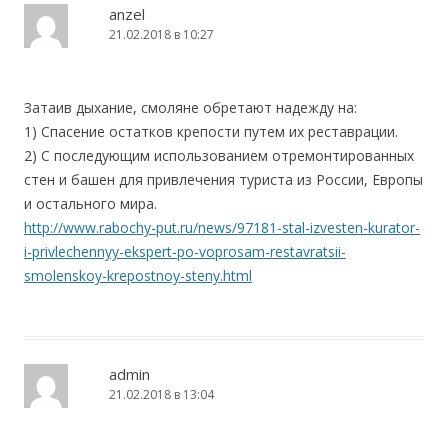
anzel
21.02.2018 в 10:27
Затаив дыхание, смоляне обретают надежду на:
1) Спасение остатков крепости путем их реставрации.
2) С последующим использованием отремонтированных
стен и башен для привлечения туриста из России, Европы
и остального мира.
http://www.rabochy-put.ru/news/97181-stal-izvesten-kurator-
i-privlechennyy-ekspert-po-voprosam-restavratsii-
smolenskoy-krepostnoy-steny.html
admin
21.02.2018 в 13:04