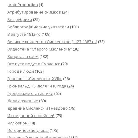
protoProduction
(1)
Атрибутирование снимков
(34)
Без рубрики
(25)
Библиографические указатели
(101)
В августе 1812-го
(109)
Великое княжество Смоленское (1127-1387 гг.)
(33)
Видеотека "Cтарого Смоленска"
(38)
Вопросы в сабж
(132)
Все пути ведут в Смоленск
(79)
Город и люди
(163)
Гравюры г.Смоленска, XVIIв.
(26)
Грюнвальд, 15 июля 1410 года
(24)
Губернские статистики
(65)
Дела архивные
(80)
Древние Смоленск и Гнездово
(79)
Из недавней новейшей
(79)
Иллюзион
(14)
Исторические улицы
(175)
История Смоленской крепости
(114)