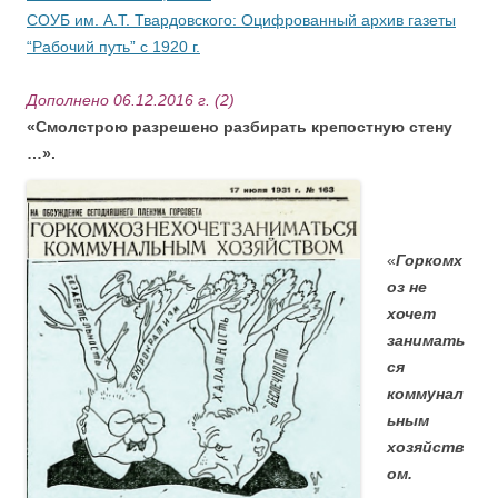
СОУБ им. А.Т. Твардовского: Оцифрованный архив газеты
“Рабочий путь” с 1920 г.
Дополнено 06.12.2016 г. (2)
«Смолстрою разрешено разбирать крепостную стену
…».
.
«
Горкомх
оз не
хочет
занимать
ся
коммунал
ьным
хозяйств
ом.