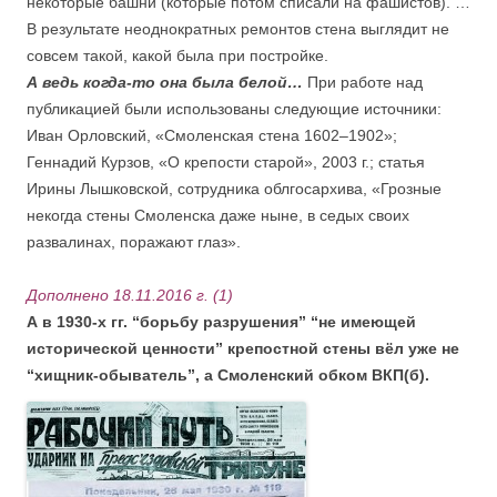
некоторые башни (которые потом списали на фашистов). …
В результате неоднократных ремонтов стена выглядит не
совсем такой, какой была при постройке.
А ведь когда-то она была белой…
При работе над
публикацией были использованы следующие источники:
Иван Орловский, «Смоленская стена 1602–1902»;
Геннадий Курзов, «О крепости старой», 2003 г.; статья
Ирины Лышковской, сотрудника облгосархива, «Грозные
некогда стены Смоленска даже ныне, в седых своих
развалинах, поражают глаз».
Дополнено 18.11.2016 г. (1)
А в 1930-х гг. “борьбу разрушения” “не имеющей
исторической ценности” крепостной стены вёл уже не
“хищник-обыватель”, а Смоленский обком ВКП(б).
.
.
.