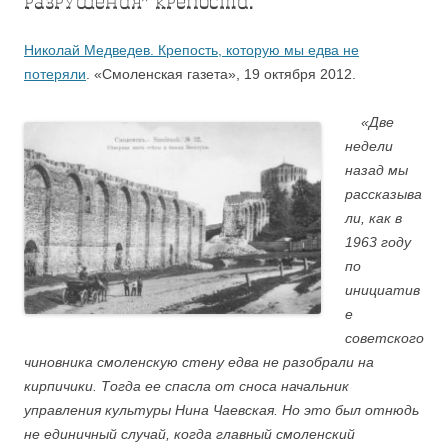
разрушения” крепости.
Николай М
едведев. Крепость, которую мы едва не
потеряли
. «Смоленская газета», 19 октября 2012.
«Две
недели
назад мы
рассказыва
ли, как в
1963 году
по
инициатив
е
советского
чиновника смоленскую стену едва не разобрали на
кирпичики. Тогда ее спасла от сноса начальник
управления культуры Нина Чаевская. Но это был отнюдь
не единичный случай, когда главный смоленский