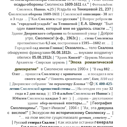
осады-обороны
Смоленска
1609-1611 г.г.”
|
Фотоальбом:
Смоленск.
Humus. ч.25
| Усадьба на
Тенишевой 21, 23?
|
С
моленская
оборона
1609-1611
|
Смоленской
оппозиции
- 30
лет
|
и
3
года ...
"Как
Смоленск
стал
русским"
|
Вопрос ребром
по
|
т.н. "городской усадьбе" на Тенишевой
Е.А. Шмидт
: "Был
|
один
памятник, который мне не удалось спасти ..."
|
Здание
Дворянского собрания
на безымянной улице
Доброе
утро,
Смоленск! (к-ф., 1963г.)
...
стена Смоленска
|
|
протяжённостью
6,5 км
, построенная в
1595—1602 гг
. ...
|
Городской
сад имени Глинки
Оказалось...
тело
Скалона
о
бнаружено французами
06.08.
1812г
.
…
внук
ами
воздвигнут
|
“
обелиск
05.08.
1912г.
Храмъ
Князей“
- Церковь Михаила
|
Архангела - Свирская церковь
"Эпоха
романтической
|
демократии”
в Смоленске
начала 1990-х
"В
год 882
...
Олег
… пришел
к Смоленску
с кривичами
…
и посадил в нем
"
своего мужа
(
овесть временных лет", Киев, 1110 г.г.)
"
П
|
Дворянское собрание
“
по периметру Блонья
”!
🙂
|
К
4
00-425-
летию
Смоленской
крепостной стены …
|
На сегодня это уже
32
|
года и 2 дня назад
:) |
1
5-й альбом
Смоленска
от Humus`
a
|
Юбилеи
Смоленска
каждые 5 ле
т :)
...
справа – двухэтажное
здание
обер-почтовой
конторы...."
|
Гeография
Cмоленщины".
"Траст-Имаком", 1994 г.
|
“Ах, эта
девушка
с веслом!”
|
Экскурсии
п
о историческому Смоленску ...
|
"...
на том месте существовало
german_cemetery ..."
|
|
Как искали останки
генерала
Р
усский
генерал Скалон