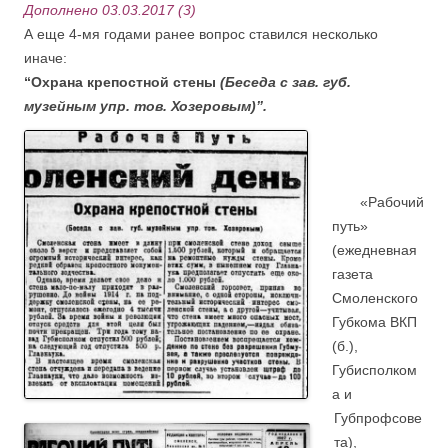
Дополнено 03.03.2017 (3)
А еще 4-мя годами ранее вопрос ставился несколько
иначе:
“Охрана крепостной стены
(Беседа с зав. губ.
музейным упр. тов. Хозеровым)”.
.
.
……
«Рабочий
путь»
(ежедневная
газета
Смоленского
Губкома ВКП
(б.),
Губисполком
а и
Губпрофсове
та),