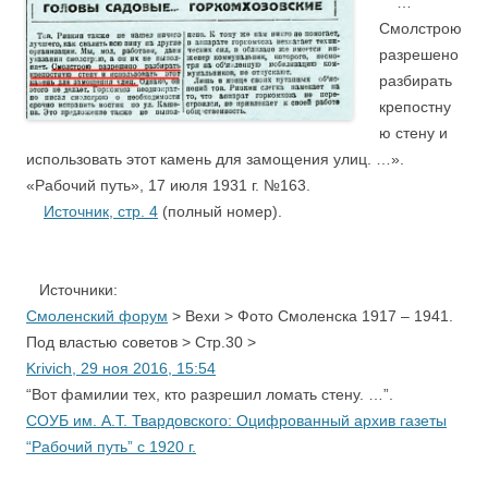
…
Смолстрою
разрешено
разбирать
крепостну
ю стену и
использовать этот камень для замощения улиц. …».
«Рабочий путь», 17 июля 1931 г. №163.
Источник, стр. 4
(полный номер).
,
Источники:
Смоленский форум
> Вехи > Фото Смоленска 1917 – 1941.
Под властью советов > Стр.30 >
Krivich, 29 ноя 2016, 15:54
“Вот фамилии тех, кто разрешил ломать стену. …”.
СОУБ им. А.Т. Твардовского: Оцифрованный архив газеты
“Рабочий путь” с 1920 г.