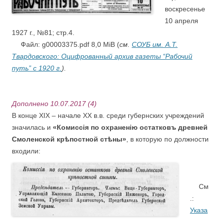
воскресенье
10 апреля
1927 г., №81; стр.4.
….
Файл: g00003375.pdf 8,0 MiB (
см.
СОУБ им. А.Т.
Твардовского: Оцифрованный архив газеты “Рабочий
путь” с 1920 г.
).
.
Дополнено 10.07.2017 (4)
В конце XIX – начале XX в.в. среди губернских учреждений
значилась и
«Комиссiя по охраненiю остатковъ древней
Смоленской крѣпостной стѣ
ны»
, в которую по должности
входили:
.
..
….
См
.:
Указа