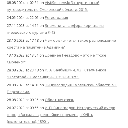
08.08.2024 at 02:31
on
VisitSmolensk: Экскурсионный
путеводитель по Смоленской области, 2015.
24.05.2024 at 22:05
on
Регистрация
27.11.2023 at 14:51
on
Знаменитая амфора-корчага из
гнездовского кургана Л-13.
23.10.2023 at 17:18
on
Чем объясняется такое расположение
креста на памятнике Адамини?
13.10.2023 at 13:51
on
Древнее Гнездово – это не “тоже
Смоленск”.
28.08.2023 at 23:18
on
Ю.А. Балбышкин, Л.Л. Степченков:
“Фотографы Смоленщины 1858-1918 гг.”.
28.08.2023 at 14:01
on
Энциклопедия Смоленской области. Ч.I.
Персоналии.
28.08.2023 at 09:35
on
Обратная связь
26.07.2023 at 09:55
on
И. П. Виноградов: Исторический очерк
города Вязьмы с древнейших времен до XVII в.
(включительно), 1890 г.