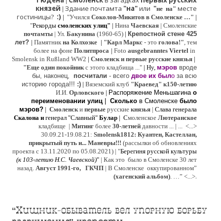
Гюдена
Смоленск
в загадках
первых русских
|
князей
Здание почтамта
"на"
или
"
месте
|
не на"
гостиницы?
:)
|
"Учился
Соколов-Микитов в Смоленске …"
|
"
Рекорды
смоленских улиц"
|
Нина
Ч
аевская
|
Смоленские
почтамты
|
Ул.
Бакунина
(1960-65)
|
Крепостной стене 425
лет?
|
Памятник
на Колхозке
|
"Карл Маркс
- это
голова!"
, тем
более на фоне
Политпроса
|
Foto
ausgebranntes Viertel
in
Smolensk in Rußland WW2
|
Смоленск и первые русские князья
|
"
Е
ще од
и
н покойник
с этого кладбища ..."
| Ну,
мэров
вроде
бы, наконец,
посчитали
- всего
двое их был
о
за всю
историю города!!!
:)
|
Вяземский клуб
"Краевед" к150-летию
И.И.
Орловского
|
Распоряжение Меньшагина
о
переименовании улиц
|
Сколько
в Смоленске
было
мэров?
|
Смоленск
и
первые
русские
князья
|
Слава генерала
Скалона
и
генерал "Славный"
Булар
| С
моленское
Лютерaнское
кладбище |
Митинг
более
30-летней
давности ...
| ...
<...>
30.09.21-19.08.21:
Smolensk1812: Куантен, Кастеллан,
прикрытый путь и... Маневры!!!
(рассылки об обновлениях
проекта с 13.11.2020 по 05.08.2021) | "
Б
ерегиня русской культуры
(к
103-летию Н.С. Чаевской
)
"
|
Как это было в Смоленске 30 лет
назад.
Август 1991-го, ГКЧП
|
В Смоленске
оккупированном
”
.
(хагенский альбом)
. …”
<...>
“Хищник-обыватель вел упорную борьбу