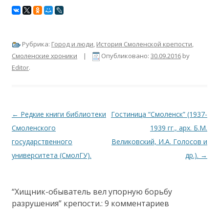
Рубрика:
Город и люди
,
История Смоленской крепости
,
Смоленские хроники
|
Опубликовано:
30.09.2016
by
Editor
.
Навигация по записям
←
Редкие книги библиотеки
Гостиница “Смоленск” (1937-
Смоленского
1939 гг., арх. Б.М.
государственного
Великовский, И.А. Голосов и
университета (СмолГУ).
др.).
→
“Хищник-обыватель вел упорную борьбу
разрушения” крепости.
: 9 комментариев