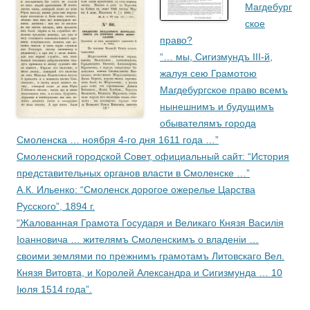
Магдебург
ское
право?
“… мы, Сигизмундъ III-й,
жалуя сею Грамотою
Магдебургское право всемъ
нынешнимъ и будущимъ
обывателямъ города
Смоленска … ноября 4-го дня 1611 года …”
Смоленский городской Совет, официальный сайт: “История
представительных органов власти в Смоленске …”
А.К. Ильенко: “Смоленск дорогое ожерелье Царства
Русского”, 1894 г.
“Жалованная Грамота Государя и Великаго Князя Василiя
Iоанновича … жителямъ Смоленскимъ о владенiи …
своими землями по прежнимъ грамотамъ Литовскаго Вел.
Князя Витовта, и Королей Александра и Сигизмунда … 10
Iюля 1514 года”.