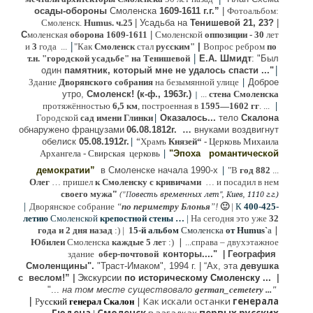
осады-обороны
Смоленска
1609-1611 г.г.”
|
Фотоальбом:
Смоленск.
Humus. ч.25
| Усадьба на
Тенишевой 21, 23?
|
С
моленская
оборона
1609-1611
|
Смоленской
оппозиции
- 30
лет
|
и
3
года ...
"Как
Смоленск
стал
русским"
|
Вопрос ребром
по
|
т.н. "городской усадьбе" на Тенишевой
Е.А. Шмидт
: "Был
|
один
памятник, который мне не удалось спасти ..."
|
Здание
Дворянского собрания
на безымянной улице
Доброе
утро,
Смоленск! (к-ф., 1963г.)
...
стена Смоленска
|
|
протяжённостью
6,5 км
, построенная в
1595—1602 гг
. ...
|
Городской
сад имени Глинки
Оказалось...
тело
Скалона
о
бнаружено французами
06.08.
1812г
.
…
внук
ами
воздвигнут
|
“
обелиск
05.08.
1912г.
Храмъ
Князей“
- Церковь Михаила
|
Архангела - Свирская церковь
"Эпоха
романтической
|
демократии”
в Смоленске
начала 1990-х
"В
год 882
...
Олег
… пришел
к Смоленску
с кривичами
…
и посадил в нем
"
своего мужа
(
овесть временных лет", Киев, 1110 г.г.)
"
П
|
Дворянское собрание
“
по периметру Блонья
”!
🙂
|
К
4
00-425-
летию
Смоленской
крепостной стены …
|
На сегодня это уже
32
|
года и 2 дня назад
:) |
1
5-й альбом
Смоленска
от Humus`
a
|
Юбилеи
Смоленска
каждые 5 ле
т :)
...
справа – двухэтажное
здание
обер-почтовой
конторы...."
|
Гeография
Cмоленщины".
"Траст-Имаком", 1994 г.
|
“Ах, эта
девушка
с веслом!”
|
Экскурсии
п
о историческому Смоленску ...
|
"...
на том месте существовало
german_cemetery ..."
|
|
Как искали останки
генерала
Р
усский
генерал Скалон