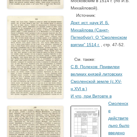
Московским в 1514 г. (по И.Б.
Михайловой).
….
Источник
:
Докт. ист. наук И. Б.
Михайлова (Санкт-
Петербург): О “Смоленском
взятии” 1514 г.
,
стр. 47-52.
См. также:
С.В. Полехов: Привилеи
великих князей литовских
Смоленской земле (с.XV-
н.XVI в.)
И что, при Витовте в
Смоленск
е
действите
льно было
введено