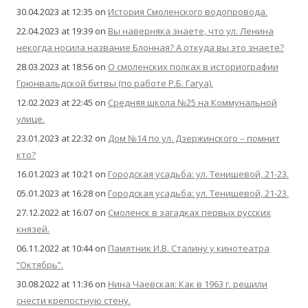
30.04.2023 at 12:35
on
История Смоленского водопровода.
22.04.2023 at 19:39
on
Вы наверняка знаете, что ул. Ленина
некогда носила название Блонная? А откуда вы это знаете?
28.03.2023 at 18:56
on
О смоленских полках в историографии
Грюнвальдской битвы (по работе Р.Б. Гагуа).
12.02.2023 at 22:45
on
Средняя школа №25 на Коммунальной
улице.
23.01.2023 at 22:32
on
Дом №14 по ул. Дзержинского – помнит
кто?
16.01.2023 at 10:21
on
Городская усадьба: ул. Тенишевой, 21-23.
05.01.2023 at 16:28
on
Городская усадьба: ул. Тенишевой, 21-23.
27.12.2022 at 16:07
on
Смоленск в загадках первых русских
князей.
06.11.2022 at 10:44
on
Памятник И.В. Сталину у кинотеатра
“Октябрь”.
30.08.2022 at 11:36
on
Нина Чаевская: Как в 1963 г. решили
снести крепостную стену.