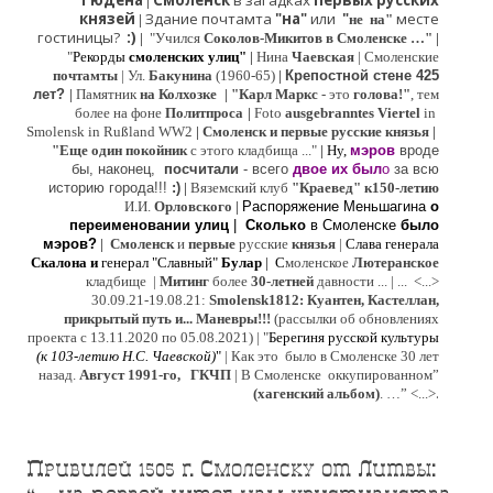
Гюдена
Смоленск
в загадках
первых русских
|
князей
Здание почтамта
"на"
или
"
месте
|
не на"
гостиницы?
:)
|
"Учился
Соколов-Микитов в Смоленске …"
|
"
Рекорды
смоленских улиц"
|
Нина
Ч
аевская
|
Смоленские
почтамты
|
Ул.
Бакунина
(1960-65)
|
Крепостной стене 425
лет?
|
Памятник
на Колхозке
|
"Карл Маркс
- это
голова!"
, тем
более на фоне
Политпроса
|
Foto
ausgebranntes Viertel
in
Smolensk in Rußland WW2
|
Смоленск и первые русские князья
|
"
Е
ще од
и
н покойник
с этого кладбища ..."
| Ну,
мэров
вроде
бы, наконец,
посчитали
- всего
двое их был
о
за всю
историю города!!!
:)
|
Вяземский клуб
"Краевед" к150-летию
И.И.
Орловского
|
Распоряжение Меньшагина
о
переименовании улиц
|
Сколько
в Смоленске
было
мэров?
|
Смоленск
и
первые
русские
князья
|
Слава генерала
Скалона
и
генерал "Славный"
Булар
| С
моленское
Лютерaнское
кладбище |
Митинг
более
30-летней
давности ...
| ...
<...>
30.09.21-19.08.21:
Smolensk1812: Куантен, Кастеллан,
прикрытый путь и... Маневры!!!
(рассылки об обновлениях
проекта с 13.11.2020 по 05.08.2021) | "
Б
ерегиня русской культуры
(к
103-летию Н.С. Чаевской
)
"
|
Как это было в Смоленске 30 лет
назад.
Август 1991-го, ГКЧП
|
В Смоленске
оккупированном
”
.
(хагенский альбом)
. …”
<...>
Привилей 1505 г. Смоленску от Литвы: