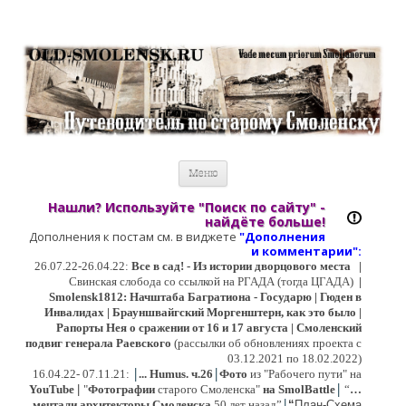
Старый Cмоленск
Историческое краеведение, старые путеводители, фотографии,
открытки, карты …
Перейти к содержимому
Меню
Нашли? Используйте "Поиск по сайту" -
найдёте больше!
Дополнения к постам см. в виджете
"Дополнения
и коммент
арии":
26.07.22-26.04.22:
Все в сад! - Из истории дворцового места
|
Свинская слобода со ссылкой на РГАДА (тогда ЦГАДА)
|
Smolensk1812: Начштаба Багратиона - Государю | Гюден в
Инвалидах | Брауншвайгский Моргенштерн, как это было |
Рапорты Нея о сражении от 16 и 17 августа | Смоленский
подвиг генерала Раевского
(рассылки об обновлениях проекта с
03.12.2021 по 18.02.2022)
|
|
16
.04.22- 07.11.21:
...
Humus. ч.26
Фото
из "Рабочего пути" на
|
YouTube
|
"
Фотографии
старого Смоленска"
на SmolBattle
“
…
|
мечтали архитекторы Смоленска
50 лет назад”
“
План-Схема