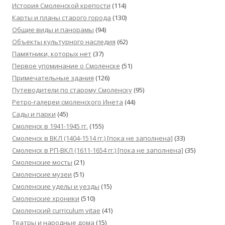
История Смоленской крепости
(114)
Карты и планы старого города
(130)
Общие виды и панорамы
(94)
Объекты культурного наследия
(62)
Памятники, которых нет
(37)
Первое упоминание о Смоленске
(51)
Примечательные здания
(126)
Путеводители по старому Смоленску
(95)
Ретро-галереи смоленского Инета
(44)
Сады и парки
(45)
Смоленск в 1941-1945 гг.
(155)
Смоленск в ВКЛ (1404-1514 гг.) [пока не заполнена]
(33)
Смоленск в РП-ВКЛ (1611-1654 гг.) [пока не заполнена]
(35)
Смоленские мосты
(21)
Смоленские музеи
(51)
Смоленские уделы и уезды
(15)
Смоленские хроники
(510)
Смоленский сurriculum vitae
(41)
Театры и народные дома
(15)