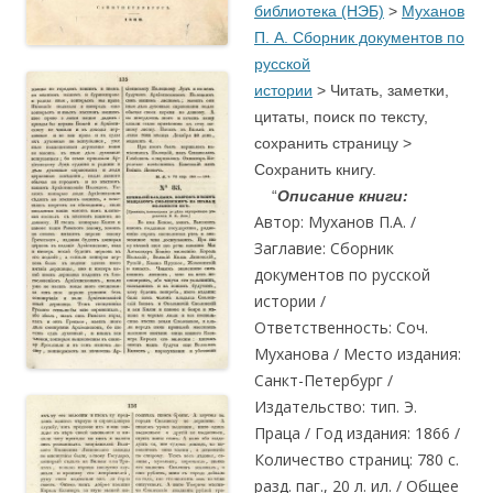
библиот
ека (НЭБ)
>
Муханов
П. А. Сборник документов по
русской
истории
>
Читать, заметки,
цитаты, поиск по тексту,
сохранить страницу >
Cохранить книгу.
“
Описание книги:
Автор: Муханов П.А. /
Заглавие: Сборник
документов по русской
истории /
Ответственность: Соч.
Муханова / Место издания:
Санкт-Петербург /
Издательство: тип. Э.
Праца / Год издания: 1866 /
Количество страниц: 780 с.
разд. паг., 20 л. ил. / Общее