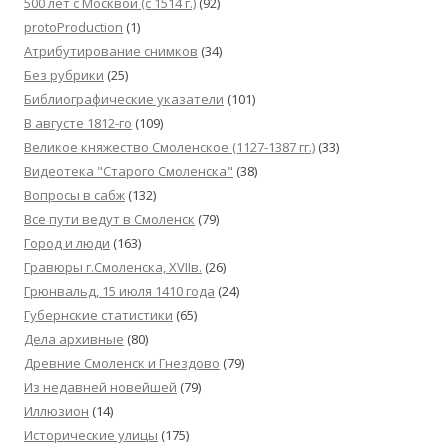
500 лет с Москвой (c 1514 г.)
(92)
protoProduction
(1)
Атрибутирование снимков
(34)
Без рубрики
(25)
Библиографические указатели
(101)
В августе 1812-го
(109)
Великое княжество Смоленское (1127-1387 гг.)
(33)
Видеотека "Cтарого Смоленска"
(38)
Вопросы в сабж
(132)
Все пути ведут в Смоленск
(79)
Город и люди
(163)
Гравюры г.Смоленска, XVIIв.
(26)
Грюнвальд, 15 июля 1410 года
(24)
Губернские статистики
(65)
Дела архивные
(80)
Древние Смоленск и Гнездово
(79)
Из недавней новейшей
(79)
Иллюзион
(14)
Исторические улицы
(175)