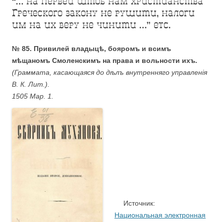
“… на первей штоб нам христианства
Греческого закону не рушити, налоги
им на их веру не чинити …” etc.
№ 85. Привилей владыцѣ, бояромъ и всимъ
мѣщаномъ Смоленскимъ на права и вольности ихъ.
(Граммата, касающаяся до дѣлъ внутренняго управленiя
В. К. Лит.).
1505 Мар. 1.
….
Источник:
Национальная электронная