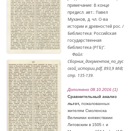
примечание: В конце
предисл. авт.: Павел
Муханов, д. чл. О-ва
истории и древностей рос. /
Библиотека: Российская
государственная
библиотека (РГБ)”.
Файл:
Сборник_документов_по_рус
ской_истории.pdf, 893,9 MiB;
стр. 135-139.
Дополнено 08.10.2016 (1)
Сравнительный анализ
льгот,
пожалованных
жителям Смоленска
Великими княжествами
Литовским в 1505 г. и