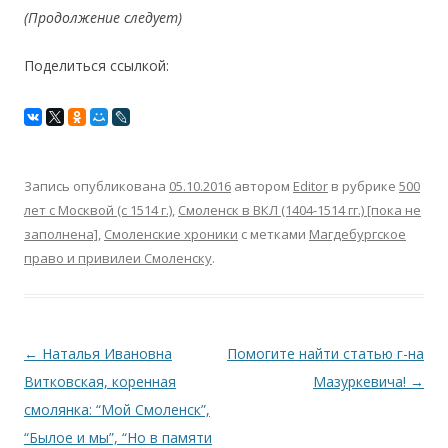
(Продолжение следует)
Поделиться ссылкой:
Запись опубликована
05.10.2016
автором
Editor
в рубрике
500
лет с Москвой (c 1514 г.)
,
Смоленск в ВКЛ (1404-1514 гг.) [пока не
заполнена]
,
Смоленские хроники
с метками
Магдебургское
право и привилеи Смоленску
.
Навигация по записям
←
Наталья Ивановна
Помогите найти статью г-на
Витковская, коренная
Мазуркевича!
→
смолянка: “Мой Смоленск”,
“Былое и мы”, “Но в памяти