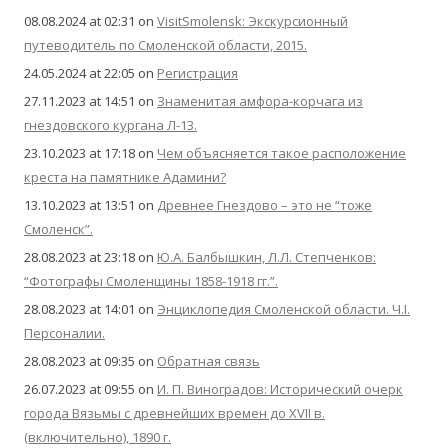
08.08.2024 at 02:31
on
VisitSmolensk: Экскурсионный
путеводитель по Смоленской области, 2015.
24.05.2024 at 22:05
on
Регистрация
27.11.2023 at 14:51
on
Знаменитая амфора-корчага из
гнездовского кургана Л-13.
23.10.2023 at 17:18
on
Чем объясняется такое расположение
креста на памятнике Адамини?
13.10.2023 at 13:51
on
Древнее Гнездово – это не “тоже
Смоленск”.
28.08.2023 at 23:18
on
Ю.А. Балбышкин, Л.Л. Степченков:
“Фотографы Смоленщины 1858-1918 гг.”.
28.08.2023 at 14:01
on
Энциклопедия Смоленской области. Ч.I.
Персоналии.
28.08.2023 at 09:35
on
Обратная связь
26.07.2023 at 09:55
on
И. П. Виноградов: Исторический очерк
города Вязьмы с древнейших времен до XVII в.
(включительно), 1890 г.