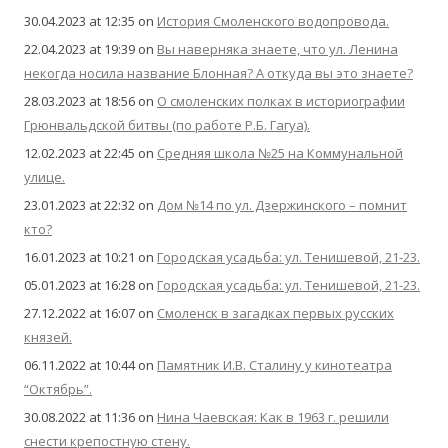
30.04.2023 at 12:35
on
История Смоленского водопровода.
22.04.2023 at 19:39
on
Вы наверняка знаете, что ул. Ленина
некогда носила название Блонная? А откуда вы это знаете?
28.03.2023 at 18:56
on
О смоленских полках в историографии
Грюнвальдской битвы (по работе Р.Б. Гагуа).
12.02.2023 at 22:45
on
Средняя школа №25 на Коммунальной
улице.
23.01.2023 at 22:32
on
Дом №14 по ул. Дзержинского – помнит
кто?
16.01.2023 at 10:21
on
Городская усадьба: ул. Тенишевой, 21-23.
05.01.2023 at 16:28
on
Городская усадьба: ул. Тенишевой, 21-23.
27.12.2022 at 16:07
on
Смоленск в загадках первых русских
князей.
06.11.2022 at 10:44
on
Памятник И.В. Сталину у кинотеатра
“Октябрь”.
30.08.2022 at 11:36
on
Нина Чаевская: Как в 1963 г. решили
снести крепостную стену.