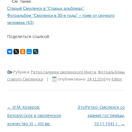
См. также:
Старый Смоленск в “Старых альбомах”
.
Фотоальбом “Смоленск в 30-е годы” – тоже от скучного
человека (43)
.
Поделиться ссылкой:
Рубрика:
Ретро-галереи смоленского Инета
,
Фотоальбомы
старого Смоленска
|
Опубликовано:
24.12.2016
by
Editor
.
Навигация по записям
←
И.М. Хозеров:
ЭтоРетро: Смоленск со
Белорусское и смоленское
здания гостиницы,
зодчество XI – XIII вв.
10.11.1941 г.
→