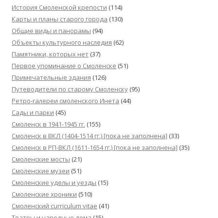
История Смоленской крепости
(114)
Карты и планы старого города
(130)
Общие виды и панорамы
(94)
Объекты культурного наследия
(62)
Памятники, которых нет
(37)
Первое упоминание о Смоленске
(51)
Примечательные здания
(126)
Путеводители по старому Смоленску
(95)
Ретро-галереи смоленского Инета
(44)
Сады и парки
(45)
Смоленск в 1941-1945 гг.
(155)
Смоленск в ВКЛ (1404-1514 гг.) [пока не заполнена]
(33)
Смоленск в РП-ВКЛ (1611-1654 гг.) [пока не заполнена]
(35)
Смоленские мосты
(21)
Смоленские музеи
(51)
Смоленские уделы и уезды
(15)
Смоленские хроники
(510)
Смоленский сurriculum vitae
(41)
Театры и народные дома
(15)