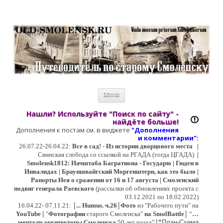
Старый Cмоленск
Историческое краеведение, старые путеводители, фотографии,
открытки, карты …
Перейти к содержимому
Меню
Нашли? Используйте "Поиск по сайту" -
найдёте больше!
Дополнения к постам см. в виджете
"Дополнения
и коммент
арии":
26.07.22-26.04.22:
Все в сад! - Из истории дворцового места
|
Свинская слобода со ссылкой на РГАДА (тогда ЦГАДА)
|
Smolensk1812: Начштаба Багратиона - Государю | Гюден в
Инвалидах | Брауншвайгский Моргенштерн, как это было |
Рапорты Нея о сражении от 16 и 17 августа | Смоленский
подвиг генерала Раевского
(рассылки об обновлениях проекта с
03.12.2021 по 18.02.2022)
|
|
16
.04.22- 07.11.21:
...
Humus. ч.26
Фото
из "Рабочего пути" на
|
YouTube
|
"
Фотографии
старого Смоленска"
на SmolBattle
“
…
|
мечтали архитекторы Смоленска
50 лет назад”
“
План-Схема