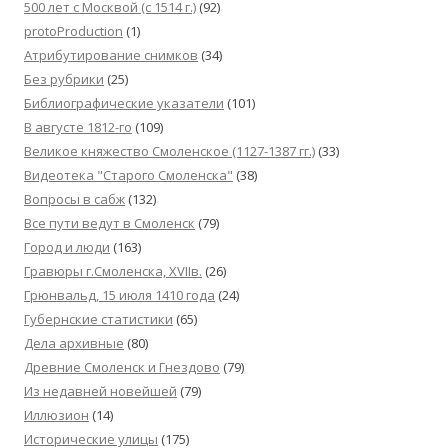
500 лет с Москвой (c 1514 г.)
(92)
protoProduction
(1)
Атрибутирование снимков
(34)
Без рубрики
(25)
Библиографические указатели
(101)
В августе 1812-го
(109)
Великое княжество Смоленское (1127-1387 гг.)
(33)
Видеотека "Cтарого Смоленска"
(38)
Вопросы в сабж
(132)
Все пути ведут в Смоленск
(79)
Город и люди
(163)
Гравюры г.Смоленска, XVIIв.
(26)
Грюнвальд, 15 июля 1410 года
(24)
Губернские статистики
(65)
Дела архивные
(80)
Древние Смоленск и Гнездово
(79)
Из недавней новейшей
(79)
Иллюзион
(14)
Исторические улицы
(175)