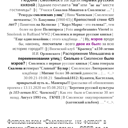
Гюдена
Смоленск
в загадках
первых русских
|
князей
Здание почтамта
"на"
или
"
месте
|
не на"
гостиницы?
:)
|
"Учился
Соколов-Микитов в Смоленске …"
|
"
Рекорды
смоленских улиц"
|
Нина
Ч
аевская
|
Смоленские
почтамты
|
Ул.
Бакунина
(1960-65)
|
Крепостной стене 425
лет?
|
Памятник
на Колхозке
|
"Карл Маркс
- это
голова!"
, тем
более на фоне
Политпроса
|
Foto
ausgebranntes Viertel
in
Smolensk in Rußland WW2
|
Смоленск и первые русские князья
|
"
Е
ще од
и
н покойник
с этого кладбища ..."
| Ну,
мэров
вроде
бы, наконец,
посчитали
- всего
двое их был
о
за всю
историю города!!!
:)
|
Вяземский клуб
"Краевед" к150-летию
И.И.
Орловского
|
Распоряжение Меньшагина
о
переименовании улиц
|
Сколько
в Смоленске
было
мэров?
|
Смоленск
и
первые
русские
князья
|
Слава генерала
Скалона
и
генерал "Славный"
Булар
| С
моленское
Лютерaнское
кладбище |
Митинг
более
30-летней
давности ...
| ...
<...>
30.09.21-19.08.21:
Smolensk1812: Куантен, Кастеллан,
прикрытый путь и... Маневры!!!
(рассылки об обновлениях
проекта с 13.11.2020 по 05.08.2021) | "
Б
ерегиня русской культуры
(к
103-летию Н.С. Чаевской
)
"
|
Как это было в Смоленске 30 лет
назад.
Август 1991-го, ГКЧП
|
В Смоленске
оккупированном
”
.
(хагенский альбом)
. …”
<...>
Фотоальбом “Смоленск. (45 фото)” в