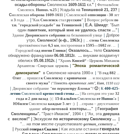
осады-обороны
Смоленска
1609-1611 г.г.”
|
Фотоальбом:
Смоленск.
Humus. ч.25
| Усадьба на
Тенишевой 21, 23?
|
С
моленская
оборона
1609-1611
|
Смоленской
оппозиции
- 30
лет
|
и
3
года ...
"Как
Смоленск
стал
русским"
|
Вопрос ребром
по
|
т.н. "городской усадьбе" на Тенишевой
Е.А. Шмидт
: "Был
|
один
памятник, который мне не удалось спасти ..."
|
Здание
Дворянского собрания
на безымянной улице
Доброе
утро,
Смоленск! (к-ф., 1963г.)
...
стена Смоленска
|
|
протяжённостью
6,5 км
, построенная в
1595—1602 гг
. ...
|
Городской
сад имени Глинки
Оказалось...
тело
Скалона
о
бнаружено французами
06.08.
1812г
.
…
внук
ами
воздвигнут
|
“
обелиск
05.08.
1912г.
Храмъ
Князей“
- Церковь Михаила
|
Архангела - Свирская церковь
"Эпоха
романтической
|
демократии”
в Смоленске
начала 1990-х
"В
год 882
...
Олег
… пришел
к Смоленску
с кривичами
…
и посадил в нем
"
своего мужа
(
овесть временных лет", Киев, 1110 г.г.)
"
П
|
Дворянское собрание
“
по периметру Блонья
”!
🙂
|
К
4
00-425-
летию
Смоленской
крепостной стены …
|
На сегодня это уже
32
|
года и 2 дня назад
:) |
1
5-й альбом
Смоленска
от Humus`
a
|
Юбилеи
Смоленска
каждые 5 ле
т :)
...
справа – двухэтажное
здание
обер-почтовой
конторы...."
|
Гeография
Cмоленщины".
"Траст-Имаком", 1994 г.
|
“Ах, эта
девушка
с веслом!”
|
Экскурсии
п
о историческому Смоленску ...
|
"...
на том месте существовало
german_cemetery ..."
|
|
Как искали останки
генерала
Р
усский
генерал Скалон