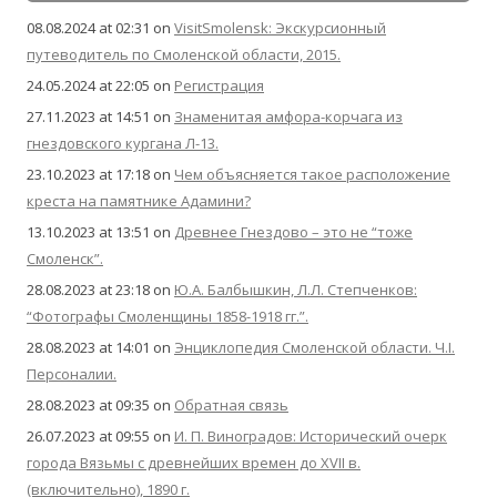
08.08.2024 at 02:31
on
VisitSmolensk: Экскурсионный
путеводитель по Смоленской области, 2015.
24.05.2024 at 22:05
on
Регистрация
27.11.2023 at 14:51
on
Знаменитая амфора-корчага из
гнездовского кургана Л-13.
23.10.2023 at 17:18
on
Чем объясняется такое расположение
креста на памятнике Адамини?
13.10.2023 at 13:51
on
Древнее Гнездово – это не “тоже
Смоленск”.
28.08.2023 at 23:18
on
Ю.А. Балбышкин, Л.Л. Степченков:
“Фотографы Смоленщины 1858-1918 гг.”.
28.08.2023 at 14:01
on
Энциклопедия Смоленской области. Ч.I.
Персоналии.
28.08.2023 at 09:35
on
Обратная связь
26.07.2023 at 09:55
on
И. П. Виноградов: Исторический очерк
города Вязьмы с древнейших времен до XVII в.
(включительно), 1890 г.