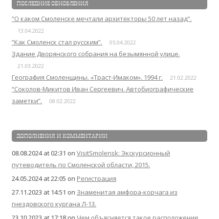
ПОСЛЕДНИЕ ОБНОВЛЕНИЯ
“О каком Смоленске мечтали архитекторы 50 лет назад”.
13.04.2022
“Как Смоленск стал русским”.
05.04.2022
Здание Дворянского собрания на безымянной улице.
21.03.2022
География Смоленщины. «Траст-Имаком». 1994 г.
21.02.2022
“Соколов-Микитов Иван Сергеевич. Автобиографические
заметки”.
08.02.2022
ДОПОЛНЕНИЯ И КОММЕНТАРИИ
08.08.2024 at 02:31
on
VisitSmolensk: Экскурсионный
путеводитель по Смоленской области, 2015.
24.05.2024 at 22:05
on
Регистрация
27.11.2023 at 14:51
on
Знаменитая амфора-корчага из
гнездовского кургана Л-13.
23.10.2023 at 17:18
on
Чем объясняется такое расположение