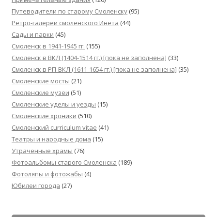
Путеводители по старому Смоленску
(95)
Ретро-галереи смоленского Инета
(44)
Сады и парки
(45)
Смоленск в 1941-1945 гг.
(155)
Смоленск в ВКЛ (1404-1514 гг.) [пока не заполнена]
(33)
Смоленск в РП-ВКЛ (1611-1654 гг.) [пока не заполнена]
(35)
Смоленские мосты
(21)
Смоленские музеи
(51)
Смоленские уделы и уезды
(15)
Смоленские хроники
(510)
Смоленский сurriculum vitae
(41)
Театры и народные дома
(15)
Утраченные храмы
(76)
Фотоальбомы старого Смоленска
(189)
Фотоляпы и фотожабы
(4)
Юбилеи города
(27)