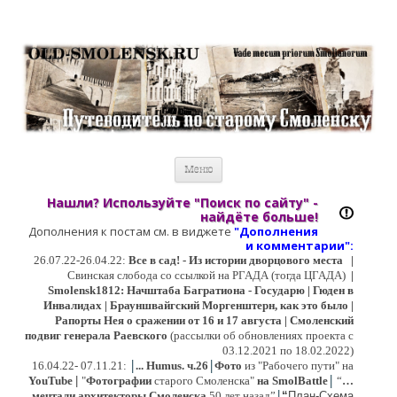
Старый Cмоленск
Историческое краеведение, старые путеводители, фотографии,
открытки, карты …
Перейти к содержимому
Меню
Нашли? Используйте "Поиск по сайту" -
найдёте больше!
Дополнения к постам см. в виджете
"Дополнения
и коммент
арии":
26.07.22-26.04.22:
Все в сад! - Из истории дворцового места
|
Свинская слобода со ссылкой на РГАДА (тогда ЦГАДА)
|
Smolensk1812: Начштаба Багратиона - Государю | Гюден в
Инвалидах | Брауншвайгский Моргенштерн, как это было |
Рапорты Нея о сражении от 16 и 17 августа | Смоленский
подвиг генерала Раевского
(рассылки об обновлениях проекта с
03.12.2021 по 18.02.2022)
|
|
16
.04.22- 07.11.21:
...
Humus. ч.26
Фото
из "Рабочего пути" на
|
YouTube
|
"
Фотографии
старого Смоленска"
на SmolBattle
“
…
|
мечтали архитекторы Смоленска
50 лет назад”
“
План-Схема