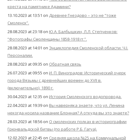
креста на памятнике Адамини?
13.10.2023 at 13:51
on
Древнее Гнездово – это не “тоже
Смоленск”.
28.08.2023 at 23:18
on
Ю.А. Балбышкин, Л.Л. Степченков:
“Фотографы Смоленщины 1858-1918 гг.”.
28.08.2023 at 14:01
on
Энциклопедия Смоленской области. Ч.I.
Персоналии.
28.08.2023 at 09:35
on
Обратная связь
26.07.2023 at 09:55
on
И. П. Виноградов: Исторический очерк
города Вязьмы с древнейших времен до XVII в.
(включительно), 1890 г.
30.04.2023 at 12:35
on
История Смоленского водопровода.
22.04.2023 at 19:39
on
Вы наверняка знаете, что ул. Ленина
некогда носила название Блонная? А откуда вы это знаете?
28.03.2023 at 18:56
on
О смоленских полках в историографии
Грюнвальдской битвы (по работе Р.Б. Гагуа).
12.02.2023 at 22:45
on
Средняя школа №25 на Коммунальной