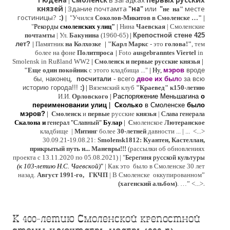
Гюдена
Смоленск
в загадках
первых русских
|
князей
Здание почтамта
"на"
или
"
месте
|
не на"
гостиницы?
:)
|
"Учился
Соколов-Микитов в Смоленске …"
|
"
Рекорды
смоленских улиц"
|
Нина
Ч
аевская
|
Смоленские
почтамты
|
Ул.
Бакунина
(1960-65)
|
Крепостной стене 425
лет?
|
Памятник
на Колхозке
|
"Карл Маркс
- это
голова!"
, тем
более на фоне
Политпроса
|
Foto
ausgebranntes Viertel
in
Smolensk in Rußland WW2
|
Смоленск и первые русские князья
|
"
Е
ще од
и
н покойник
с этого кладбища ..."
| Ну,
мэров
вроде
бы, наконец,
посчитали
- всего
двое их был
о
за всю
историю города!!!
:)
|
Вяземский клуб
"Краевед" к150-летию
И.И.
Орловского
|
Распоряжение Меньшагина
о
переименовании улиц
|
Сколько
в Смоленске
было
мэров?
|
Смоленск
и
первые
русские
князья
|
Слава генерала
Скалона
и
генерал "Славный"
Булар
| С
моленское
Лютерaнское
кладбище |
Митинг
более
30-летней
давности ...
| ...
<...>
30.09.21-19.08.21:
Smolensk1812: Куантен, Кастеллан,
прикрытый путь и... Маневры!!!
(рассылки об обновлениях
проекта с 13.11.2020 по 05.08.2021) | "
Б
ерегиня русской культуры
(к
103-летию Н.С. Чаевской
)
"
|
Как это было в Смоленске 30 лет
назад.
Август 1991-го, ГКЧП
|
В Смоленске
оккупированном
”
.
(хагенский альбом)
. …”
<...>
К 400-летию Смоленской крепостной