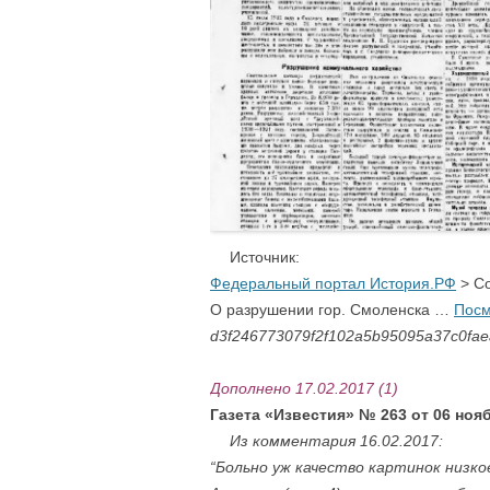
….
Источник:
Ф
едеральный портал История.РФ
> С
О разрушении гор. Смоленска …
Посм
d3f246773079f2f102a5b95095a37c0faea
Дополнено 17.02.2017 (1)
Газета «Известия» № 263 от 06 ноя
….
Из комментария 16.02.2017:
“Больно уж качество картинок низкое