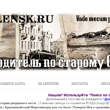
теводители, фотографии, открытки, карты …
Перейти к содержимому
НОВОСТИ САЙТА
ОБ АВТОРСТВЕ
КОНТАКТЫ
ОБРАТ
Нашли? Используйте "Поиск по с
Дополнения к постам см. в виджете
"До
 истории дворцового места
|
Свинская слобода со ссылкой на РГАДА (тогда 
ах | Брауншвайгский Моргенштерн, как это было | Рапорты Нея о сражении о