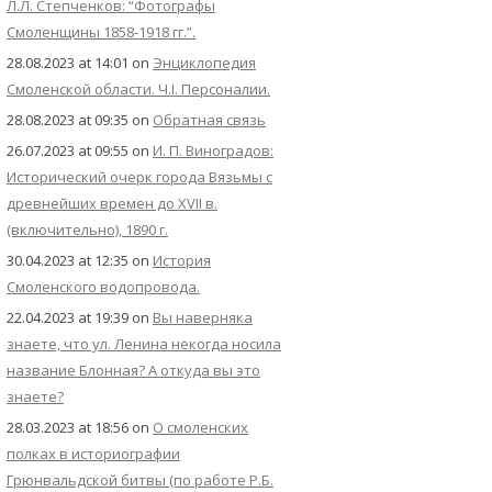
Л.Л. Степченков: “Фотографы
Смоленщины 1858-1918 гг.”.
28.08.2023 at 14:01
on
Энциклопедия
Смоленской области. Ч.I. Персоналии.
28.08.2023 at 09:35
on
Обратная связь
26.07.2023 at 09:55
on
И. П. Виноградов:
Исторический очерк города Вязьмы с
древнейших времен до XVII в.
(включительно), 1890 г.
30.04.2023 at 12:35
on
История
Смоленского водопровода.
22.04.2023 at 19:39
on
Вы наверняка
знаете, что ул. Ленина некогда носила
название Блонная? А откуда вы это
знаете?
28.03.2023 at 18:56
on
О смоленских
полках в историографии
Грюнвальдской битвы (по работе Р.Б.