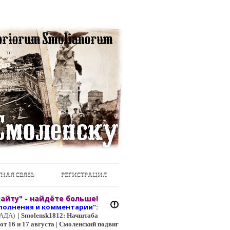
НАЯ СВЯЗЬ
РЕГИСТРАЦИЯ
айту" - найдёте больше!
полнения и коммент
арии":
ЦГАДА)
|
Smolensk1812: Начштаба
т 16 и 17 августа | Смоленский подвиг