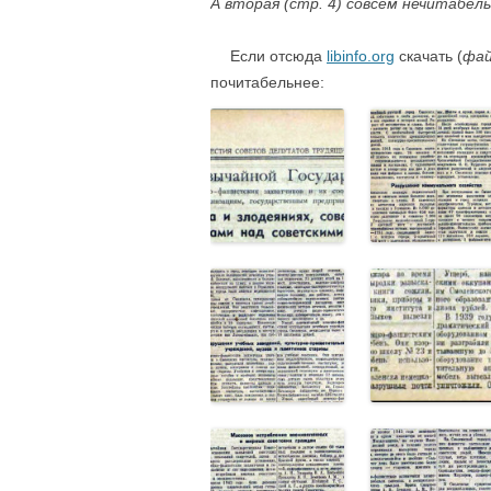
А вторая (стр. 4) совсем нечитабель
….
Если отсюда
libinfo.org
скачать (
фай
почитабельнее: