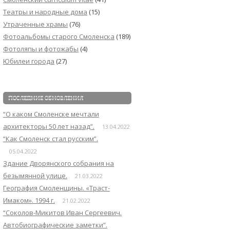
Театры и народные дома
(15)
Утраченные храмы
(76)
Фотоальбомы старого Смоленска
(189)
Фотоляпы и фотожабы
(4)
Юбилеи города
(27)
ПОСЛЕДНИЕ ОБНОВЛЕНИЯ
“О каком Смоленске мечтали
архитекторы 50 лет назад”.
13.04.2022
“Как Смоленск стал русским”.
05.04.2022
Здание Дворянского собрания на
безымянной улице.
21.03.2022
География Смоленщины. «Траст-
Имаком». 1994 г.
21.02.2022
“Соколов-Микитов Иван Сергеевич.
Автобиографические заметки”.