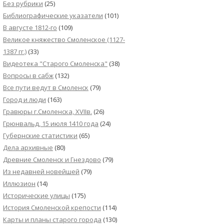
Без рубрики
(25)
Библиографические указатели
(101)
В августе 1812-го
(109)
Великое княжество Смоленское (1127-
1387 гг.)
(33)
Видеотека "Cтарого Смоленска"
(38)
Вопросы в сабж
(132)
Все пути ведут в Смоленск
(79)
Город и люди
(163)
Гравюры г.Смоленска, XVIIв.
(26)
Грюнвальд, 15 июля 1410 года
(24)
Губернские статистики
(65)
Дела архивные
(80)
Древние Смоленск и Гнездово
(79)
Из недавней новейшей
(79)
Иллюзион
(14)
Исторические улицы
(175)
История Смоленской крепости
(114)
Карты и планы старого города
(130)