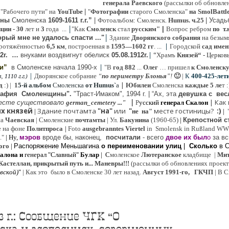
генерала Раевского
(рассылки об обновлен
 "Рабочего пути" на
YouTube
|
"
Фотографии
старого Смоленска"
на SmolBattl
оны
Смоленска
1609-1611 г.г.”
|
Фотоальбом: Смоленск.
Humus. ч.25
| Усад
|
иции
- 30
лет и
3
года ...
"Как
Смоленск
стал
русским"
|
Вопрос ребром
по т.
|
рый мне не удалось спасти ..."
Здание
Дворянского собрания
на безым
|
ротяжённостью
6,5 км
, построенная в
1595—1602 гг
. ...
Городской
сад имен
|
“
2г
.
…
внук
ами
воздвигнут обелиск
05.08.
1912г.
Храмъ
Князей“
- Церков
|
ии”
в Смоленске
начала 1990-х
"В
год 882
...
Олег
… пришел
к Смоленск
|
Дворянское собрание
“
по периметру Блонья
”!
🙂
|
К
4
00-425-лет
 1110 г.г.)
|
д
:) |
1
5-й альбом
Смоленска
от Humus`
a
Юбилеи
Смоленска
каждые 5 ле
т 
рафия Cмоленщины".
"Траст-Имаком", 1994 г.
|
“Ах, эта
девушка с вес
|
|
Как
есте существовало
german_cemetery ..."
Р
усский
генерал Скалон
х князей
Здание почтамта
"на"
или
"
месте гостиницы?
:)
|
не на"
|
на
Ч
аевская
|
Смоленские
почтамты
|
Ул.
Бакунина
(1960-65)
|
Крепостной с
е на фоне
Политпроса
|
Foto
ausgebranntes Viertel
in Smolensk in Rußland W
."
| Ну,
мэров
вроде бы, наконец,
посчитали
- всего
двое их был
о
за вс
ого
|
Распоряжение Меньшагина
о переименовании улиц
|
Сколько
в 
алона
и
генерал "Славный"
Булар
| С
моленское
Лютерaнское
кладбище |
Мит
Кастеллан, прикрытый путь и... Маневры!!!
(рассылки об обновлениях проекта 
евской
)
"
|
Как это было в Смоленске 30 лет назад.
Август 1991-го, ГКЧП
|
В С
3 г.: Сообщение ЧГК “О