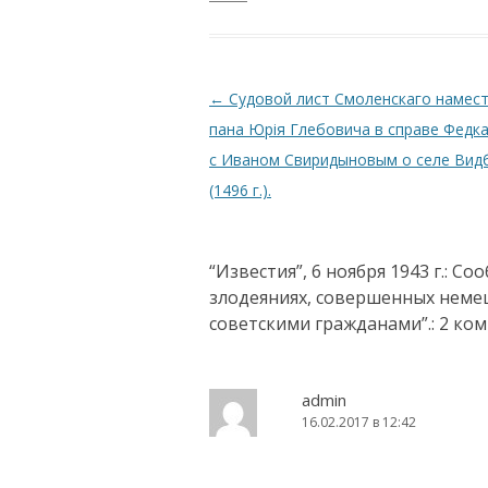
Навигация по записям
←
Судовой лист Смоленскаго намес
пана Юрiя Глебовича в справе Федк
с Иваном Свиридыновым о селе Вид
(1496 г.).
“Известия”, 6 ноября 1943 г.: С
злодеяниях, совершенных неме
советскими гражданами”.
: 2 ко
admin
16.02.2017 в 12:42