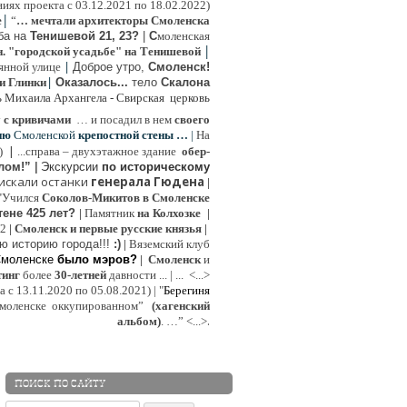
иях проекта с 03.12.2021 по 18.02.2022)
|
e
“
… мечтали архитекторы Смоленска
ьба на
Тенишевой 21, 23?
|
С
моленская
|
н. "городской усадьбе" на Тенишевой
|
янной улице
Доброе утро,
Смоленск!
|
и Глинки
Оказалось...
тело
Скалона
ь Михаила Архангела - Свирская церковь
у
с кривичами
…
и посадил в нем
своего
ию
Смоленской
крепостной стены …
|
На
|
:)
...
справа – двухэтажное здание
обер-
лом!”
|
Экскурсии
п
о историческому
 искали останки
генерала Гюдена
|
"Учился
Соколов-Микитов в Смоленске
тене 425 лет?
|
Памятник
на Колхозке
|
W2
|
Смоленск и первые русские князья
|
ю историю города!!!
:)
|
Вяземский клуб
Смоленске
было мэров?
|
Смоленск
и
инг
более
30-летней
давности ...
| ...
<...>
с 13.11.2020 по 05.08.2021) | "
Б
ерегиня
моленске
оккупированном
”
(хагенский
.
альбом)
. …”
<...>
ПОИСК ПО САЙТУ