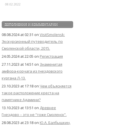
08.02.2022
ДОПОЛНЕНИЯ И КОММЕНТАРИИ
08.08.2024 at 02:31
on
VisitSmolensk:
Экскурсионный путеводитель по
Смоленской области, 2015.
24.05.2024 at 22:05
on
Регистрация
27.11.2023 at 14:51
on
Знаменитая
амфора-корчага из гнездовского
кургана Л-13.
23.10.2023 at 17:18
on
Чем объясняется
такое расположение креста на
памятнике Адамини?
13.10.2023 at 13:51
on
Древнее
Гнездово – это не “тоже Смоленск”.
28.08.2023 at 23:18
on
Ю.А. Балбышкин,