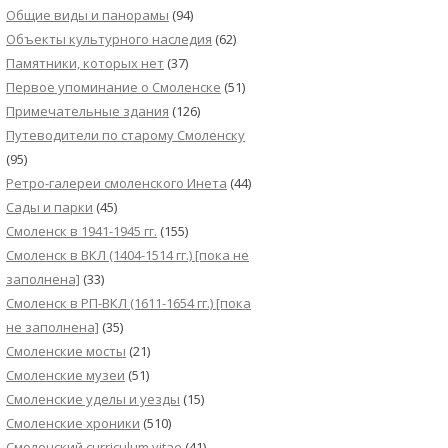
Общие виды и панорамы
(94)
Объекты культурного наследия
(62)
Памятники, которых нет
(37)
Первое упоминание о Смоленске
(51)
Примечательные здания
(126)
Путеводители по старому Смоленску
(95)
Ретро-галереи смоленского Инета
(44)
Сады и парки
(45)
Смоленск в 1941-1945 гг.
(155)
Смоленск в ВКЛ (1404-1514 гг.) [пока не
заполнена]
(33)
Смоленск в РП-ВКЛ (1611-1654 гг.) [пока
не заполнена]
(35)
Смоленские мосты
(21)
Смоленские музеи
(51)
Смоленские уделы и уезды
(15)
Смоленские хроники
(510)
Смоленский сurriculum vitae
(41)