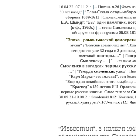
|
|
16
.04.22- 07.11.21:
...
Humus. ч.26
Фото
из
|
50 лет назад”
“
План-Схема
осады-обор
оборона
1609-1611
|
Смоленской
оппоз
Е.А. Шмидт
: "Был один
памятник, кото
(к-ф., 1963г.)
...
стена Смоленска
п
|
о
бнаружено французами
06.08.
181
|
"Эпоха
романтической демократ
"
мужа
(
овесть временных лет", Киев,
"
П
сегодня это уже
32 года и 2 дня наза
почтовой
конторы...."
|
Гeог
Смоленску ...
|
"...
на том м
Смоленск
в загадках
первых русски
…"
|
"
Рекорды
смоленских улиц"
|
Ни
"Карл Маркс
- это
голова!"
, тем боле
"
Е
ще од
и
н покойник
с этого кладбища ..
"Краевед" к150-летию
И.И.
Орловск
первые
русские
князья
|
Слава генерала
Ск
30.09.21-19.08.21:
Smolensk1812: Куантен, 
русской культуры
(к
103-летию Н.С. Ча
“Известия”, 6 ноября 194