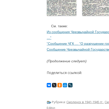
….
См. также:
Из сообщения Чрезвычайной Государс
…”
“Сообщение ЧГК … “О разрушении гор.
Сообщение Чрезвычайной Государств
(Продолжение следует)
Поделиться ссылкой:
Рубрика:
Смоленск в 1941-1945 гг.
,
См
Editor
.