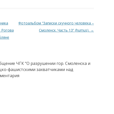
тника
Фотоальбом “Записки скучного человека –
а Рогова
Смоленск. Часть 13” (humus).
→
бляне
ообщение ЧГК “О разрушении гор. Смоленска и
цко-фашистскими захватчиками над
мментария