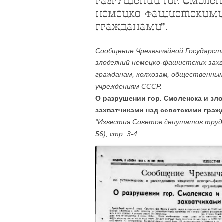
разрушении гор. Смоле
немецко-фашистскими
гражданами”.
Сообщение Чрезвычайной Государст
злодеяний немецко-фашистских захв
гражданам, колхозам, общественны
учреждениям СССР.
О разрушении гор. Смоленска и з
захватчиками над советскими граж
“Известия Советов депутатов трудя
56), стр. 3-4.