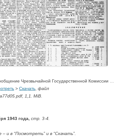
ообщение Чрезвычайной Государственной Комиссии …
отреть
>
Скачать
,
файл
77d05.pdf, 1,1. MiB
.
бря 1943 года,
стр. 3-4.
 – и в “Посмотреть” и в “Скачать”.