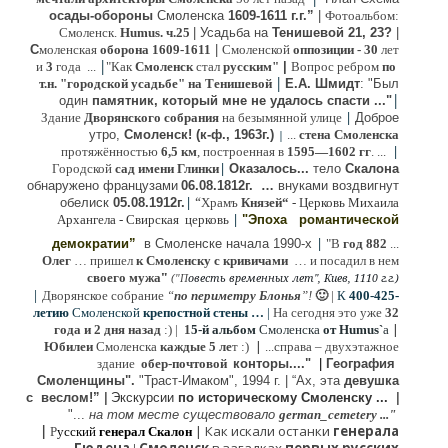
осады-обороны
Смоленска
1609-1611 г.г.”
|
Фотоальбом:
Смоленск.
Humus. ч.25
| Усадьба на
Тенишевой 21, 23?
|
С
моленская
оборона
1609-1611
|
Смоленской
оппозиции
- 30
лет
|
и
3
года ...
"Как
Смоленск
стал
русским"
|
Вопрос ребром
по
|
т.н. "городской усадьбе" на Тенишевой
Е.А. Шмидт
: "Был
|
один
памятник, который мне не удалось спасти ..."
|
Здание
Дворянского собрания
на безымянной улице
Доброе
утро,
Смоленск! (к-ф., 1963г.)
...
стена Смоленска
|
|
протяжённостью
6,5 км
, построенная в
1595—1602 гг
. ...
|
Городской
сад имени Глинки
Оказалось...
тело
Скалона
о
бнаружено французами
06.08.
1812г
.
…
внук
ами
воздвигнут
|
“
обелиск
05.08.
1912г.
Храмъ
Князей“
- Церковь Михаила
|
Архангела - Свирская церковь
"Эпоха
романтической
|
демократии”
в Смоленске
начала 1990-х
"В
год 882
...
Олег
… пришел
к Смоленску
с кривичами
…
и посадил в нем
"
своего мужа
(
овесть временных лет", Киев, 1110 г.г.)
"
П
|
Дворянское собрание
“
по периметру Блонья
”!
🙂
|
К
4
00-425-
летию
Смоленской
крепостной стены …
|
На сегодня это уже
32
|
года и 2 дня назад
:) |
1
5-й альбом
Смоленска
от Humus`
a
|
Юбилеи
Смоленска
каждые 5 ле
т :)
...
справа – двухэтажное
здание
обер-почтовой
конторы...."
|
Гeография
Cмоленщины".
"Траст-Имаком", 1994 г.
|
“Ах, эта
девушка
с веслом!”
|
Экскурсии
п
о историческому Смоленску ...
|
"...
на том месте существовало
german_cemetery ..."
|
|
Как искали останки
генерала
Р
усский
генерал Скалон