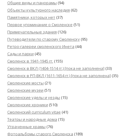
Общие виды и панорамы
(94)
Объекты культурного наследия
(62)
Памятники, которых нет
(37)
Первое упоминание о Смоленске
(51)
Примечательные здания
(126)
Путеводители по старому Смоленску
(95)
Ретро-галереи смоленского Инета
(44)
Сады и парки
(45)
Смоленск в 1941-1945 гг.
(155)
Смоленск в ВКЛ (1404-1514 гг.) [пока не заполнена]
(33)
Смоленск в РП-ВКЛ (1611-1654 гг.) [пока не заполнена]
(35)
Смоленские мосты
(21)
Смоленские музеи
(51)
Смоленские уделы и уезды
(15)
Смоленские хроники
(510)
Смоленский сurriculum vitae
(41)
Театры и народные дома
(15)
Утраченные храмы
(76)
Фотоальбомы старого Смоленска
(189)