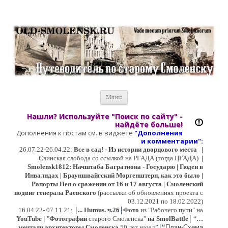
Старый Cмоленск
Историческое краеведение, старые путеводители, фотографии,
открытки, карты …
Перейти к содержимому
Меню
Нашли? Используйте "Поиск по сайту" -
найдёте больше!
Дополнения к постам см. в виджете
"Дополнения
и коммент
арии":
26.07.22-26.04.22:
Все в сад! - Из истории дворцового места
|
Свинская слобода со ссылкой на РГАДА (тогда ЦГАДА)
|
Smolensk1812: Начштаба Багратиона - Государю | Гюден в
Инвалидах | Брауншвайгский Моргенштерн, как это было |
Рапорты Нея о сражении от 16 и 17 августа | Смоленский
подвиг генерала Раевского
(рассылки об обновлениях проекта с
03.12.2021 по 18.02.2022)
|
|
16
.04.22- 07.11.21:
...
Humus. ч.26
Фото
из "Рабочего пути" на
|
YouTube
|
"
Фотографии
старого Смоленска"
на SmolBattle
“
…
|
мечтали архитекторы Смоленска
50 лет назад”
“
План-Схема