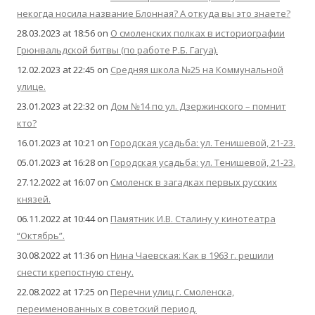
некогда носила название Блонная? А откуда вы это знаете?
28.03.2023 at 18:56
on
О смоленских полках в историографии
Грюнвальдской битвы (по работе Р.Б. Гагуа).
12.02.2023 at 22:45
on
Средняя школа №25 на Коммунальной
улице.
23.01.2023 at 22:32
on
Дом №14 по ул. Дзержинского – помнит
кто?
16.01.2023 at 10:21
on
Городская усадьба: ул. Тенишевой, 21-23.
05.01.2023 at 16:28
on
Городская усадьба: ул. Тенишевой, 21-23.
27.12.2022 at 16:07
on
Смоленск в загадках первых русских
князей.
06.11.2022 at 10:44
on
Памятник И.В. Сталину у кинотеатра
“Октябрь”.
30.08.2022 at 11:36
on
Нина Чаевская: Как в 1963 г. решили
снести крепостную стену.
22.08.2022 at 17:25
on
Перечни улиц г. Смоленска,
переименованных в советский период.