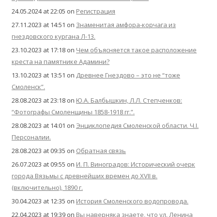
24.05.2024 at 22:05
on
Регистрация
27.11.2023 at 14:51
on
Знаменитая амфора-корчага из
гнездовского кургана Л-13.
23.10.2023 at 17:18
on
Чем объясняется такое расположение
креста на памятнике Адамини?
13.10.2023 at 13:51
on
Древнее Гнездово – это не “тоже
Смоленск”.
28.08.2023 at 23:18
on
Ю.А. Балбышкин, Л.Л. Степченков:
“Фотографы Смоленщины 1858-1918 гг.”.
28.08.2023 at 14:01
on
Энциклопедия Смоленской области. Ч.I.
Персоналии.
28.08.2023 at 09:35
on
Обратная связь
26.07.2023 at 09:55
on
И. П. Виноградов: Исторический очерк
города Вязьмы с древнейших времен до XVII в.
(включительно), 1890 г.
30.04.2023 at 12:35
on
История Смоленского водопровода.
22.04.2023 at 19:39
on
Вы наверняка знаете, что ул. Ленина