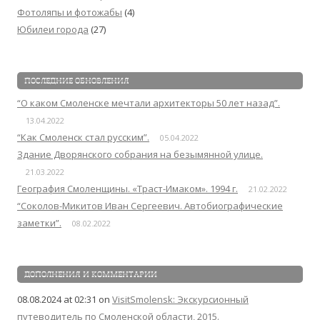
Фотоляпы и фотожабы
(4)
Юбилеи города
(27)
ПОСЛЕДНИЕ ОБНОВЛЕНИЯ
“О каком Смоленске мечтали архитекторы 50 лет назад”.
13.04.2022
“Как Смоленск стал русским”.
05.04.2022
Здание Дворянского собрания на безымянной улице.
21.03.2022
География Смоленщины. «Траст-Имаком». 1994 г.
21.02.2022
“Соколов-Микитов Иван Сергеевич. Автобиографические
заметки”.
08.02.2022
ДОПОЛНЕНИЯ И КОММЕНТАРИИ
08.08.2024 at 02:31
on
VisitSmolensk: Экскурсионный
путеводитель по Смоленской области, 2015.