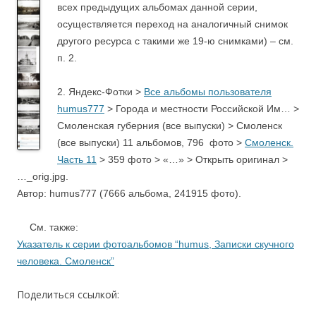
всех предыдущих альбомах данной серии,
осуществляется переход на аналогичный снимок
другого ресурса с такими же 19-ю снимками) – см.
п. 2.
2. Яндекс-Фотки >
Все альбомы пользователя
humus777
> Города и местности Российской Им… >
Смоленская губерния (все выпуски) > Смоленск
(все выпуски) 11 альбомов, 796 фото >
Смоленск.
Часть
11
> 359 фото > «…» > Открыть оригинал >
…_orig.jpg.
Автор: humus777 (7666 альбома, 241915 фото).
….
См. также:
Указатель к серии фотоальбомов “humus, Записки скучного
человека. Смоленск”
Поделиться ссылкой: