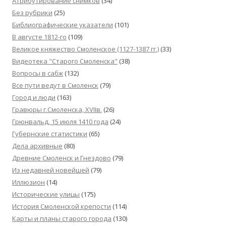
Атрибутирование снимков
(34)
Без рубрики
(25)
Библиографические указатели
(101)
В августе 1812-го
(109)
Великое княжество Смоленское (1127-1387 гг.)
(33)
Видеотека "Cтарого Смоленска"
(38)
Вопросы в сабж
(132)
Все пути ведут в Смоленск
(79)
Город и люди
(163)
Гравюры г.Смоленска, XVIIв.
(26)
Грюнвальд, 15 июля 1410 года
(24)
Губернские статистики
(65)
Дела архивные
(80)
Древние Смоленск и Гнездово
(79)
Из недавней новейшей
(79)
Иллюзион
(14)
Исторические улицы
(175)
История Смоленской крепости
(114)
Карты и планы старого города
(130)