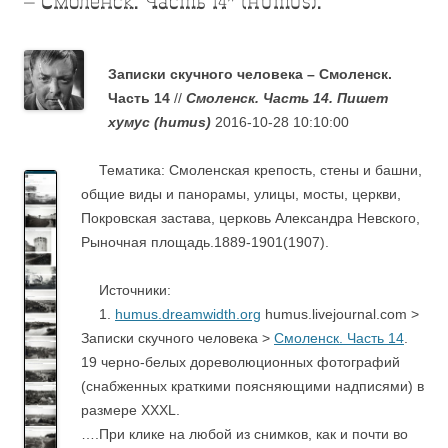
– Смоленск. Часть 14” (humus).
.
Записки скучного человека – Смоленск.
Часть 14
//
Смоленск. Часть 14. Пишет
хумус (humus)
2016-10-28 10:10:00
/
….
Тематика: Смоленская крепость, стены и башни,
общие виды и панорамы, улицы, мосты, церкви,
Покровская застава, церковь Александра Невского,
Рыночная площадь.1889-1901(1907).
….
Источники:
….
1.
humus.dreamwidth.org
humus.livejournal.com >
Записки скучного человека >
Смоленск. Часть 1
4
.
19 черно-белых дореволюционных фотографий
(снабженных краткими поясняющими надписями) в
размере XXXL.
….При клике на любой из снимков, как и почти во