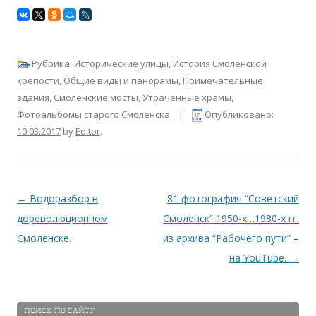
Рубрика:
Исторические улицы
,
История Смоленской
крепости
,
Общие виды и панорамы
,
Примечательные
здания
,
Смоленские мосты
,
Утраченные храмы
,
Фотоальбомы старого Смоленска
|
Опубликовано:
10.03.2017
by
Editor
.
Навигация по записям
←
Водоразбор в
81 фотография “Советский
дореволюционном
Смоленск” 1950-х…1980-х гг.
Смоленске.
из архива “Рабочего пути” –
на YouTube.
→
ПОИСК ПО САЙТУ