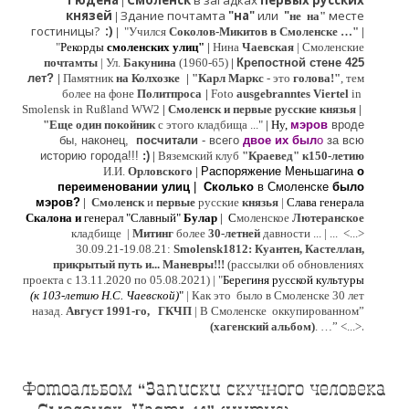
Гюдена
Смоленск
в загадках
первых русских
|
князей
Здание почтамта
"на"
или
"
месте
|
не на"
гостиницы?
:)
|
"Учился
Соколов-Микитов в Смоленске …"
|
"
Рекорды
смоленских улиц"
|
Нина
Ч
аевская
|
Смоленские
почтамты
|
Ул.
Бакунина
(1960-65)
|
Крепостной стене 425
лет?
|
Памятник
на Колхозке
|
"Карл Маркс
- это
голова!"
, тем
более на фоне
Политпроса
|
Foto
ausgebranntes Viertel
in
Smolensk in Rußland WW2
|
Смоленск и первые русские князья
|
"
Е
ще од
и
н покойник
с этого кладбища ..."
| Ну,
мэров
вроде
бы, наконец,
посчитали
- всего
двое их был
о
за всю
историю города!!!
:)
|
Вяземский клуб
"Краевед" к150-летию
И.И.
Орловского
|
Распоряжение Меньшагина
о
переименовании улиц
|
Сколько
в Смоленске
было
мэров?
|
Смоленск
и
первые
русские
князья
|
Слава генерала
Скалона
и
генерал "Славный"
Булар
| С
моленское
Лютерaнское
кладбище |
Митинг
более
30-летней
давности ...
| ...
<...>
30.09.21-19.08.21:
Smolensk1812: Куантен, Кастеллан,
прикрытый путь и... Маневры!!!
(рассылки об обновлениях
проекта с 13.11.2020 по 05.08.2021) | "
Б
ерегиня русской культуры
(к
103-летию Н.С. Чаевской
)
"
|
Как это было в Смоленске 30 лет
назад.
Август 1991-го, ГКЧП
|
В Смоленске
оккупированном
”
.
(хагенский альбом)
. …”
<...>
Фотоальбом “Записки скучного человека