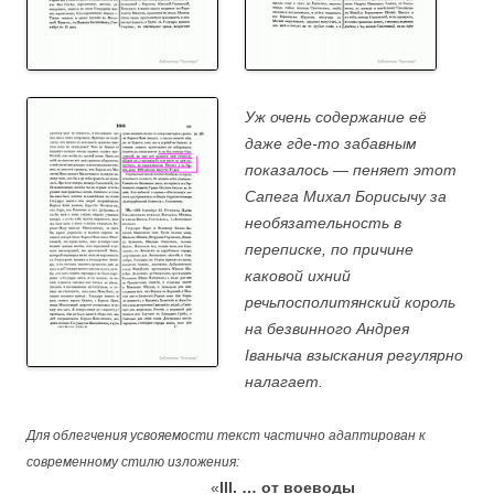
Уж очень содержание её
даже где-то забавным
показалось — пеняет этот
Сапега Михал Борисычу за
необязательность в
переписке, по причине
каковой ихний
речьпосполитянский король
на безвинного Андрея
Іваныча взыскания регулярно
налагает.
Для облегчения усвояемости текст частично адаптирован к
современному стилю изложения:
….
«
III. … от воеводы