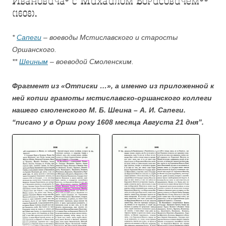
Ивановича* с Михаилом Борисовичем**
(1608).
*
Сапеги
– воеводы Мстиславского и старосты
Оршанского.
**
Шеиным
– воеводой Смоленским.
Фрагмент из «Отписки …», а именно из приложенной к
ней копии грамоты мстиславско-оршанского коллеги
нашего смоленского М. Б. Шеина – А. И. Сапеги.
“писано у в Орши року 1608 месяца Августа 21 дня”.