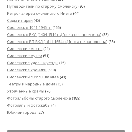
Путеводители по старому Смоленску
(95)
Ретро-галереи смоленского Инета
(44)
Сады и парки
(45)
Смоленск в 1941-1945 гг.
(155)
Смоленск в ВКЛ (1404-1514 гг.) [пока не заполнена]
(33)
Смоленск в РП-ВКЛ (1611-1654 гг.) [пока не заполнена]
(35)
Смоленские мосты
(21)
Смоленские музеи
(51)
Смоленские уделы и уезды
(15)
Смоленские хроники
(510)
Смоленский сurriculum vitae
(41)
Театры и народные дома
(15)
Утраченные храмы
(76)
Фотоальбомы старого Смоленска
(189)
Фотоляпы и фотожабы
(4)
Юбилеи города
(27)