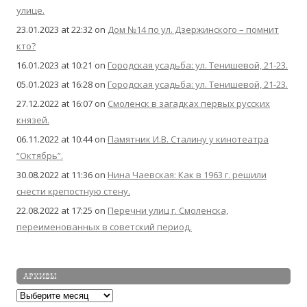
улице.
23.01.2023 at 22:32
on
Дом №14 по ул. Дзержинского – помнит
кто?
16.01.2023 at 10:21
on
Городская усадьба: ул. Тенишевой, 21-23.
05.01.2023 at 16:28
on
Городская усадьба: ул. Тенишевой, 21-23.
27.12.2022 at 16:07
on
Смоленск в загадках первых русских
князей.
06.11.2022 at 10:44
on
Памятник И.В. Сталину у кинотеатра
“Октябрь”.
30.08.2022 at 11:36
on
Нина Чаевская: Как в 1963 г. решили
снести крепостную стену.
22.08.2022 at 17:25
on
Перечни улиц г. Смоленска,
переименованных в советский период.
АРХИВЫ
Архивы