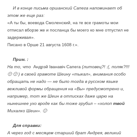
….
И в конце письма оршанский Сапега напоминает об
этом же еще раз:
«А ты бы, воевода Смоленский, на те все грамоты мои
отписал вборзе же и посланца бы моего ко мне отпустил не
задерживая».
Писано в Орше 21 августа 1608 г.».
…
.
Прим. :
На то, что
Андрэй Іванавіч Сапега
(литовец?! :(, поляк?!!!
🙁 🙁 ) в своей грамоте Шеину «тыкал», внимания особо
обращать не надо — не было тогда в русском языке
вежливой формы обращения на «Вы» предусмотрено и,
например, тот же Шеин в отписках даже царю на
нынешнее ухо вроде как бы тоже грубил – «холоп
твой
Михалко Шеин». 🙂
….
Для справки:
А через год с месяцем старший брат Андрея, великий