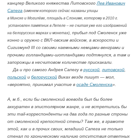
канцлер Великого княжества Литовского
Лев Иванович
Сапега
(и
менем которого сейчас названы улицы
в Минске и Могилёве, площадь в Слониме, которому в 2010 г.
установлен памятник в Лепеле – не считая уже его изображений
, прибыл под Смоленск уже
на белорусских марках и монетах)
конно и оружно с ВКЛ-овским войском, а вскорости и
Сигизмунд III со своими наемными немцами-венграми и
прочими голландцами-шотландцами подтянулся, а там и
запорожцы в несчитовом количестве прискакали.
….
Да и про самого Андрея Сапегу в
русской
,
литовской
,
польской
и
белорусско
й
Виках везде пишут — мол,
«вероятно, принимал участие в
осаде Смоленска
».
А, м.б., если бы смоленский воевода был бы более
аккуратен в эпистолярном жанре, и не встретились бы
эти mail-корреспонденты на два года по разные строны
от смоленской крепостной стены? Там же, в грамоте
этой, как и в прочих своих, младший Сапега не только
стенал по хроническому наличию отсутствия ответных