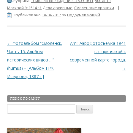
Рубрика:
"Смоленское сидение" 1609-1611
,
500 лет с
Москвой (c 1514 г.)
,
Дела архивные
,
Смоленские хроники
|
Опубликовано:
04.04.2017
by
Недоумевающий
.
Навигация по записям
←
Фотоальбом “Смоленск.
Aml: Аэрофотосъемка 1941
Часть 15. Альбом
г. с привязкой к
исторических видов …”
современной карте города.
(humus) – [Альбом Н.Ф.
→
Исерсона, 1887 г.]
ПОИСК ПО САЙТУ
Найти: