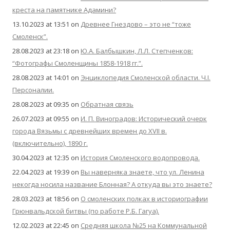
креста на памятнике Адамини?
13.10.2023 at 13:51
on
Древнее Гнездово – это не “тоже
Смоленск”.
28.08.2023 at 23:18
on
Ю.А. Балбышкин, Л.Л. Степченков:
“Фотографы Смоленщины 1858-1918 гг.”.
28.08.2023 at 14:01
on
Энциклопедия Смоленской области. Ч.I.
Персоналии.
28.08.2023 at 09:35
on
Обратная связь
26.07.2023 at 09:55
on
И. П. Виноградов: Исторический очерк
города Вязьмы с древнейших времен до XVII в.
(включительно), 1890 г.
30.04.2023 at 12:35
on
История Смоленского водопровода.
22.04.2023 at 19:39
on
Вы наверняка знаете, что ул. Ленина
некогда носила название Блонная? А откуда вы это знаете?
28.03.2023 at 18:56
on
О смоленских полках в историографии
Грюнвальдской битвы (по работе Р.Б. Гагуа).
12.02.2023 at 22:45
on
Средняя школа №25 на Коммунальной