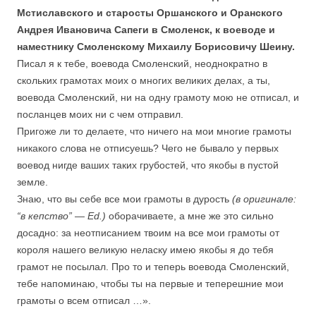
Мстиславского и старосты Оршанского и Оранского
Андрея Ивановича Сапеги в Смоленск, к воеводе и
наместнику Смоленскому Михаилу Борисовичу Шеину.
Писал я к тебе, воевода Смоленский, неоднократно в
скольких грамотах моих о многих великих делах, а ты,
воевода Смоленский, ни на одну грамоту мою не отписал, и
посланцев моих ни с чем отправил.
Пригоже ли то делаете, что ничего на мои многие грамоты
никакого слова не отписуешь? Чего не бывало у первых
воевод нигде ваших таких грубостей, что якобы в пустой
земле.
Знаю, что вы себе все мои грамоты в дурость
(в оригинале:
“в кепство” — Ed.)
оборачиваете, а мне же это сильно
досадно: за неотписанием твоим на все мои грамоты от
короля нашего великую неласку имею якобы я до тебя
грамот не посылал. Про то и теперь воевода Смоленский,
тебе напоминаю, чтобы ты на первые и теперешние мои
грамоты о всем отписал …».