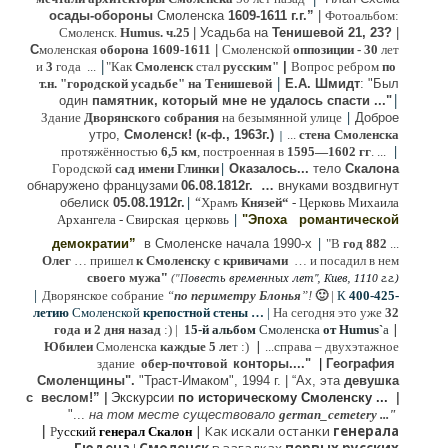
осады-обороны
Смоленска
1609-1611 г.г.”
|
Фотоальбом:
Смоленск.
Humus. ч.25
| Усадьба на
Тенишевой 21, 23?
|
С
моленская
оборона
1609-1611
|
Смоленской
оппозиции
- 30
лет
|
и
3
года ...
"Как
Смоленск
стал
русским"
|
Вопрос ребром
по
|
т.н. "городской усадьбе" на Тенишевой
Е.А. Шмидт
: "Был
|
один
памятник, который мне не удалось спасти ..."
|
Здание
Дворянского собрания
на безымянной улице
Доброе
утро,
Смоленск! (к-ф., 1963г.)
...
стена Смоленска
|
|
протяжённостью
6,5 км
, построенная в
1595—1602 гг
. ...
|
Городской
сад имени Глинки
Оказалось...
тело
Скалона
о
бнаружено французами
06.08.
1812г
.
…
внук
ами
воздвигнут
|
“
обелиск
05.08.
1912г.
Храмъ
Князей“
- Церковь Михаила
|
Архангела - Свирская церковь
"Эпоха
романтической
|
демократии”
в Смоленске
начала 1990-х
"В
год 882
...
Олег
… пришел
к Смоленску
с кривичами
…
и посадил в нем
"
своего мужа
(
овесть временных лет", Киев, 1110 г.г.)
"
П
|
Дворянское собрание
“
по периметру Блонья
”!
🙂
|
К
4
00-425-
летию
Смоленской
крепостной стены …
|
На сегодня это уже
32
|
года и 2 дня назад
:) |
1
5-й альбом
Смоленска
от Humus`
a
|
Юбилеи
Смоленска
каждые 5 ле
т :)
...
справа – двухэтажное
здание
обер-почтовой
конторы...."
|
Гeография
Cмоленщины".
"Траст-Имаком", 1994 г.
|
“Ах, эта
девушка
с веслом!”
|
Экскурсии
п
о историческому Смоленску ...
|
"...
на том месте существовало
german_cemetery ..."
|
|
Как искали останки
генерала
Р
усский
генерал Скалон