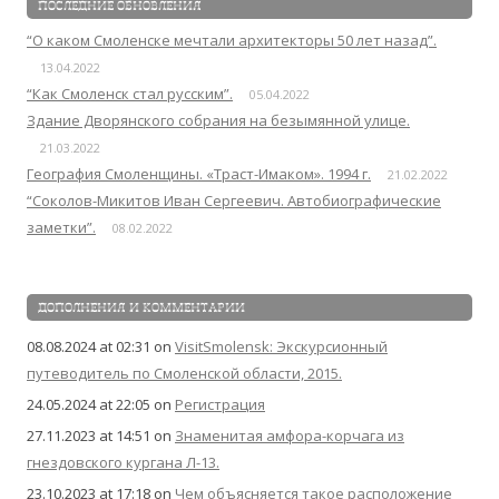
ПОСЛЕДНИЕ ОБНОВЛЕНИЯ
“О каком Смоленске мечтали архитекторы 50 лет назад”.
13.04.2022
“Как Смоленск стал русским”.
05.04.2022
Здание Дворянского собрания на безымянной улице.
21.03.2022
География Смоленщины. «Траст-Имаком». 1994 г.
21.02.2022
“Соколов-Микитов Иван Сергеевич. Автобиографические
заметки”.
08.02.2022
ДОПОЛНЕНИЯ И КОММЕНТАРИИ
08.08.2024 at 02:31
on
VisitSmolensk: Экскурсионный
путеводитель по Смоленской области, 2015.
24.05.2024 at 22:05
on
Регистрация
27.11.2023 at 14:51
on
Знаменитая амфора-корчага из
гнездовского кургана Л-13.
23.10.2023 at 17:18
on
Чем объясняется такое расположение