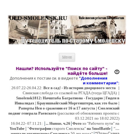
Старый Cмоленск
Историческое краеведение, старые путеводители, фотографии,
открытки, карты …
Перейти к содержимому
Меню
Нашли? Используйте "Поиск по сайту" -
найдёте больше!
Дополнения к постам см. в виджете
"Дополнения
и коммент
арии":
26.07.22-26.04.22:
Все в сад! - Из истории дворцового места
|
Свинская слобода со ссылкой на РГАДА (тогда ЦГАДА)
|
Smolensk1812: Начштаба Багратиона - Государю | Гюден в
Инвалидах | Брауншвайгский Моргенштерн, как это было |
Рапорты Нея о сражении от 16 и 17 августа | Смоленский
подвиг генерала Раевского
(рассылки об обновлениях проекта с
03.12.2021 по 18.02.2022)
|
|
16
.04.22- 07.11.21:
...
Humus. ч.26
Фото
из "Рабочего пути" на
|
YouTube
|
"
Фотографии
старого Смоленска"
на SmolBattle
“
…
|
мечтали архитекторы Смоленска
50 лет назад”
“
План-Схема