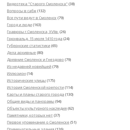
Видеотека "Cтарого Смоленска"
(38)
Вопросы в сабж
(132)
Все пути ведут в Смоленск
(79)
Город и люди
(163)
Гравюры г.Смоленска, XVIIв.
(26)
Грюнвальд, 15 июля 1410 года
(24)
Губернские статистики
(65)
Дела архивные
(80)
Древние Смоленск и Гнездово
(79)
Из недавней новейшей
(79)
Иллюзион
(14)
Исторические улицы
(175)
История Смоленской крепости
(114)
Карты и планы старого города
(130)
Общие виды и панорамы
(94)
Объекты культурного наследия
(62)
Памятники, которых нет
(37)
Первое упоминание о Смоленске
(51)
Примечательные здания
(126)