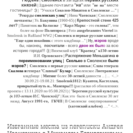
Гюдена
Смоленск
в загадках
первых русских
|
князей
Здание почтамта
"на"
или
"
месте
|
не на"
гостиницы?
:)
|
"Учился
Соколов-Микитов в Смоленске …"
|
"
Рекорды
смоленских улиц"
|
Нина
Ч
аевская
|
Смоленские
почтамты
|
Ул.
Бакунина
(1960-65)
|
Крепостной стене 425
лет?
|
Памятник
на Колхозке
|
"Карл Маркс
- это
голова!"
, тем
более на фоне
Политпроса
|
Foto
ausgebranntes Viertel
in
Smolensk in Rußland WW2
|
Смоленск и первые русские князья
|
"
Е
ще од
и
н покойник
с этого кладбища ..."
| Ну,
мэров
вроде
бы, наконец,
посчитали
- всего
двое их был
о
за всю
историю города!!!
:)
|
Вяземский клуб
"Краевед" к150-летию
И.И.
Орловского
|
Распоряжение Меньшагина
о
переименовании улиц
|
Сколько
в Смоленске
было
мэров?
|
Смоленск
и
первые
русские
князья
|
Слава генерала
Скалона
и
генерал "Славный"
Булар
| С
моленское
Лютерaнское
кладбище |
Митинг
более
30-летней
давности ...
| ...
<...>
30.09.21-19.08.21:
Smolensk1812: Куантен, Кастеллан,
прикрытый путь и... Маневры!!!
(рассылки об обновлениях
проекта с 13.11.2020 по 05.08.2021) | "
Б
ерегиня русской культуры
(к
103-летию Н.С. Чаевской
)
"
|
Как это было в Смоленске 30 лет
назад.
Август 1991-го, ГКЧП
|
В Смоленске
оккупированном
”
.
(хагенский альбом)
. …”
<...>
Избранные места из переписки Андрея