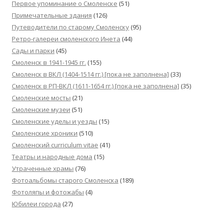
Первое упоминание о Смоленске
(51)
Примечательные здания
(126)
Путеводители по старому Смоленску
(95)
Ретро-галереи смоленского Инета
(44)
Сады и парки
(45)
Смоленск в 1941-1945 гг.
(155)
Смоленск в ВКЛ (1404-1514 гг.) [пока не заполнена]
(33)
Смоленск в РП-ВКЛ (1611-1654 гг.) [пока не заполнена]
(35)
Смоленские мосты
(21)
Смоленские музеи
(51)
Смоленские уделы и уезды
(15)
Смоленские хроники
(510)
Смоленский сurriculum vitae
(41)
Театры и народные дома
(15)
Утраченные храмы
(76)
Фотоальбомы старого Смоленска
(189)
Фотоляпы и фотожабы
(4)
Юбилеи города
(27)