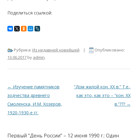
Поделиться ссылкой:
Рубрика:
Из недавней новейшей
|
Опубликовано:
13.06.2017
by
admin
.
Навигация по записям
←
Изучение памятников
“Дом жилой кон. XX в.” Т.е.,
зодчества древнего
как это, как это – “кон. XX
Смоленска, И.М. Хозеров,
в.”???
→
1920-1930-е гг.
Первый “День России” – 12 июня 1990 г.
: Один