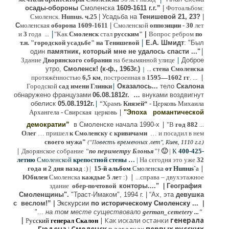
осады-обороны
Смоленска
1609-1611 г.г.”
|
Фотоальбом:
Смоленск.
Humus. ч.25
| Усадьба на
Тенишевой 21, 23?
|
С
моленская
оборона
1609-1611
|
Смоленской
оппозиции
- 30
лет
|
и
3
года ...
"Как
Смоленск
стал
русским"
|
Вопрос ребром
по
|
т.н. "городской усадьбе" на Тенишевой
Е.А. Шмидт
: "Был
|
один
памятник, который мне не удалось спасти ..."
|
Здание
Дворянского собрания
на безымянной улице
Доброе
утро,
Смоленск! (к-ф., 1963г.)
...
стена Смоленска
|
|
протяжённостью
6,5 км
, построенная в
1595—1602 гг
. ...
|
Городской
сад имени Глинки
Оказалось...
тело
Скалона
о
бнаружено французами
06.08.
1812г
.
…
внук
ами
воздвигнут
|
“
обелиск
05.08.
1912г.
Храмъ
Князей“
- Церковь Михаила
|
Архангела - Свирская церковь
"Эпоха
романтической
|
демократии”
в Смоленске
начала 1990-х
"В
год 882
...
Олег
… пришел
к Смоленску
с кривичами
…
и посадил в нем
"
своего мужа
(
овесть временных лет", Киев, 1110 г.г.)
"
П
|
Дворянское собрание
“
по периметру Блонья
”!
🙂
|
К
4
00-425-
летию
Смоленской
крепостной стены …
|
На сегодня это уже
32
|
года и 2 дня назад
:) |
1
5-й альбом
Смоленска
от Humus`
a
|
Юбилеи
Смоленска
каждые 5 ле
т :)
...
справа – двухэтажное
здание
обер-почтовой
конторы...."
|
Гeография
Cмоленщины".
"Траст-Имаком", 1994 г.
|
“Ах, эта
девушка
с веслом!”
|
Экскурсии
п
о историческому Смоленску ...
|
"...
на том месте существовало
german_cemetery ..."
|
|
Как искали останки
генерала
Р
усский
генерал Скалон