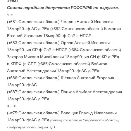
1993)
Список народных депутатов РСФСР/РФ по округам:
.
<..>
(т681:Смоленская область) Чмаров Николай Иванович
18мар90- ф:АС д:РЕд (т682:Смоленская область) Каманин
Евгений Иванович 18мар90- ф:СвР п:НПСР
(т683:Смоленская область) Орлов Алексей Иванович
18мар90- чл.СР ф:СвР п:НПСР (т684:Смоленская область)
Захаров Михаил Михайлович 18мар90- чл.СН ф:КР д:РЕд
п:КПРФ (п:СПТ (т685:Смоленская область) Бобиков
Анатолий Александрович 18мар90- ф:АС д:РЕд
(т686:Смоленская область) Шевцов Анатолий Егорович
18мар90- ф:АС
(т687:Смоленская область) Панков Альберт Александрович
18мар90- ф:АС д:РЕд
<…>
(нт75:Смоленская область) Волощук Роальд Николаевич
18мар90- ф:АС д:РЕд
(почему-то в списке Свердловской области,
следующим после Ельцина 🙂 )