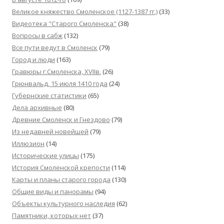
Великое княжество Смоленское (1127-1387 гг.)
(33)
Видеотека "Cтарого Смоленска"
(38)
Вопросы в сабж
(132)
Все пути ведут в Смоленск
(79)
Город и люди
(163)
Гравюры г.Смоленска, XVIIв.
(26)
Грюнвальд, 15 июля 1410 года
(24)
Губернские статистики
(65)
Дела архивные
(80)
Древние Смоленск и Гнездово
(79)
Из недавней новейшей
(79)
Иллюзион
(14)
Исторические улицы
(175)
История Смоленской крепости
(114)
Карты и планы старого города
(130)
Общие виды и панорамы
(94)
Объекты культурного наследия
(62)
Памятники, которых нет
(37)