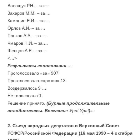
Волощук Р.Н. – за …
Захаров М.М. – за …
Каманин Е.И. – за …
Орлов А.И. – за …
Панков А.А. – за …
Чмаров Н.И. – за …
Шевцов А.Е. – за …
<…>
Результаты голосования
…
Проголосовало «за» 907
Проголосовало «против» 13
Воздержалось 9 …
Не голосовало 1
Решение принято.
(Бурные продолжительные
аплодисменты. Возгласы:
Ура! Ура!
)
».
2. Съезд народных депутатов и Верховный Совет
РСФСР
/Российской Федерации (16 мая 1990 – 4 октября