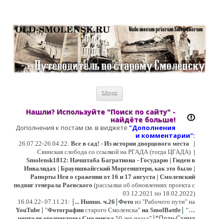
Старый Cмоленск
Историческое краеведение, старые путеводители, фотографии,
открытки, карты …
Перейти к содержимому
Меню
Нашли? Используйте "Поиск по сайту" -
найдёте больше!
Дополнения к постам см. в виджете
"Дополнения
и коммент
арии":
26.07.22-26.04.22:
Все в сад! - Из истории дворцового места
|
Свинская слобода со ссылкой на РГАДА (тогда ЦГАДА)
|
Smolensk1812: Начштаба Багратиона - Государю | Гюден в
Инвалидах | Брауншвайгский Моргенштерн, как это было |
Рапорты Нея о сражении от 16 и 17 августа | Смоленский
подвиг генерала Раевского
(рассылки об обновлениях проекта с
03.12.2021 по 18.02.2022)
|
|
16
.04.22- 07.11.21:
...
Humus. ч.26
Фото
из "Рабочего пути" на
|
YouTube
|
"
Фотографии
старого Смоленска"
на SmolBattle
“
…
|
мечтали архитекторы Смоленска
50 лет назад”
“
План-Схема