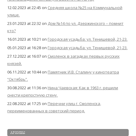
12.02.2023 at 22:45
on
Средняя школа №25 на Коммунальной
улице.
23.01.2023 at 22:32
on
Дом №14 по ул. Дзержинского – помнит
кто?
16.01.2023 at 10:21
on
Городская усадьба: ул. Тенишевой, 21-23.
05.01.2023 at 16:28
on
Городская усадьба: ул. Тенишевой, 21-23.
27.12.2022 at 16:07
on
Смоленск в загадках первых русских
князей.
06.11.2022 at 10:44
on
Памятник И.В. Сталину у кинотеатра
“Октябрь”.
30.08.2022 at 11:36
on
Нина Чаевская: Как в 1963 г. решили
снести крепостную стену.
22.08.2022 at 17:25
on
Перечни улиц г. Смоленска,
переименованных в советский период.
АРХИВЫ