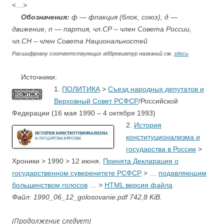
<…>
….
Обозначения:
ф — фпакция (блок, союз), д —
движение, п — партия, чл.СР – член Совета России,
чл.СН – член Совета Национальностей
Расшифровку соответствующих аббревиатур названий см.
здесь
….
Источники:
1.
ПОЛИТИКА
>
Съезд народных депутатов и
Верховный Совет РСФСР
/Российской
Федерации (16 мая 1990 – 4 октября 1993)
2.
История
конституционализма и
государства в России
>
Хроники
>
1990 > 12 июня.
Принята Декларация о
государственном суверенитете РСФСР
>
…
подавляющим
большинством голосов
…
>
HTML версия файла
Файл: 1990_06_12_golosovanie.pdf 742,8 KiB.
(Продолжение следует)