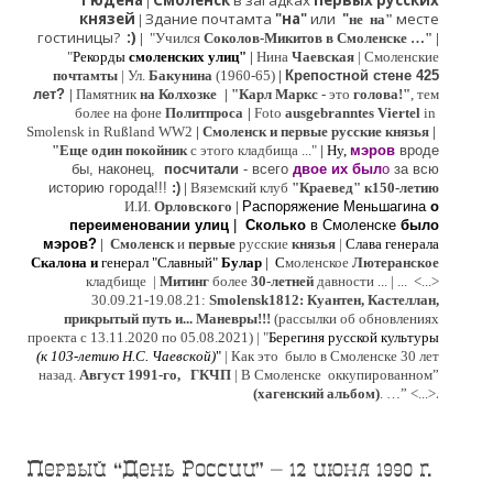
Гюдена
Смоленск
в загадках
первых русских
|
князей
Здание почтамта
"на"
или
"
месте
|
не на"
гостиницы?
:)
|
"Учился
Соколов-Микитов в Смоленске …"
|
"
Рекорды
смоленских улиц"
|
Нина
Ч
аевская
|
Смоленские
почтамты
|
Ул.
Бакунина
(1960-65)
|
Крепостной стене 425
лет?
|
Памятник
на Колхозке
|
"Карл Маркс
- это
голова!"
, тем
более на фоне
Политпроса
|
Foto
ausgebranntes Viertel
in
Smolensk in Rußland WW2
|
Смоленск и первые русские князья
|
"
Е
ще од
и
н покойник
с этого кладбища ..."
| Ну,
мэров
вроде
бы, наконец,
посчитали
- всего
двое их был
о
за всю
историю города!!!
:)
|
Вяземский клуб
"Краевед" к150-летию
И.И.
Орловского
|
Распоряжение Меньшагина
о
переименовании улиц
|
Сколько
в Смоленске
было
мэров?
|
Смоленск
и
первые
русские
князья
|
Слава генерала
Скалона
и
генерал "Славный"
Булар
| С
моленское
Лютерaнское
кладбище |
Митинг
более
30-летней
давности ...
| ...
<...>
30.09.21-19.08.21:
Smolensk1812: Куантен, Кастеллан,
прикрытый путь и... Маневры!!!
(рассылки об обновлениях
проекта с 13.11.2020 по 05.08.2021) | "
Б
ерегиня русской культуры
(к
103-летию Н.С. Чаевской
)
"
|
Как это было в Смоленске 30 лет
назад.
Август 1991-го, ГКЧП
|
В Смоленске
оккупированном
”
.
(хагенский альбом)
. …”
<...>
Первый “День России” – 12 июня 1990 г.