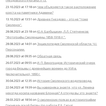
гнездовского кургана Л-13.
23.10.2023 at 17:18
on
Чем объясняется такое расположение
креста на памятнике Адамини?
13.10.2023 at 13:51
on
Древнее Гнездово – это не “тоже
Смоленск”.
28.08.2023 at 23:18
on
Ю.А. Балбышкин, Л.Л. Степченков:
“Фотографы Смоленщины 1858-1918 гг.”.
28.08.2023 at 14:01
on
Энциклопедия Смоленской области. Ч.I.
Персоналии.
28.08.2023 at 09:35
on
Обратная связь
26.07.2023 at 09:55
on
И. П. Виноградов: Исторический очерк
города Вязьмы с древнейших времен до XVII в.
(включительно), 1890 г.
30.04.2023 at 12:35
on
История Смоленского водопровода.
22.04.2023 at 19:39
on
Вы наверняка знаете, что ул. Ленина
некогда носила название Блонная? А откуда вы это знаете?
28.03.2023 at 18:56
on
О смоленских полках в историографии
Грюнвальдской битвы (по работе Р.Б. Гагуа).