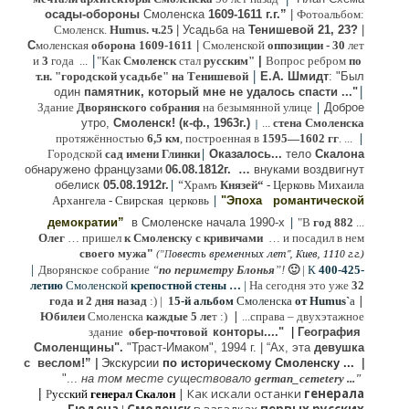
осады-обороны
Смоленска
1609-1611 г.г.”
|
Фотоальбом:
Смоленск.
Humus. ч.25
| Усадьба на
Тенишевой 21, 23?
|
С
моленская
оборона
1609-1611
|
Смоленской
оппозиции
- 30
лет
|
и
3
года ...
"Как
Смоленск
стал
русским"
|
Вопрос ребром
по
|
т.н. "городской усадьбе" на Тенишевой
Е.А. Шмидт
: "Был
|
один
памятник, который мне не удалось спасти ..."
|
Здание
Дворянского собрания
на безымянной улице
Доброе
утро,
Смоленск! (к-ф., 1963г.)
...
стена Смоленска
|
|
протяжённостью
6,5 км
, построенная в
1595—1602 гг
. ...
|
Городской
сад имени Глинки
Оказалось...
тело
Скалона
о
бнаружено французами
06.08.
1812г
.
…
внук
ами
воздвигнут
|
“
обелиск
05.08.
1912г.
Храмъ
Князей“
- Церковь Михаила
|
Архангела - Свирская церковь
"Эпоха
романтической
|
демократии”
в Смоленске
начала 1990-х
"В
год 882
...
Олег
… пришел
к Смоленску
с кривичами
…
и посадил в нем
"
своего мужа
(
овесть временных лет", Киев, 1110 г.г.)
"
П
|
Дворянское собрание
“
по периметру Блонья
”!
🙂
|
К
4
00-425-
летию
Смоленской
крепостной стены …
|
На сегодня это уже
32
|
года и 2 дня назад
:) |
1
5-й альбом
Смоленска
от Humus`
a
|
Юбилеи
Смоленска
каждые 5 ле
т :)
...
справа – двухэтажное
здание
обер-почтовой
конторы...."
|
Гeография
Cмоленщины".
"Траст-Имаком", 1994 г.
|
“Ах, эта
девушка
с веслом!”
|
Экскурсии
п
о историческому Смоленску ...
|
"...
на том месте существовало
german_cemetery ..."
|
|
Как искали останки
генерала
Р
усский
генерал Скалон