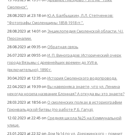
Смоленск”.
28.08.2023 at 23:18
on
Ю.А. Балбышкин, Л.Л. Степченков:
“Фотографы Смоленщины 1858-1918 гг.”.
28.08.2023 at 14:01
on
Энциклопедия Смоленской области. Ч.I.
Персоналии.
28.08.2023 at 09:35
on
Обратная связь
26.07.2023 at 09:55
on
И. П. Виноградов: Исторический очерк
города Вязьмы с древнейших времен до XVII в.
(включительно), 1890 г.
30.04.2023 at 12:35
on
История Смоленского водопровода.
22.04.2023 at 19:39
on
Вы наверняка знаете, что ул. Ленина
некогда носила название Блонная? А откуда вы это знаете?
28.03.2023 at 18:56
on
О смоленских полках в историографии
Грюнвальдской битвы (по работе Р.Б. Гагуа).
12.02.2023 at 22:45
on
Средняя школа №25 на Коммунальной
улице.
23.01.2023 at 22:32
on
Дом №14 по ул. Дзержинского – помнит