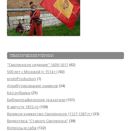
ТЕМАТИЧЕСКИЕ РУБРИКИ
"Смоленское сидение" 1609-1611
(62)
500 лет с Москвой (c 1514 г.)
(92)
protoProduction
(1)
Атрибутирование снимков
(34)
Без рубрики
(25)
Библиографические указатели
(101)
В августе 1812-го
(109)
Великое княжество Смоленское (1127-1387 гг.)
(33)
Видеотека "Cтарого Смоленска"
(38)
Вопросы в сабж
(132)