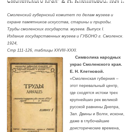
Смоленского края” Е. Н. Клетновой. 1924 г.
Смоленский губернский комитет по делам музеев и
охране памятников искусства, старины и природы.
Труды смоленских государств. музеев. Выпуск I.
Издание государственных музеев и ГУБОНО г. Смоленск.
1924,
Cтр 111-126, таблицы XXVIII-XXXI.
….
Символика народных
украс Смоленского края.
Е. Н. Клетновой.
«Смоленская губерния –
этот перевальный центр,
где сходятся истоки трех
крупнейших рек великой
русской равнины Днепра,
Зап. Двины и Волги, искони,
даже в глубочайшие
доисторические времена,