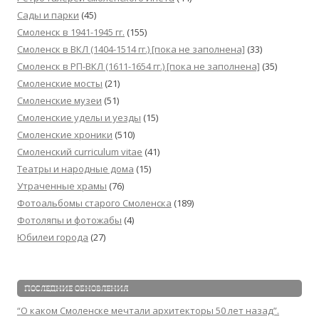
Сады и парки
(45)
Смоленск в 1941-1945 гг.
(155)
Смоленск в ВКЛ (1404-1514 гг.) [пока не заполнена]
(33)
Смоленск в РП-ВКЛ (1611-1654 гг.) [пока не заполнена]
(35)
Смоленские мосты
(21)
Смоленские музеи
(51)
Смоленские уделы и уезды
(15)
Смоленские хроники
(510)
Смоленский сurriculum vitae
(41)
Театры и народные дома
(15)
Утраченные храмы
(76)
Фотоальбомы старого Смоленска
(189)
Фотоляпы и фотожабы
(4)
Юбилеи города
(27)
ПОСЛЕДНИЕ ОБНОВЛЕНИЯ
“О каком Смоленске мечтали архитекторы 50 лет назад”.