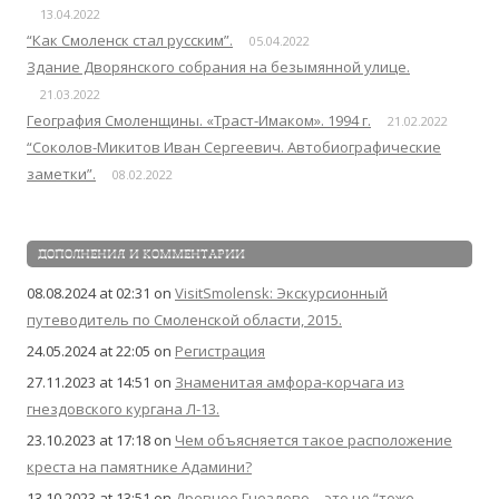
13.04.2022
“Как Смоленск стал русским”.
05.04.2022
Здание Дворянского собрания на безымянной улице.
21.03.2022
География Смоленщины. «Траст-Имаком». 1994 г.
21.02.2022
“Соколов-Микитов Иван Сергеевич. Автобиографические
заметки”.
08.02.2022
ДОПОЛНЕНИЯ И КОММЕНТАРИИ
08.08.2024 at 02:31
on
VisitSmolensk: Экскурсионный
путеводитель по Смоленской области, 2015.
24.05.2024 at 22:05
on
Регистрация
27.11.2023 at 14:51
on
Знаменитая амфора-корчага из
гнездовского кургана Л-13.
23.10.2023 at 17:18
on
Чем объясняется такое расположение
креста на памятнике Адамини?
13.10.2023 at 13:51
on
Древнее Гнездово – это не “тоже