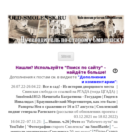
Старый Cмоленск
Историческое краеведение, старые путеводители, фотографии,
открытки, карты …
Перейти к содержимому
Меню
Нашли? Используйте "Поиск по сайту" -
найдёте больше!
Дополнения к постам см. в виджете
"Дополнения
и коммент
арии":
26.07.22-26.04.22:
Все в сад! - Из истории дворцового места
|
Свинская слобода со ссылкой на РГАДА (тогда ЦГАДА)
|
Smolensk1812: Начштаба Багратиона - Государю | Гюден в
Инвалидах | Брауншвайгский Моргенштерн, как это было |
Рапорты Нея о сражении от 16 и 17 августа | Смоленский
подвиг генерала Раевского
(рассылки об обновлениях проекта с
03.12.2021 по 18.02.2022)
|
|
16
.04.22- 07.11.21:
...
Humus. ч.26
Фото
из "Рабочего пути" на
|
YouTube
|
"
Фотографии
старого Смоленска"
на SmolBattle
“
…
|
мечтали архитекторы Смоленска
50 лет назад”
“
План-Схема