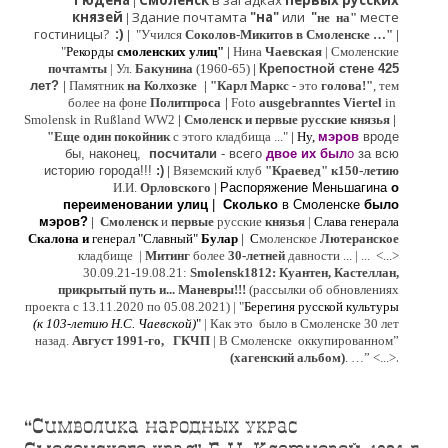
Гюдена
Смоленск
в загадках
первых русских
|
князей
Здание почтамта
"на"
или
"
месте
|
не на"
гостиницы?
:)
|
"Учился
Соколов-Микитов в Смоленске …"
|
"
Рекорды
смоленских улиц"
|
Нина
Ч
аевская
|
Смоленские
почтамты
|
Ул.
Бакунина
(1960-65)
|
Крепостной стене 425
лет?
|
Памятник
на Колхозке
|
"Карл Маркс
- это
голова!"
, тем
более на фоне
Политпроса
|
Foto
ausgebranntes Viertel
in
Smolensk in Rußland WW2
|
Смоленск и первые русские князья
|
"
Е
ще од
и
н покойник
с этого кладбища ..."
| Ну,
мэров
вроде
бы, наконец,
посчитали
- всего
двое их был
о
за всю
историю города!!!
:)
|
Вяземский клуб
"Краевед" к150-летию
И.И.
Орловского
|
Распоряжение Меньшагина
о
переименовании улиц
|
Сколько
в Смоленске
было
мэров?
|
Смоленск
и
первые
русские
князья
|
Слава генерала
Скалона
и
генерал "Славный"
Булар
| С
моленское
Лютерaнское
кладбище |
Митинг
более
30-летней
давности ...
| ...
<...>
30.09.21-19.08.21:
Smolensk1812: Куантен, Кастеллан,
прикрытый путь и... Маневры!!!
(рассылки об обновлениях
проекта с 13.11.2020 по 05.08.2021) | "
Б
ерегиня русской культуры
(к
103-летию Н.С. Чаевской
)
"
|
Как это было в Смоленске 30 лет
назад.
Август 1991-го, ГКЧП
|
В Смоленске
оккупированном
”
.
(хагенский альбом)
. …”
<...>
“Символика народных украс