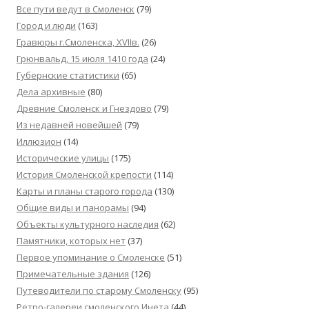
Все пути ведут в Смоленск
(79)
Город и люди
(163)
Гравюры г.Смоленска, XVIIв.
(26)
Грюнвальд, 15 июля 1410 года
(24)
Губернские статистики
(65)
Дела архивные
(80)
Древние Смоленск и Гнездово
(79)
Из недавней новейшей
(79)
Иллюзион
(14)
Исторические улицы
(175)
История Смоленской крепости
(114)
Карты и планы старого города
(130)
Общие виды и панорамы
(94)
Объекты культурного наследия
(62)
Памятники, которых нет
(37)
Первое упоминание о Смоленске
(51)
Примечательные здания
(126)
Путеводители по старому Смоленску
(95)
Ретро-галереи смоленского Инета
(44)