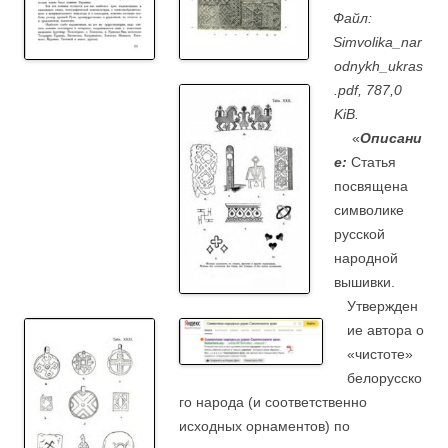
Файл:
Simvolika_nar
odnykh_ukras
.pdf, 787,0
KiB.
….
«
О
писани
е:
Статья
посвящена
символике
русской
народной
вышивки.
Утвержден
ие автора о
«чистоте»
белорусско
го народа (и соответственно
исходных орнаментов) по