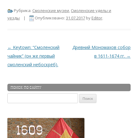
Рубрика:
Смоленские музеи
,
Смоленские уделы и
уезды
|
Опубликовано:
31.07.2017
by
Editor
.
Навигация по записям
←
Keytown: “Смоленский
Древний Мономахов собор
чайник” (он же первый
в 1611-1674 гг.
→
смоленский небоскрёб).
ПОИСК ПО САЙТУ
Найти: