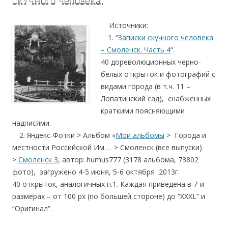
скучного человека.
Источники:
….
1. “
Записки скучного человека
– Смоленск. Часть 4
“.
40 дореволюционных черно-
белых открыток и фотографий с
видами города (в т.ч. 11 –
Лопатинский сад), снабженных
краткими поясняющими
надписями.
….
2. Яндекс-Фотки > Альбом «
Мои альбомы
> Города и
местности Российской Им… > Смоленск (все выпуски)
>
Смоленск 3
, автор: humus777 (3178 альбома, 73802
фото), загружено 4-5 июня, 5-6 октября 2013г.
40 открыток, аналогичных п.1. Каждая приведена в 7-и
размерах – от 100 px (по большей стороне) до “XXXL” и
“Оригинал”.