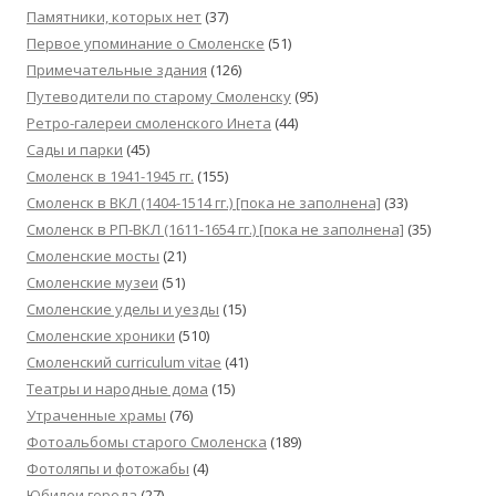
Памятники, которых нет
(37)
Первое упоминание о Смоленске
(51)
Примечательные здания
(126)
Путеводители по старому Смоленску
(95)
Ретро-галереи смоленского Инета
(44)
Сады и парки
(45)
Смоленск в 1941-1945 гг.
(155)
Смоленск в ВКЛ (1404-1514 гг.) [пока не заполнена]
(33)
Смоленск в РП-ВКЛ (1611-1654 гг.) [пока не заполнена]
(35)
Смоленские мосты
(21)
Смоленские музеи
(51)
Смоленские уделы и уезды
(15)
Смоленские хроники
(510)
Смоленский сurriculum vitae
(41)
Театры и народные дома
(15)
Утраченные храмы
(76)
Фотоальбомы старого Смоленска
(189)
Фотоляпы и фотожабы
(4)
Юбилеи города
(27)