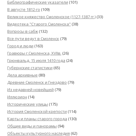
Библиографические указатели
(101)
В августе 1812-го
(109)
Великое княжество Смоленское (1127-1387 гг.)
(33)
Видеотека "Cтарого Смоленска"
(38)
Вопросы в сабж
(132)
Все пути ведут в Смоленск
(79)
Город и люди
(163)
Гравюры г.Смоленска, XVIIв.
(26)
Грюнвальд, 15 июля 1410 года
(24)
Губернские статистики
(65)
Дела архивные
(80)
Древние Смоленск и Гнездово
(79)
Из недавней новейшей
(79)
Иллюзион
(14)
Исторические улицы
(175)
История Смоленской крепости
(114)
Карты и планы старого города
(130)
Общие виды и панорамы
(94)
Объекты культурного наследия
(62)