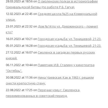
28.03.2023 at 18:56
on
О смоленских полках в историографии
Грюнвальдской битвы (по работе Р.Б. Гагуа).
12.02.2023 at 22:45
on
Средняя школа №25 на Коммунальной
улице.
23.01.2023 at 22:32
on
Дом №14 по ул. Дзержинского – помнит
кто?
16.01.2023 at 10:21
on
Городская усадьба: ул. Тенишевой, 21-23.
05.01.2023 at 16:28
on
Городская усадьба: ул. Тенишевой, 21-23.
27.12.2022 at 16:07
on
Смоленск в загадках первых русских
князей.
06.11.2022 at 10:44
on
Памятник И.В. Сталину у кинотеатра
“Октябрь”.
30.08.2022 at 11:36
on
Нина Чаевская: Как в 1963 г. решили
снести крепостную стену.
22.08.2022 at 17:25
on
Перечни улиц г. Смоленска,
переименованных в советский период.