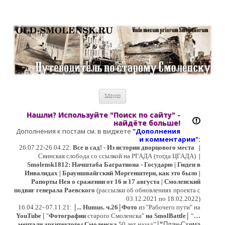
Старый Cмоленск
Историческое краеведение, старые путеводители, фотографии,
открытки, карты …
Перейти к содержимому
Меню
Нашли? Используйте "Поиск по сайту" -
найдёте больше!
Дополнения к постам см. в виджете
"Дополнения
и коммент
арии":
26.07.22-26.04.22:
Все в сад! - Из истории дворцового места
|
Свинская слобода со ссылкой на РГАДА (тогда ЦГАДА)
|
Smolensk1812: Начштаба Багратиона - Государю | Гюден в
Инвалидах | Брауншвайгский Моргенштерн, как это было |
Рапорты Нея о сражении от 16 и 17 августа | Смоленский
подвиг генерала Раевского
(рассылки об обновлениях проекта с
03.12.2021 по 18.02.2022)
|
|
16
.04.22- 07.11.21:
...
Humus. ч.26
Фото
из "Рабочего пути" на
|
YouTube
|
"
Фотографии
старого Смоленска"
на SmolBattle
“
…
|
мечтали архитекторы Смоленска
50 лет назад”
“
План-Схема