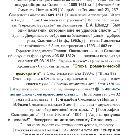
осады-обороны
Смоленска
1609-1611 г.г.”
|
Фотоальбом:
Смоленск.
Humus. ч.25
| Усадьба на
Тенишевой 21, 23?
|
С
моленская
оборона
1609-1611
|
Смоленской
оппозиции
- 30
лет
|
и
3
года ...
"Как
Смоленск
стал
русским"
|
Вопрос ребром
по
|
т.н. "городской усадьбе" на Тенишевой
Е.А. Шмидт
: "Был
|
один
памятник, который мне не удалось спасти ..."
|
Здание
Дворянского собрания
на безымянной улице
Доброе
утро,
Смоленск! (к-ф., 1963г.)
...
стена Смоленска
|
|
протяжённостью
6,5 км
, построенная в
1595—1602 гг
. ...
|
Городской
сад имени Глинки
Оказалось...
тело
Скалона
о
бнаружено французами
06.08.
1812г
.
…
внук
ами
воздвигнут
|
“
обелиск
05.08.
1912г.
Храмъ
Князей“
- Церковь Михаила
|
Архангела - Свирская церковь
"Эпоха
романтической
|
демократии”
в Смоленске
начала 1990-х
"В
год 882
...
Олег
… пришел
к Смоленску
с кривичами
…
и посадил в нем
"
своего мужа
(
овесть временных лет", Киев, 1110 г.г.)
"
П
|
Дворянское собрание
“
по периметру Блонья
”!
🙂
|
К
4
00-425-
летию
Смоленской
крепостной стены …
|
На сегодня это уже
32
|
года и 2 дня назад
:) |
1
5-й альбом
Смоленска
от Humus`
a
|
Юбилеи
Смоленска
каждые 5 ле
т :)
...
справа – двухэтажное
здание
обер-почтовой
конторы...."
|
Гeография
Cмоленщины".
"Траст-Имаком", 1994 г.
|
“Ах, эта
девушка
с веслом!”
|
Экскурсии
п
о историческому Смоленску ...
|
"...
на том месте существовало
german_cemetery ..."
|
|
Как искали останки
генерала
Р
усский
генерал Скалон