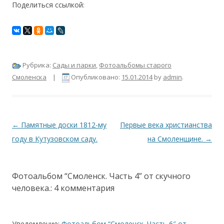
Поделиться ссылкой:
Рубрика:
Сады и парки
,
Фотоальбомы старого
Смоленска
|
Опубликовано:
15.01.2014
by
admin
.
Навигация по записям
←
Памятные доски 1812-му
Первые века христианства
году в Кутузовском саду.
на Смоленщине.
→
Фотоальбом “Смоленск. Часть 4” от скучного
человека.
: 4 комментария
Уведомление:
Фотоальбом “Смоленск. Часть 6″ от