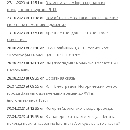
27.11.2023 at 14:51
on
Знаменитая амфора-корчага из
гнездовского кургана Л-13.
23.10.2023 at 17:18
on
Чем объясняется такое расположение
креста на памятнике Адамини?
13.10.2023 at 13:51
on
Древнее Гнездово – это не “тоже
Смоленск”.
28.08.2023 at 23:18
on
Ю.А. Балбышкин, Л.Л. Степченков:
“Фотографы Смоленщины 1858-1918 гг.”.
28.08.2023 at 14:01
on
Энциклопедия Смоленской области. Ч.I.
Персоналии.
28.08.2023 at 09:35
on
Обратная связь
26.07.2023 at 09:55
on
И. П. Виноградов: Исторический очерк
города Вязьмы с древнейших времен до XVII в.
(включительно), 1890 г.
30.04.2023 at 12:35
on
История Смоленского водопровода.
22.04.2023 at 19:39
on
Вы наверняка знаете, что ул. Ленина
некогда носила название Блонная? А откуда вы это знаете?