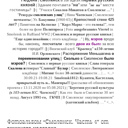
Гюдена
Смоленск
в загадках
первых русских
|
князей
Здание почтамта
"на"
или
"
месте
|
не на"
гостиницы?
:)
|
"Учился
Соколов-Микитов в Смоленске …"
|
"
Рекорды
смоленских улиц"
|
Нина
Ч
аевская
|
Смоленские
почтамты
|
Ул.
Бакунина
(1960-65)
|
Крепостной стене 425
лет?
|
Памятник
на Колхозке
|
"Карл Маркс
- это
голова!"
, тем
более на фоне
Политпроса
|
Foto
ausgebranntes Viertel
in
Smolensk in Rußland WW2
|
Смоленск и первые русские князья
|
"
Е
ще од
и
н покойник
с этого кладбища ..."
| Ну,
мэров
вроде
бы, наконец,
посчитали
- всего
двое их был
о
за всю
историю города!!!
:)
|
Вяземский клуб
"Краевед" к150-летию
И.И.
Орловского
|
Распоряжение Меньшагина
о
переименовании улиц
|
Сколько
в Смоленске
было
мэров?
|
Смоленск
и
первые
русские
князья
|
Слава генерала
Скалона
и
генерал "Славный"
Булар
| С
моленское
Лютерaнское
кладбище |
Митинг
более
30-летней
давности ...
| ...
<...>
30.09.21-19.08.21:
Smolensk1812: Куантен, Кастеллан,
прикрытый путь и... Маневры!!!
(рассылки об обновлениях
проекта с 13.11.2020 по 05.08.2021) | "
Б
ерегиня русской культуры
(к
103-летию Н.С. Чаевской
)
"
|
Как это было в Смоленске 30 лет
назад.
Август 1991-го, ГКЧП
|
В Смоленске
оккупированном
”
.
(хагенский альбом)
. …”
<...>
Фотоальбом “Смоленск. Часть 4” от