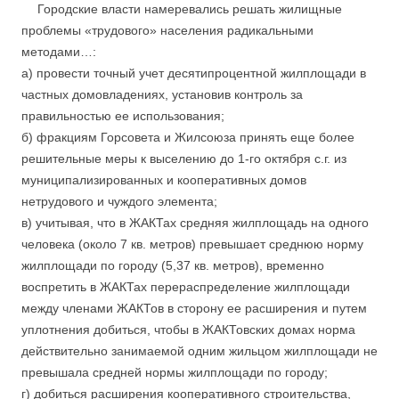
….
Городские власти намеревались решать жилищные
проблемы «трудового» населения радикальными
методами…:
а) провести точный учет десятипроцентной жилплощади в
частных домовладениях, установив контроль за
правильностью ее использования;
б) фракциям Горсовета и Жилсоюза принять еще более
решительные меры к выселению до 1-го октября с.г. из
муниципализированных и кооперативных домов
нетрудового и чуждого элемента;
в) учитывая, что в ЖАКТах средняя жилплощадь на одного
человека (около 7 кв. метров) превышает среднюю норму
жилплощади по городу (5,37 кв. метров), временно
воспретить в ЖАКТах перераспределение жилплощади
между членами ЖАКТов в сторону ее расширения и путем
уплотнения добиться, чтобы в ЖАКТовских домах норма
действительно
занимаемой одним жильцом жилплощади не
превышала средней нормы жилплощади по городу;
г) добиться расширения кооперативного строительства,