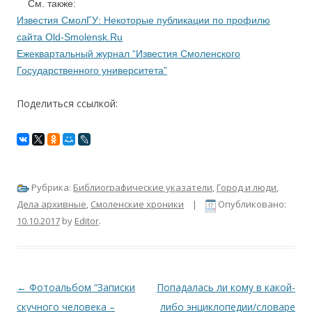
См. также:
Известия СмолГУ: Некоторые публикации по профилю
сайта Old-Smolensk.Ru
Ежеквартальный журнал “Известия Смоленского
Государственного университета”
Поделиться ссылкой:
Рубрика:
Библиографические указатели
,
Город и люди
,
Дела архивные
,
Смоленские хроники
|
Опубликовано:
10.10.2017
by
Editor
.
Навигация по записям
←
Фотоальбом “Записки
Попадалась ли кому в какой-
скучного человека –
либо энциклопедии/словаре