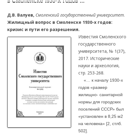
в Смоленске 1930-х годов …
Д.В. Валуев,
Смоленский государственный университет
.
Жилищный вопрос в Смоленске 1930-х годов:
кризис и пути его разрешения.
Известия Смоленского
государственного
университета, № 1(37),
2017. Исторические
науки и археология,
стр. 253-268.
…
.
«… к началу 1930-х
годов «размер
жилищно- санитарной
нормы для городских
поселений СССР» был
«установлен в 8,25 м2
на человека» [2, стлб.
502].