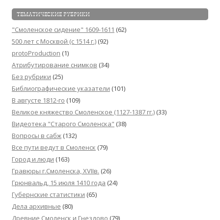
ТЕМАТИЧЕСКИЕ РУБРИКИ
"Смоленское сидение" 1609-1611
(62)
500 лет с Москвой (c 1514 г.)
(92)
protoProduction
(1)
Атрибутирование снимков
(34)
Без рубрики
(25)
Библиографические указатели
(101)
В августе 1812-го
(109)
Великое княжество Смоленское (1127-1387 гг.)
(33)
Видеотека "Cтарого Смоленска"
(38)
Вопросы в сабж
(132)
Все пути ведут в Смоленск
(79)
Город и люди
(163)
Гравюры г.Смоленска, XVIIв.
(26)
Грюнвальд, 15 июля 1410 года
(24)
Губернские статистики
(65)
Дела архивные
(80)
Древние Смоленск и Гнездово
(79)