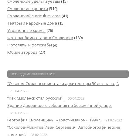
Смоленские уделы и уезды
(15)
Смоленские хроники
(510)
Смоленский сurriculum vitae
(41)
Театры и народные дома
(15)
Утраченные храмы
(76)
Фотоальбомы старого Смоленска
(189)
Фотоляпы и фотожабы
(4)
Юбилеи города
(27)
ПОСЛЕДНИЕ ОБНОВЛЕНИЯ
“О каком Смоленске мечтали архитекторы 50 лет назад”.
13.04.2022
“Как Смоленск стал русским”.
05.04.2022
Здание Дворянского собрания на безымянной улице.
21.03.2022
География Смоленщины. «Траст-Имаком». 1994 г.
21.02.2022
“Соколов-Микитов Иван Сергеевич. Автобиографические
заметки”.
08.02.2022