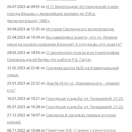
26.07.2023 at 09:55
on
И. П. Виноградов: Исторический очерк
города Вязьмы с древнейших времен до XVII в.
(включительно), 1890 г.
30.04.2023 at 12:35
on
История Смоленского водопровода.
22.04.2023 at 19:39
on
Вы наверняка знаете, что ул. Ленина
некогда носила название Блонная? А откуда вы это знаете?
28.03.2023 at 18:56
on
О смоленских полках в историографии
Грюнвальдской битвы (по работе Р.Б. Гагуа).
12.02.2023 at 22:45
on
Средняя школа №25 на Коммунальной
улице.
23.01.2023 at 22:32
on
Дом №14 по ул. Дзержинского – помнит
кто?
16.01.2023 at 10:21
on
Городская усадьба: ул. Тенишевой, 21-23.
05.01.2023 at 16:28
on
Городская усадьба: ул. Тенишевой, 21-23.
27.12.2022 at 16:07
on
Смоленск в загадках первых русских
князей.
06.11.2022 at 10:44
on
Памятник И.В. Сталину у кинотеатра