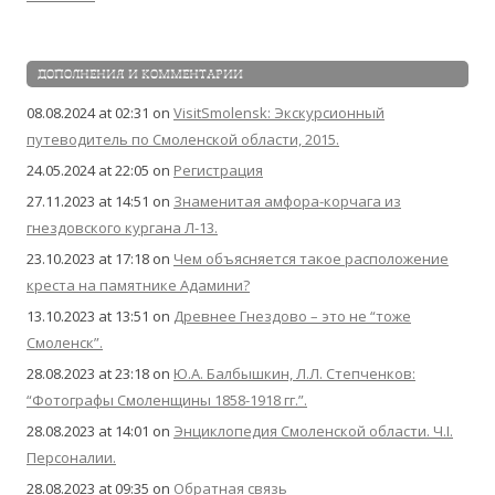
ДОПОЛНЕНИЯ И КОММЕНТАРИИ
08.08.2024 at 02:31
on
VisitSmolensk: Экскурсионный
путеводитель по Смоленской области, 2015.
24.05.2024 at 22:05
on
Регистрация
27.11.2023 at 14:51
on
Знаменитая амфора-корчага из
гнездовского кургана Л-13.
23.10.2023 at 17:18
on
Чем объясняется такое расположение
креста на памятнике Адамини?
13.10.2023 at 13:51
on
Древнее Гнездово – это не “тоже
Смоленск”.
28.08.2023 at 23:18
on
Ю.А. Балбышкин, Л.Л. Степченков:
“Фотографы Смоленщины 1858-1918 гг.”.
28.08.2023 at 14:01
on
Энциклопедия Смоленской области. Ч.I.
Персоналии.
28.08.2023 at 09:35
on
Обратная связь