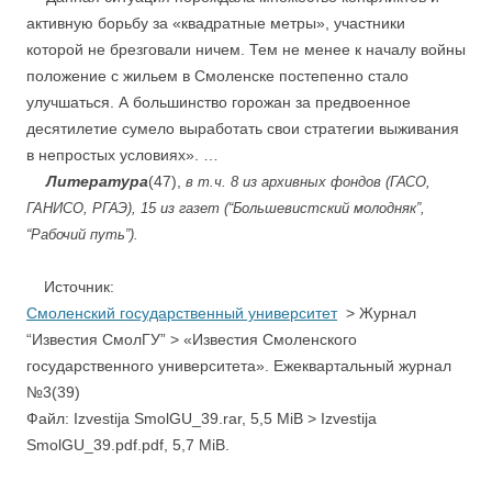
активную борьбу за «квадратные метры», участники
которой не брезговали ничем. Тем не менее к началу войны
положение с жильем в Смоленске постепенно стало
улучшаться. А большинство горожан за предвоенное
десятилетие сумело выработать свои стратегии выживания
в непростых условиях». …
…
.
Литература
(47),
в т.ч.
8 из архивных фондов (ГАСО,
ГАНИСО, РГАЭ), 15 из газет (“Большевистский молодняк”,
“Рабочий путь”).
Источник:
Смоленский государственный университет
> Журнал
“Известия СмолГУ” > «Известия Смоленского
государственного университета». Ежеквартальный журнал
№3(39)
Файл: Izvestija SmolGU_39.rar, 5,5 MiB > Izvestija
SmolGU_39.pdf.pdf, 5,7 MiB.