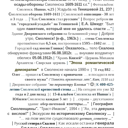
осады-обороны
Смоленска
1609-1611 г.г.”
|
Фотоальбом:
Смоленск.
Humus. ч.25
| Усадьба на
Тенишевой 21, 23?
|
С
моленская
оборона
1609-1611
|
Смоленской
оппозиции
- 30
лет
|
и
3
года ...
"Как
Смоленск
стал
русским"
|
Вопрос ребром
по
|
т.н. "городской усадьбе" на Тенишевой
Е.А. Шмидт
: "Был
|
один
памятник, который мне не удалось спасти ..."
|
Здание
Дворянского собрания
на безымянной улице
Доброе
утро,
Смоленск! (к-ф., 1963г.)
...
стена Смоленска
|
|
протяжённостью
6,5 км
, построенная в
1595—1602 гг
. ...
|
Городской
сад имени Глинки
Оказалось...
тело
Скалона
о
бнаружено французами
06.08.
1812г
.
…
внук
ами
воздвигнут
|
“
обелиск
05.08.
1912г.
Храмъ
Князей“
- Церковь Михаила
|
Архангела - Свирская церковь
"Эпоха
романтической
|
демократии”
в Смоленске
начала 1990-х
"В
год 882
...
Олег
… пришел
к Смоленску
с кривичами
…
и посадил в нем
"
своего мужа
(
овесть временных лет", Киев, 1110 г.г.)
"
П
|
Дворянское собрание
“
по периметру Блонья
”!
🙂
|
К
4
00-425-
летию
Смоленской
крепостной стены …
|
На сегодня это уже
32
|
года и 2 дня назад
:) |
1
5-й альбом
Смоленска
от Humus`
a
|
Юбилеи
Смоленска
каждые 5 ле
т :)
...
справа – двухэтажное
здание
обер-почтовой
конторы...."
|
Гeография
Cмоленщины".
"Траст-Имаком", 1994 г.
|
“Ах, эта
девушка
с веслом!”
|
Экскурсии
п
о историческому Смоленску ...
|
"...
на том месте существовало
german_cemetery ..."
|
|
Как искали останки
генерала
Р
усский
генерал Скалон