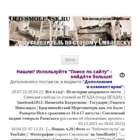
Старый Cмоленск
Историческое краеведение, старые путеводители, фотографии,
открытки, карты …
Перейти к содержимому
Меню
Нашли? Используйте "Поиск по сайту" -
найдёте больше!
Дополнения к постам см. в виджете
"Дополнения
и коммент
арии":
26.07.22-26.04.22:
Все в сад! - Из истории дворцового места
|
Свинская слобода со ссылкой на РГАДА (тогда ЦГАДА)
|
Smolensk1812: Начштаба Багратиона - Государю | Гюден в
Инвалидах | Брауншвайгский Моргенштерн, как это было |
Рапорты Нея о сражении от 16 и 17 августа | Смоленский
подвиг генерала Раевского
(рассылки об обновлениях проекта с
03.12.2021 по 18.02.2022)
|
|
16
.04.22- 07.11.21:
...
Humus. ч.26
Фото
из "Рабочего пути" на
|
YouTube
|
"
Фотографии
старого Смоленска"
на SmolBattle
“
…
|
мечтали архитекторы Смоленска
50 лет назад”
“
План-Схема