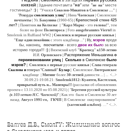
Гюдена
Смоленск
в загадках
первых русских
|
князей
Здание почтамта
"на"
или
"
месте
|
не на"
гостиницы?
:)
|
"Учился
Соколов-Микитов в Смоленске …"
|
"
Рекорды
смоленских улиц"
|
Нина
Ч
аевская
|
Смоленские
почтамты
|
Ул.
Бакунина
(1960-65)
|
Крепостной стене 425
лет?
|
Памятник
на Колхозке
|
"Карл Маркс
- это
голова!"
, тем
более на фоне
Политпроса
|
Foto
ausgebranntes Viertel
in
Smolensk in Rußland WW2
|
Смоленск и первые русские князья
|
"
Е
ще од
и
н покойник
с этого кладбища ..."
| Ну,
мэров
вроде
бы, наконец,
посчитали
- всего
двое их был
о
за всю
историю города!!!
:)
|
Вяземский клуб
"Краевед" к150-летию
И.И.
Орловского
|
Распоряжение Меньшагина
о
переименовании улиц
|
Сколько
в Смоленске
было
мэров?
|
Смоленск
и
первые
русские
князья
|
Слава генерала
Скалона
и
генерал "Славный"
Булар
| С
моленское
Лютерaнское
кладбище |
Митинг
более
30-летней
давности ...
| ...
<...>
30.09.21-19.08.21:
Smolensk1812: Куантен, Кастеллан,
прикрытый путь и... Маневры!!!
(рассылки об обновлениях
проекта с 13.11.2020 по 05.08.2021) | "
Б
ерегиня русской культуры
(к
103-летию Н.С. Чаевской
)
"
|
Как это было в Смоленске 30 лет
назад.
Август 1991-го, ГКЧП
|
В Смоленске
оккупированном
”
.
(хагенский альбом)
. …”
<...>
Валуев Д.В., СмолГУ: Жилищный вопрос