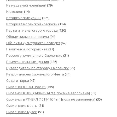
Из недавней новейшей
(79)
Иллюзион
(14)
Исторические улицы
(175)
История Смоленской крепости
(114)
Карты и планы старого города
(130)
Общие виды и панорамы
(94)
Объекты культурного наследия
(62)
Памятники, которых нет
(37)
Первое упоминание о Смоленске
(51)
Примечательные здания
(126)
Путеводители по старому Смоленску
(95)
Ретро-галереи смоленского Инета
(44)
Сады и парки
(45)
Смоленск в 1941-1945 гг.
(155)
Смоленск в ВКЛ (1404-1514 гг.) [пока не заполнена]
(33)
Смоленск в РП-ВКЛ (1611-1654 гг.) [пока не заполнена]
(35)
Смоленские мосты
(21)
Смоленские музеи
(51)