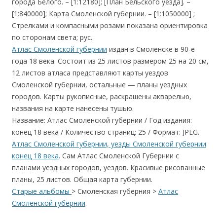
города Белого. – [1:12180]; [План Бельского уезда]. –
[1:840000]; Карта Смоленской губернии. – [1:1050000] ;
Стрелками и компасными розами показана ориентировка
по сторонам света; рус.
Атлас Смоленской губернии
издан в Смоленске в 90-е
года 18 века. Состоит из 25 листов размером 25 на 20 см,
12 листов атласа представляют карты уездов
Смоленской губернии, остальные — планы уездных
городов. Карты рукописные, раскрашены акварелью,
названия на карте нанесены тушью.
Название: Атлас Смоленской губернии / Год издания:
конец 18 века / Количество страниц: 25 / Формат: JPEG.
Атлас Смоленской губернии, уезды Смоленской губернии
конец 18 века
. Сам Атлас Смоленской Губернии с
планами уездных городов, уездов. Красивые рисованные
планы, 25 листов. Общая карта губернии.
Старые альбомы
> Смоленская губерния >
Атлас
Смоленской губернии
.