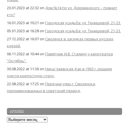
23.01.2023 at 22:32
on
Дом №14 по ул. Дзержинского – помнит
кто?
16.01.2023 at 10:21
on
Городская усадьба: ул. Тенишевой, 21-23.
05.01.2023 at 16:28
on
Городская усадьба: ул. Тенишевой, 21-23.
27.12.2022 at 16:07
on
Смоленск в загадках первых русских
князей.
06.11.2022 at 10:44
on
Памятник И.В. Сталину у кинотеатра
“Октябрь”.
30.08.2022 at 11:36
on
Нина Чаевская: Как в 1963 г. решили
снести крепостную стену.
22.08.2022 at 17:25
on
Перечни улиц г. Смоленска,
переименованных в советский период.
АРХИВЫ
Архивы