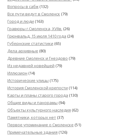
Вопросы в сабж
(132)
Все пути ведут в Смоленск
(79)
Город и люди
(163)
Гравюры г.Смоленска, XVIIв.
(26)
Грюнвальд, 15 июля 1410 года
(24)
Губернские статистики
(65)
Дела архивные
(80)
Древние Смоленск и Гнездово
(79)
Из недавней новейшей
(79)
Иллюзион
(14)
Исторические улицы
(175)
История Смоленской крепости
(114)
Карты и планы старого города
(130)
Общие виды и панорамы
(94)
Объекты культурного наследия
(62)
Памятники, которых нет
(37)
Первое упоминание о Смоленске
(51)
Примечательные здания
(126)