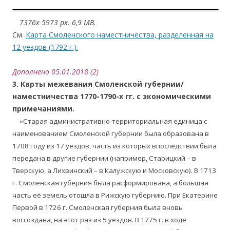
….
7376x 5973 px. 6,9 MB.
См.
Карта Смоленского наместничества, разделенная на
12 уездов (1792 г.).
Дополнено 05.01.2018 (2)
3. Карты межевания Смоленской губернии/
наместничества 1770-1790-х гг. с экономическими
примечаниями.
….
«Старая административно-территориальная единица с
наименованием Смоленской губернии была образована в
1708 году из 17 уездов, часть из которых впоследствии была
передана в другие губернии (например, Старицкий – в
Тверскую, а Лихвинский – в Калужскую и Московскую). В 1713
г. Смоленская губерния была расформирована, а большая
часть её земель отошла в Рижскую губернию. При Екатерине
Первой в 1726 г. Смоленская губерния была вновь
воссоздана, на этот раз из 5 уездов. В 1775 г. в ходе