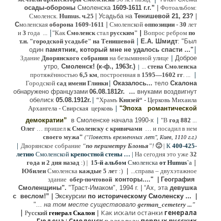
осады-обороны
Смоленска
1609-1611 г.г.”
|
Фотоальбом:
Смоленск.
Humus. ч.25
| Усадьба на
Тенишевой 21, 23?
|
С
моленская
оборона
1609-1611
|
Смоленской
оппозиции
- 30
лет
|
и
3
года ...
"Как
Смоленск
стал
русским"
|
Вопрос ребром
по
|
т.н. "городской усадьбе" на Тенишевой
Е.А. Шмидт
: "Был
|
один
памятник, который мне не удалось спасти ..."
|
Здание
Дворянского собрания
на безымянной улице
Доброе
утро,
Смоленск! (к-ф., 1963г.)
...
стена Смоленска
|
|
протяжённостью
6,5 км
, построенная в
1595—1602 гг
. ...
|
Городской
сад имени Глинки
Оказалось...
тело
Скалона
о
бнаружено французами
06.08.
1812г
.
…
внук
ами
воздвигнут
|
“
обелиск
05.08.
1912г.
Храмъ
Князей“
- Церковь Михаила
|
Архангела - Свирская церковь
"Эпоха
романтической
|
демократии”
в Смоленске
начала 1990-х
"В
год 882
...
Олег
… пришел
к Смоленску
с кривичами
…
и посадил в нем
"
своего мужа
(
овесть временных лет", Киев, 1110 г.г.)
"
П
|
Дворянское собрание
“
по периметру Блонья
”!
🙂
|
К
4
00-425-
летию
Смоленской
крепостной стены …
|
На сегодня это уже
32
|
года и 2 дня назад
:) |
1
5-й альбом
Смоленска
от Humus`
a
|
Юбилеи
Смоленска
каждые 5 ле
т :)
...
справа – двухэтажное
здание
обер-почтовой
конторы...."
|
Гeография
Cмоленщины".
"Траст-Имаком", 1994 г.
|
“Ах, эта
девушка
с веслом!”
|
Экскурсии
п
о историческому Смоленску ...
|
"...
на том месте существовало
german_cemetery ..."
|
|
Как искали останки
генерала
Р
усский
генерал Скалон