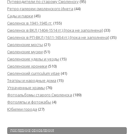
Путеводители по старому Смоленску
(95)
Ретро-галереи смоленского Инета
(44)
Сады и парки
(45)
Смоленск в 1941-1945 гг.
(155)
Смоленск в ВКЛ (1404-1514 гг.) [пока не заполнена]
(33)
Смоленск в РП-ВКЛ (1611-1654 гг.) [пока не заполнена]
(35)
Смоленские мосты
(21)
Смоленские музеи
(51)
Смоленские уделы и уезды
(15)
Смоленские хроники
(510)
Смоленский сurriculum vitae
(41)
Театры и народные дома
(15)
Утраченные храмы
(76)
Фотоальбомы старого Смоленска
(189)
Фотоляпы и фотожабы
(4)
Юбилеи города
(27)
ПОСЛЕДНИЕ ОБНОВЛЕНИЯ