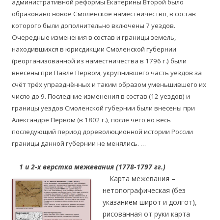
административной реформы Екатерины Второй было
образовано новое Смоленское наместничество, в состав
которого были дополнительно включены 7 уездов.
Очередные изменения в состав и границы земель,
находившихся в юрисдикции Смоленской губернии
(реорганизованной из наместничества в 1796 г.) были
внесены при Павле Первом, укрупнившего часть уездов за
счёт трёх упразднённых и таким образом уменьшившего их
число до 9. Последние изменения в состав (12 уездов) и
границы уездов Смоленской губернии были внесены при
Александре Первом (в 1802 г.), после чего во весь
последующий период дореволюционной истории России
границы данной губернии не менялись. …
….
1 и 2-х верстка межевания (1778-1797 гг.)
….
Карта межевания –
нетопографическая (без
указанием широт и долгот),
рисованная от руки карта