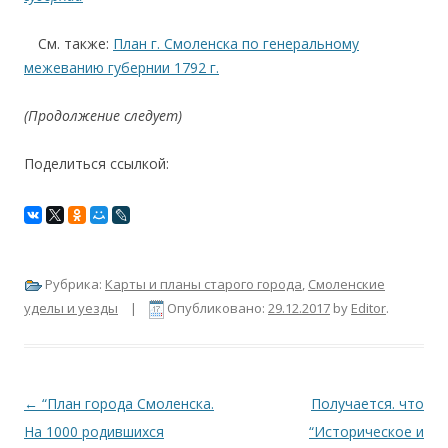
….
См. также:
План г. Смоленска по генеральному
межеванию губернии 1792
г.
(Продолжение следует)
Поделиться ссылкой:
Рубрика:
Карты и планы старого города
,
Смоленские
уделы и уезды
|
Опубликовано:
29.12.2017
by
Editor
.
Навигация по записям
←
“План города Смоленска.
Получается. что
На 1000 родившихся
“Историческое и