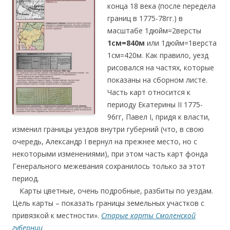
конца 18 века (после передела
границ в 1775-78гг.) в
масштабе 1дюйм=2версты
1см=840м
или 1дюйм=1верста
1см=420м. Как правило, уезд
рисовался на частях, которые
показаны на сборном листе.
Часть карт относится к
периоду Екатерины II 1775-
96гг, Павел I, придя к власти,
изменил границы уездов внутри губерний (что, в свою
очередь, Александр I вернул на прежнее место, но с
некоторыми изменениями), при этом часть карт фонда
Генерального межевания сохранилось только за этот
период.
….
Карты цветные, очень подробные, разбиты по уездам.
Цель карты – показать границы земельных участков с
привязкой к местности».
Старые карты Смоленской
губернии