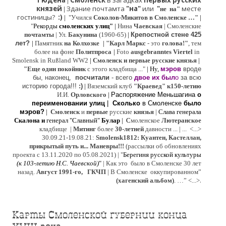
Гюдена
Смоленск
в загадках
первых русских
|
князей
Здание почтамта
"на"
или
"
месте
|
не на"
гостиницы?
:)
|
"Учился
Соколов-Микитов в Смоленске …"
|
"
Рекорды
смоленских улиц"
|
Нина
Ч
аевская
|
Смоленские
почтамты
|
Ул.
Бакунина
(1960-65)
|
Крепостной стене 425
лет?
|
Памятник
на Колхозке
|
"Карл Маркс
- это
голова!"
, тем
более на фоне
Политпроса
|
Foto
ausgebranntes Viertel
in
Smolensk in Rußland WW2
|
Смоленск и первые русские князья
|
"
Е
ще од
и
н покойник
с этого кладбища ..."
| Ну,
мэров
вроде
бы, наконец,
посчитали
- всего
двое их был
о
за всю
историю города!!!
:)
|
Вяземский клуб
"Краевед" к150-летию
И.И.
Орловского
|
Распоряжение Меньшагина
о
переименовании улиц
|
Сколько
в Смоленске
было
мэров?
|
Смоленск
и
первые
русские
князья
|
Слава генерала
Скалона
и
генерал "Славный"
Булар
| С
моленское
Лютерaнское
кладбище |
Митинг
более
30-летней
давности ...
| ...
<...>
30.09.21-19.08.21:
Smolensk1812: Куантен, Кастеллан,
прикрытый путь и... Маневры!!!
(рассылки об обновлениях
проекта с 13.11.2020 по 05.08.2021) | "
Б
ерегиня русской культуры
(к
103-летию Н.С. Чаевской
)
"
|
Как это было в Смоленске 30 лет
назад.
Август 1991-го, ГКЧП
|
В Смоленске
оккупированном
”
.
(хагенский альбом)
. …”
<...>
Карты Смоленской губернии конца