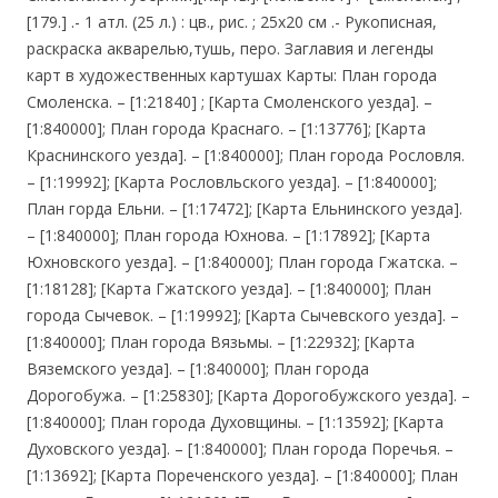
[179.] .- 1 атл. (25 л.) : цв., рис. ; 25х20 см .- Рукописная,
раскраска акварелью,тушь, перо. Заглавия и легенды
карт в художественных картушах Карты: План города
Смоленска. – [1:21840] ; [Карта Смоленского уезда]. –
[1:840000]; План города Краснаго. – [1:13776]; [Карта
Краснинского уезда]. – [1:840000]; План города Рословля.
– [1:19992]; [Карта Рословльского уезда]. – [1:840000];
План горда Ельни. – [1:17472]; [Карта Ельнинского уезда].
– [1:840000]; План города Юхнова. – [1:17892]; [Карта
Юхновского уезда]. – [1:840000]; План города Гжатска. –
[1:18128]; [Карта Гжатского уезда]. – [1:840000]; План
города Сычевок. – [1:19992]; [Карта Сычевского уезда]. –
[1:840000]; План города Вязьмы. – [1:22932]; [Карта
Вяземского уезда]. – [1:840000]; План города
Дорогобужа. – [1:25830]; [Карта Дорогобужского уезда]. –
[1:840000]; План города Духовщины. – [1:13592]; [Карта
Духовского уезда]. – [1:840000]; План города Поречья. –
[1:13692]; [Карта Пореченского уезда]. – [1:840000]; План