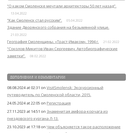
“О каком Смоленске мечтали архитекторы 50 лет назад”.
13.04.2022
“Как Смоленск стал русским”.
05.04.2022
Здание Дворянского собрания на безымянной улице.
21.03.2022
География Смоленщины. «Траст-Имаком». 1994 г.
21.02.2022
“Соколов-Микитов Иван Сергеевич. Автобиографические
заметки”.
08.02.2022
ДОПОЛНЕНИЯ И КОММЕНТАРИИ
08.08.2024 at 02:31
on
VisitSmolensk: Экскурсионный
путеводитель по Смоленской области, 2015.
24.05.2024 at 22:05
on
Регистрация
27.11.2023 at 14:51
on
Знаменитая амфора-корчага из
гнездовского кургана Л-13.
23.10.2023 at 17:18
on
Чем объясняется такое расположение