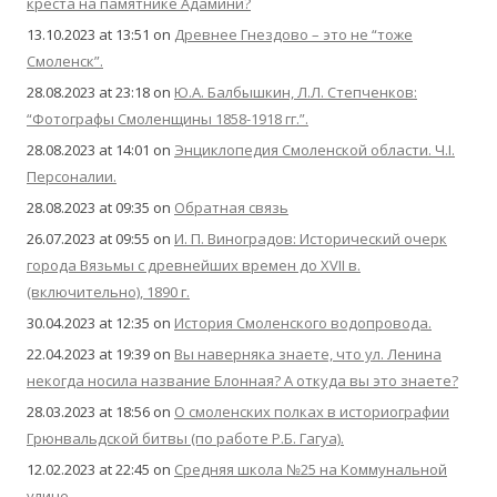
креста на памятнике Адамини?
13.10.2023 at 13:51
on
Древнее Гнездово – это не “тоже
Смоленск”.
28.08.2023 at 23:18
on
Ю.А. Балбышкин, Л.Л. Степченков:
“Фотографы Смоленщины 1858-1918 гг.”.
28.08.2023 at 14:01
on
Энциклопедия Смоленской области. Ч.I.
Персоналии.
28.08.2023 at 09:35
on
Обратная связь
26.07.2023 at 09:55
on
И. П. Виноградов: Исторический очерк
города Вязьмы с древнейших времен до XVII в.
(включительно), 1890 г.
30.04.2023 at 12:35
on
История Смоленского водопровода.
22.04.2023 at 19:39
on
Вы наверняка знаете, что ул. Ленина
некогда носила название Блонная? А откуда вы это знаете?
28.03.2023 at 18:56
on
О смоленских полках в историографии
Грюнвальдской битвы (по работе Р.Б. Гагуа).
12.02.2023 at 22:45
on
Средняя школа №25 на Коммунальной
улице.