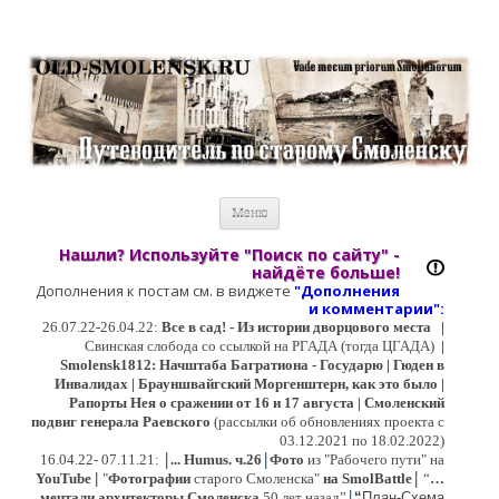
Старый Cмоленск
Историческое краеведение, старые путеводители, фотографии,
открытки, карты …
Перейти к содержимому
Меню
Нашли? Используйте "Поиск по сайту" -
найдёте больше!
Дополнения к постам см. в виджете
"Дополнения
и коммент
арии":
26.07.22-26.04.22:
Все в сад! - Из истории дворцового места
|
Свинская слобода со ссылкой на РГАДА (тогда ЦГАДА)
|
Smolensk1812: Начштаба Багратиона - Государю | Гюден в
Инвалидах | Брауншвайгский Моргенштерн, как это было |
Рапорты Нея о сражении от 16 и 17 августа | Смоленский
подвиг генерала Раевского
(рассылки об обновлениях проекта с
03.12.2021 по 18.02.2022)
|
|
16
.04.22- 07.11.21:
...
Humus. ч.26
Фото
из "Рабочего пути" на
|
YouTube
|
"
Фотографии
старого Смоленска"
на SmolBattle
“
…
|
мечтали архитекторы Смоленска
50 лет назад”
“
План-Схема