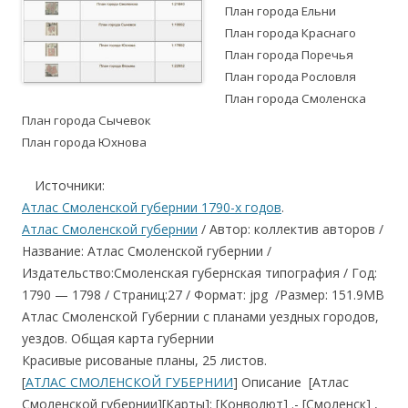
План города Ельни
План города Краснаго
План города Поречья
План города Рословля
План города Смоленска
План города Сычевок
План города Юхнова
….
Источники:
Атлас Смоленской губернии 1790-х годов
.
Атлас Смоленской губернии
/ Автор: коллектив авторов /
Название: Атлас Смоленской губернии /
Издательство:Смоленская губернская типография / Год:
1790 — 1798 / Страниц:27 / Формат: jpg /Размер: 151.9MB
Атлас Смоленской Губернии с планами уездных городов,
уездов. Общая карта губернии
Красивые рисованые планы, 25 листов.
[
АТЛАС СМОЛЕНСКОЙ ГУБЕРНИИ
] Описание [Атлас
Смоленской губернии][Карты]: [Конволют] .- [Смоленск] ,