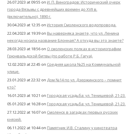
26.07.2023 at 09:55
on
И. П. Виноградов: Исторический очерк
города Вязьмы с древнейших времен до XVII в.
(включительно), 1890 г.
30.04.2023 at 12:35
on
История Смоленского водопровода.
22.04.2023 at 19:39
on
Вы наверняка знаете, что ул. Ленина
некогда носила название Блонная? А откуда вы это знаете?
28.03.2023 at 18:56
on
О смоленских полках в историографии
Грюнвальдской битвы (по работе Р.Б. Гагуа).
12.02.2023 at 22:45
on
Средняя школа №25 на Коммунальной
улице.
23.01.2023 at 22:32
on
Дом №14 по ул. Дзержинского – помнит
кто?
16.01.2023 at 10:21
on
Городская усадьба: ул. Тенишевой, 21-23.
05.01.2023 at 16:28
on
Городская усадьба: ул. Тенишевой, 21-23.
27.12.2022 at 16:07
on
Смоленск в загадках первых русских
князей.
06.11.2022 at 10:44
on
Памятник И.В. Сталину у кинотеатра