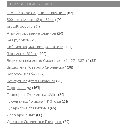
ТЕМАТИЧЕСКИЕ РУБРИКИ
"Смоленское сидение" 1609-1611
(62)
500 лет с Москвой (c 1514 г.)
(92)
protoProduction
(1)
Атрибутирование снимков
(34)
Без рубрики
(25)
Библиографические указатели
(101)
В августе 1812-го
(109)
Великое княжество Смоленское (1127-1387 гг.)
(33)
Видеотека "Cтарого Смоленска"
(38)
Вопросы в сабж
(132)
Все пути ведут в Смоленск
(79)
Город и люди
(163)
Гравюры г.Смоленска, XVIIв.
(26)
Грюнвальд, 15 июля 1410 года
(24)
Губернские статистики
(65)
Дела архивные
(80)
Древние Смоленск и Гнездово
(79)