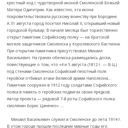
крестный ход с чудотворной иконой Смоленской Божьей
Матери Одигитрии. Как известно, эта икона
покровительствовала русскому воинству при Бородине.
А 31 августа город посетил Николай II, открывший новый
городской бульвар. В начале месяца был торжественно
открыт памятник Софийскому полку — на братской
могиле защитников Смоленска у Королевского бастиона.
При открытии памятника присутствовал Михаил
Васильевич. На гранях обелиска размещались доски,
повествующие о том, что «4 и 5 августа (1812 г. — В.Ц.)
под стенами Смоленска Софийский пехотный полк
геройски отбивал атаки Великой армии Наполеона…
Памятник сооружен в 1912 году солдатами Софийского
полка в память о геройских подвигах своих предков.
Автор проекта — рядовой 7-й роты Софийского полка
смолянин Борис Цаненко». …
….
Михаил Васильевич служил в Смоленске до лета 1914 г.
В этом городе прошли последние мирные годы его