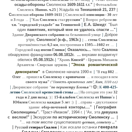
осады-обороны
Смоленска
1609-1611 г.г.”
|
Фотоальбом:
Смоленск.
Humus. ч.25
| Усадьба на
Тенишевой 21, 23?
|
С
моленская
оборона
1609-1611
|
Смоленской
оппозиции
- 30
лет
|
и
3
года ...
"Как
Смоленск
стал
русским"
|
Вопрос ребром
по
|
т.н. "городской усадьбе" на Тенишевой
Е.А. Шмидт
: "Был
|
один
памятник, который мне не удалось спасти ..."
|
Здание
Дворянского собрания
на безымянной улице
Доброе
утро,
Смоленск! (к-ф., 1963г.)
...
стена Смоленска
|
|
протяжённостью
6,5 км
, построенная в
1595—1602 гг
. ...
|
Городской
сад имени Глинки
Оказалось...
тело
Скалона
о
бнаружено французами
06.08.
1812г
.
…
внук
ами
воздвигнут
|
“
обелиск
05.08.
1912г.
Храмъ
Князей“
- Церковь Михаила
|
Архангела - Свирская церковь
"Эпоха
романтической
|
демократии”
в Смоленске
начала 1990-х
"В
год 882
...
Олег
… пришел
к Смоленску
с кривичами
…
и посадил в нем
"
своего мужа
(
овесть временных лет", Киев, 1110 г.г.)
"
П
|
Дворянское собрание
“
по периметру Блонья
”!
🙂
|
К
4
00-425-
летию
Смоленской
крепостной стены …
|
На сегодня это уже
32
|
года и 2 дня назад
:) |
1
5-й альбом
Смоленска
от Humus`
a
|
Юбилеи
Смоленска
каждые 5 ле
т :)
...
справа – двухэтажное
здание
обер-почтовой
конторы...."
|
Гeография
Cмоленщины".
"Траст-Имаком", 1994 г.
|
“Ах, эта
девушка
с веслом!”
|
Экскурсии
п
о историческому Смоленску ...
|
"...
на том месте существовало
german_cemetery ..."
|
|
Как искали останки
генерала
Р
усский
генерал Скалон