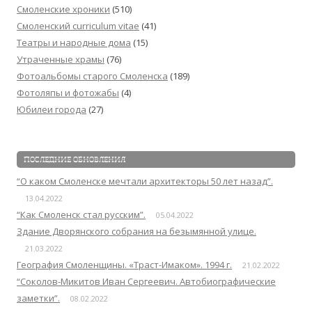
Смоленские хроники
(510)
Смоленский сurriculum vitae
(41)
Театры и народные дома
(15)
Утраченные храмы
(76)
Фотоальбомы старого Смоленска
(189)
Фотоляпы и фотожабы
(4)
Юбилеи города
(27)
ПОСЛЕДНИЕ ОБНОВЛЕНИЯ
“О каком Смоленске мечтали архитекторы 50 лет назад”.
13.04.2022
“Как Смоленск стал русским”.
05.04.2022
Здание Дворянского собрания на безымянной улице.
21.03.2022
География Смоленщины. «Траст-Имаком». 1994 г.
21.02.2022
“Соколов-Микитов Иван Сергеевич. Автобиографические
заметки”.
08.02.2022