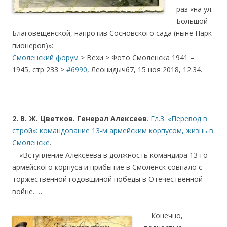
раз «на ул.
Большой
Благовещенской, напротив Сосновского сада (ныне Парк
пионеров)»:
С
моленский форум
> Вехи > Фото Смоленска 1941 –
1945, стр 233 >
#6990
, Леонидыч67, 15 ноя 2018, 12:34.
.
2. В. Ж. Цветков. Генерал Алексеев
.
Гл.3. «Перевод в
строй»: командование 13-м армейским корпусом, жизнь в
Смоленске
.
….
«Вступление Алексеева в должность командира 13-го
армейского корпуса и прибытие в Смоленск совпало с
торжественной годовщиной победы в Отечественной
войне. …
….
Конечно,