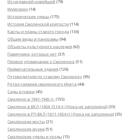
Из недавней новейшей
(79)
Иллюзион
(14)
Исторические улицы
(175)
История Смоленской крепости
(114)
Карты и планы старого города
(130)
Общие виды и панорамы
(94)
Объекты культурного наследия
(62)
Памятники, которых нет
(37)
Первое упоминание о Смоленске
(51)
Примечательные здания
(126)
Путеводители по старому Смоленску
(95)
Ретро-галереи смоленского Инета
(44)
Сады и парки
(45)
Смоленск в 1941-1945 гг.
(155)
Смоленск в ВКЛ (1404-1514 гг.) [пока не заполнена]
(33)
Смоленск в РП-ВКЛ (1611-1654 гг.) [пока не заполнена]
(35)
Смоленские мосты
(21)
Смоленские музеи
(51)
Смоленские уделы и уезды
(15)