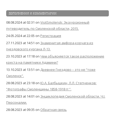
ДОПОЛНЕНИЯ И КОММЕНТАРИИ
08.08.2024 at 02:31
on
VisitSmolensk: Экскурсионный
путеводитель по Смоленской области, 2015.
24.05.2024 at 22:05
on
Регистрация
27.11.2023 at 14:51
on
Знаменитая амфора-корчага из
гнездовского кургана Л-13.
23.10.2023 at 17:18
on
Чем объясняется такое расположение
креста на памятнике Адамини?
13.10.2023 at 13:51
on
Древнее Гнездово – это не “тоже
Смоленск”.
28.08.2023 at 23:18
on
Ю.А. Балбышкин, Л.Л. Степченков:
“Фотографы Смоленщины 1858-1918 гг.”.
28.08.2023 at 14:01
on
Энциклопедия Смоленской области. Ч.I.
Персоналии.
28.08.2023 at 09:35
on
Обратная связь