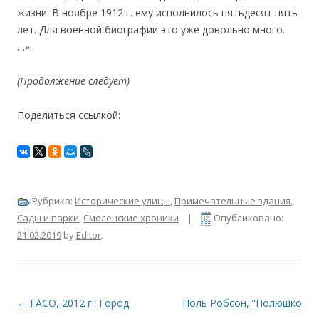
жизни. В ноябре 1912 г. ему исполнилось пятьдесят пять
лет. Для военной биографии это уже довольно много.
…».
(Продолжение следует)
Поделиться ссылкой:
Рубрика:
Исторические улицы
,
Примечательные здания
,
Сады и парки
,
Смоленские хроники
|
Опубликовано:
21.02.2019
by
Editor
.
Навигация по записям
←
ГАСО, 2012 г.: Город
Поль Робсон, “Полюшко