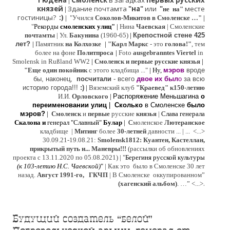
Гюдена
Смоленск
в загадках
первых русских
|
князей
Здание почтамта
"на"
или
"
месте
|
не на"
гостиницы?
:)
|
"Учился
Соколов-Микитов в Смоленске …"
|
"
Рекорды
смоленских улиц"
|
Нина
Ч
аевская
|
Смоленские
почтамты
|
Ул.
Бакунина
(1960-65)
|
Крепостной стене 425
лет?
|
Памятник
на Колхозке
|
"Карл Маркс
- это
голова!"
, тем
более на фоне
Политпроса
|
Foto
ausgebranntes Viertel
in
Smolensk in Rußland WW2
|
Смоленск и первые русские князья
|
"
Е
ще од
и
н покойник
с этого кладбища ..."
| Ну,
мэров
вроде
бы, наконец,
посчитали
- всего
двое их был
о
за всю
историю города!!!
:)
|
Вяземский клуб
"Краевед" к150-летию
И.И.
Орловского
|
Распоряжение Меньшагина
о
переименовании улиц
|
Сколько
в Смоленске
было
мэров?
|
Смоленск
и
первые
русские
князья
|
Слава генерала
Скалона
и
генерал "Славный"
Булар
| С
моленское
Лютерaнское
кладбище |
Митинг
более
30-летней
давности ...
| ...
<...>
30.09.21-19.08.21:
Smolensk1812: Куантен, Кастеллан,
прикрытый путь и... Маневры!!!
(рассылки об обновлениях
проекта с 13.11.2020 по 05.08.2021) | "
Б
ерегиня русской культуры
(к
103-летию Н.С. Чаевской
)
"
|
Как это было в Смоленске 30 лет
назад.
Август 1991-го, ГКЧП
|
В Смоленске
оккупированном
”
.
(хагенский альбом)
. …”
<...>
Будущий создатель “белой”