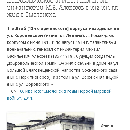
Добровольческой армии, генерал от
инфантерии М.В. Алексеев в 1912-1914 г.г.
жил в Смоленске.
1. «Штаб [13-го армейского] корпуса находился на
ул. Королевской (ныне пл. Ленина). …
Командовал
корпусом с июня 1912 г. по август 1914 г. талантливый
военачальник, генерал от инфантерии Михаил
Васильевич Алексеев (1857-1918), будущий создатель
Добровольческой армии. Он жил с семьёй в доме на ул.
Большой Благовещенской, напротив Сосновского сада
(ныне Парк пионеров), а затем на ул. Верхне-Пятницкой
(ныне ул. Воровского)».
….
См.
Ю. Иванов: “Смоленск в годы Первой мировой
войны”, 2011.
.
Вот в