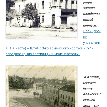
этом
здании
находился
штаб
корпуса:
Полицейск
ое
управлени
е (1-я часть) – Штаб 13-го армейского корпуса – ??? –
западное крыло гостиницы “Смоленскотель”.
.
А в этом,
может
быть,
Алексеев с
семьей
жил
– как