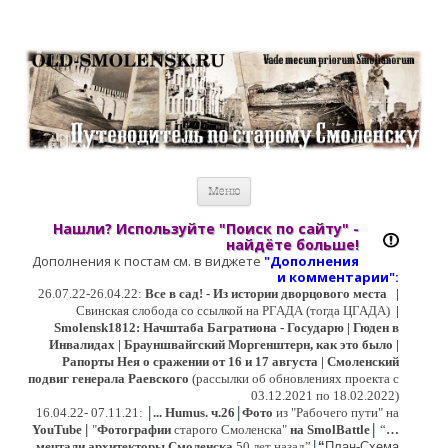
Старый Cмоленск
Историческое краеведение, старые путеводители, фотографии,
открытки, карты …
Перейти к содержимому
Меню
Нашли? Используйте "Поиск по сайту" -
найдёте больше!
Дополнения к постам см. в виджете
"Дополнения
и коммент
арии":
26.07.22-26.04.22:
Все в сад! - Из истории дворцового места
|
Свинская слобода со ссылкой на РГАДА (тогда ЦГАДА)
|
Smolensk1812: Начштаба Багратиона - Государю | Гюден в
Инвалидах | Брауншвайгский Моргенштерн, как это было |
Рапорты Нея о сражении от 16 и 17 августа | Смоленский
подвиг генерала Раевского
(рассылки об обновлениях проекта с
03.12.2021 по 18.02.2022)
|
|
16
.04.22- 07.11.21:
...
Humus. ч.26
Фото
из "Рабочего пути" на
|
YouTube
|
"
Фотографии
старого Смоленска"
на SmolBattle
“
…
|
мечтали архитекторы Смоленска
50 лет назад”
“
План-Схема