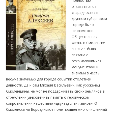
полностью
отказаться от
«парадности» в
крупном губернском
городе было
невозможно.
Общественная
жизнь в Смоленске
в 1912 г. была
связана с
открывавшимися
монументами и
знаками в честь
весьма значимых для города событий столетней
давности. Да и сам Михаил Васильевич, как уроженец
Смоленщины, не мог не поддерживать своих земляков в
стремлении увековечить память о героическом
сопротивлении нашествию «двунадесяти языков». От
Смоленска на Бородинское поле прошел многочисленный