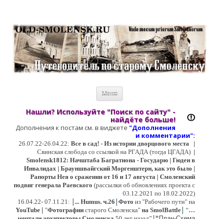
Старый Cмоленск
Историческое краеведение, старые путеводители, фотографии,
открытки, карты …
Перейти к содержимому
Меню
Нашли? Используйте "Поиск по сайту" -
найдёте больше!
Дополнения к постам см. в виджете
"Дополнения
и коммент
арии":
26.07.22-26.04.22:
Все в сад! - Из истории дворцового места
|
Свинская слобода со ссылкой на РГАДА (тогда ЦГАДА)
|
Smolensk1812: Начштаба Багратиона - Государю | Гюден в
Инвалидах | Брауншвайгский Моргенштерн, как это было |
Рапорты Нея о сражении от 16 и 17 августа | Смоленский
подвиг генерала Раевского
(рассылки об обновлениях проекта с
03.12.2021 по 18.02.2022)
|
|
16
.04.22- 07.11.21:
...
Humus. ч.26
Фото
из "Рабочего пути" на
|
YouTube
|
"
Фотографии
старого Смоленска"
на SmolBattle
“
…
|
мечтали архитекторы Смоленска
50 лет назад”
“
План-Схема