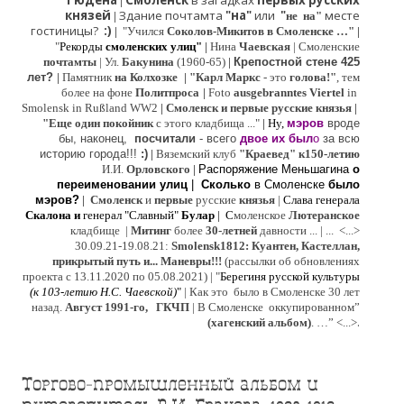
Гюдена
Смоленск
в загадках
первых русских
|
князей
Здание почтамта
"на"
или
"
месте
|
не на"
гостиницы?
:)
|
"Учился
Соколов-Микитов в Смоленске …"
|
"
Рекорды
смоленских улиц"
|
Нина
Ч
аевская
|
Смоленские
почтамты
|
Ул.
Бакунина
(1960-65)
|
Крепостной стене 425
лет?
|
Памятник
на Колхозке
|
"Карл Маркс
- это
голова!"
, тем
более на фоне
Политпроса
|
Foto
ausgebranntes Viertel
in
Smolensk in Rußland WW2
|
Смоленск и первые русские князья
|
"
Е
ще од
и
н покойник
с этого кладбища ..."
| Ну,
мэров
вроде
бы, наконец,
посчитали
- всего
двое их был
о
за всю
историю города!!!
:)
|
Вяземский клуб
"Краевед" к150-летию
И.И.
Орловского
|
Распоряжение Меньшагина
о
переименовании улиц
|
Сколько
в Смоленске
было
мэров?
|
Смоленск
и
первые
русские
князья
|
Слава генерала
Скалона
и
генерал "Славный"
Булар
| С
моленское
Лютерaнское
кладбище |
Митинг
более
30-летней
давности ...
| ...
<...>
30.09.21-19.08.21:
Smolensk1812: Куантен, Кастеллан,
прикрытый путь и... Маневры!!!
(рассылки об обновлениях
проекта с 13.11.2020 по 05.08.2021) | "
Б
ерегиня русской культуры
(к
103-летию Н.С. Чаевской
)
"
|
Как это было в Смоленске 30 лет
назад.
Август 1991-го, ГКЧП
|
В Смоленске
оккупированном
”
.
(хагенский альбом)
. …”
<...>
Торгово-промышленный альбом и