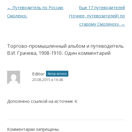
Навигация по записям
←
Путеводитель по России:
Еще 17 путеводителей
Смоленск.
(точнее, путевозителей) по
старому Смоленску.
→
Торгово-промышленный альбом и путеводитель
В.И. Грачева, 1908-1910.
: Один комментарий
Editor
Автор записи
20.08.2015 в 16:48
Дополнено ссылкой на источник 4.
Комментарии запрещены.