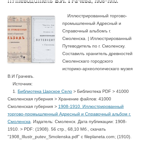
путеводитель В.И. Грачева, 1908-1910.
Иллюстрированный торгово-
промышленный Адресный и
Справочный альбомъ г.
Смоленска. | Иллюстрированный
Путеводитель по г. Смоленску.
Составилъ хранитель древностей
Смоленскаго городского
историко-археологическаго музея
В.И Грачевъ.
Источник:
1.
Библиотека Царское Село
> Библиотека PDF > 41000
Смоленская губерния > Хранение файлов: 41000
Смоленская губерния >
1908-1910. Иллюстрированный
торгово-промышленный Адресный и Справочный альбом г.
Смоленска
. Издатель: Смоленск. Дата публикации: 1908-
1910. > PDF: (1908). 56 стр., 68,10 Мб., скачать
“1908_Illustr_putev_Smolenska.pdf” с fileplaneta.com; (1910).