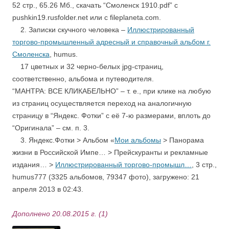
52 стр., 65.26 Мб., скачать “Смоленск 1910.pdf” с
pushkin19.rusfolder.net или с fileplaneta.com.
2. Записки скучного человека –
Иллюстрированный
торгово-промышленный адресный и справочный альбом г.
Смоленска
, humus.
17 цветных и 32 черно-белых jpg-страниц,
соответственно, альбома и путеводителя.
“МАНТРА: ВСЕ КЛИКАБЕЛЬНО” – т. е., при клике на любую
из страниц осуществляется переход на аналогичную
страницу в “Яндекс. Фотки” с её 7-ю размерами, вплоть до
“Оригинала” – см. п. 3.
3. Яндекс.Фотки > Альбом «
Мои альбомы
> Панорама
жизни в Российской Импе… > Прейскуранты и рекламные
издания… >
Иллюстрированный торгово-промышл…
, 3 стр.,
humus777 (3325 альбомов, 79347 фото), загружено: 21
апреля 2013 в 02:43.
Дополнено 20.08.2015 г. (1)