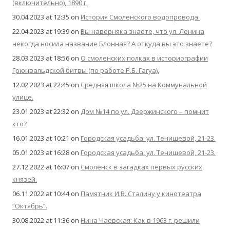
(включительно), 1890 г.
30.04.2023 at 12:35
on
История Смоленского водопровода.
22.04.2023 at 19:39
on
Вы наверняка знаете, что ул. Ленина
некогда носила название Блонная? А откуда вы это знаете?
28.03.2023 at 18:56
on
О смоленских полках в историографии
Грюнвальдской битвы (по работе Р.Б. Гагуа).
12.02.2023 at 22:45
on
Средняя школа №25 на Коммунальной
улице.
23.01.2023 at 22:32
on
Дом №14 по ул. Дзержинского – помнит
кто?
16.01.2023 at 10:21
on
Городская усадьба: ул. Тенишевой, 21-23.
05.01.2023 at 16:28
on
Городская усадьба: ул. Тенишевой, 21-23.
27.12.2022 at 16:07
on
Смоленск в загадках первых русских
князей.
06.11.2022 at 10:44
on
Памятник И.В. Сталину у кинотеатра
“Октябрь”.
30.08.2022 at 11:36
on
Нина Чаевская: Как в 1963 г. решили