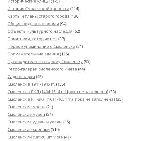
Исторические улицы
(175)
История Смоленской крепости
(114)
Карты и планы старого города
(130)
Общие виды и панорамы
(94)
Объекты культурного наследия
(62)
Памятники, которых нет
(37)
Первое упоминание о Смоленске
(51)
Примечательные здания
(126)
Путеводители по старому Смоленску
(95)
Ретро-галереи смоленского Инета
(44)
Сады и парки
(45)
Смоленск в 1941-1945 гг.
(155)
Смоленск в ВКЛ (1404-1514 гг.) [пока не заполнена]
(33)
Смоленск в РП-ВКЛ (1611-1654 гг.) [пока не заполнена]
(35)
Смоленские мосты
(21)
Смоленские музеи
(51)
Смоленские уделы и уезды
(15)
Смоленские хроники
(510)
Смоленский сurriculum vitae
(41)