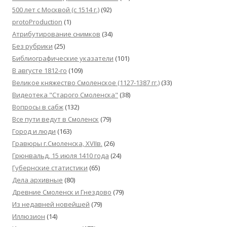
500 лет с Москвой (c 1514 г.)
(92)
protoProduction
(1)
Атрибутирование снимков
(34)
Без рубрики
(25)
Библиографические указатели
(101)
В августе 1812-го
(109)
Великое княжество Смоленское (1127-1387 гг.)
(33)
Видеотека "Cтарого Смоленска"
(38)
Вопросы в сабж
(132)
Все пути ведут в Смоленск
(79)
Город и люди
(163)
Гравюры г.Смоленска, XVIIв.
(26)
Грюнвальд, 15 июля 1410 года
(24)
Губернские статистики
(65)
Дела архивные
(80)
Древние Смоленск и Гнездово
(79)
Из недавней новейшей
(79)
Иллюзион
(14)