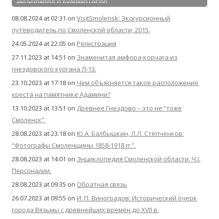
ДОПОЛНЕНИЯ И КОММЕНТАРИИ
08.08.2024 at 02:31
on
VisitSmolensk: Экскурсионный
путеводитель по Смоленской области, 2015.
24.05.2024 at 22:05
on
Регистрация
27.11.2023 at 14:51
on
Знаменитая амфора-корчага из
гнездовского кургана Л-13.
23.10.2023 at 17:18
on
Чем объясняется такое расположение
креста на памятнике Адамини?
13.10.2023 at 13:51
on
Древнее Гнездово – это не “тоже
Смоленск”.
28.08.2023 at 23:18
on
Ю.А. Балбышкин, Л.Л. Степченков:
“Фотографы Смоленщины 1858-1918 гг.”.
28.08.2023 at 14:01
on
Энциклопедия Смоленской области. Ч.I.
Персоналии.
28.08.2023 at 09:35
on
Обратная связь
26.07.2023 at 09:55
on
И. П. Виноградов: Исторический очерк
города Вязьмы с древнейших времен до XVII в.