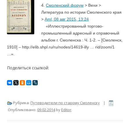
4.
Смоленский форум
> Вехи >
Литература по истории Смоленского края
>
Aml, 08 авг 2015, 13:24
«Иллюстрированный торгово-
промышленный адресный и справочный
альбом г. Смоленска : Ч. 1-2. – [Смоленск,
1910] – http://elib.shpl.ru/ru/nodes/14619-illy … rid/zoom/1
…».
Поделиться ссылкой:
Рубрика:
Путеводители по старому Смоленску
|
Опубликовано:
09.02.2014
by
Editor
.