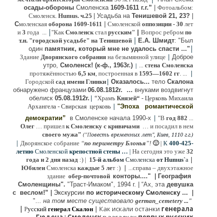
осады-обороны
Смоленска
1609-1611 г.г.”
|
Фотоальбом:
Смоленск.
Humus. ч.25
| Усадьба на
Тенишевой 21, 23?
|
С
моленская
оборона
1609-1611
|
Смоленской
оппозиции
- 30
лет
|
и
3
года ...
"Как
Смоленск
стал
русским"
|
Вопрос ребром
по
|
т.н. "городской усадьбе" на Тенишевой
Е.А. Шмидт
: "Был
|
один
памятник, который мне не удалось спасти ..."
|
Здание
Дворянского собрания
на безымянной улице
Доброе
утро,
Смоленск! (к-ф., 1963г.)
...
стена Смоленска
|
|
протяжённостью
6,5 км
, построенная в
1595—1602 гг
. ...
|
Городской
сад имени Глинки
Оказалось...
тело
Скалона
о
бнаружено французами
06.08.
1812г
.
…
внук
ами
воздвигнут
|
“
обелиск
05.08.
1912г.
Храмъ
Князей“
- Церковь Михаила
|
Архангела - Свирская церковь
"Эпоха
романтической
|
демократии”
в Смоленске
начала 1990-х
"В
год 882
...
Олег
… пришел
к Смоленску
с кривичами
…
и посадил в нем
"
своего мужа
(
овесть временных лет", Киев, 1110 г.г.)
"
П
|
Дворянское собрание
“
по периметру Блонья
”!
🙂
|
К
4
00-425-
летию
Смоленской
крепостной стены …
|
На сегодня это уже
32
|
года и 2 дня назад
:) |
1
5-й альбом
Смоленска
от Humus`
a
|
Юбилеи
Смоленска
каждые 5 ле
т :)
...
справа – двухэтажное
здание
обер-почтовой
конторы...."
|
Гeография
Cмоленщины".
"Траст-Имаком", 1994 г.
|
“Ах, эта
девушка
с веслом!”
|
Экскурсии
п
о историческому Смоленску ...
|
"...
на том месте существовало
german_cemetery ..."
|
|
Как искали останки
генерала
Р
усский
генерал Скалон