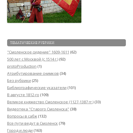
ТЕМАТИЧЕСКИЕ РУБРИКИ
"Смоленское сидение" 1609-1611
(62)
500 лет с Москвой (c 1514 г.)
(92)
protoProduction
(1)
Атрибутирование снимков
(34)
Без рубрики
(25)
Библиографические указатели
(101)
В августе 1812-го
(109)
Великое княжество Смоленское (1127-1387 гг.)
(33)
Видеотека "Cтарого Смоленска"
(38)
Вопросы в сабж
(132)
Все пути ведут в Смоленск
(79)
Город и люди
(163)