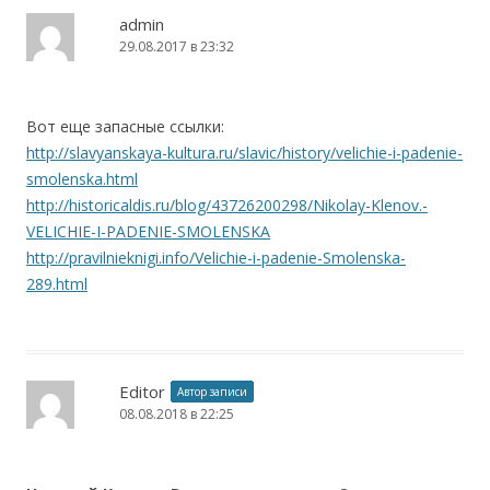
admin
29.08.2017 в 23:32
Вот еще запасные ссылки:
http://slavyanskaya-kultura.ru/slavic/history/velichie-i-padenie-
smolenska.html
http://historicaldis.ru/blog/43726200298/Nikolay-Klenov.-
VELICHIE-I-PADENIE-SMOLENSKA
http://pravilnieknigi.info/Velichie-i-padenie-Smolenska-
289.html
Editor
Автор записи
08.08.2018 в 22:25