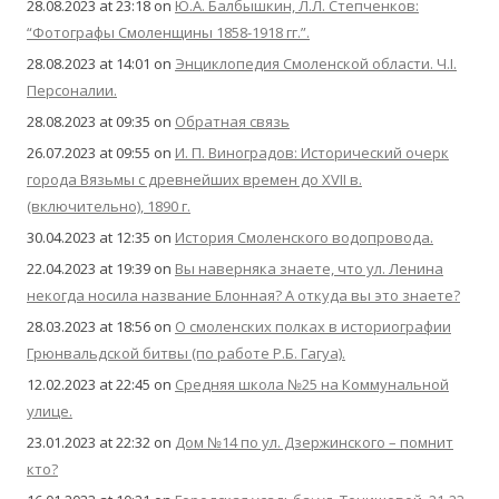
28.08.2023 at 23:18
on
Ю.А. Балбышкин, Л.Л. Степченков:
“Фотографы Смоленщины 1858-1918 гг.”.
28.08.2023 at 14:01
on
Энциклопедия Смоленской области. Ч.I.
Персоналии.
28.08.2023 at 09:35
on
Обратная связь
26.07.2023 at 09:55
on
И. П. Виноградов: Исторический очерк
города Вязьмы с древнейших времен до XVII в.
(включительно), 1890 г.
30.04.2023 at 12:35
on
История Смоленского водопровода.
22.04.2023 at 19:39
on
Вы наверняка знаете, что ул. Ленина
некогда носила название Блонная? А откуда вы это знаете?
28.03.2023 at 18:56
on
О смоленских полках в историографии
Грюнвальдской битвы (по работе Р.Б. Гагуа).
12.02.2023 at 22:45
on
Средняя школа №25 на Коммунальной
улице.
23.01.2023 at 22:32
on
Дом №14 по ул. Дзержинского – помнит
кто?