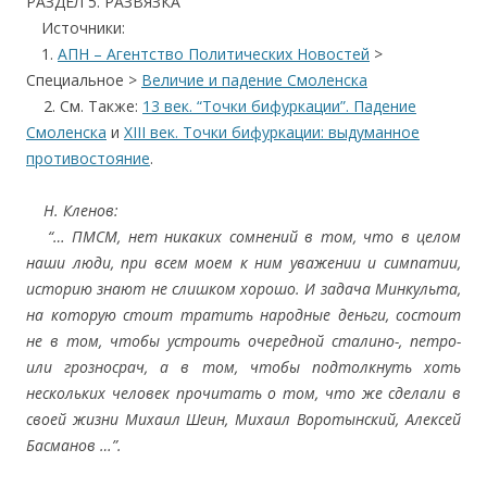
РАЗДЕЛ 5. РАЗВЯЗКА
….
Источники:
….
1.
АПН –
Агентство Политических Новостей
>
Специальное >
Величие и падение Смоленск
а
2. См. Также:
13 век. “Точки бифуркации”. Падение
Смоленска
и
XIII век. Точки бифуркации: выдуманное
противостояние
.
Н. Кленов:
“… ПМСМ, нет никаких сомнений в том, что в целом
наши люди, при всем моем к ним уважении и симпатии,
историю знают не слишком хорошо. И задача Минкульта,
на которую стоит тратить народные деньги, состоит
не в том, чтобы устроить очередной сталино-, петро-
или грозносрач, а в том, чтобы подтолкнуть хоть
нескольких человек прочитать о том, что же сделали в
своей жизни Михаил Шеин, Михаил Воротынский, Алексей
Басманов …”.