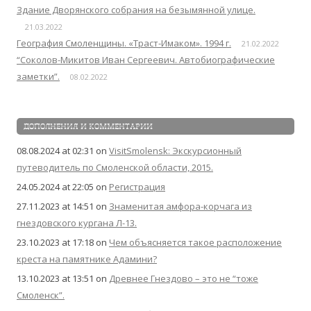
Здание Дворянского собрания на безымянной улице.
21.03.2022
География Смоленщины. «Траст-Имаком». 1994 г.
21.02.2022
“Соколов-Микитов Иван Сергеевич. Автобиографические
заметки”.
08.02.2022
ДОПОЛНЕНИЯ И КОММЕНТАРИИ
08.08.2024 at 02:31
on
VisitSmolensk: Экскурсионный
путеводитель по Смоленской области, 2015.
24.05.2024 at 22:05
on
Регистрация
27.11.2023 at 14:51
on
Знаменитая амфора-корчага из
гнездовского кургана Л-13.
23.10.2023 at 17:18
on
Чем объясняется такое расположение
креста на памятнике Адамини?
13.10.2023 at 13:51
on
Древнее Гнездово – это не “тоже
Смоленск”.