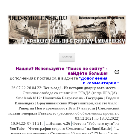
Старый Cмоленск
Историческое краеведение, старые путеводители, фотографии,
открытки, карты …
Перейти к содержимому
Меню
Нашли? Используйте "Поиск по сайту" -
найдёте больше!
Дополнения к постам см. в виджете
"Дополнения
и коммент
арии":
26.07.22-26.04.22:
Все в сад! - Из истории дворцового места
|
Свинская слобода со ссылкой на РГАДА (тогда ЦГАДА)
|
Smolensk1812: Начштаба Багратиона - Государю | Гюден в
Инвалидах | Брауншвайгский Моргенштерн, как это было |
Рапорты Нея о сражении от 16 и 17 августа | Смоленский
подвиг генерала Раевского
(рассылки об обновлениях проекта с
03.12.2021 по 18.02.2022)
|
|
16
.04.22- 07.11.21:
...
Humus. ч.26
Фото
из "Рабочего пути" на
|
YouTube
|
"
Фотографии
старого Смоленска"
на SmolBattle
“
…
|
мечтали архитекторы Смоленска
50 лет назад”
“
План-Схема