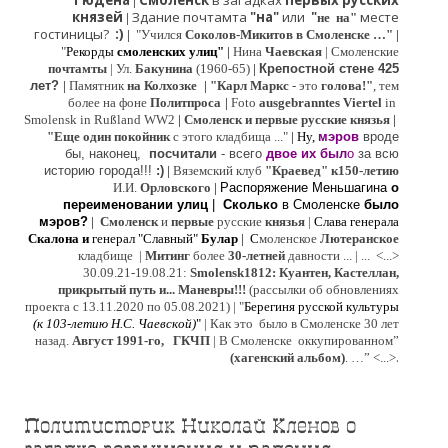
Гюдена
Смоленск
в загадках
первых русских
|
князей
Здание почтамта
"на"
или
"
месте
|
не на"
гостиницы?
:)
|
"Учился
Соколов-Микитов в Смоленске …"
|
"
Рекорды
смоленских улиц"
|
Нина
Ч
аевская
|
Смоленские
почтамты
|
Ул.
Бакунина
(1960-65)
|
Крепостной стене 425
лет?
|
Памятник
на Колхозке
|
"Карл Маркс
- это
голова!"
, тем
более на фоне
Политпроса
|
Foto
ausgebranntes Viertel
in
Smolensk in Rußland WW2
|
Смоленск и первые русские князья
|
"
Е
ще од
и
н покойник
с этого кладбища ..."
| Ну,
мэров
вроде
бы, наконец,
посчитали
- всего
двое их был
о
за всю
историю города!!!
:)
|
Вяземский клуб
"Краевед" к150-летию
И.И.
Орловского
|
Распоряжение Меньшагина
о
переименовании улиц
|
Сколько
в Смоленске
было
мэров?
|
Смоленск
и
первые
русские
князья
|
Слава генерала
Скалона
и
генерал "Славный"
Булар
| С
моленское
Лютерaнское
кладбище |
Митинг
более
30-летней
давности ...
| ...
<...>
30.09.21-19.08.21:
Smolensk1812: Куантен, Кастеллан,
прикрытый путь и... Маневры!!!
(рассылки об обновлениях
проекта с 13.11.2020 по 05.08.2021) | "
Б
ерегиня русской культуры
(к
103-летию Н.С. Чаевской
)
"
|
Как это было в Смоленске 30 лет
назад.
Август 1991-го, ГКЧП
|
В Смоленске
оккупированном
”
.
(хагенский альбом)
. …”
<...>
Политисторик Николай Кленов о