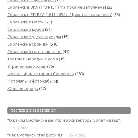
Смоленск в ВКЛ (1404-1514 гг.) [пока не заполнена]
(33)
Смоленск в РП-ВКЛ (1611-1654 гг.) [пока не заполнена]
(35)
Смоленские мосты
(21)
Смоленские музеи
(51)
Смоленские уделы и уезды
(15)
Смоленские хроники
(510)
Смоленский сurriculum vitae
(41)
Театры и народные дома
(15)
Утраченные храмы
(76)
Фотоальбомы старого Смоленска
(189)
Фотоляпы и фотожабы
(4)
Юбилеи города
(27)
ПОСЛЕДНИЕ ОБНОВЛЕНИЯ
“О каком Смоленске мечтали архитекторы 50 лет назад”.
13.04.2022
“Как Смоленск стал русским”.
05.04.2022