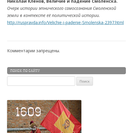
Николай Кленов, Величие и падение Смоленска.
Очерк истории этнического самосознания Смоленской
земли в контексте её политической истории.
http://ruspravda.info/Velichie-i-padenie-Smolenska-2397.html
Комментарии запрещены.
ПОИСК ПО САЙТУ
Найти: