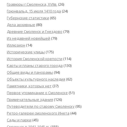
Гравюры г.Смоленска, XVIIв.
(26)
Грюнвальд, 15 июля 1410 года
(24)
Губернские статистики
(65)
Дела архивные
(80)
Древние Смоленск и Гнездово
(79)
Из недавней новейшей
(79)
Иллюзион
(14)
Исторические улицы
(175)
История Смоленской крепости
(114)
Карты и планы старого города
(130)
Общие виды и панорамы
(94)
Объекты культурного наследия
(62)
Памятники, которых нет
(37)
Первое упоминание о Смоленске
(51)
Примечательные здания
(126)
Путеводители по старому Смоленску
(95)
Ретро-галереи смоленского Инета
(44)
Сады и парки
(45)
Смоленск в 1941-1945 гг.
(155)