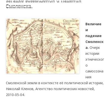
загадке возвышения и падения
Смоленска.
Величие
и
падение
Смоленск
а.
Очерк
истории
этническог
о
самосозна
ния
Смоленской земли в контексте её политической истории,
Николай Кленов, Агентство политических новостей,
2010-05-04.
.