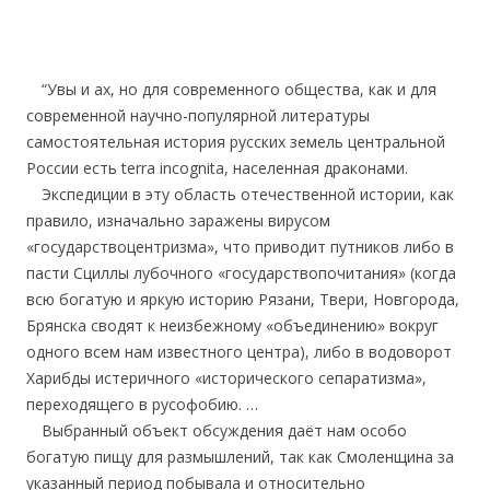
.
….
….
“Увы и ах, но для современного общества, как и для
современной научно-популярной литературы
самостоятельная история русских земель центральной
России есть terra incognita, населенная драконами.
….
Экспедиции в эту область отечественной истории, как
правило, изначально заражены вирусом
«государствоцентризма», что приводит путников либо в
пасти Сциллы лубочного «государствопочитания» (когда
всю богатую и яркую историю Рязани, Твери, Новгорода,
Брянска сводят к неизбежному «объединению» вокруг
одного всем нам известного центра), либо в водоворот
Харибды истеричного «исторического сепаратизма»,
переходящего в русофобию. …
….
Выбранный объект обсуждения даёт нам особо
богатую пищу для размышлений, так как Смоленщина за
указанный период побывала и относительно