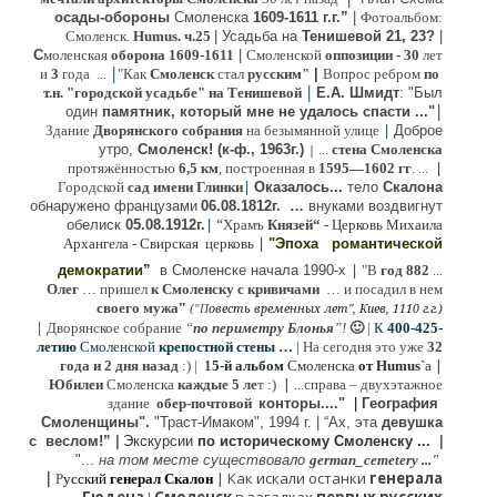
осады-обороны
Смоленска
1609-1611 г.г.”
|
Фотоальбом:
Смоленск.
Humus. ч.25
| Усадьба на
Тенишевой 21, 23?
|
С
моленская
оборона
1609-1611
|
Смоленской
оппозиции
- 30
лет
|
и
3
года ...
"Как
Смоленск
стал
русским"
|
Вопрос ребром
по
|
т.н. "городской усадьбе" на Тенишевой
Е.А. Шмидт
: "Был
|
один
памятник, который мне не удалось спасти ..."
|
Здание
Дворянского собрания
на безымянной улице
Доброе
утро,
Смоленск! (к-ф., 1963г.)
...
стена Смоленска
|
|
протяжённостью
6,5 км
, построенная в
1595—1602 гг
. ...
|
Городской
сад имени Глинки
Оказалось...
тело
Скалона
о
бнаружено французами
06.08.
1812г
.
…
внук
ами
воздвигнут
|
“
обелиск
05.08.
1912г.
Храмъ
Князей“
- Церковь Михаила
|
Архангела - Свирская церковь
"Эпоха
романтической
|
демократии”
в Смоленске
начала 1990-х
"В
год 882
...
Олег
… пришел
к Смоленску
с кривичами
…
и посадил в нем
"
своего мужа
(
овесть временных лет", Киев, 1110 г.г.)
"
П
|
Дворянское собрание
“
по периметру Блонья
”!
🙂
|
К
4
00-425-
летию
Смоленской
крепостной стены …
|
На сегодня это уже
32
|
года и 2 дня назад
:) |
1
5-й альбом
Смоленска
от Humus`
a
|
Юбилеи
Смоленска
каждые 5 ле
т :)
...
справа – двухэтажное
здание
обер-почтовой
конторы...."
|
Гeография
Cмоленщины".
"Траст-Имаком", 1994 г.
|
“Ах, эта
девушка
с веслом!”
|
Экскурсии
п
о историческому Смоленску ...
|
"...
на том месте существовало
german_cemetery ..."
|
|
Как искали останки
генерала
Р
усский
генерал Скалон