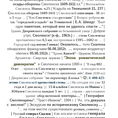
осады-обороны
Смоленска
1609-1611 г.г.”
|
Фотоальбом:
Смоленск.
Humus. ч.25
| Усадьба на
Тенишевой 21, 23?
|
С
моленская
оборона
1609-1611
|
Смоленской
оппозиции
- 30
лет
|
и
3
года ...
"Как
Смоленск
стал
русским"
|
Вопрос ребром
по
|
т.н. "городской усадьбе" на Тенишевой
Е.А. Шмидт
: "Был
|
один
памятник, который мне не удалось спасти ..."
|
Здание
Дворянского собрания
на безымянной улице
Доброе
утро,
Смоленск! (к-ф., 1963г.)
...
стена Смоленска
|
|
протяжённостью
6,5 км
, построенная в
1595—1602 гг
. ...
|
Городской
сад имени Глинки
Оказалось...
тело
Скалона
о
бнаружено французами
06.08.
1812г
.
…
внук
ами
воздвигнут
|
“
обелиск
05.08.
1912г.
Храмъ
Князей“
- Церковь Михаила
|
Архангела - Свирская церковь
"Эпоха
романтической
|
демократии”
в Смоленске
начала 1990-х
"В
год 882
...
Олег
… пришел
к Смоленску
с кривичами
…
и посадил в нем
"
своего мужа
(
овесть временных лет", Киев, 1110 г.г.)
"
П
|
Дворянское собрание
“
по периметру Блонья
”!
🙂
|
К
4
00-425-
летию
Смоленской
крепостной стены …
|
На сегодня это уже
32
|
года и 2 дня назад
:) |
1
5-й альбом
Смоленска
от Humus`
a
|
Юбилеи
Смоленска
каждые 5 ле
т :)
...
справа – двухэтажное
здание
обер-почтовой
конторы...."
|
Гeография
Cмоленщины".
"Траст-Имаком", 1994 г.
|
“Ах, эта
девушка
с веслом!”
|
Экскурсии
п
о историческому Смоленску ...
|
"...
на том месте существовало
german_cemetery ..."
|
|
Как искали останки
генерала
Р
усский
генерал Скалон