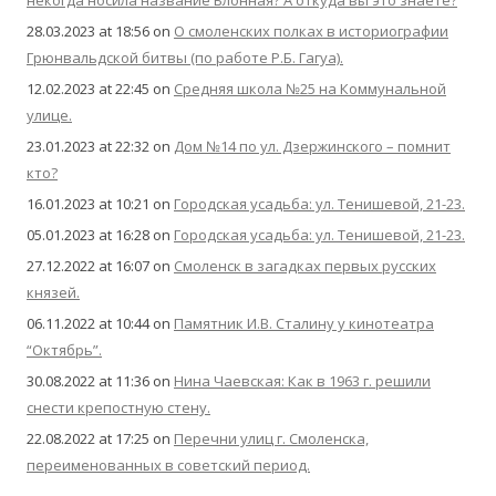
некогда носила название Блонная? А откуда вы это знаете?
28.03.2023 at 18:56
on
О смоленских полках в историографии
Грюнвальдской битвы (по работе Р.Б. Гагуа).
12.02.2023 at 22:45
on
Средняя школа №25 на Коммунальной
улице.
23.01.2023 at 22:32
on
Дом №14 по ул. Дзержинского – помнит
кто?
16.01.2023 at 10:21
on
Городская усадьба: ул. Тенишевой, 21-23.
05.01.2023 at 16:28
on
Городская усадьба: ул. Тенишевой, 21-23.
27.12.2022 at 16:07
on
Смоленск в загадках первых русских
князей.
06.11.2022 at 10:44
on
Памятник И.В. Сталину у кинотеатра
“Октябрь”.
30.08.2022 at 11:36
on
Нина Чаевская: Как в 1963 г. решили
снести крепостную стену.
22.08.2022 at 17:25
on
Перечни улиц г. Смоленска,
переименованных в советский период.