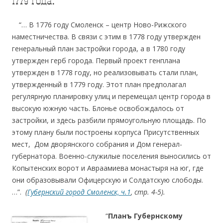
1779 года.
….
“… В 1776 году Смоленск – центр Ново-Рижского
наместничества. В связи с этим в 1778 году утвержден
генеральный план застройки города, а в 1780 году
утвержден герб города. Первый проект генплана
утвержден в 1778 году, но реализовывать стали план,
утвержденный в 1779 году. Этот план предполагал
регулярную планировку улиц и перемещал центр города в
высокую южную часть. Блонье освобождалось от
застройки, и здесь разбили прямоугольную площадь. По
этому плану были построены корпуса Присутственных
мест, Дом дворянского собрания и Дом генерал-
губернатора. Военно-служилые поселения выносились от
Копытенских ворот и Авраамиева монастыря на юг, где
они образовывали Офицерскую и Солдатскую слободы.
…”.
(
Губернский город Смоленск, ч.1
, стр. 4-5).
….
“
Планъ Губернскому