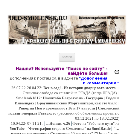
Старый Cмоленск
Историческое краеведение, старые путеводители, фотографии,
открытки, карты …
Перейти к содержимому
Меню
Нашли? Используйте "Поиск по сайту" -
найдёте больше!
Дополнения к постам см. в виджете
"Дополнения
и коммент
арии":
26.07.22-26.04.22:
Все в сад! - Из истории дворцового места
|
Свинская слобода со ссылкой на РГАДА (тогда ЦГАДА)
|
Smolensk1812: Начштаба Багратиона - Государю | Гюден в
Инвалидах | Брауншвайгский Моргенштерн, как это было |
Рапорты Нея о сражении от 16 и 17 августа | Смоленский
подвиг генерала Раевского
(рассылки об обновлениях проекта с
03.12.2021 по 18.02.2022)
|
|
16
.04.22- 07.11.21:
...
Humus. ч.26
Фото
из "Рабочего пути" на
|
YouTube
|
"
Фотографии
старого Смоленска"
на SmolBattle
“
…
|
мечтали архитекторы Смоленска
50 лет назад”
“
План-Схема