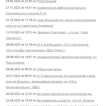
24.05.2024 at 22:05
on
Регистрация
27.11.2023 at 14:51
on
Знаменитая амфора-корчага из
гнездовского кургана Л-13.
23.10.2023 at 17:18
on
Чем объясняется такое расположение
креста на памятнике Адамини?
13.10.2023 at 13:51
on
Древнее Гнездово – это не “тоже
Смоленск”.
28.08.2023 at 23:18
on
Ю.А. Балбышкин, Л.Л. Степченков:
“Фотографы Смоленщины 1858-1918 гг.”.
28.08.2023 at 14:01
on
Энциклопедия Смоленской области. Ч.I.
Персоналии.
28.08.2023 at 09:35
on
Обратная связь
26.07.2023 at 09:55
on
И. П. Виноградов: Исторический очерк
города Вязьмы с древнейших времен до XVII в.
(включительно), 1890 г.
30.04.2023 at 12:35
on
История Смоленского водопровода.
22.04.2023 at 19:39
on
Вы наверняка знаете, что ул. Ленина