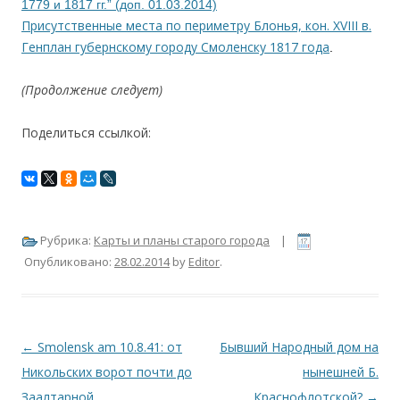
1779 и 1817 гг.” (доп. 01.03.2014)
Присутственные места по периметру Блонья, кон. XVIII в.
Генплан губернскому городу Смоленску 1817 года
.
(Продолжение следует)
Поделиться ссылкой:
Рубрика:
Карты и планы старого города
|
Опубликовано:
28.02.2014
by
Editor
.
Навигация по записям
←
Smolensk am 10.8.41: от
Бывший Народный дом на
Никольских ворот почти до
нынешней Б.
Заалтарной.
Краснофлотской?
→