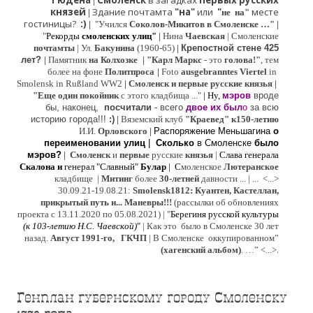
Гюдена
Смоленск
в загадках
первых русских
|
князей
Здание почтамта
"на"
или
"
месте
|
не на"
гостиницы?
:)
|
"Учился
Соколов-Микитов в Смоленске …"
|
"
Рекорды
смоленских улиц"
|
Нина
Ч
аевская
|
Смоленские
почтамты
|
Ул.
Бакунина
(1960-65)
|
Крепостной стене 425
лет?
|
Памятник
на Колхозке
|
"Карл Маркс
- это
голова!"
, тем
более на фоне
Политпроса
|
Foto
ausgebranntes Viertel
in
Smolensk in Rußland WW2
|
Смоленск и первые русские князья
|
"
Е
ще од
и
н покойник
с этого кладбища ..."
| Ну,
мэров
вроде
бы, наконец,
посчитали
- всего
двое их был
о
за всю
историю города!!!
:)
|
Вяземский клуб
"Краевед" к150-летию
И.И.
Орловского
|
Распоряжение Меньшагина
о
переименовании улиц
|
Сколько
в Смоленске
было
мэров?
|
Смоленск
и
первые
русские
князья
|
Слава генерала
Скалона
и
генерал "Славный"
Булар
| С
моленское
Лютерaнское
кладбище |
Митинг
более
30-летней
давности ...
| ...
<...>
30.09.21-19.08.21:
Smolensk1812: Куантен, Кастеллан,
прикрытый путь и... Маневры!!!
(рассылки об обновлениях
проекта с 13.11.2020 по 05.08.2021) | "
Б
ерегиня русской культуры
(к
103-летию Н.С. Чаевской
)
"
|
Как это было в Смоленске 30 лет
назад.
Август 1991-го, ГКЧП
|
В Смоленске
оккупированном
”
.
(хагенский альбом)
. …”
<...>
Генплан губернскому городу Смоленску