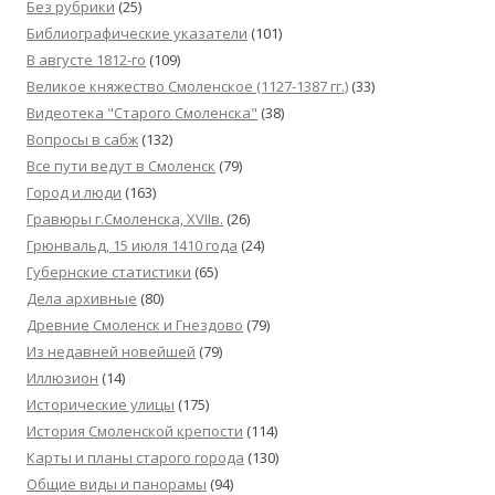
Без рубрики
(25)
Библиографические указатели
(101)
В августе 1812-го
(109)
Великое княжество Смоленское (1127-1387 гг.)
(33)
Видеотека "Cтарого Смоленска"
(38)
Вопросы в сабж
(132)
Все пути ведут в Смоленск
(79)
Город и люди
(163)
Гравюры г.Смоленска, XVIIв.
(26)
Грюнвальд, 15 июля 1410 года
(24)
Губернские статистики
(65)
Дела архивные
(80)
Древние Смоленск и Гнездово
(79)
Из недавней новейшей
(79)
Иллюзион
(14)
Исторические улицы
(175)
История Смоленской крепости
(114)
Карты и планы старого города
(130)
Общие виды и панорамы
(94)