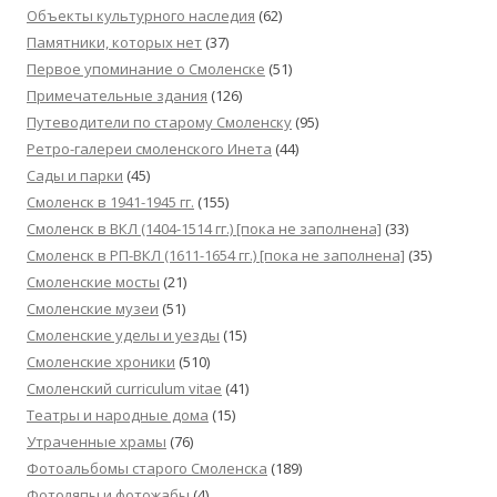
Объекты культурного наследия
(62)
Памятники, которых нет
(37)
Первое упоминание о Смоленске
(51)
Примечательные здания
(126)
Путеводители по старому Смоленску
(95)
Ретро-галереи смоленского Инета
(44)
Сады и парки
(45)
Смоленск в 1941-1945 гг.
(155)
Смоленск в ВКЛ (1404-1514 гг.) [пока не заполнена]
(33)
Смоленск в РП-ВКЛ (1611-1654 гг.) [пока не заполнена]
(35)
Смоленские мосты
(21)
Смоленские музеи
(51)
Смоленские уделы и уезды
(15)
Смоленские хроники
(510)
Смоленский сurriculum vitae
(41)
Театры и народные дома
(15)
Утраченные храмы
(76)
Фотоальбомы старого Смоленска
(189)
Фотоляпы и фотожабы
(4)