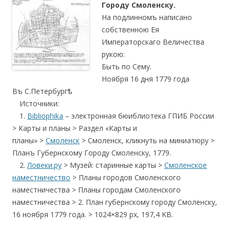
Городу Смоленску.
На подлинномъ написано
собственною Ея
Императорскаго Величества
рукою:
Быть по Сему.
Ноября 16 дня 1779 года
Въ С.Петербургѣ”.
….
Источники:
….
1.
Bibliophika
– электронная бюиблиотека ГПИБ России
> Карты и планы > Раздел «Карты и
планы» >
Смоленск
> Смоленск, кликнуть на миниатюру >
Планъ Губернскому Городу Смоленску, 1779.
….
2.
Ловеки.ру
> Музей: старинные карты >
Смоленское
наместничество
> Планы городов Смоленского
наместничества > Планы городам Смоленского
наместничества > 2. План губернскому городу Смоленску,
16 ноября 1779 года. > 1024×829 px, 197,4 KB.