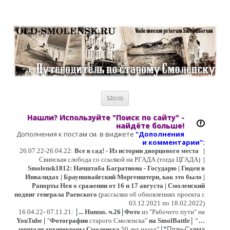
Старый Cмоленск
Историческое краеведение, старые путеводители, фотографии,
открытки, карты …
Перейти к содержимому
Меню
Нашли? Используйте "Поиск по сайту" -
найдёте больше!
Дополнения к постам см. в виджете
"Дополнения
и коммент
арии":
26.07.22-26.04.22:
Все в сад! - Из истории дворцового места
|
Свинская слобода со ссылкой на РГАДА (тогда ЦГАДА)
|
Smolensk1812: Начштаба Багратиона - Государю | Гюден в
Инвалидах | Брауншвайгский Моргенштерн, как это было |
Рапорты Нея о сражении от 16 и 17 августа | Смоленский
подвиг генерала Раевского
(рассылки об обновлениях проекта с
03.12.2021 по 18.02.2022)
|
|
16
.04.22- 07.11.21:
...
Humus. ч.26
Фото
из "Рабочего пути" на
|
YouTube
|
"
Фотографии
старого Смоленска"
на SmolBattle
“
…
|
мечтали архитекторы Смоленска
50 лет назад”
“
План-Схема