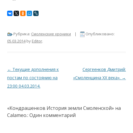
Рубрика:
Смоленские хроники
|
Опубликовано:
05.03.2014
by
Editor
.
Навигация по записям
←
Текущие дополнения к
Сергеенков Дмитрий:
постам по состоянию на
«Смоленщина XX века».
→
23:00 04.03.2014.
«Кондрашенков История земли Смоленской» на
Calameo.
: Один комментарий