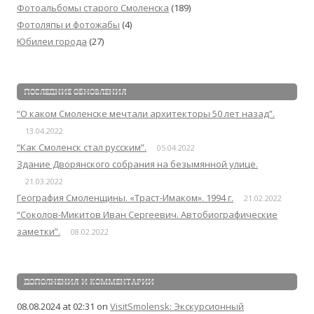
Фотоальбомы старого Смоленска
(189)
Фотоляпы и фотожабы
(4)
Юбилеи города
(27)
ПОСЛЕДНИЕ ОБНОВЛЕНИЯ
“О каком Смоленске мечтали архитекторы 50 лет назад”.
13.04.2022
“Как Смоленск стал русским”.
05.04.2022
Здание Дворянского собрания на безымянной улице.
21.03.2022
География Смоленщины. «Траст-Имаком». 1994 г.
21.02.2022
“Соколов-Микитов Иван Сергеевич. Автобиографические
заметки”.
08.02.2022
ДОПОЛНЕНИЯ И КОММЕНТАРИИ
08.08.2024 at 02:31
on
VisitSmolensk: Экскурсионный