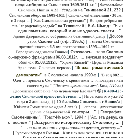
осады-обороны
Смоленска
1609-1611 г.г.”
|
Фотоальбом:
Смоленск.
Humus. ч.25
| Усадьба на
Тенишевой 21, 23?
|
С
моленская
оборона
1609-1611
|
Смоленской
оппозиции
- 30
лет
|
и
3
года ...
"Как
Смоленск
стал
русским"
|
Вопрос ребром
по
|
т.н. "городской усадьбе" на Тенишевой
Е.А. Шмидт
: "Был
|
один
памятник, который мне не удалось спасти ..."
|
Здание
Дворянского собрания
на безымянной улице
Доброе
утро,
Смоленск! (к-ф., 1963г.)
...
стена Смоленска
|
|
протяжённостью
6,5 км
, построенная в
1595—1602 гг
. ...
|
Городской
сад имени Глинки
Оказалось...
тело
Скалона
о
бнаружено французами
06.08.
1812г
.
…
внук
ами
воздвигнут
|
“
обелиск
05.08.
1912г.
Храмъ
Князей“
- Церковь Михаила
|
Архангела - Свирская церковь
"Эпоха
романтической
|
демократии”
в Смоленске
начала 1990-х
"В
год 882
...
Олег
… пришел
к Смоленску
с кривичами
…
и посадил в нем
"
своего мужа
(
овесть временных лет", Киев, 1110 г.г.)
"
П
|
Дворянское собрание
“
по периметру Блонья
”!
🙂
|
К
4
00-425-
летию
Смоленской
крепостной стены …
|
На сегодня это уже
32
|
года и 2 дня назад
:) |
1
5-й альбом
Смоленска
от Humus`
a
|
Юбилеи
Смоленска
каждые 5 ле
т :)
...
справа – двухэтажное
здание
обер-почтовой
конторы...."
|
Гeография
Cмоленщины".
"Траст-Имаком", 1994 г.
|
“Ах, эта
девушка
с веслом!”
|
Экскурсии
п
о историческому Смоленску ...
|
"...
на том месте существовало
german_cemetery ..."
|
|
Как искали останки
генерала
Р
усский
генерал Скалон