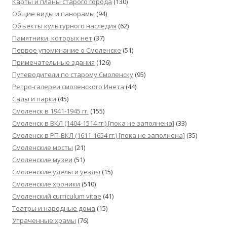
Карты и планы старого города
(130)
Общие виды и панорамы
(94)
Объекты культурного наследия
(62)
Памятники, которых нет
(37)
Первое упоминание о Смоленске
(51)
Примечательные здания
(126)
Путеводители по старому Смоленску
(95)
Ретро-галереи смоленского Инета
(44)
Сады и парки
(45)
Смоленск в 1941-1945 гг.
(155)
Смоленск в ВКЛ (1404-1514 гг.) [пока не заполнена]
(33)
Смоленск в РП-ВКЛ (1611-1654 гг.) [пока не заполнена]
(35)
Смоленские мосты
(21)
Смоленские музеи
(51)
Смоленские уделы и уезды
(15)
Смоленские хроники
(510)
Смоленский сurriculum vitae
(41)
Театры и народные дома
(15)
Утраченные храмы
(76)