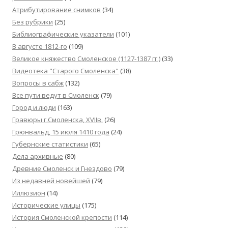
Атрибутирование снимков
(34)
Без рубрики
(25)
Библиографические указатели
(101)
В августе 1812-го
(109)
Великое княжество Смоленское (1127-1387 гг.)
(33)
Видеотека "Cтарого Смоленска"
(38)
Вопросы в сабж
(132)
Все пути ведут в Смоленск
(79)
Город и люди
(163)
Гравюры г.Смоленска, XVIIв.
(26)
Грюнвальд, 15 июля 1410 года
(24)
Губернские статистики
(65)
Дела архивные
(80)
Древние Смоленск и Гнездово
(79)
Из недавней новейшей
(79)
Иллюзион
(14)
Исторические улицы
(175)
История Смоленской крепости
(114)