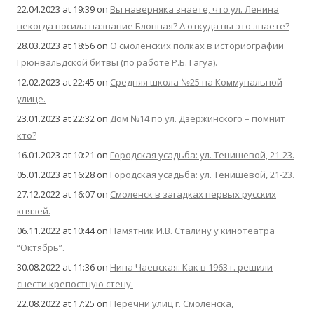
22.04.2023 at 19:39
on
Вы наверняка знаете, что ул. Ленина
некогда носила название Блонная? А откуда вы это знаете?
28.03.2023 at 18:56
on
О смоленских полках в историографии
Грюнвальдской битвы (по работе Р.Б. Гагуа).
12.02.2023 at 22:45
on
Средняя школа №25 на Коммунальной
улице.
23.01.2023 at 22:32
on
Дом №14 по ул. Дзержинского – помнит
кто?
16.01.2023 at 10:21
on
Городская усадьба: ул. Тенишевой, 21-23.
05.01.2023 at 16:28
on
Городская усадьба: ул. Тенишевой, 21-23.
27.12.2022 at 16:07
on
Смоленск в загадках первых русских
князей.
06.11.2022 at 10:44
on
Памятник И.В. Сталину у кинотеатра
“Октябрь”.
30.08.2022 at 11:36
on
Нина Чаевская: Как в 1963 г. решили
снести крепостную стену.
22.08.2022 at 17:25
on
Перечни улиц г. Смоленска,