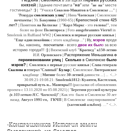
Гюдена
Смоленск
в загадках
первых русских
|
князей
Здание почтамта
"на"
или
"
месте
|
не на"
гостиницы?
:)
|
"Учился
Соколов-Микитов в Смоленске …"
|
"
Рекорды
смоленских улиц"
|
Нина
Ч
аевская
|
Смоленские
почтамты
|
Ул.
Бакунина
(1960-65)
|
Крепостной стене 425
лет?
|
Памятник
на Колхозке
|
"Карл Маркс
- это
голова!"
, тем
более на фоне
Политпроса
|
Foto
ausgebranntes Viertel
in
Smolensk in Rußland WW2
|
Смоленск и первые русские князья
|
"
Е
ще од
и
н покойник
с этого кладбища ..."
| Ну,
мэров
вроде
бы, наконец,
посчитали
- всего
двое их был
о
за всю
историю города!!!
:)
|
Вяземский клуб
"Краевед" к150-летию
И.И.
Орловского
|
Распоряжение Меньшагина
о
переименовании улиц
|
Сколько
в Смоленске
было
мэров?
|
Смоленск
и
первые
русские
князья
|
Слава генерала
Скалона
и
генерал "Славный"
Булар
| С
моленское
Лютерaнское
кладбище |
Митинг
более
30-летней
давности ...
| ...
<...>
30.09.21-19.08.21:
Smolensk1812: Куантен, Кастеллан,
прикрытый путь и... Маневры!!!
(рассылки об обновлениях
проекта с 13.11.2020 по 05.08.2021) | "
Б
ерегиня русской культуры
(к
103-летию Н.С. Чаевской
)
"
|
Как это было в Смоленске 30 лет
назад.
Август 1991-го, ГКЧП
|
В Смоленске
оккупированном
”
.
(хагенский альбом)
. …”
<...>
«Кондрашенков История земли