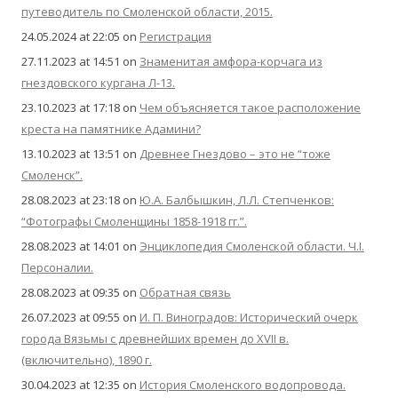
путеводитель по Смоленской области, 2015.
24.05.2024 at 22:05
on
Регистрация
27.11.2023 at 14:51
on
Знаменитая амфора-корчага из
гнездовского кургана Л-13.
23.10.2023 at 17:18
on
Чем объясняется такое расположение
креста на памятнике Адамини?
13.10.2023 at 13:51
on
Древнее Гнездово – это не “тоже
Смоленск”.
28.08.2023 at 23:18
on
Ю.А. Балбышкин, Л.Л. Степченков:
“Фотографы Смоленщины 1858-1918 гг.”.
28.08.2023 at 14:01
on
Энциклопедия Смоленской области. Ч.I.
Персоналии.
28.08.2023 at 09:35
on
Обратная связь
26.07.2023 at 09:55
on
И. П. Виноградов: Исторический очерк
города Вязьмы с древнейших времен до XVII в.
(включительно), 1890 г.
30.04.2023 at 12:35
on
История Смоленского водопровода.