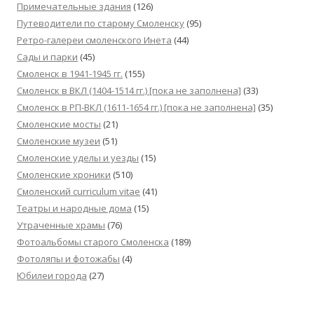
Примечательные здания
(126)
Путеводители по старому Смоленску
(95)
Ретро-галереи смоленского Инета
(44)
Сады и парки
(45)
Смоленск в 1941-1945 гг.
(155)
Смоленск в ВКЛ (1404-1514 гг.) [пока не заполнена]
(33)
Смоленск в РП-ВКЛ (1611-1654 гг.) [пока не заполнена]
(35)
Смоленские мосты
(21)
Смоленские музеи
(51)
Смоленские уделы и уезды
(15)
Смоленские хроники
(510)
Смоленский сurriculum vitae
(41)
Театры и народные дома
(15)
Утраченные храмы
(76)
Фотоальбомы старого Смоленска
(189)
Фотоляпы и фотожабы
(4)
Юбилеи города
(27)