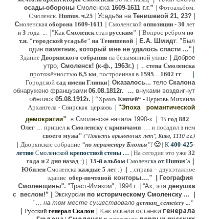
осады-обороны
Смоленска
1609-1611 г.г.”
|
Фотоальбом:
Смоленск.
Humus. ч.25
| Усадьба на
Тенишевой 21, 23?
|
С
моленская
оборона
1609-1611
|
Смоленской
оппозиции
- 30
лет
|
и
3
года ...
"Как
Смоленск
стал
русским"
|
Вопрос ребром
по
|
т.н. "городской усадьбе" на Тенишевой
Е.А. Шмидт
: "Был
|
один
памятник, который мне не удалось спасти ..."
|
Здание
Дворянского собрания
на безымянной улице
Доброе
утро,
Смоленск! (к-ф., 1963г.)
...
стена Смоленска
|
|
протяжённостью
6,5 км
, построенная в
1595—1602 гг
. ...
|
Городской
сад имени Глинки
Оказалось...
тело
Скалона
о
бнаружено французами
06.08.
1812г
.
…
внук
ами
воздвигнут
|
“
обелиск
05.08.
1912г.
Храмъ
Князей“
- Церковь Михаила
|
Архангела - Свирская церковь
"Эпоха
романтической
|
демократии”
в Смоленске
начала 1990-х
"В
год 882
...
Олег
… пришел
к Смоленску
с кривичами
…
и посадил в нем
"
своего мужа
(
овесть временных лет", Киев, 1110 г.г.)
"
П
|
Дворянское собрание
“
по периметру Блонья
”!
🙂
|
К
4
00-425-
летию
Смоленской
крепостной стены …
|
На сегодня это уже
32
|
года и 2 дня назад
:) |
1
5-й альбом
Смоленска
от Humus`
a
|
Юбилеи
Смоленска
каждые 5 ле
т :)
...
справа – двухэтажное
здание
обер-почтовой
конторы...."
|
Гeография
Cмоленщины".
"Траст-Имаком", 1994 г.
|
“Ах, эта
девушка
с веслом!”
|
Экскурсии
п
о историческому Смоленску ...
|
"...
на том месте существовало
german_cemetery ..."
|
|
Как искали останки
генерала
Р
усский
генерал Скалон