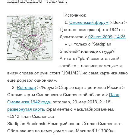
датировкой “1941/42”.
Источники:
1.
Смоленский форум
> Вехи >
Цветное немецкое фото 1941г. с
Драмтеатра >
02 ноя 2009, 14:26
….
«
… только с “Stadtplan
Smolensk” или еще откуда?
А то этот “plan” сомнительный
какой-то – надписи немецкие и
внизу справа от руки стоит “1941/42”, но сама картинка явно
еще дореволюционная».
2.
Retromap
> Форум > Старые карты регионов России >
Старые карты Смоленска и Смоленской области >
План
Смоленска 1942 года
, retromap, 20 мар 2013, 21:18,
развернутая карта
, фрагменты с масштабированием.
«1942 План Смоленска
Stadtplan Smolensk. Немецкий военный план Смоленска.
Обозначения на немецком языке. Масштаб 1:17000».