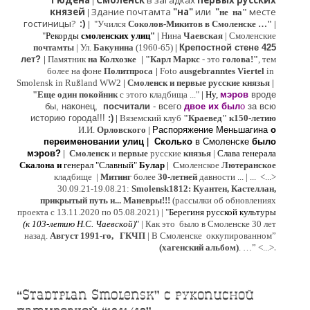
Гюдена
Смоленск
в загадках
первых русских
|
князей
Здание почтамта
"на"
или
"
месте
|
не на"
гостиницы?
:)
|
"Учился
Соколов-Микитов в Смоленске …"
|
"
Рекорды
смоленских улиц"
|
Нина
Ч
аевская
|
Смоленские
почтамты
|
Ул.
Бакунина
(1960-65)
|
Крепостной стене 425
лет?
|
Памятник
на Колхозке
|
"Карл Маркс
- это
голова!"
, тем
более на фоне
Политпроса
|
Foto
ausgebranntes Viertel
in
Smolensk in Rußland WW2
|
Смоленск и первые русские князья
|
"
Е
ще од
и
н покойник
с этого кладбища ..."
| Ну,
мэров
вроде
бы, наконец,
посчитали
- всего
двое их был
о
за всю
историю города!!!
:)
|
Вяземский клуб
"Краевед" к150-летию
И.И.
Орловского
|
Распоряжение Меньшагина
о
переименовании улиц
|
Сколько
в Смоленске
было
мэров?
|
Смоленск
и
первые
русские
князья
|
Слава генерала
Скалона
и
генерал "Славный"
Булар
| С
моленское
Лютерaнское
кладбище |
Митинг
более
30-летней
давности ...
| ...
<...>
30.09.21-19.08.21:
Smolensk1812: Куантен, Кастеллан,
прикрытый путь и... Маневры!!!
(рассылки об обновлениях
проекта с 13.11.2020 по 05.08.2021) | "
Б
ерегиня русской культуры
(к
103-летию Н.С. Чаевской
)
"
|
Как это было в Смоленске 30 лет
назад.
Август 1991-го, ГКЧП
|
В Смоленске
оккупированном
”
.
(хагенский альбом)
. …”
<...>
“Stadtplan Smolensk” с рукописной