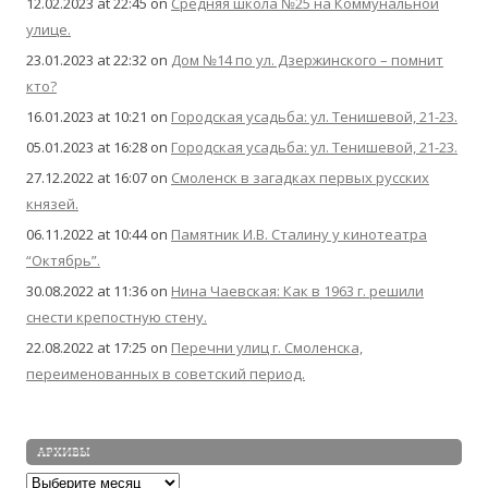
12.02.2023 at 22:45
on
Средняя школа №25 на Коммунальной
улице.
23.01.2023 at 22:32
on
Дом №14 по ул. Дзержинского – помнит
кто?
16.01.2023 at 10:21
on
Городская усадьба: ул. Тенишевой, 21-23.
05.01.2023 at 16:28
on
Городская усадьба: ул. Тенишевой, 21-23.
27.12.2022 at 16:07
on
Смоленск в загадках первых русских
князей.
06.11.2022 at 10:44
on
Памятник И.В. Сталину у кинотеатра
“Октябрь”.
30.08.2022 at 11:36
on
Нина Чаевская: Как в 1963 г. решили
снести крепостную стену.
22.08.2022 at 17:25
on
Перечни улиц г. Смоленска,
переименованных в советский период.
АРХИВЫ
Архивы