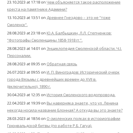
23.10.2023 at 17:18
on
Чем объясняется такое расположение
креста на памятнике Адамини?
13.10.2023 at 13:51
on
Древнее Гнездово – это не “тоже
Смоленск”.
28.08.2023 at 23:18
on
Ю.А. Балбышкин, Л.Л. Степченков:
“Фотографы Смоленщины 1858-1918 гг.”.
28.08.2023 at 14:01
on
Энциклопедия Смоленской области. Ч.I.
Персоналии.
28.08.2023 at 09:35
on
Обратная связь
26.07.2023 at 09:55
on
И. П. Виноградов: Исторический очерк
города Вязьмы с древнейших времен до XVII в.
(включительно), 1890 г.
30.04.2023 at 12:35
on
История Смоленского водопровода.
22.04.2023 at 19:39
on
Вы наверняка знаете, что ул. Ленина
некогда носила название Блонная? А откуда вы это знаете?
28.03.2023 at 18:56
on
О смоленских полках в историографии
Грюнвальдской битвы (по работе Р.Б. Гагуа).