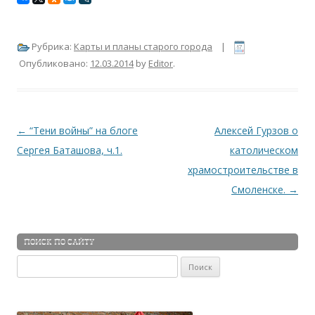
Рубрика:
Карты и планы старого города
|
Опубликовано:
12.03.2014
by
Editor
.
Навигация по записям
←
“Тени войны” на блоге
Алексей Гурзов о
Сергея Баташова, ч.1.
католическом
храмостроительстве в
Смоленске.
→
ПОИСК ПО САЙТУ
Найти: