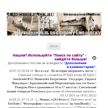
Старый Cмоленск
Историческое краеведение, старые путеводители, фотографии,
открытки, карты …
Перейти к содержимому
Меню
Нашли? Используйте "Поиск по сайту" -
найдёте больше!
Дополнения к постам см. в виджете
"Дополнения
и коммент
арии":
26.07.22-26.04.22:
Все в сад! - Из истории дворцового места
|
Свинская слобода со ссылкой на РГАДА (тогда ЦГАДА)
|
Smolensk1812: Начштаба Багратиона - Государю | Гюден в
Инвалидах | Брауншвайгский Моргенштерн, как это было |
Рапорты Нея о сражении от 16 и 17 августа | Смоленский
подвиг генерала Раевского
(рассылки об обновлениях проекта с
03.12.2021 по 18.02.2022)
|
|
16
.04.22- 07.11.21:
...
Humus. ч.26
Фото
из "Рабочего пути" на
|
YouTube
|
"
Фотографии
старого Смоленска"
на SmolBattle
“
…
|
мечтали архитекторы Смоленска
50 лет назад”
“
План-Схема