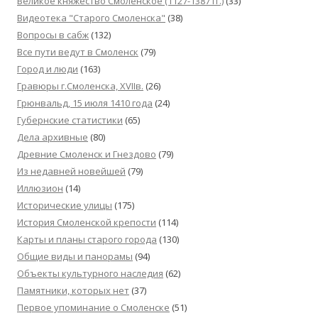
Великое княжество Смоленское (1127-1387 гг.)
(33)
Видеотека "Cтарого Смоленска"
(38)
Вопросы в сабж
(132)
Все пути ведут в Смоленск
(79)
Город и люди
(163)
Гравюры г.Смоленска, XVIIв.
(26)
Грюнвальд, 15 июля 1410 года
(24)
Губернские статистики
(65)
Дела архивные
(80)
Древние Смоленск и Гнездово
(79)
Из недавней новейшей
(79)
Иллюзион
(14)
Исторические улицы
(175)
История Смоленской крепости
(114)
Карты и планы старого города
(130)
Общие виды и панорамы
(94)
Объекты культурного наследия
(62)
Памятники, которых нет
(37)
Первое упоминание о Смоленске
(51)