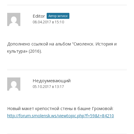
Editor
Автор записи
08.04.2017 в 15:10
Дополнено ссылкой на альбом “Смоленск. История и
культура» (2016).
Недоумевающий
05.10.2017 в 13:17
Новый макет крепостной стены в башне Громовой:
http://forum.smolensk.ws/viewtopic.php?f=59&t=84210