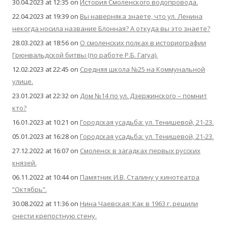
30.04.2023 at 12:35
on
История Смоленского водопровода.
22.04.2023 at 19:39
on
Вы наверняка знаете, что ул. Ленина
некогда носила название Блонная? А откуда вы это знаете?
28.03.2023 at 18:56
on
О смоленских полках в историографии
Грюнвальдской битвы (по работе Р.Б. Гагуа).
12.02.2023 at 22:45
on
Средняя школа №25 на Коммунальной
улице.
23.01.2023 at 22:32
on
Дом №14 по ул. Дзержинского – помнит
кто?
16.01.2023 at 10:21
on
Городская усадьба: ул. Тенишевой, 21-23.
05.01.2023 at 16:28
on
Городская усадьба: ул. Тенишевой, 21-23.
27.12.2022 at 16:07
on
Смоленск в загадках первых русских
князей.
06.11.2022 at 10:44
on
Памятник И.В. Сталину у кинотеатра
“Октябрь”.
30.08.2022 at 11:36
on
Нина Чаевская: Как в 1963 г. решили
снести крепостную стену.