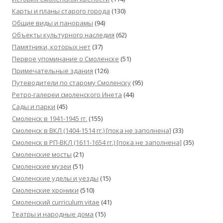
Карты и планы старого города
(130)
Общие виды и панорамы
(94)
Объекты культурного наследия
(62)
Памятники, которых нет
(37)
Первое упоминание о Смоленске
(51)
Примечательные здания
(126)
Путеводители по старому Смоленску
(95)
Ретро-галереи смоленского Инета
(44)
Сады и парки
(45)
Смоленск в 1941-1945 гг.
(155)
Смоленск в ВКЛ (1404-1514 гг.) [пока не заполнена]
(33)
Смоленск в РП-ВКЛ (1611-1654 гг.) [пока не заполнена]
(35)
Смоленские мосты
(21)
Смоленские музеи
(51)
Смоленские уделы и уезды
(15)
Смоленские хроники
(510)
Смоленский сurriculum vitae
(41)
Театры и народные дома
(15)