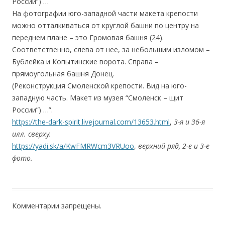
России”) …
На фотографии юго-западной части макета крепости
можно отталкиваться от круглой башни по центру на
переднем плане – это Громовая башня (24).
Соответственно, слева от нее, за небольшим изломом –
Бублейка и Копытинские ворота. Справа –
прямоугольная башня Донец.
(Реконструкция Смоленской крепости. Вид на юго-
западную часть. Макет из музея “Смоленск – щит
России”) …”.
https://the-dark-spirit.livejournal.com/13653.html
,
3-я и 36-я
илл. сверху.
https://yadi.sk/a/KwFMRWcm3VRUoo
,
верхний ряд,
2-е и 3-е
фото.
Комментарии запрещены.