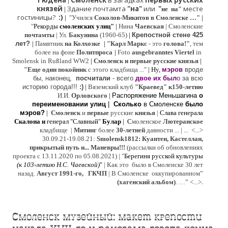
Гюдена
Смоленск
в загадках
первых русских
|
князей
Здание почтамта
"на"
или
"
месте
|
не на"
гостиницы?
:)
|
"Учился
Соколов-Микитов в Смоленске …"
|
"
Рекорды
смоленских улиц"
|
Нина
Ч
аевская
|
Смоленские
почтамты
|
Ул.
Бакунина
(1960-65)
|
Крепостной стене 425
лет?
|
Памятник
на Колхозке
|
"Карл Маркс
- это
голова!"
, тем
более на фоне
Политпроса
|
Foto
ausgebranntes Viertel
in
Smolensk in Rußland WW2
|
Смоленск и первые русские князья
|
"
Е
ще од
и
н покойник
с этого кладбища ..."
| Ну,
мэров
вроде
бы, наконец,
посчитали
- всего
двое их был
о
за всю
историю города!!!
:)
|
Вяземский клуб
"Краевед" к150-летию
И.И.
Орловского
|
Распоряжение Меньшагина
о
переименовании улиц
|
Сколько
в Смоленске
было
мэров?
|
Смоленск
и
первые
русские
князья
|
Слава генерала
Скалона
и
генерал "Славный"
Булар
| С
моленское
Лютерaнское
кладбище |
Митинг
более
30-летней
давности ...
| ...
<...>
30.09.21-19.08.21:
Smolensk1812: Куантен, Кастеллан,
прикрытый путь и... Маневры!!!
(рассылки об обновлениях
проекта с 13.11.2020 по 05.08.2021) | "
Б
ерегиня русской культуры
(к
103-летию Н.С. Чаевской
)
"
|
Как это было в Смоленске 30 лет
назад.
Август 1991-го, ГКЧП
|
В Смоленске
оккупированном
”
.
(хагенский альбом)
. …”
<...>
Смоленск музейный: макет крепости