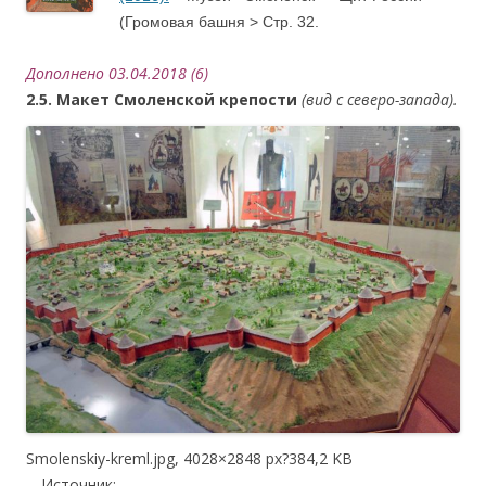
(Громовая башня > Стр. 32.
Дополнено 03.04.2018 (6)
2.5. Макет Смоленской крепости
(
вид с северо-запада).
Smolenskiy-kreml.jpg, 4028×2848 px?384,2 KB
….
Источник: