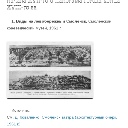
начала XVII-го и панорама города конца
XVIII-го вв.
1. Виды на левобережный Смоленск,
Смоленский
краеведческий музей, 1961 г.
Источник:
См.
Д. Коваленко, Смоленск завтра (архитектурный очерк,
1961 г.)