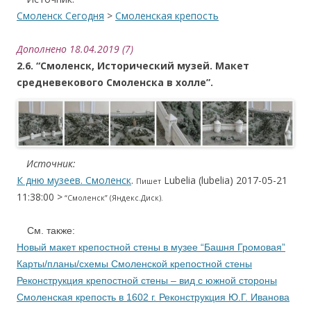
Смоленск Сегодня
>
Смоленская крепость
Дополнено
18.04.2019 (7)
2.6. “Смоленск, Исторический музей. Макет
средневекового Смоленска в холле”.
….
Источник:
К дню музеев. Смоленск
.
Lubelia (lubelia) 2017-05-21
Пишет
11:38:00 >
“Смоленск” (Яндекс.Диск).
…
.
См. также:
Новый макет крепостной стены в музее “Башня Громовая”
Карты/планы/схемы Смоленской крепостной стены
Реконструкция крепостной стены – вид с южной стороны
Смоленская крепость в 1602 г. Реконструкция Ю.Г. Иванова