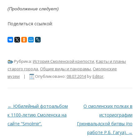
(Продолжение следует)
Поделиться ссылкой:
Рубрика:
История Смоленской крепости
,
Карты и планы
старого города
,
Общие виды и панорамы
,
Смоленские
музеи
|
Опубликовано:
08.07.2014
by
Editor
.
Навигация по записям
←
Юбилейный фотоальбом
О смоленских полках в
к 1100-летию Смоленска на
историографии
сайте “Smolmir”.
Грюнвальдской битвы (по
работе Р.Б. Гагуа).
→