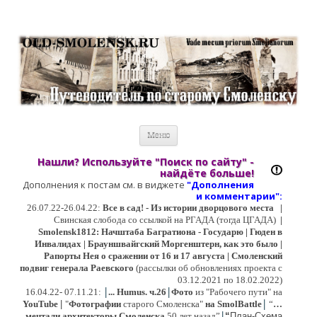
Старый Cмоленск
Историческое краеведение, старые путеводители, фотографии,
открытки, карты …
Перейти к содержимому
Меню
Нашли? Используйте "Поиск по сайту" -
найдёте больше!
Дополнения к постам см. в виджете
"Дополнения
и коммент
арии":
26.07.22-26.04.22:
Все в сад! - Из истории дворцового места
|
Свинская слобода со ссылкой на РГАДА (тогда ЦГАДА)
|
Smolensk1812: Начштаба Багратиона - Государю | Гюден в
Инвалидах | Брауншвайгский Моргенштерн, как это было |
Рапорты Нея о сражении от 16 и 17 августа | Смоленский
подвиг генерала Раевского
(рассылки об обновлениях проекта с
03.12.2021 по 18.02.2022)
|
|
16
.04.22- 07.11.21:
...
Humus. ч.26
Фото
из "Рабочего пути" на
|
YouTube
|
"
Фотографии
старого Смоленска"
на SmolBattle
“
…
|
мечтали архитекторы Смоленска
50 лет назад”
“
План-Схема