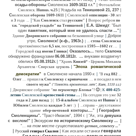
осады-обороны
Смоленска
1609-1611 г.г.”
|
Фотоальбом:
Смоленск.
Humus. ч.25
| Усадьба на
Тенишевой 21, 23?
|
С
моленская
оборона
1609-1611
|
Смоленской
оппозиции
- 30
лет
|
и
3
года ...
"Как
Смоленск
стал
русским"
|
Вопрос ребром
по
|
т.н. "городской усадьбе" на Тенишевой
Е.А. Шмидт
: "Был
|
один
памятник, который мне не удалось спасти ..."
|
Здание
Дворянского собрания
на безымянной улице
Доброе
утро,
Смоленск! (к-ф., 1963г.)
...
стена Смоленска
|
|
протяжённостью
6,5 км
, построенная в
1595—1602 гг
. ...
|
Городской
сад имени Глинки
Оказалось...
тело
Скалона
о
бнаружено французами
06.08.
1812г
.
…
внук
ами
воздвигнут
|
“
обелиск
05.08.
1912г.
Храмъ
Князей“
- Церковь Михаила
|
Архангела - Свирская церковь
"Эпоха
романтической
|
демократии”
в Смоленске
начала 1990-х
"В
год 882
...
Олег
… пришел
к Смоленску
с кривичами
…
и посадил в нем
"
своего мужа
(
овесть временных лет", Киев, 1110 г.г.)
"
П
|
Дворянское собрание
“
по периметру Блонья
”!
🙂
|
К
4
00-425-
летию
Смоленской
крепостной стены …
|
На сегодня это уже
32
|
года и 2 дня назад
:) |
1
5-й альбом
Смоленска
от Humus`
a
|
Юбилеи
Смоленска
каждые 5 ле
т :)
...
справа – двухэтажное
здание
обер-почтовой
конторы...."
|
Гeография
Cмоленщины".
"Траст-Имаком", 1994 г.
|
“Ах, эта
девушка
с веслом!”
|
Экскурсии
п
о историческому Смоленску ...
|
"...
на том месте существовало
german_cemetery ..."
|
|
Как искали останки
генерала
Р
усский
генерал Скалон