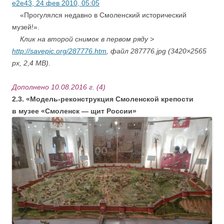
e2e43,
24 фев 2010, 05:05
«Прогулялся недавно в Смоленский исторический
музей!».
Клик на второй снимок в первом ряду >
http://savepic.org/287776.htm
, файл 287776.jpg (3420×2565
px, 2,4 MB).
Дополнено 10.08.2016 г. (4)
2.3. «Модель-реконструкция Смоленской крепости
в музее «Смоленск — щит России»