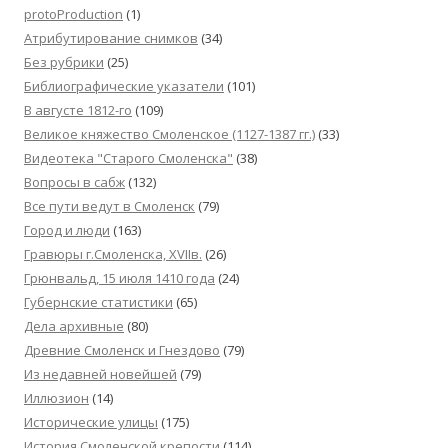
protoProduction
(1)
Атрибутирование снимков
(34)
Без рубрики
(25)
Библиографические указатели
(101)
В августе 1812-го
(109)
Великое княжество Смоленское (1127-1387 гг.)
(33)
Видеотека "Cтарого Смоленска"
(38)
Вопросы в сабж
(132)
Все пути ведут в Смоленск
(79)
Город и люди
(163)
Гравюры г.Смоленска, XVIIв.
(26)
Грюнвальд, 15 июля 1410 года
(24)
Губернские статистики
(65)
Дела архивные
(80)
Древние Смоленск и Гнездово
(79)
Из недавней новейшей
(79)
Иллюзион
(14)
Исторические улицы
(175)
История Смоленской крепости
(114)