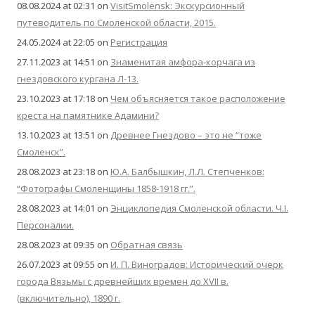
08.08.2024 at 02:31
on
VisitSmolensk: Экскурсионный
путеводитель по Смоленской области, 2015.
24.05.2024 at 22:05
on
Регистрация
27.11.2023 at 14:51
on
Знаменитая амфора-корчага из
гнездовского кургана Л-13.
23.10.2023 at 17:18
on
Чем объясняется такое расположение
креста на памятнике Адамини?
13.10.2023 at 13:51
on
Древнее Гнездово – это не “тоже
Смоленск”.
28.08.2023 at 23:18
on
Ю.А. Балбышкин, Л.Л. Степченков:
“Фотографы Смоленщины 1858-1918 гг.”.
28.08.2023 at 14:01
on
Энциклопедия Смоленской области. Ч.I.
Персоналии.
28.08.2023 at 09:35
on
Обратная связь
26.07.2023 at 09:55
on
И. П. Виноградов: Исторический очерк
города Вязьмы с древнейших времен до XVII в.
(включительно), 1890 г.