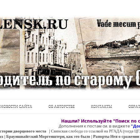
теводители, фотографии, открытки, карты …
Перейти к содержимому
НОВОСТИ САЙТА
ОБ АВТОРСТВЕ
КОНТАКТЫ
ОБРАТ
Нашли? Используйте "Поиск по с
Дополнения к постам см. в виджете
"До
 истории дворцового места
|
Свинская слобода со ссылкой на РГАДА (тогда 
ах | Брауншвайгский Моргенштерн, как это было | Рапорты Нея о сражении о