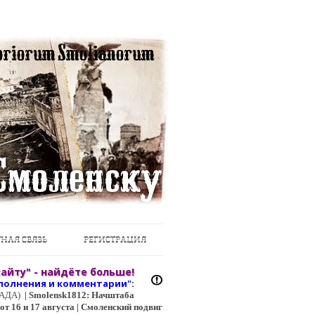
НАЯ СВЯЗЬ
РЕГИСТРАЦИЯ
айту" - найдёте больше!
полнения и коммент
арии":
ЦГАДА)
|
Smolensk1812: Начштаба
т 16 и 17 августа | Смоленский подвиг