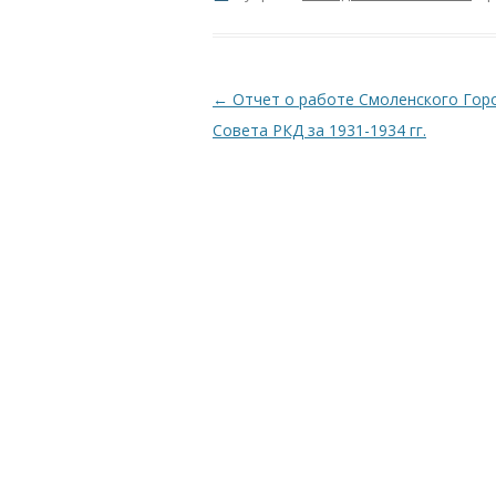
Навигация по записям
←
Отчет о работе Смоленского Гор
Совета РКД за 1931-1934 гг.