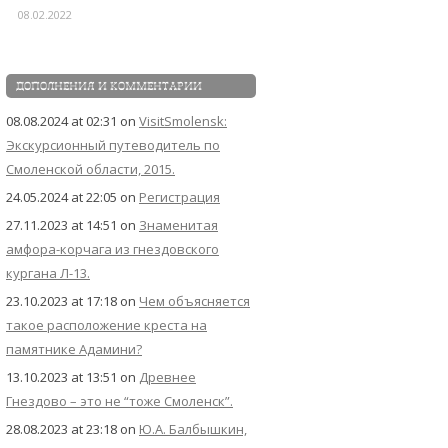
08.02.2022
ДОПОЛНЕНИЯ И КОММЕНТАРИИ
08.08.2024 at 02:31
on
VisitSmolensk:
Экскурсионный путеводитель по
Смоленской области, 2015.
24.05.2024 at 22:05
on
Регистрация
27.11.2023 at 14:51
on
Знаменитая
амфора-корчага из гнездовского
кургана Л-13.
23.10.2023 at 17:18
on
Чем объясняется
такое расположение креста на
памятнике Адамини?
13.10.2023 at 13:51
on
Древнее
Гнездово – это не “тоже Смоленск”.
28.08.2023 at 23:18
on
Ю.А. Балбышкин,