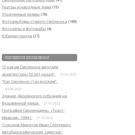
Театры и народные дома
(15)
Утраченные храмы
(76)
Фотоальбомы старого Смоленска
(189)
Фотоляпы и фотожабы
(4)
Юбилеи города
(27)
ПОСЛЕДНИЕ ОБНОВЛЕНИЯ
“О каком Смоленске мечтали
архитекторы 50 лет назад”.
13.04.2022
“Как Смоленск стал русским”.
05.04.2022
Здание Дворянского собрания на
безымянной улице.
21.03.2022
География Смоленщины. «Траст-
Имаком». 1994 г.
21.02.2022
“Соколов-Микитов Иван Сергеевич.
Автобиографические заметки”.