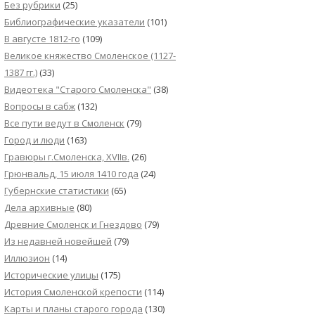
Без рубрики
(25)
Библиографические указатели
(101)
В августе 1812-го
(109)
Великое княжество Смоленское (1127-
1387 гг.)
(33)
Видеотека "Cтарого Смоленска"
(38)
Вопросы в сабж
(132)
Все пути ведут в Смоленск
(79)
Город и люди
(163)
Гравюры г.Смоленска, XVIIв.
(26)
Грюнвальд, 15 июля 1410 года
(24)
Губернские статистики
(65)
Дела архивные
(80)
Древние Смоленск и Гнездово
(79)
Из недавней новейшей
(79)
Иллюзион
(14)
Исторические улицы
(175)
История Смоленской крепости
(114)
Карты и планы старого города
(130)