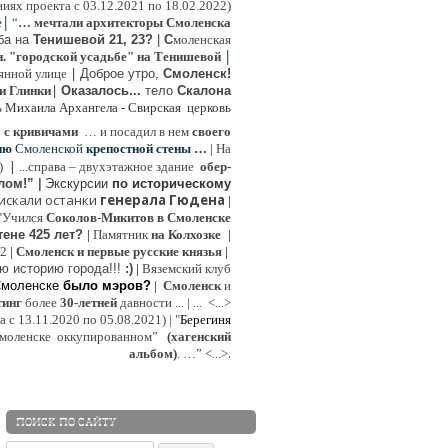
иях проекта с 03.12.2021 по 18.02.2022)
|
e
“
… мечтали архитекторы Смоленска
ьба на
Тенишевой 21, 23?
|
С
моленская
|
н. "городской усадьбе" на Тенишевой
|
янной улице
Доброе утро,
Смоленск!
|
и Глинки
Оказалось...
тело
Скалона
ь Михаила Архангела - Свирская церковь
у
с кривичами
…
и посадил в нем
своего
ию
Смоленской
крепостной стены …
|
На
|
:)
...
справа – двухэтажное здание
обер-
лом!”
|
Экскурсии
п
о историческому
 искали останки
генерала Гюдена
|
"Учился
Соколов-Микитов в Смоленске
тене 425 лет?
|
Памятник
на Колхозке
|
W2
|
Смоленск и первые русские князья
|
ю историю города!!!
:)
|
Вяземский клуб
Смоленске
было мэров?
|
Смоленск
и
инг
более
30-летней
давности ...
| ...
<...>
с 13.11.2020 по 05.08.2021) | "
Б
ерегиня
моленске
оккупированном
”
(хагенский
.
альбом)
. …”
<...>
ПОИСК ПО САЙТУ