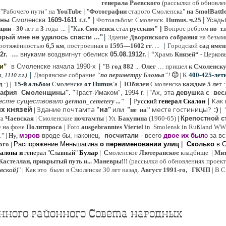
генерала Раевского
(рассылки об обновлен
 "Рабочего пути" на
YouTube
|
"
Фотографии
старого Смоленска"
на SmolBattl
оны
Смоленска
1609-1611 г.г.”
|
Фотоальбом: Смоленск.
Humus. ч.25
| Усад
|
иции
- 30
лет и
3
года ...
"Как
Смоленск
стал
русским"
|
Вопрос ребром
по т.
|
рый мне не удалось спасти ..."
Здание
Дворянского собрания
на безым
|
ротяжённостью
6,5 км
, построенная в
1595—1602 гг
. ...
Городской
сад имен
|
“
2г
.
…
внук
ами
воздвигнут обелиск
05.08.
1912г.
Храмъ
Князей“
- Церков
|
ии”
в Смоленске
начала 1990-х
"В
год 882
...
Олег
… пришел
к Смоленск
|
Дворянское собрание
“
по периметру Блонья
”!
🙂
|
К
4
00-425-лет
 1110 г.г.)
|
д
:) |
1
5-й альбом
Смоленска
от Humus`
a
Юбилеи
Смоленска
каждые 5 ле
т 
рафия Cмоленщины".
"Траст-Имаком", 1994 г.
|
“Ах, эта
девушка с вес
|
|
Как
есте существовало
german_cemetery ..."
Р
усский
генерал Скалон
х князей
Здание почтамта
"на"
или
"
месте гостиницы?
:)
|
не на"
|
на
Ч
аевская
|
Смоленские
почтамты
|
Ул.
Бакунина
(1960-65)
|
Крепостной с
е на фоне
Политпроса
|
Foto
ausgebranntes Viertel
in Smolensk in Rußland W
."
| Ну,
мэров
вроде бы, наконец,
посчитали
- всего
двое их был
о
за вс
ого
|
Распоряжение Меньшагина
о переименовании улиц
|
Сколько
в 
алона
и
генерал "Славный"
Булар
| С
моленское
Лютерaнское
кладбище |
Мит
Кастеллан, прикрытый путь и... Маневры!!!
(рассылки об обновлениях проекта 
евской
)
"
|
Как это было в Смоленске 30 лет назад.
Август 1991-го, ГКЧП
|
В С
ного районного Совета народных