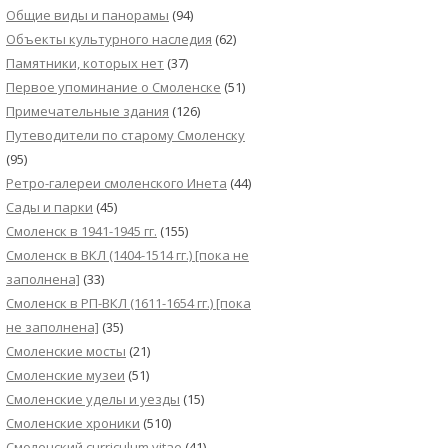
Общие виды и панорамы
(94)
Объекты культурного наследия
(62)
Памятники, которых нет
(37)
Первое упоминание о Смоленске
(51)
Примечательные здания
(126)
Путеводители по старому Смоленску
(95)
Ретро-галереи смоленского Инета
(44)
Сады и парки
(45)
Смоленск в 1941-1945 гг.
(155)
Смоленск в ВКЛ (1404-1514 гг.) [пока не
заполнена]
(33)
Смоленск в РП-ВКЛ (1611-1654 гг.) [пока
не заполнена]
(35)
Смоленские мосты
(21)
Смоленские музеи
(51)
Смоленские уделы и уезды
(15)
Смоленские хроники
(510)
Смоленский сurriculum vitae
(41)