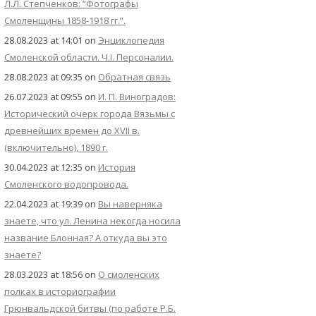
Л.Л. Степченков: “Фотографы
Смоленщины 1858-1918 гг.”.
28.08.2023 at 14:01
on
Энциклопедия
Смоленской области. Ч.I. Персоналии.
28.08.2023 at 09:35
on
Обратная связь
26.07.2023 at 09:55
on
И. П. Виноградов:
Исторический очерк города Вязьмы с
древнейших времен до XVII в.
(включительно), 1890 г.
30.04.2023 at 12:35
on
История
Смоленского водопровода.
22.04.2023 at 19:39
on
Вы наверняка
знаете, что ул. Ленина некогда носила
название Блонная? А откуда вы это
знаете?
28.03.2023 at 18:56
on
О смоленских
полках в историографии
Грюнвальдской битвы (по работе Р.Б.