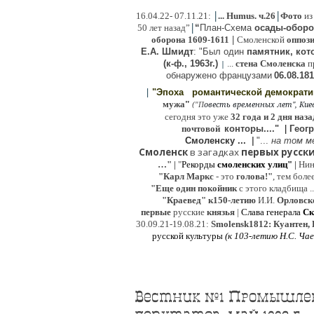
|
|
16
.04.22- 07.11.21:
...
Humus. ч.26
Фото
из
|
50 лет назад”
“
План-Схема
осады-обор
оборона
1609-1611
|
Смоленской
оппоз
Е.А. Шмидт
: "Был один
памятник, кото
(к-ф., 1963г.)
...
стена Смоленска
п
|
о
бнаружено французами
06.08.
181
|
"Эпоха
романтической демократ
"
мужа
(
овесть временных лет", Киев,
"
П
сегодня это уже
32 года и 2 дня наза
почтовой
конторы...."
|
Гeог
Смоленску ...
|
"...
на том м
Смоленск
в загадках
первых русски
…"
|
"
Рекорды
смоленских улиц"
|
Ни
"Карл Маркс
- это
голова!"
, тем боле
"
Е
ще од
и
н покойник
с этого кладбища ..
"Краевед" к150-летию
И.И.
Орловск
первые
русские
князья
|
Слава генерала
Ск
30.09.21-19.08.21:
Smolensk1812: Куантен, 
русской культуры
(к
103-летию Н.С. Ча
Вестник №1 Промышлен