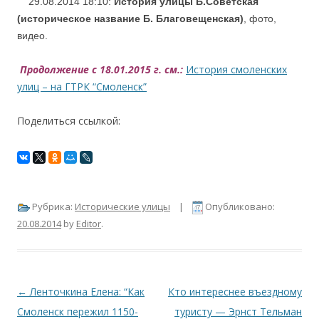
29.08.2014 18:10:
История улицы Б.Советская
(историческое название Б. Благовещенская)
, фото,
видео.
Продолжение с 18.01.2015 г. см.:
История смоленских
улиц – на ГТРК “Смоленск”
Поделиться ссылкой:
Рубрика:
Исторические улицы
|
Опубликовано:
20.08.2014
by
Editor
.
Навигация по записям
←
Ленточкина Елена: “Как
Кто интереснее въездному
Смоленск пережил 1150-
туристу — Эрнст Тельман