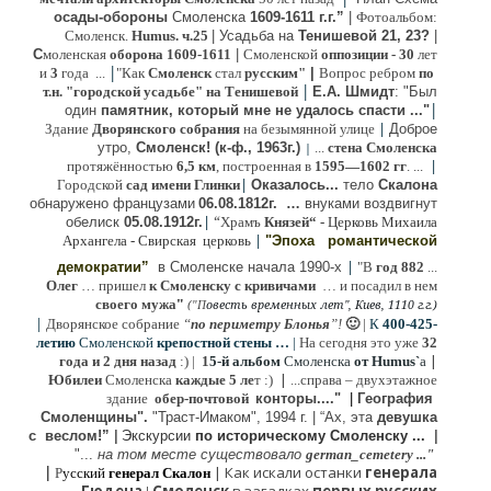
осады-обороны
Смоленска
1609-1611 г.г.”
|
Фотоальбом:
Смоленск.
Humus. ч.25
| Усадьба на
Тенишевой 21, 23?
|
С
моленская
оборона
1609-1611
|
Смоленской
оппозиции
- 30
лет
|
и
3
года ...
"Как
Смоленск
стал
русским"
|
Вопрос ребром
по
|
т.н. "городской усадьбе" на Тенишевой
Е.А. Шмидт
: "Был
|
один
памятник, который мне не удалось спасти ..."
|
Здание
Дворянского собрания
на безымянной улице
Доброе
утро,
Смоленск! (к-ф., 1963г.)
...
стена Смоленска
|
|
протяжённостью
6,5 км
, построенная в
1595—1602 гг
. ...
|
Городской
сад имени Глинки
Оказалось...
тело
Скалона
о
бнаружено французами
06.08.
1812г
.
…
внук
ами
воздвигнут
|
“
обелиск
05.08.
1912г.
Храмъ
Князей“
- Церковь Михаила
|
Архангела - Свирская церковь
"Эпоха
романтической
|
демократии”
в Смоленске
начала 1990-х
"В
год 882
...
Олег
… пришел
к Смоленску
с кривичами
…
и посадил в нем
"
своего мужа
(
овесть временных лет", Киев, 1110 г.г.)
"
П
|
Дворянское собрание
“
по периметру Блонья
”!
🙂
|
К
4
00-425-
летию
Смоленской
крепостной стены …
|
На сегодня это уже
32
|
года и 2 дня назад
:) |
1
5-й альбом
Смоленска
от Humus`
a
|
Юбилеи
Смоленска
каждые 5 ле
т :)
...
справа – двухэтажное
здание
обер-почтовой
конторы...."
|
Гeография
Cмоленщины".
"Траст-Имаком", 1994 г.
|
“Ах, эта
девушка
с веслом!”
|
Экскурсии
п
о историческому Смоленску ...
|
"...
на том месте существовало
german_cemetery ..."
|
|
Как искали останки
генерала
Р
усский
генерал Скалон