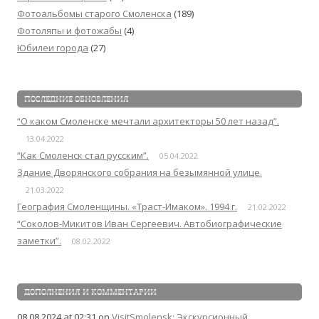
Фотоальбомы старого Смоленска
(189)
Фотоляпы и фотожабы
(4)
Юбилеи города
(27)
ПОСЛЕДНИЕ ОБНОВЛЕНИЯ
“О каком Смоленске мечтали архитекторы 50 лет назад”.
13.04.2022
“Как Смоленск стал русским”.
05.04.2022
Здание Дворянского собрания на безымянной улице.
21.03.2022
География Смоленщины. «Траст-Имаком». 1994 г.
21.02.2022
“Соколов-Микитов Иван Сергеевич. Автобиографические
заметки”.
08.02.2022
ДОПОЛНЕНИЯ И КОММЕНТАРИИ
08.08.2024 at 02:31
on
VisitSmolensk: Экскурсионный