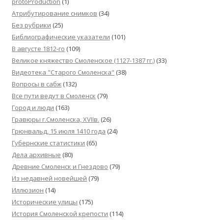
protoProduction
(1)
Атрибутирование снимков
(34)
Без рубрики
(25)
Библиографические указатели
(101)
В августе 1812-го
(109)
Великое княжество Смоленское (1127-1387 гг.)
(33)
Видеотека "Cтарого Смоленска"
(38)
Вопросы в сабж
(132)
Все пути ведут в Смоленск
(79)
Город и люди
(163)
Гравюры г.Смоленска, XVIIв.
(26)
Грюнвальд, 15 июля 1410 года
(24)
Губернские статистики
(65)
Дела архивные
(80)
Древние Смоленск и Гнездово
(79)
Из недавней новейшей
(79)
Иллюзион
(14)
Исторические улицы
(175)
История Смоленской крепости
(114)