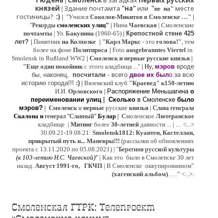
Гюдена
Смоленск
в загадках
первых русских
|
князей
Здание почтамта
"на"
или
"
месте
|
не на"
гостиницы?
:)
|
"Учился
Соколов-Микитов в Смоленске …"
|
"
Рекорды
смоленских улиц"
|
Нина
Ч
аевская
|
Смоленские
почтамты
|
Ул.
Бакунина
(1960-65)
|
Крепостной стене 425
лет?
|
Памятник
на Колхозке
|
"Карл Маркс
- это
голова!"
, тем
более на фоне
Политпроса
|
Foto
ausgebranntes Viertel
in
Smolensk in Rußland WW2
|
Смоленск и первые русские князья
|
"
Е
ще од
и
н покойник
с этого кладбища ..."
| Ну,
мэров
вроде
бы, наконец,
посчитали
- всего
двое их был
о
за всю
историю города!!!
:)
|
Вяземский клуб
"Краевед" к150-летию
И.И.
Орловского
|
Распоряжение Меньшагина
о
переименовании улиц
|
Сколько
в Смоленске
было
мэров?
|
Смоленск
и
первые
русские
князья
|
Слава генерала
Скалона
и
генерал "Славный"
Булар
| С
моленское
Лютерaнское
кладбище |
Митинг
более
30-летней
давности ...
| ...
<...>
30.09.21-19.08.21:
Smolensk1812: Куантен, Кастеллан,
прикрытый путь и... Маневры!!!
(рассылки об обновлениях
проекта с 13.11.2020 по 05.08.2021) | "
Б
ерегиня русской культуры
(к
103-летию Н.С. Чаевской
)
"
|
Как это было в Смоленске 30 лет
назад.
Август 1991-го, ГКЧП
|
В Смоленске
оккупированном
”
.
(хагенский альбом)
. …”
<...>
Смоленская ГТРК: Телепроект