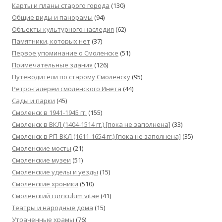
Карты и планы старого города
(130)
Общие виды и панорамы
(94)
Объекты культурного наследия
(62)
Памятники, которых нет
(37)
Первое упоминание о Смоленске
(51)
Примечательные здания
(126)
Путеводители по старому Смоленску
(95)
Ретро-галереи смоленского Инета
(44)
Сады и парки
(45)
Смоленск в 1941-1945 гг.
(155)
Смоленск в ВКЛ (1404-1514 гг.) [пока не заполнена]
(33)
Смоленск в РП-ВКЛ (1611-1654 гг.) [пока не заполнена]
(35)
Смоленские мосты
(21)
Смоленские музеи
(51)
Смоленские уделы и уезды
(15)
Смоленские хроники
(510)
Смоленский сurriculum vitae
(41)
Театры и народные дома
(15)
Утраченные храмы
(76)