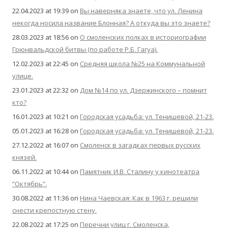
22.04.2023 at 19:39
on
Вы наверняка знаете, что ул. Ленина
некогда носила название Блонная? А откуда вы это знаете?
28.03.2023 at 18:56
on
О смоленских полках в историографии
Грюнвальдской битвы (по работе Р.Б. Гагуа).
12.02.2023 at 22:45
on
Средняя школа №25 на Коммунальной
улице.
23.01.2023 at 22:32
on
Дом №14 по ул. Дзержинского – помнит
кто?
16.01.2023 at 10:21
on
Городская усадьба: ул. Тенишевой, 21-23.
05.01.2023 at 16:28
on
Городская усадьба: ул. Тенишевой, 21-23.
27.12.2022 at 16:07
on
Смоленск в загадках первых русских
князей.
06.11.2022 at 10:44
on
Памятник И.В. Сталину у кинотеатра
“Октябрь”.
30.08.2022 at 11:36
on
Нина Чаевская: Как в 1963 г. решили
снести крепостную стену.
22.08.2022 at 17:25
on
Перечни улиц г. Смоленска,