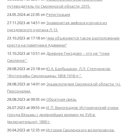
путеводитель по Смоленской области, 2015.
24.05.2024 at 22:05
on
Регистрация
27.11.2023 at 14:51
on
Знаменитая амфора-корчага из
гнездовского кургана Л-13.
23.10.2023 at 17:18
on
Чем объясняется такое расположение
креста на памятнике Адамини?
13.10.2023 at 13:51
on
Древнее Гнездово – это не “тоже
Смоленск”.
28.08.2023 at 23:18
on
Ю.А. Балбышкин, Л.Л. Степченков:
“Фотографы Смоленщины 1858-1918 гг.”.
28.08.2023 at 14:01
on
Энциклопедия Смоленской области. Ч.I.
Персоналии.
28.08.2023 at 09:35
on
Обратная связь
26.07.2023 at 09:55
on
И. П. Виноградов: Исторический очерк
города Вязьмы с древнейших времен до XVII в.
(включительно), 1890 г.
30.04.2023 at 12:35
on
История Смоленского водопровода.