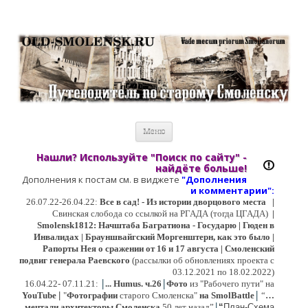
Старый Cмоленск
Историческое краеведение, старые путеводители, фотографии,
открытки, карты …
Перейти к содержимому
Меню
Нашли? Используйте "Поиск по сайту" -
найдёте больше!
Дополнения к постам см. в виджете
"Дополнения
и коммент
арии":
26.07.22-26.04.22:
Все в сад! - Из истории дворцового места
|
Свинская слобода со ссылкой на РГАДА (тогда ЦГАДА)
|
Smolensk1812: Начштаба Багратиона - Государю | Гюден в
Инвалидах | Брауншвайгский Моргенштерн, как это было |
Рапорты Нея о сражении от 16 и 17 августа | Смоленский
подвиг генерала Раевского
(рассылки об обновлениях проекта с
03.12.2021 по 18.02.2022)
|
|
16
.04.22- 07.11.21:
...
Humus. ч.26
Фото
из "Рабочего пути" на
|
YouTube
|
"
Фотографии
старого Смоленска"
на SmolBattle
“
…
|
мечтали архитекторы Смоленска
50 лет назад”
“
План-Схема