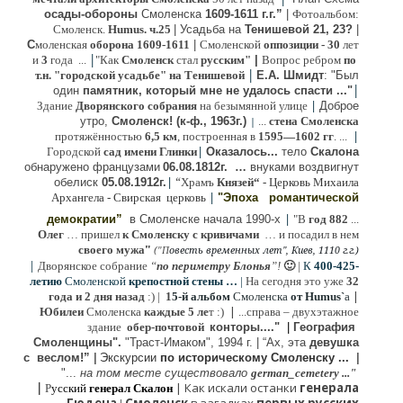
осады-обороны
Смоленска
1609-1611 г.г.”
|
Фотоальбом:
Смоленск.
Humus. ч.25
| Усадьба на
Тенишевой 21, 23?
|
С
моленская
оборона
1609-1611
|
Смоленской
оппозиции
- 30
лет
|
и
3
года ...
"Как
Смоленск
стал
русским"
|
Вопрос ребром
по
|
т.н. "городской усадьбе" на Тенишевой
Е.А. Шмидт
: "Был
|
один
памятник, который мне не удалось спасти ..."
|
Здание
Дворянского собрания
на безымянной улице
Доброе
утро,
Смоленск! (к-ф., 1963г.)
...
стена Смоленска
|
|
протяжённостью
6,5 км
, построенная в
1595—1602 гг
. ...
|
Городской
сад имени Глинки
Оказалось...
тело
Скалона
о
бнаружено французами
06.08.
1812г
.
…
внук
ами
воздвигнут
|
“
обелиск
05.08.
1912г.
Храмъ
Князей“
- Церковь Михаила
|
Архангела - Свирская церковь
"Эпоха
романтической
|
демократии”
в Смоленске
начала 1990-х
"В
год 882
...
Олег
… пришел
к Смоленску
с кривичами
…
и посадил в нем
"
своего мужа
(
овесть временных лет", Киев, 1110 г.г.)
"
П
|
Дворянское собрание
“
по периметру Блонья
”!
🙂
|
К
4
00-425-
летию
Смоленской
крепостной стены …
|
На сегодня это уже
32
|
года и 2 дня назад
:) |
1
5-й альбом
Смоленска
от Humus`
a
|
Юбилеи
Смоленска
каждые 5 ле
т :)
...
справа – двухэтажное
здание
обер-почтовой
конторы...."
|
Гeография
Cмоленщины".
"Траст-Имаком", 1994 г.
|
“Ах, эта
девушка
с веслом!”
|
Экскурсии
п
о историческому Смоленску ...
|
"...
на том месте существовало
german_cemetery ..."
|
|
Как искали останки
генерала
Р
усский
генерал Скалон