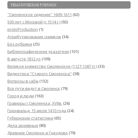
ТЕМАТИЧЕСКИЕ РУБРИКИ
"Смоленское сидение" 1609-1611
(62)
500 лет с Москвой (c 1514 г.)
(92)
protoProduction
(1)
Атрибутирование снимков
(34)
Без рубрики
(25)
Библиографические указатели
(101)
В августе 1812-го
(109)
Великое княжество Смоленское (1127-1387 гг.)
(33)
Видеотека "Cтарого Смоленска"
(38)
Вопросы в сабж
(132)
Все пути ведут в Смоленск
(79)
Город и люди
(163)
Гравюры г.Смоленска, XVIIв.
(26)
Грюнвальд, 15 июля 1410 года
(24)
Губернские статистики
(65)
Дела архивные
(80)
Древние Смоленск и Гнездово
(79)