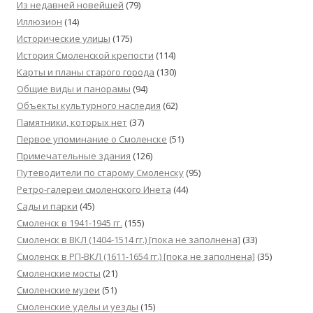
Из недавней новейшей
(79)
Иллюзион
(14)
Исторические улицы
(175)
История Смоленской крепости
(114)
Карты и планы старого города
(130)
Общие виды и панорамы
(94)
Объекты культурного наследия
(62)
Памятники, которых нет
(37)
Первое упоминание о Смоленске
(51)
Примечательные здания
(126)
Путеводители по старому Смоленску
(95)
Ретро-галереи смоленского Инета
(44)
Сады и парки
(45)
Смоленск в 1941-1945 гг.
(155)
Смоленск в ВКЛ (1404-1514 гг.) [пока не заполнена]
(33)
Смоленск в РП-ВКЛ (1611-1654 гг.) [пока не заполнена]
(35)
Смоленские мосты
(21)
Смоленские музеи
(51)
Смоленские уделы и уезды
(15)