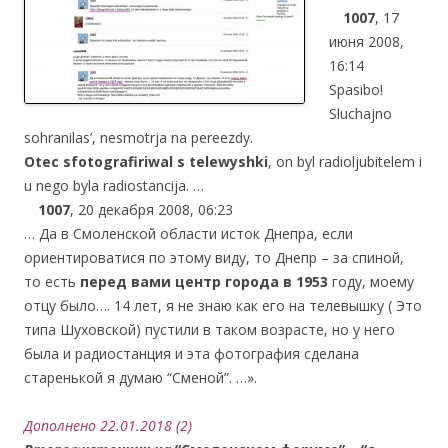
….
1007
, 17
июня 2008,
16:14
Spasibo!
Sluchajno
sohranilas’, nesmotrja na pereezdy.
Otec sfotografiriwal s telewyshki
, on byl radioljubitelem i
u nego byla radiostancija. …
….
1007
, 20 декабря 2008, 06:23
… Да в Смоленской области исток Днепра, если
ориентироватися по этому виду, то Днепр – за спиной,
то есть
перед вами центр города в 1953
году, моему
отцу было…. 14 лет, я не знаю как его на телевышку ( Это
типа Шуховской) пустили в таком возрасте, но у него
была и радиостанция и эта фотография сделана
старенькой я думаю “Сменой”. …».
Дополнено 22.01.2018 (2)