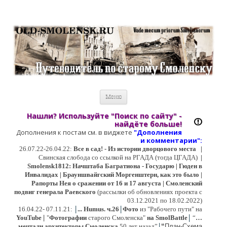
Старый Cмоленск
Историческое краеведение, старые путеводители, фотографии,
открытки, карты …
Перейти к содержимому
Меню
Нашли? Используйте "Поиск по сайту" -
найдёте больше!
Дополнения к постам см. в виджете
"Дополнения
и коммент
арии":
26.07.22-26.04.22:
Все в сад! - Из истории дворцового места
|
Свинская слобода со ссылкой на РГАДА (тогда ЦГАДА)
|
Smolensk1812: Начштаба Багратиона - Государю | Гюден в
Инвалидах | Брауншвайгский Моргенштерн, как это было |
Рапорты Нея о сражении от 16 и 17 августа | Смоленский
подвиг генерала Раевского
(рассылки об обновлениях проекта с
03.12.2021 по 18.02.2022)
|
|
16
.04.22- 07.11.21:
...
Humus. ч.26
Фото
из "Рабочего пути" на
|
YouTube
|
"
Фотографии
старого Смоленска"
на SmolBattle
“
…
|
мечтали архитекторы Смоленска
50 лет назад”
“
План-Схема