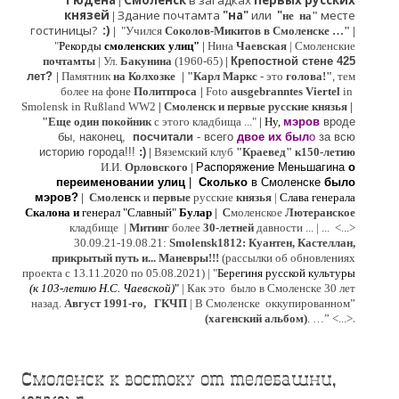
Гюдена
Смоленск
в загадках
первых русских
|
князей
Здание почтамта
"на"
или
"
месте
|
не на"
гостиницы?
:)
|
"Учился
Соколов-Микитов в Смоленске …"
|
"
Рекорды
смоленских улиц"
|
Нина
Ч
аевская
|
Смоленские
почтамты
|
Ул.
Бакунина
(1960-65)
|
Крепостной стене 425
лет?
|
Памятник
на Колхозке
|
"Карл Маркс
- это
голова!"
, тем
более на фоне
Политпроса
|
Foto
ausgebranntes Viertel
in
Smolensk in Rußland WW2
|
Смоленск и первые русские князья
|
"
Е
ще од
и
н покойник
с этого кладбища ..."
| Ну,
мэров
вроде
бы, наконец,
посчитали
- всего
двое их был
о
за всю
историю города!!!
:)
|
Вяземский клуб
"Краевед" к150-летию
И.И.
Орловского
|
Распоряжение Меньшагина
о
переименовании улиц
|
Сколько
в Смоленске
было
мэров?
|
Смоленск
и
первые
русские
князья
|
Слава генерала
Скалона
и
генерал "Славный"
Булар
| С
моленское
Лютерaнское
кладбище |
Митинг
более
30-летней
давности ...
| ...
<...>
30.09.21-19.08.21:
Smolensk1812: Куантен, Кастеллан,
прикрытый путь и... Маневры!!!
(рассылки об обновлениях
проекта с 13.11.2020 по 05.08.2021) | "
Б
ерегиня русской культуры
(к
103-летию Н.С. Чаевской
)
"
|
Как это было в Смоленске 30 лет
назад.
Август 1991-го, ГКЧП
|
В Смоленске
оккупированном
”
.
(хагенский альбом)
. …”
<...>
Смоленск к востоку от телебашни,