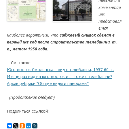
тексте и в
комментар
иях
представля
ется
наиболее вероятным, что
сабжевый снимок сделан в
первый же год после строительства телебашни, т.
е., летом 1958 года.
….
См. также:
Юго-восток Смоленска – вид с телебашни, 1957-60 гг.
И еще раз вид на юго-восток и … тоже с телебашни?
Архив рубрики “Общие виды и панорамы”
(Продолжение следует)
Поделиться ссылкой: