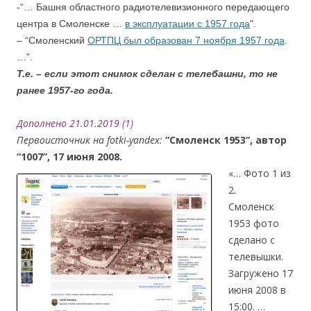
-“…
Башня областного радиотелевизионного передающего
“
центра в Смоленске …
в эксплуатации с 1957 года
.
– “Смоленский
ОРТПЦ был образован 7 ноября 1957 года
.
…”.
Т.е. – если этот снимок сделан с телебашни, то не
ранее 1957-го года.
Дополнено 21.01.2019 (1)
Первоисточник на fotki-yandex:
“Смоленск 1953”, автор
“1007”, 17 июня 2008.
«… Фото 1 из
2.
Смоленск
1953 фото
сделано с
телевышки.
Загружено 17
июня 2008 в
15:00. …