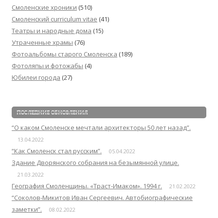
Смоленские хроники
(510)
Смоленский сurriculum vitae
(41)
Театры и народные дома
(15)
Утраченные храмы
(76)
Фотоальбомы старого Смоленска
(189)
Фотоляпы и фотожабы
(4)
Юбилеи города
(27)
ПОСЛЕДНИЕ ОБНОВЛЕНИЯ
“О каком Смоленске мечтали архитекторы 50 лет назад”.
13.04.2022
“Как Смоленск стал русским”.
05.04.2022
Здание Дворянского собрания на безымянной улице.
21.03.2022
География Смоленщины. «Траст-Имаком». 1994 г.
21.02.2022
“Соколов-Микитов Иван Сергеевич. Автобиографические
заметки”.
08.02.2022