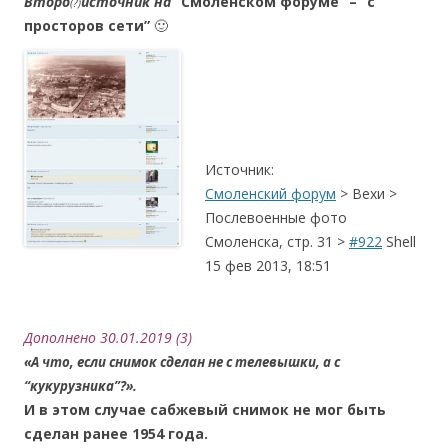
Второ
источник на
“Смоленском форуме” – “с
(?)
просторов сети”
🙂
.
.
Источник:
Смоленский форум
> Вехи >
Послевоенные фото
Смоленска, стр. 31 >
#922
Shell
15 фев 2013, 18:51
..
Дополнено 30.01.2019 (3)
«А что, если снимок сделан не с телевышки, а с
“кукурузника”?».
И в этом случае сабжевый снимок не мог быть
сделан ранее 1954 года.