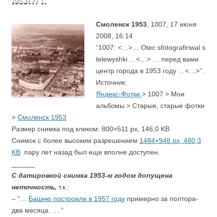
1953(?) г.
Смоленск 1953
, 1007, 17 июня
2008, 16:14
“1007: <…>… Otec sfotografiriwal s
telewyshki …
<…> … перед вами
центр города в 1953 году …<…>”.
Источник:
Яндекс-Фотки
> 1007 > Мои
альбомы > Старые, старые фотки
>
Смоленск 1953
Размер снимка под кликом: 800×511 px, 146,0 KB
Снимок с более высоким разрешением
1484×948 px, 480,3
KB
пару лет назад был еще вполне доступен.
______
С датировкой снимка 1953-м годом допущена
неточность,
т.к.:
– “…
Башню построили в 1957 году
примерно за полтора-
два месяца. …”