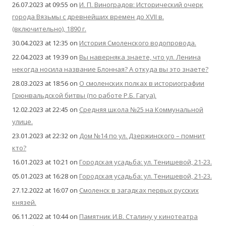
26.07.2023 at 09:55
on
И. П. Виноградов: Исторический очерк
города Вязьмы с древнейших времен до XVII в.
(включительно), 1890 г.
30.04.2023 at 12:35
on
История Смоленского водопровода.
22.04.2023 at 19:39
on
Вы наверняка знаете, что ул. Ленина
некогда носила название Блонная? А откуда вы это знаете?
28.03.2023 at 18:56
on
О смоленских полках в историографии
Грюнвальдской битвы (по работе Р.Б. Гагуа).
12.02.2023 at 22:45
on
Средняя школа №25 на Коммунальной
улице.
23.01.2023 at 22:32
on
Дом №14 по ул. Дзержинского – помнит
кто?
16.01.2023 at 10:21
on
Городская усадьба: ул. Тенишевой, 21-23.
05.01.2023 at 16:28
on
Городская усадьба: ул. Тенишевой, 21-23.
27.12.2022 at 16:07
on
Смоленск в загадках первых русских
князей.
06.11.2022 at 10:44
on
Памятник И.В. Сталину у кинотеатра