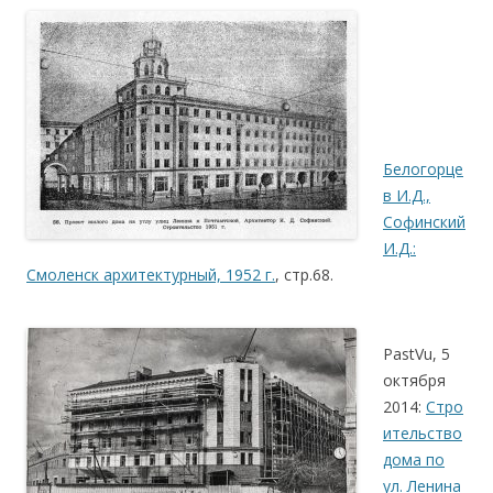
.
.
.
Белогорце
в И.Д.,
Софинский
И.Д.:
Смоленск архитектурный, 1952 г.
, стр.68.
.
PastVu, 5
октября
2014:
Стро
ительство
дома по
ул. Ленина