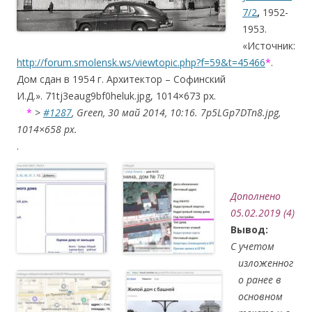
7/2
,
1952-
1953.
«Источник:
http://forum.smolensk.ws/viewtopic.php?f=59&t=45466
*
.
Дом сдан в 1954 г. Архитектор – Софинский
И.Д.». 71tj3eaug9bf0heluk.jpg, 1014×673 px.
….
*
>
#1287
, Green, 30 май 2014, 10:16. 7p5LGp7DTn8.jpg,
1014×658 px.
.
….См.
Дополнено
05.02.2019 (4)
Вывод:
С учетом
изложенног
о ранее в
основном