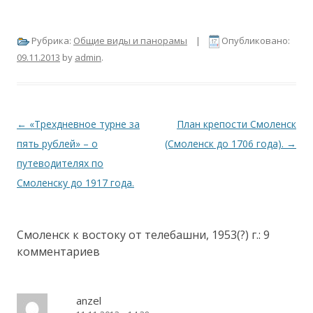
Рубрика:
Общие виды и панорамы
|
Опубликовано:
09.11.2013
by
admin
.
Навигация по записям
←
«Трехдневное турне за
План крепости Смоленск
пять рублей» – о
(Смоленск до 1706 года).
→
путеводителях по
Смоленску до 1917 года.
Смоленск к востоку от телебашни, 1953(?) г.
: 9
комментариев
anzel