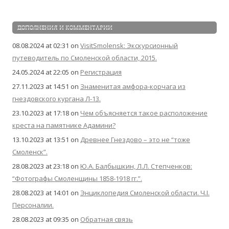
ДОПОЛНЕНИЯ И КОММЕНТАРИИ
08.08.2024 at 02:31
on
VisitSmolensk: Экскурсионный
путеводитель по Смоленской области, 2015.
24.05.2024 at 22:05
on
Регистрация
27.11.2023 at 14:51
on
Знаменитая амфора-корчага из
гнездовского кургана Л-13.
23.10.2023 at 17:18
on
Чем объясняется такое расположение
креста на памятнике Адамини?
13.10.2023 at 13:51
on
Древнее Гнездово – это не “тоже
Смоленск”.
28.08.2023 at 23:18
on
Ю.А. Балбышкин, Л.Л. Степченков:
“Фотографы Смоленщины 1858-1918 гг.”.
28.08.2023 at 14:01
on
Энциклопедия Смоленской области. Ч.I.
Персоналии.
28.08.2023 at 09:35
on
Обратная связь